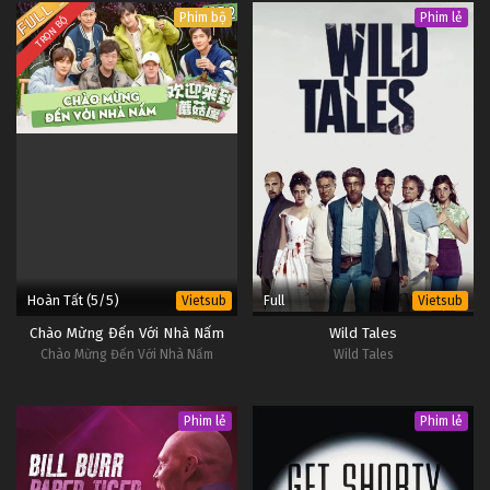
Phim bộ
Phim lẻ
TRỌN BỘ
Hoàn Tất (5/5)
Full
Vietsub
Vietsub
Chào Mừng Đến Với Nhà Nấm
Wild Tales
Chào Mừng Đến Với Nhà Nấm
Wild Tales
Phim lẻ
Phim lẻ