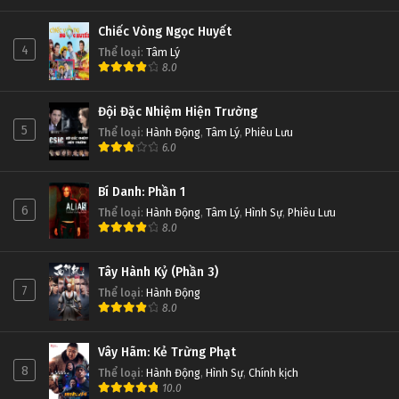
Chiếc Vòng Ngọc Huyết
4
Thể loại
:
Tâm Lý
8.0
Đội Đặc Nhiệm Hiện Trường
5
Thể loại
:
Hành Động
,
Tâm Lý
,
Phiêu Lưu
6.0
Bí Danh: Phần 1
6
Thể loại
:
Hành Động
,
Tâm Lý
,
Hình Sự
,
Phiêu Lưu
8.0
Tây Hành Kỷ (Phần 3)
7
Thể loại
:
Hành Động
8.0
Vây Hãm: Kẻ Trừng Phạt
8
Thể loại
:
Hành Động
,
Hình Sự
,
Chính kịch
10.0