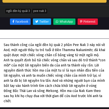
ngôi đền kỳ quái 3
pee nak 3
Facebook
Twitter
WhatsApp
Pinterest
Thông tin phim Ngôi Đền Kỳ Quái 3
Sau thành công của ngôi đền kỳ quái 2 phần Pee Nak 3 này nói về
Aod, một người thầy tu trẻ tuổi ở Đền Thamma Nakanimitr, đã khai
quật được một chiếc vòng chân cổ bằng vàng từ một ngôi mộ.
Anh ta quyết định bỏ túi chiếc vòng chân và sau đó trở thành "con
mồi" của một lời nguyền biến da của anh ta thành vảy rắn. Lời
nguyền đánh thức hồn ma của một tu sĩ là nạn nhân đầu tiên của
lời nguyền, và anh ta muốn chiếc vòng chân của mình trở lại, vì
anh ta đã bị lời nguyền tra tấn. Aod và những người bạn của mình
bắt tay vào hành trình tìm cách chữa khỏi lời nguyền ở vùng
Đông Bắc Thái Lan và sông Mekong. Hồn ma của Nak Kam theo
sau họ khi họ chạy đua với thời gian để cứu Aod trước khi anh ta
chết.