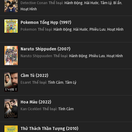
Detective Conan
Thể loại
:
Hành Động
,
Hài Hước
,
Tâm Lý
,
Bí ẩn
,
Hoạt Hình
Pokemon Tổng Hợp (1997)
Pokemon
Thể loại
:
Hành Động
,
Hài Hước
,
Phiêu Lưu
,
Hoạt Hình
Naruto Shippuden (2007)
Naruto Shippuuden
Thể loại
:
Hành Động
,
Phiêu Lưu
,
Hoạt Hình
Cầm Tù (2022)
Esaret
Thể loại
:
Tình Cảm
,
Tâm Lý
Hoa Máu (2022)
Kan Cicekleri
Thể loại
:
Tình Cảm
Thử Thách Thần Tượng (2010)