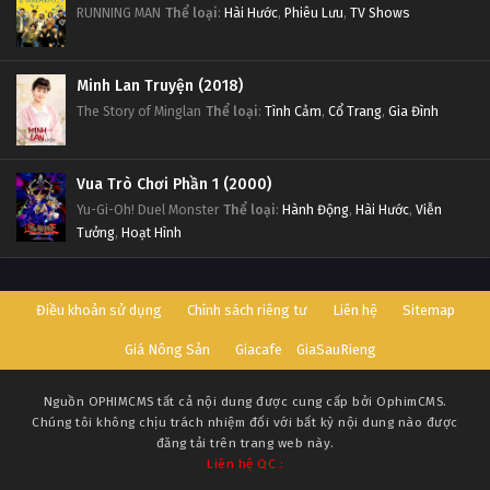
RUNNING MAN
Thể loại
:
Hài Hước
,
Phiêu Lưu
,
TV Shows
Minh Lan Truyện (2018)
The Story of Minglan
Thể loại
:
Tình Cảm
,
Cổ Trang
,
Gia Đình
Vua Trò Chơi Phần 1 (2000)
Yu-Gi-Oh! Duel Monster
Thể loại
:
Hành Động
,
Hài Hước
,
Viễn
Tưởng
,
Hoạt Hình
Điều khoản sử dụng
Chính sách riêng tư
Liên hệ
Sitemap
Giá Nông Sản
Giacafe
GiaSauRieng
Nguồn
OPHIMCMS
tất cả nội dung được cung cấp bởi OphimCMS.
Chúng tôi không chịu trách nhiệm đối với bất kỳ nội dung nào được
đăng tải trên trang web này.
Liên hệ QC :