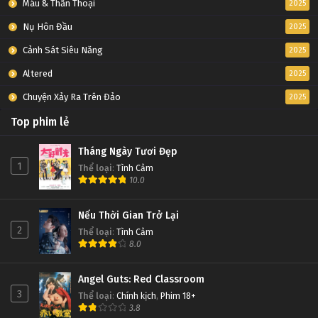
Máu & Thần Thoại
2025
Nụ Hôn Đầu
2025
Cảnh Sát Siêu Năng
2025
Altered
2025
Chuyện Xảy Ra Trên Đảo
2025
Top phim lẻ
Tháng Ngày Tươi Đẹp
1
Thể loại
:
Tình Cảm
10.0
Nếu Thời Gian Trở Lại
2
Thể loại
:
Tình Cảm
8.0
Angel Guts: Red Classroom
3
Thể loại
:
Chính kịch
,
Phim 18+
3.8