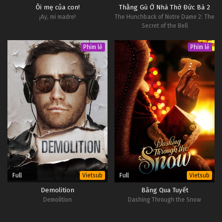
Ôi mẹ của con!
Thằng Gù Ở Nhà Thờ Đức Bà 2
¡Ay, mi madre!
The Hunchback of Notre Dame 2: The
Secret of the Bell
Phim lẻ
Phim lẻ
Full
Full
Vietsub
Vietsub
Demolition
Băng Qua Tuyết
Demolition
Dashing Through the Snow