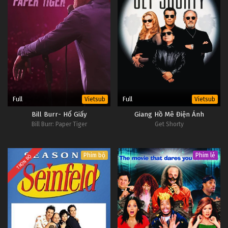
Full
Full
Vietsub
Vietsub
Bill Burr- Hổ Giấy
Giang Hồ Mê Điện Ảnh
Bill Burr: Paper Tiger
Get Shorty
Phim bộ
Phim lẻ
TRỌN BỘ