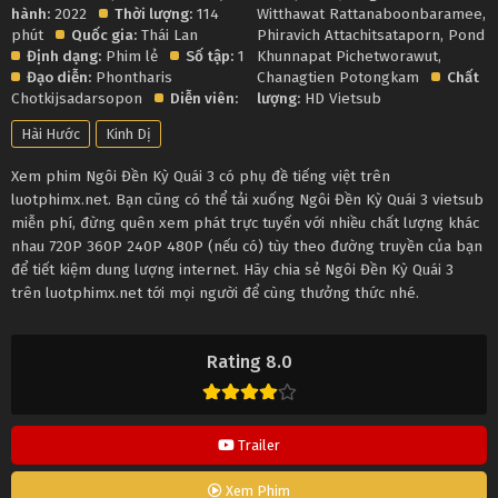
hành:
2022
Thời lượng:
114
Witthawat Rattanaboonbaramee
,
phút
Quốc gia:
Thái Lan
Phiravich Attachitsataporn
,
Pond
Định dạng:
Phim lẻ
Số tập:
1
Khunnapat Pichetworawut
,
Đạo diễn:
Phontharis
Chanagtien Potongkam
Chất
Chotkijsadarsopon
Diễn viên:
lượng:
HD Vietsub
Hài Hước
Kinh Dị
Xem phim Ngôi Đền Kỳ Quái 3 có phụ đề tiếng việt trên
luotphimx.net. Bạn cũng có thể tải xuống Ngôi Đền Kỳ Quái 3 vietsub
miễn phí, đừng quên xem phát trực tuyến với nhiều chất lượng khác
nhau 720P 360P 240P 480P (nếu có) tùy theo đường truyền của bạn
để tiết kiệm dung lượng internet. Hãy chia sẻ Ngôi Đền Kỳ Quái 3
trên luotphimx.net tới mọi người để cùng thưởng thức nhé.
Rating 8.0
Trailer
Xem Phim