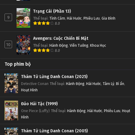
Trạng Cãi (Phần 13)
9
Thể loại
:
Tình Cảm
,
Hài Hước
,
Phiêu Lưu
,
Gia Đình
8.0
Avengers: Cuộc Chiến Bí Mật
10
Thể loại
:
Hành Động
,
Viễn Tưởng
,
Khoa Học
8.0
Top phim bộ
Thám Tử Lừng Danh Conan (2025)
Detective Conan
Thể loại
:
Hành Động
,
Hài Hước
,
Tâm Lý
,
Bí ẩn
,
Hoạt Hình
Đảo Hải Tặc (1999)
One Piece (Luffy)
Thể loại
:
Hành Động
,
Hài Hước
,
Phiêu Lưu
,
Hoạt
Hình
Thám Tử Lừng Danh Conan (2005)