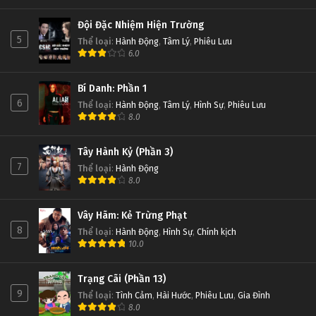
Đội Đặc Nhiệm Hiện Trường
5
Thể loại
:
Hành Động
,
Tâm Lý
,
Phiêu Lưu
6.0
Bí Danh: Phần 1
6
Thể loại
:
Hành Động
,
Tâm Lý
,
Hình Sự
,
Phiêu Lưu
8.0
Tây Hành Kỷ (Phần 3)
7
Thể loại
:
Hành Động
8.0
Vây Hãm: Kẻ Trừng Phạt
8
Thể loại
:
Hành Động
,
Hình Sự
,
Chính kịch
10.0
Trạng Cãi (Phần 13)
9
Thể loại
:
Tình Cảm
,
Hài Hước
,
Phiêu Lưu
,
Gia Đình
8.0