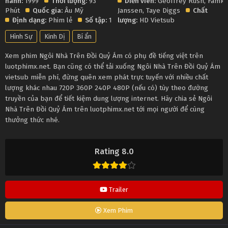
hành:
1999
Thời lượng:
93
Diễn viên:
Geoffrey Rush
,
Famk
Phút
Quốc gia:
Âu Mỹ
Janssen
,
Taye Diggs
Chất
Định dạng:
Phim lẻ
Số tập:
1
lượng:
HD Vietsub
Hình Sự
Kinh Dị
Bí ẩn
Xem phim Ngôi Nhà Trên Đồi Quỷ Ám có phụ đề tiếng việt trên
luotphimx.net. Bạn cũng có thể tải xuống Ngôi Nhà Trên Đồi Quỷ Ám
vietsub miễn phí, đừng quên xem phát trực tuyến với nhiều chất
lượng khác nhau 720P 360P 240P 480P (nếu có) tùy theo đường
truyền của bạn để tiết kiệm dung lượng internet. Hãy chia sẻ Ngôi
Nhà Trên Đồi Quỷ Ám trên luotphimx.net tới mọi người để cùng
thưởng thức nhé.
Rating 8.0
Trailer
Xem Phim