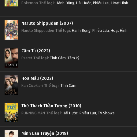
Pokemon
Thể loại
:
Hành Động
,
Hài Hước
,
Phiêu Lưu
,
Hoạt Hình
Naruto Shippuden (2007)
Naruto Shippuuden
Thể loại
:
Hành Động
,
Phiêu Lưu
,
Hoạt Hình
Cầm Tù (2022)
Esaret
Thể loại
:
Tình Cảm
,
Tâm Lý
Hoa Máu (2022)
Kan Cicekleri
Thể loại
:
Tình Cảm
Thử Thách Thần Tượng (2010)
RUNNING MAN
Thể loại
:
Hài Hước
,
Phiêu Lưu
,
TV Shows
Minh Lan Truyện (2018)