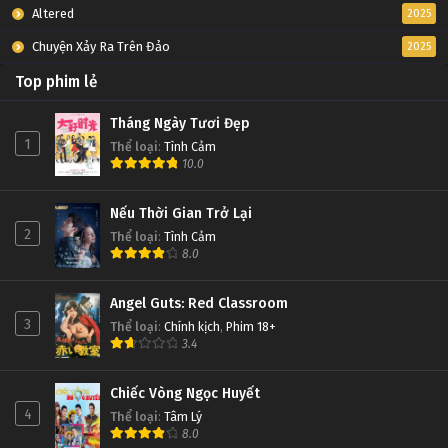
Altered
2025
Chuyện Xảy Ra Trên Đảo
2025
Top phim lẻ
Tháng Ngày Tươi Đẹp
1
Thể loại
:
Tình Cảm
10.0
Nếu Thời Gian Trở Lại
2
Thể loại
:
Tình Cảm
8.0
Angel Guts: Red Classroom
3
Thể loại
:
Chính kịch
,
Phim 18+
3.4
Chiếc Vòng Ngọc Huyết
4
Thể loại
:
Tâm Lý
8.0