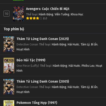
Avengers: Cuộc Chiến Bí Mật
10
Thể loại
:
Hành Động
,
Viễn Tưởng
,
Khoa Học
8.0
Top phim bộ
Thám Tử Lừng Danh Conan (2025)
Detective Conan
Thể loại
:
Hành Động
,
Hài Hước
,
Tâm Lý
,
Bí ẩn
,
Hoạt Hình
Đảo Hải Tặc (1999)
One Piece (Luffy)
Thể loại
:
Hành Động
,
Hài Hước
,
Phiêu Lưu
,
Hoạt
Hình
Thám Tử Lừng Danh Conan (2005)
Detective Conan
Thể loại
:
Hành Động
,
Hài Hước
,
Tâm Lý
,
Bí ẩn
,
Hoạt Hình
Pokemon Tổng Hợp (1997)