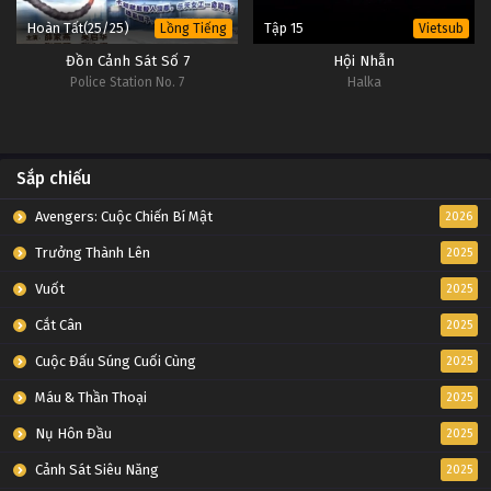
Hoàn Tất(25/25)
Tập 15
Lồng Tiếng
Vietsub
Đồn Cảnh Sát Số 7
Hội Nhẫn
Police Station No. 7
Halka
Sắp chiếu
Avengers: Cuộc Chiến Bí Mật
2026
Trưởng Thành Lên
2025
Vuốt
2025
Cắt Cân
2025
Cuộc Đấu Súng Cuối Cùng
2025
Máu & Thần Thoại
2025
Nụ Hôn Đầu
2025
Cảnh Sát Siêu Năng
2025