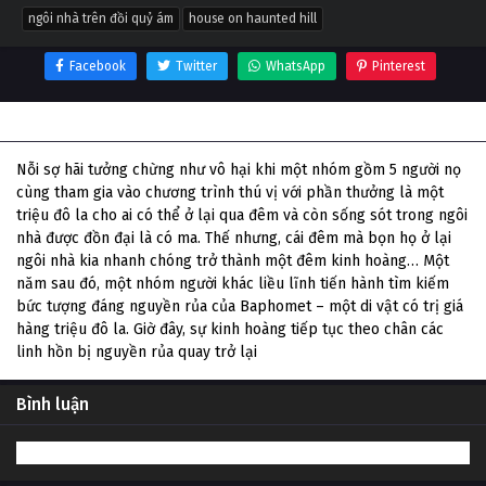
ngôi nhà trên đồi quỷ ám
house on haunted hill
Facebook
Twitter
WhatsApp
Pinterest
Thông tin phim Ngôi Nhà Trên Đồi Quỷ Ám
Nỗi sợ hãi tưởng chừng như vô hại khi một nhóm gồm 5 người nọ
cùng tham gia vào chương trình thú vị với phần thưởng là một
triệu đô la cho ai có thể ở lại qua đêm và còn sống sót trong ngôi
nhà được đồn đại là có ma. Thế nhưng, cái đêm mà bọn họ ở lại
ngôi nhà kia nhanh chóng trở thành một đêm kinh hoàng… Một
năm sau đó, một nhóm người khác liều lĩnh tiến hành tìm kiếm
bức tượng đáng nguyền rủa của Baphomet – một di vật có trị giá
hàng triệu đô la. Giờ đây, sự kinh hoàng tiếp tục theo chân các
linh hồn bị nguyền rủa quay trở lại
Bình luận