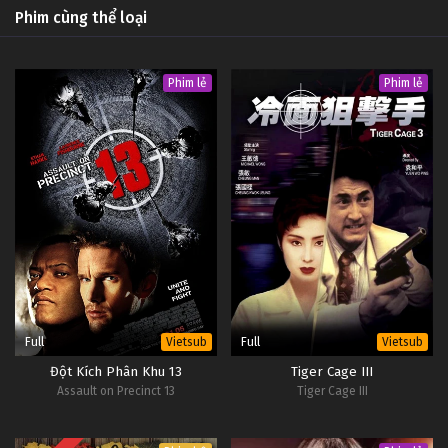
Phim cùng thể loại
Phim lẻ
Phim lẻ
Full
Full
Vietsub
Vietsub
Đột Kích Phân Khu 13
Tiger Cage III
Assault on Precinct 13
Tiger Cage III