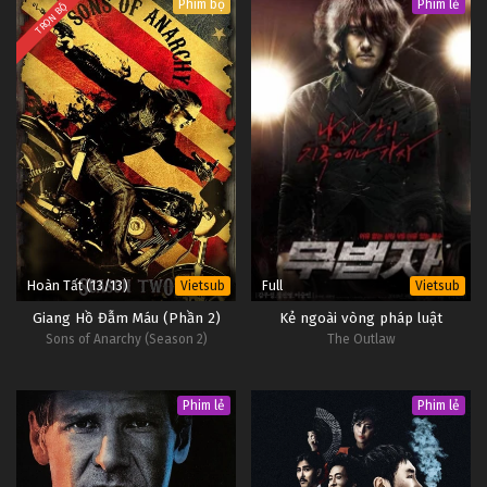
Phim bộ
Phim lẻ
TRỌN BỘ
Hoàn Tất (13/13)
Full
Vietsub
Vietsub
Giang Hồ Đẫm Máu (Phần 2)
Kẻ ngoài vòng pháp luật
Sons of Anarchy (Season 2)
The Outlaw
Phim lẻ
Phim lẻ