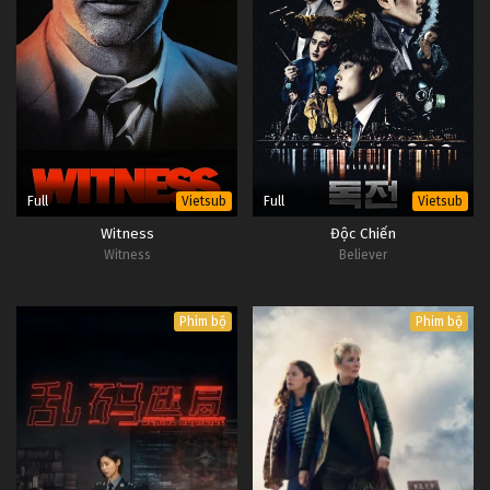
Full
Full
Vietsub
Vietsub
Witness
Độc Chiến
Witness
Believer
Phim bộ
Phim bộ