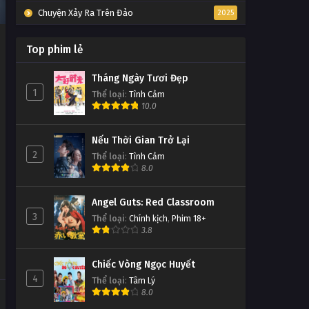
Chuyện Xảy Ra Trên Đảo
2025
Top phim lẻ
Tháng Ngày Tươi Đẹp
1
Thể loại
:
Tình Cảm
10.0
Nếu Thời Gian Trở Lại
2
Thể loại
:
Tình Cảm
8.0
Angel Guts: Red Classroom
3
Thể loại
:
Chính kịch
,
Phim 18+
3.8
Chiếc Vòng Ngọc Huyết
4
Thể loại
:
Tâm Lý
8.0