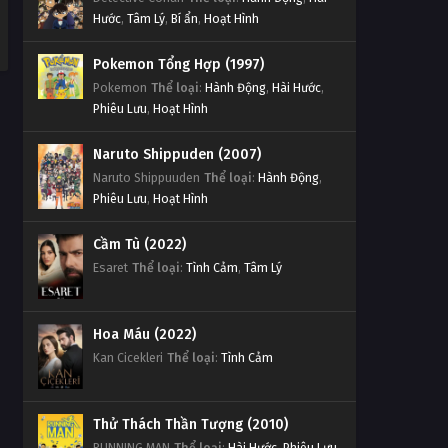
Hước
,
Tâm Lý
,
Bí ẩn
,
Hoạt Hình
Pokemon Tổng Hợp (1997)
Pokemon
Thể loại
:
Hành Động
,
Hài Hước
,
Phiêu Lưu
,
Hoạt Hình
Naruto Shippuden (2007)
Naruto Shippuuden
Thể loại
:
Hành Động
,
Phiêu Lưu
,
Hoạt Hình
Cầm Tù (2022)
Esaret
Thể loại
:
Tình Cảm
,
Tâm Lý
Hoa Máu (2022)
Kan Cicekleri
Thể loại
:
Tình Cảm
Thử Thách Thần Tượng (2010)
RUNNING MAN
Thể loại
:
Hài Hước
,
Phiêu Lưu
,