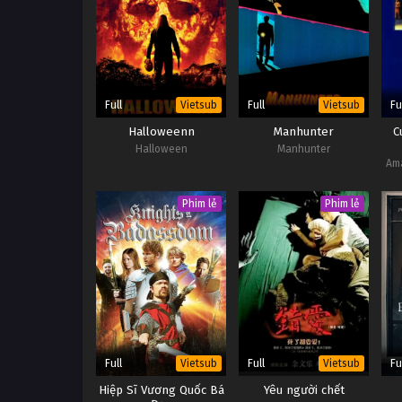
Full
Full
Fu
Vietsub
Vietsub
Halloweenn
Manhunter
C
Halloween
Manhunter
Ama
Phim lẻ
Phim lẻ
Full
Full
Fu
Vietsub
Vietsub
Hiệp Sĩ Vương Quốc Bá
Yêu người chết