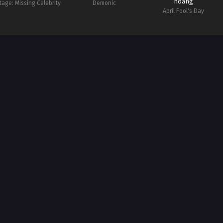
hoàng
tage: Missing Celebrity
Demonic
April Fool's Day