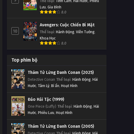
9
Thể loại
:
Tình Cảm
,
Hài Hước
,
Phiêu
Lưu
,
Gia Đình
8.0
Avengers: Cuộc Chiến Bí Mật
10
Thể loại
:
Hành Động
,
Viễn Tưởng
,
Khoa Học
8.0
Top phim bộ
Thám Tử Lừng Danh Conan (2025)
Detective Conan
Thể loại
:
Hành Động
,
Hài
Hước
,
Tâm Lý
,
Bí ẩn
,
Hoạt Hình
Đảo Hải Tặc (1999)
One Piece (Luffy)
Thể loại
:
Hành Động
,
Hài
Hước
,
Phiêu Lưu
,
Hoạt Hình
Thám Tử Lừng Danh Conan (2005)
Detective Conan
Thể loại
:
Hành Động
,
Hài