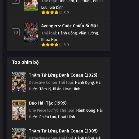
9
Thể loại
:
Tình Cảm
,
Hài Hước
,
Phiêu
Lưu
,
Gia Đình
8.0
Avengers: Cuộc Chiến Bí Mật
10
Thể loại
:
Hành Động
,
Viễn Tưởng
,
Khoa Học
8.0
Top phim bộ
Thám Tử Lừng Danh Conan (2025)
Detective Conan
Thể loại
:
Hành Động
,
Hài
Hước
,
Tâm Lý
,
Bí ẩn
,
Hoạt Hình
Đảo Hải Tặc (1999)
One Piece (Luffy)
Thể loại
:
Hành Động
,
Hài
Hước
,
Phiêu Lưu
,
Hoạt Hình
Thám Tử Lừng Danh Conan (2005)
Detective Conan
Thể loại
:
Hành Động
,
Hài