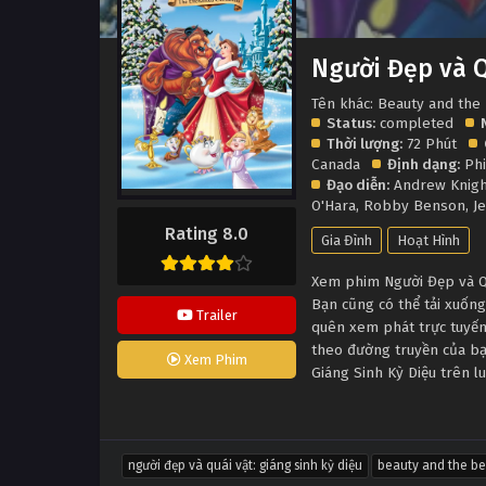
Người Đẹp và Q
Tên khác: Beauty and the
Status:
completed
Thời lượng:
72 Phút
Canada
Định dạng:
Phi
Đạo diễn:
Andrew Knigh
O'Hara
,
Robby Benson
,
J
Rating 8.0
Gia Đình
Hoạt Hình
Xem phim Người Đẹp và Quá
Bạn cũng có thể tải xuống
Trailer
quên xem phát trực tuyến
theo đường truyền của bạn
Xem Phim
Giáng Sinh Kỳ Diệu trên l
người đẹp và quái vật: giáng sinh kỳ diệu
beauty and the be