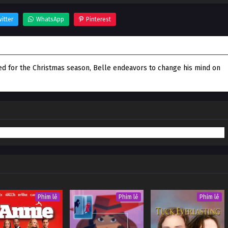
itter
WhatsApp
Pinterest
nh Kỳ Diệu
ed for the Christmas season, Belle endeavors to change his mind on
Phim lẻ
Phim lẻ
Phim lẻ