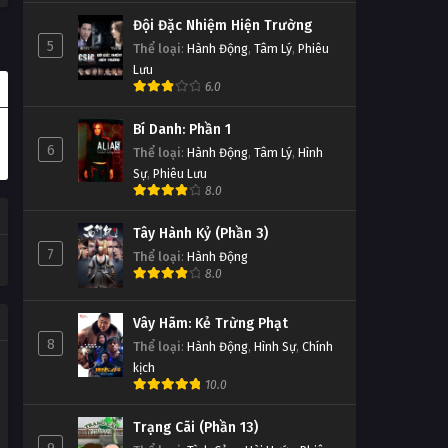
Đội Đặc Nhiệm Hiện Trường
5
Thể loại
:
Hành Động
,
Tâm Lý
,
Phiêu
Lưu
6.0
Bí Danh: Phần 1
6
Thể loại
:
Hành Động
,
Tâm Lý
,
Hình
Sự
,
Phiêu Lưu
8.0
Tây Hành Kỷ (Phần 3)
7
Thể loại
:
Hành Động
8.0
Vây Hãm: Kẻ Trừng Phạt
8
Thể loại
:
Hành Động
,
Hình Sự
,
Chính
kịch
10.0
Trạng Cãi (Phần 13)