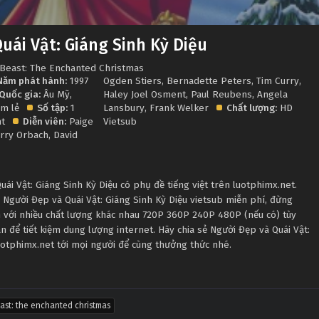
uái Vật: Giáng Sinh Kỳ Diệu
 Beast: The Enchanted Christmas
Năm phát hành:
1997
Ogden Stiers
,
Bernadette Peters
,
Tim Curry
,
Quốc gia:
Âu Mỹ
,
Haley Joel Osment
,
Paul Reubens
,
Angela
m lẻ
Số tập:
1
Lansbury
,
Frank Welker
Chất lượng:
HD
t
Diễn viên:
Paige
Vietsub
erry Orbach
,
David
i Vật: Giáng Sinh Kỳ Diệu có phụ đề tiếng việt trên luotphimx.net.
 Người Đẹp và Quái Vật: Giáng Sinh Kỳ Diệu vietsub miễn phí, đừng
 với nhiều chất lượng khác nhau 720P 360P 240P 480P (nếu có) tùy
 để tiết kiệm dung lượng internet. Hãy chia sẻ Người Đẹp và Quái Vật:
uotphimx.net tới mọi người để cùng thưởng thức nhé.
ast: the enchanted christmas