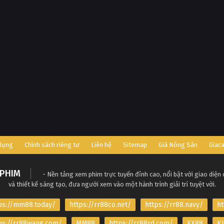
 dụng
Chính sách riêng tư
Liên hệ
Sitemap
Giá Nông Sản
Giac
PHIM
- Nền tảng xem phim trực tuyến đỉnh cao, nổi bật với giao diện
và thiết kế sáng tạo, đưa người xem vào một hành trình giải trí tuyệt vời.
ps://mm88.today/
https://rr88co.net/
https://rr88.navy/
ht
ps://rr88wang.com/
MM88
https://rr88rd.com/
XX88
KJ