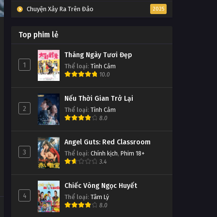
Chuyện Xảy Ra Trên Đảo
2025
Top phim lẻ
Tháng Ngày Tươi Đẹp
1
Thể loại
:
Tình Cảm
10.0
Nếu Thời Gian Trở Lại
2
Thể loại
:
Tình Cảm
8.0
Angel Guts: Red Classroom
3
Thể loại
:
Chính kịch
,
Phim 18+
3.4
Chiếc Vòng Ngọc Huyết
4
Thể loại
:
Tâm Lý
8.0