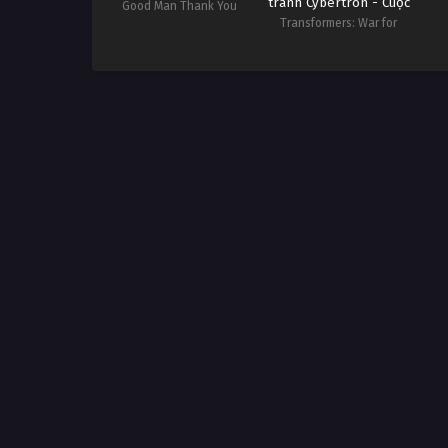
tranh Cybertron - Cuộc
Good Man Thank You
vây hãm
Transformers: War for
Cybertron: Siege