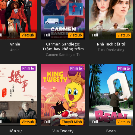
ll
Full
Full
Vietsub
Vietsub
Vietsub
Annie
Carmen Sandiego:
Nhà Tuck bất tử
Trộm hay không trộm
Annie
Tuck Everlasting
Carmen Sandiego: To
Steal or Not to Steal
Phim lẻ
Phim lẻ
Phim lẻ
ll
Full
Full
Vietsub
Thuyết Minh
Vietsub
Hôn sự
Vua Tweety
Bean