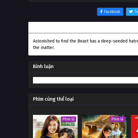
Facebook
Tw
Thông tin phim Người Đẹp và Quái Vật: Giáng Si
Astonished to find the Beast has a deep-seeded hatr
the matter.
Bình luận
Phim cùng thể loại
Phim lẻ
Phim lẻ