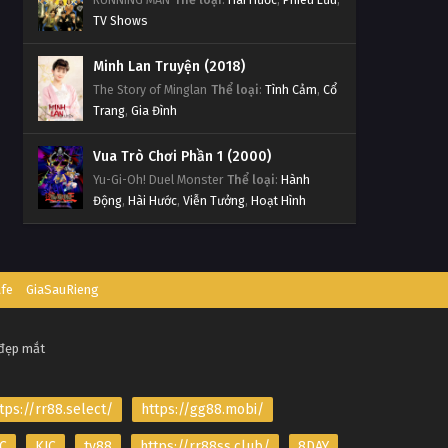
TV Shows
Minh Lan Truyện (2018)
The Story of Minglan
Thể loại
:
Tình Cảm
,
Cổ
Trang
,
Gia Đình
Vua Trò Chơi Phần 1 (2000)
Yu-Gi-Oh! Duel Monster
Thể loại
:
Hành
Động
,
Hài Hước
,
Viễn Tưởng
,
Hoạt Hình
afe
GiaSauRieng
 đẹp mắt
tps://rr88.select/
https://gg88.mobi/
C
KJC
tv88
https://rr88ss.club/
8DAY