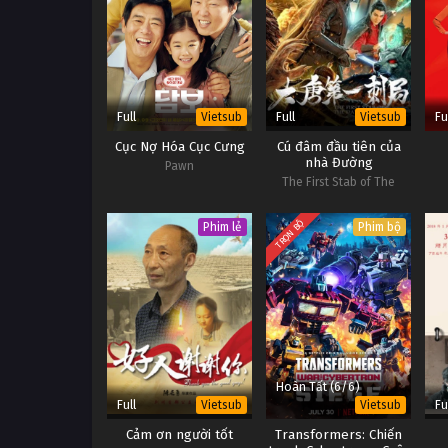
Full
Full
Fu
Vietsub
Vietsub
Cục Nợ Hóa Cục Cưng
Cú đâm đầu tiên của
nhà Đường
Pawn
The First Stab of The
Datang
TRỌN BỘ
Phim lẻ
Phim bộ
Hoàn Tất (6/6)
Full
Fu
Vietsub
Vietsub
Cảm ơn người tốt
Transformers: Chiến