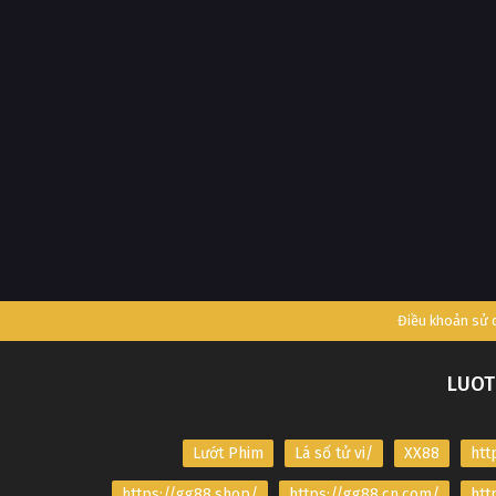
Điều khoản sử
LUOT
Lướt Phim
Lá số tử vi/
XX88
htt
https://gg88.shop/
https://gg88.cn.com/
htt