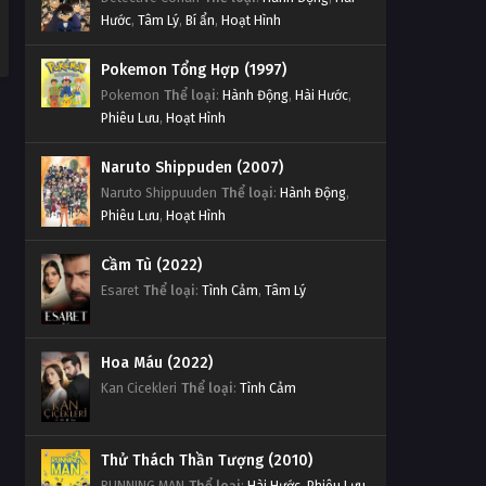
Hước
,
Tâm Lý
,
Bí ẩn
,
Hoạt Hình
Pokemon Tổng Hợp (1997)
Pokemon
Thể loại
:
Hành Động
,
Hài Hước
,
Phiêu Lưu
,
Hoạt Hình
Naruto Shippuden (2007)
Naruto Shippuuden
Thể loại
:
Hành Động
,
Phiêu Lưu
,
Hoạt Hình
Cầm Tù (2022)
Esaret
Thể loại
:
Tình Cảm
,
Tâm Lý
Hoa Máu (2022)
Kan Cicekleri
Thể loại
:
Tình Cảm
Thử Thách Thần Tượng (2010)
RUNNING MAN
Thể loại
:
Hài Hước
,
Phiêu Lưu
,