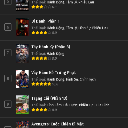
5
Thể loại
:
Hành Động
,
Tâm Lý
,
Phiêu Lưu
6.0
Bí Danh: Phần 1
6
Thể loại
:
Hành Động
,
Tâm Lý
,
Hình Sự
,
Phiêu Lưu
8.0
Tây Hành Kỷ (Phần 3)
7
Thể loại
:
Hành Động
8.0
Vây Hãm: Kẻ Trừng Phạt
8
Thể loại
:
Hành Động
,
Hình Sự
,
Chính kịch
10.0
Trạng Cãi (Phần 13)
9
Thể loại
:
Tình Cảm
,
Hài Hước
,
Phiêu Lưu
,
Gia Đình
8.0
Avengers: Cuộc Chiến Bí Mật