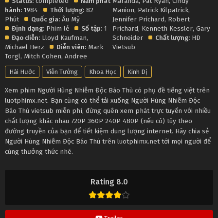
Status:
completed
Năm phát
Maranda
,
Pat Ryan
,
Cindy
hành:
1984
Thời lượng:
82
Manion
,
Patrick Kilpatrick
,
Phút
Quốc gia:
Âu Mỹ
Jennifer Prichard
,
Robert
Định dạng:
Phim lẻ
Số tập:
1
Prichard
,
Kenneth Kessler
,
Gary
Đạo diễn:
Lloyd Kaufman
,
Schneider
Chất lượng:
HD
Michael Herz
Diễn viên:
Mark
Vietsub
Torgl
,
Mitch Cohen
,
Andree
Hài Hước
Viễn Tưởng
Khoa Học
Kinh Dị
Xem phim Người Hùng Nhiễm Độc Báo Thù có phụ đề tiếng việt trên
luotphimx.net. Bạn cũng có thể tải xuống Người Hùng Nhiễm Độc
Báo Thù vietsub miễn phí, đừng quên xem phát trực tuyến với nhiều
chất lượng khác nhau 720P 360P 240P 480P (nếu có) tùy theo
đường truyền của bạn để tiết kiệm dung lượng internet. Hãy chia sẻ
Người Hùng Nhiễm Độc Báo Thù trên luotphimx.net tới mọi người để
cùng thưởng thức nhé.
Rating 8.0