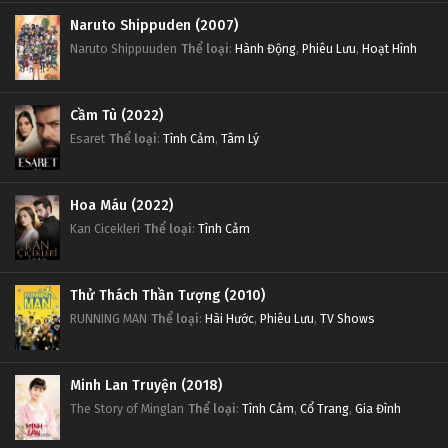
Naruto Shippuden (2007)
Naruto Shippuuden
Thể loại
:
Hành Động
,
Phiêu Lưu
,
Hoạt Hình
Cầm Tù (2022)
Esaret
Thể loại
:
Tình Cảm
,
Tâm Lý
Hoa Máu (2022)
Kan Cicekleri
Thể loại
:
Tình Cảm
Thử Thách Thần Tượng (2010)
RUNNING MAN
Thể loại
:
Hài Hước
,
Phiêu Lưu
,
TV Shows
Minh Lan Truyện (2018)
The Story of Minglan
Thể loại
:
Tình Cảm
,
Cổ Trang
,
Gia Đình