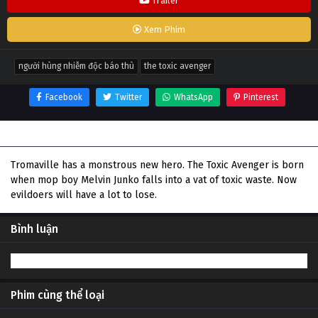
Trailer
Xem Phim
người hùng nhiễm độc báo thù
the toxic avenger
Facebook
Twitter
WhatsApp
Pinterest
Thông tin phim Người Hùng Nhiễm Độc Báo Thù
Tromaville has a monstrous new hero. The Toxic Avenger is born
when mop boy Melvin Junko falls into a vat of toxic waste. Now
evildoers will have a lot to lose.
Bình luận
Phim cùng thể loại