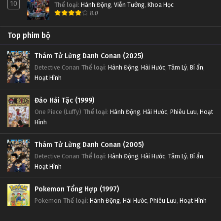
10
Thể loại
:
Hành Động
,
Viễn Tưởng
,
Khoa Học
8.0
Top phim bộ
Thám Tử Lừng Danh Conan (2025)
Detective Conan
Thể loại
:
Hành Động
,
Hài Hước
,
Tâm Lý
,
Bí ẩn
,
Hoạt Hình
Đảo Hải Tặc (1999)
One Piece (Luffy)
Thể loại
:
Hành Động
,
Hài Hước
,
Phiêu Lưu
,
Hoạt
Hình
Thám Tử Lừng Danh Conan (2005)
Detective Conan
Thể loại
:
Hành Động
,
Hài Hước
,
Tâm Lý
,
Bí ẩn
,
Hoạt Hình
Pokemon Tổng Hợp (1997)
Pokemon
Thể loại
:
Hành Động
,
Hài Hước
,
Phiêu Lưu
,
Hoạt Hình