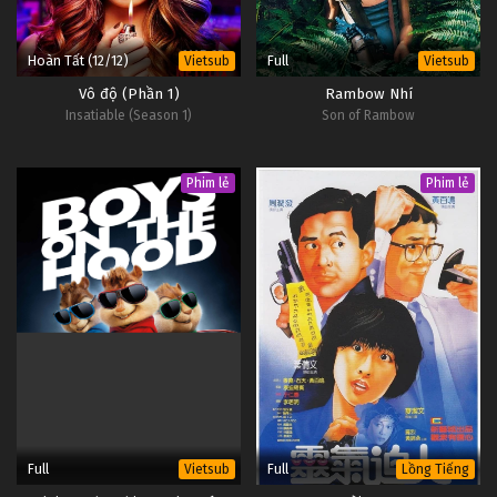
Hoàn Tất (12/12)
Full
Vietsub
Vietsub
Vô độ (Phần 1)
Rambow Nhí
Insatiable (Season 1)
Son of Rambow
Phim lẻ
Phim lẻ
Full
Full
Vietsub
Lồng Tiếng