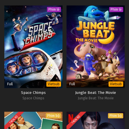
Phim lẻ
Phim lẻ
Full
Full
Vietsub
Vietsub
Space Chimps
Jungle Beat: The Movie
Space Chimps
Jungle Beat: The Movie
Phim bộ
Phim bộ
TRỌN BỘ
TRỌN BỘ