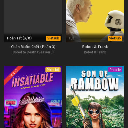
Hoàn Tất (8/8)
Full
Vietsub
Vietsub
Chán Muốn Chết (Phần 3)
Robot & Frank
Bored to Death (Season 3)
Robot & Frank
Phim bộ
Phim lẻ
TRỌN BỘ