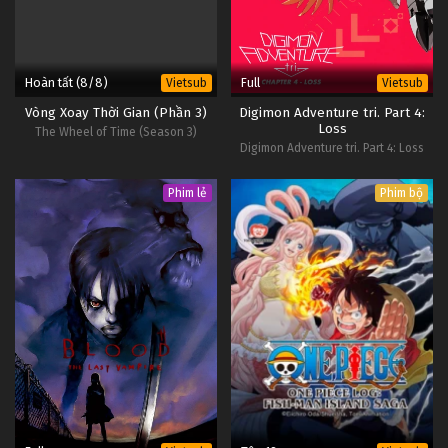
Hoàn tất (8/8)
Full
Vietsub
Vietsub
Vòng Xoay Thời Gian (Phần 3)
Digimon Adventure tri. Part 4:
Loss
The Wheel of Time (Season 3)
Digimon Adventure tri. Part 4: Loss
Phim lẻ
Phim bộ