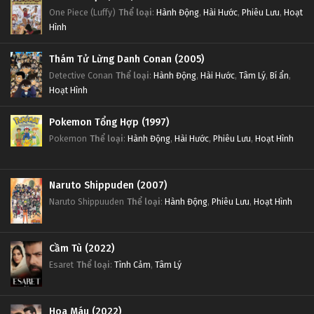
One Piece (Luffy)
Thể loại
:
Hành Động
,
Hài Hước
,
Phiêu Lưu
,
Hoạt
Hình
Thám Tử Lừng Danh Conan (2005)
Detective Conan
Thể loại
:
Hành Động
,
Hài Hước
,
Tâm Lý
,
Bí ẩn
,
Hoạt Hình
Pokemon Tổng Hợp (1997)
Pokemon
Thể loại
:
Hành Động
,
Hài Hước
,
Phiêu Lưu
,
Hoạt Hình
Naruto Shippuden (2007)
Naruto Shippuuden
Thể loại
:
Hành Động
,
Phiêu Lưu
,
Hoạt Hình
Cầm Tù (2022)
Esaret
Thể loại
:
Tình Cảm
,
Tâm Lý
Hoa Máu (2022)