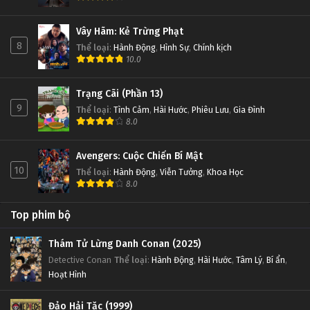
Vây Hãm: Kẻ Trừng Phạt
8
Thể loại
:
Hành Động
,
Hình Sự
,
Chính kịch
10.0
Trạng Cãi (Phần 13)
9
Thể loại
:
Tình Cảm
,
Hài Hước
,
Phiêu Lưu
,
Gia Đình
8.0
Avengers: Cuộc Chiến Bí Mật
10
Thể loại
:
Hành Động
,
Viễn Tưởng
,
Khoa Học
8.0
Top phim bộ
Thám Tử Lừng Danh Conan (2025)
Detective Conan
Thể loại
:
Hành Động
,
Hài Hước
,
Tâm Lý
,
Bí ẩn
,
Hoạt Hình
Đảo Hải Tặc (1999)