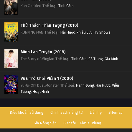
Kan Cicekleri
Thể loại
:
Tình Cảm
Thử Thách Thần Tượng (2010)
RUNNING MAN
Thể loại
:
Hài Hước
,
Phiêu Lưu
,
TV Shows
Minh Lan Truyện (2018)
The Story of Minglan
Thể loại
:
Tình Cảm
,
Cổ Trang
,
Gia Đình
Vua Trò Chơi Phần 1 (2000)
Yu-Gi-Oh! Duel Monster
Thể loại
:
Hành Động
,
Hài Hước
,
Viễn
Tưởng
,
Hoạt Hình
Điều khoản sử dụng
Chính sách riêng tư
Liên hệ
Sitemap
Giá Nông Sản
Giacafe
GiaSauRieng