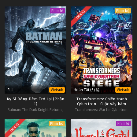
Phim lẻ
Phim bộ
TRỌN BỘ
Full
Hoàn Tất (6/6)
Vietsub
Vietsub
Kỵ Sĩ Bóng Đêm Trở Lại (Phần
Transformers: Chiến tranh
1)
Cybertron - Cuộc vây hãm
Batman: The Dark Knight Returns,
Transformers: War for Cybertron:
Part 1
Siege
Phim bộ
Phim lẻ
TRỌN BỘ