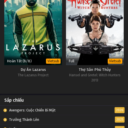
Hoàn Tất (8/8)
Full
Vietsub
Vietsub
Dự Án Lazarus
Thợ Săn Phù Thủy
The Lazarus Project
Hansel and Gretel: Witch Hunters
2013
Sắp chiếu
Avengers: Cuộc Chiến Bí Mật
2026
Trưởng Thành Lên
2025