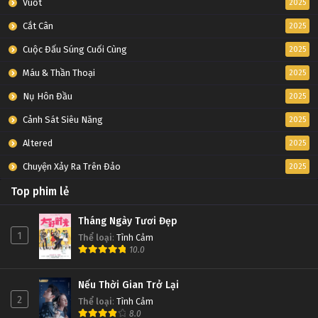
Vuốt
2025
Cắt Cân
2025
Cuộc Đấu Súng Cuối Cùng
2025
Máu & Thần Thoại
2025
Nụ Hôn Đầu
2025
Cảnh Sát Siêu Năng
2025
Altered
2025
Chuyện Xảy Ra Trên Đảo
2025
Top phim lẻ
Tháng Ngày Tươi Đẹp
1
Thể loại
:
Tình Cảm
10.0
Nếu Thời Gian Trở Lại
2
Thể loại
:
Tình Cảm
8.0