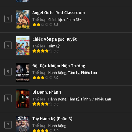
Angel Guts: Red Classroom
3
Thể loại
:
Chính kịch
,
Phim 18+
3.8
Chiếc Vòng Ngọc Huyết
4
Thể loại
:
Tâm Lý
8.0
Đội Đặc Nhiệm Hiện Trường
5
Thể loại
:
Hành Động
,
Tâm Lý
,
Phiêu Lưu
6.0
Bí Danh: Phần 1
6
Thể loại
:
Hành Động
,
Tâm Lý
,
Hình Sự
,
Phiêu Lưu
8.0
Tây Hành Kỷ (Phần 3)
7
Thể loại
:
Hành Động
8.0