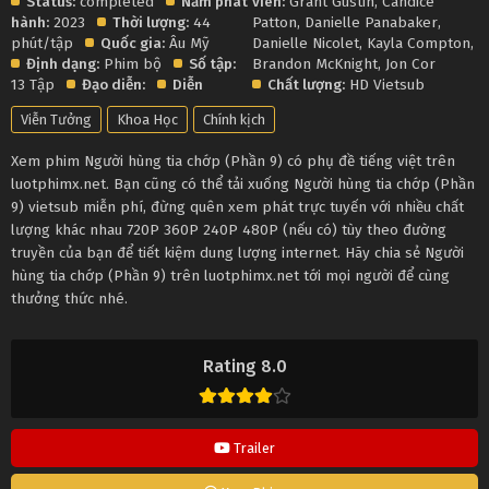
Status:
completed
Năm phát
viên:
Grant Gustin
,
Candice
hành:
2023
Thời lượng:
44
Patton
,
Danielle Panabaker
,
phút/tập
Quốc gia:
Âu Mỹ
Danielle Nicolet
,
Kayla Compton
,
Định dạng:
Phim bộ
Số tập:
Brandon McKnight
,
Jon Cor
13 Tập
Đạo diễn:
Diễn
Chất lượng:
HD Vietsub
Viễn Tưởng
Khoa Học
Chính kịch
Xem phim Người hùng tia chớp (Phần 9) có phụ đề tiếng việt trên
luotphimx.net. Bạn cũng có thể tải xuống Người hùng tia chớp (Phần
9) vietsub miễn phí, đừng quên xem phát trực tuyến với nhiều chất
lượng khác nhau 720P 360P 240P 480P (nếu có) tùy theo đường
truyền của bạn để tiết kiệm dung lượng internet. Hãy chia sẻ Người
hùng tia chớp (Phần 9) trên luotphimx.net tới mọi người để cùng
thưởng thức nhé.
Rating 8.0
Trailer