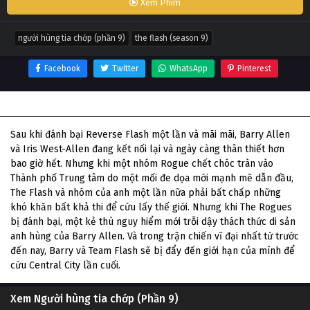
Xem Phim
người hùng tia chớp (phần 9)
the flash (season 9)
Facebook
Twitter
WhatsApp
Pinterest
Thông tin phim Người hùng tia chớp (Phần 9)
Sau khi đánh bại Reverse Flash một lần và mãi mãi, Barry Allen
và Iris West-Allen đang kết nối lại và ngày càng thân thiết hơn
bao giờ hết. Nhưng khi một nhóm Rogue chết chóc tràn vào
Thành phố Trung tâm do một mối đe dọa mới mạnh mẽ dẫn đầu,
The Flash và nhóm của anh một lần nữa phải bất chấp những
khó khăn bất khả thi để cứu lấy thế giới. Nhưng khi The Rogues
bị đánh bại, một kẻ thù nguy hiểm mới trỗi dậy thách thức di sản
anh hùng của Barry Allen. Và trong trận chiến vĩ đại nhất từ trước
đến nay, Barry và Team Flash sẽ bị đẩy đến giới hạn của mình để
cứu Central City lần cuối.
Xem Người hùng tia chớp (Phần 9)