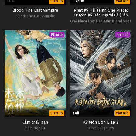
Full
Tập 18
Vietsub
Vietsub
Blood: The Last Vampire
Nhật Ký Hải Trình One Piece:
Truyền Kỳ Đảo Người Cá (Tập
Blood: The Last Vampire
Đặc Biệt)
One Piece Log: Fish-Man Island Saga
(Special Edited Version）
Phim lẻ
Phim lẻ
Full
Full
Vietsub
Vietsub
Cảm thấy bạn
Kỳ Môn Độn Giáp 2
Feeling You
Miracle Fighters