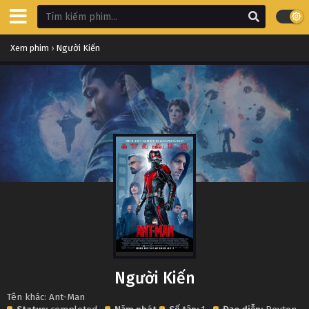
Xem phim
›
Người Kiến
Người Kiến
Tên khác: Ant-Man