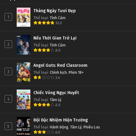
Tháng Ngày Tươi Đẹp
1
Thể loại
:
Tình Cảm
10.0
Nếu Thời Gian Trở Lại
2
Thể loại
:
Tình Cảm
8.0
Angel Guts: Red Classroom
3
Thể loại
:
Chính kịch
,
Phim 18+
3.4
Chiếc Vòng Ngọc Huyết
4
Thể loại
:
Tâm Lý
8.0
Đội Đặc Nhiệm Hiện Trường
5
Thể loại
:
Hành Động
,
Tâm Lý
,
Phiêu Lưu
6.0