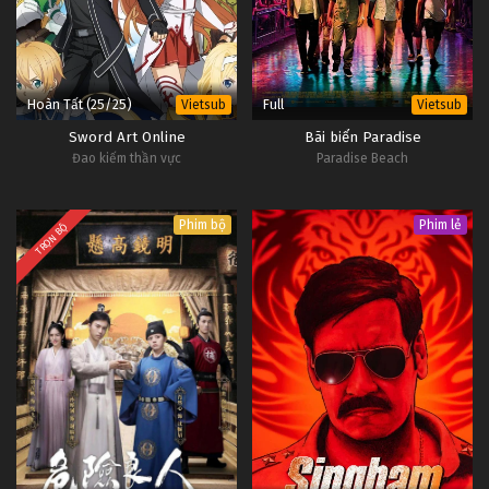
Hoàn Tất (25/25)
Full
Vietsub
Vietsub
Sword Art Online
Bãi biển Paradise
Đao kiếm thần vực
Paradise Beach
Phim bộ
Phim lẻ
TRỌN BỘ