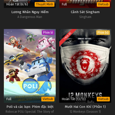
Hoàn Tất (6/6)
Full
Thuyết Minh
Vietsub
Lương Nhân Nguy Hiểm
Cảnh Sát Singham
A Dangerous Man
Singham
Phim lẻ
Phim bộ
TRỌN BỘ
Full
Hoàn Tất (13/13)
Vietsub
Vietsub
Poli và các bạn: Phim đặc biệt
Mười Hai Con Khỉ (Phần 1)
Robocar POLI Special: The Story of
12 Monkeys (Season 1)