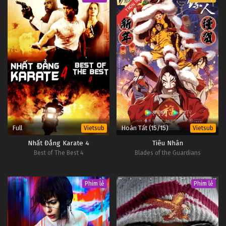
TRỌN BỘ
Full
Hoàn Tất (15/15)
Vietsub
Vietsub
Nhất Đẳng Karate 4
Tiêu Nhân
Best of The Best 4
Blades of the Guardians
Phim lẻ
Phim lẻ