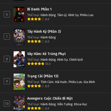
Bí Danh: Phần 1
6
Thể loại
:
Hành Động
,
Tâm Lý
,
Hình Sự
,
Phiêu Lưu
8.0
Tây Hành Kỷ (Phần 3)
7
Thể loại
:
Hành Động
8.0
Vây Hãm: Kẻ Trừng Phạt
8
Thể loại
:
Hành Động
,
Hình Sự
,
Chính kịch
10.0
Trạng Cãi (Phần 13)
9
Thể loại
:
Tình Cảm
,
Hài Hước
,
Phiêu Lưu
,
Gia Đình
8.0
Avengers: Cuộc Chiến Bí Mật
10
Thể loại
:
Hành Động
,
Viễn Tưởng
,
Khoa Học
8.0