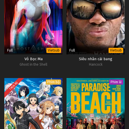
Full
Full
Vietsub
Vietsub
Vỏ Bọc Ma
Siêu nhân cái bang
Ghost in the Shell
Hancock
Phim bộ
Phim lẻ
TRỌN BỘ