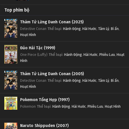
Top phim bộ
Thám Tử Lừng Danh Conan (2025)
Detective Conan
Thể loại
:
Hành Động
,
Hài Hước
,
Tâm Lý
,
Bí ẩn
,
Hoạt Hình
Đảo Hải Tặc (1999)
One Piece (Luffy)
Thể loại
:
Hành Động
,
Hài Hước
,
Phiêu Lưu
,
Hoạt
Hình
Thám Tử Lừng Danh Conan (2005)
Detective Conan
Thể loại
:
Hành Động
,
Hài Hước
,
Tâm Lý
,
Bí ẩn
,
Hoạt Hình
Pokemon Tổng Hợp (1997)
Pokemon
Thể loại
:
Hành Động
,
Hài Hước
,
Phiêu Lưu
,
Hoạt Hình
Naruto Shippuden (2007)