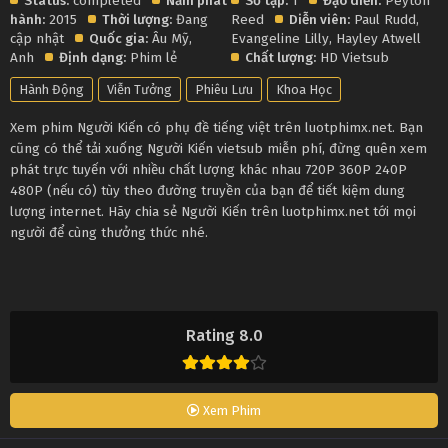
Status:
completed
Năm phát
Số tập:
1
Đạo diễn:
Peyton
hành:
2015
Thời lượng:
Đang
Reed
Diễn viên:
Paul Rudd
,
cập nhật
Quốc gia:
Âu Mỹ
,
Evangeline Lilly
,
Hayley Atwell
Anh
Định dạng:
Phim lẻ
Chất lượng:
HD Vietsub
Hành Động
Viễn Tưởng
Phiêu Lưu
Khoa Học
Xem phim Người Kiến có phụ đề tiếng việt trên luotphimx.net. Bạn
cũng có thể tải xuống Người Kiến vietsub miễn phí, đừng quên xem
phát trực tuyến với nhiều chất lượng khác nhau 720P 360P 240P
480P (nếu có) tùy theo đường truyền của bạn để tiết kiệm dung
lượng internet. Hãy chia sẻ Người Kiến trên luotphimx.net tới mọi
người để cùng thưởng thức nhé.
Rating 8.0
Xem Phim