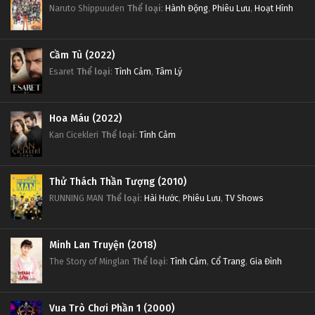
Naruto Shippuuden
Thể loại
:
Hành Động
,
Phiêu Lưu
,
Hoạt Hình
Cầm Tù (2022)
Esaret
Thể loại
:
Tình Cảm
,
Tâm Lý
Hoa Máu (2022)
Kan Cicekleri
Thể loại
:
Tình Cảm
Thử Thách Thần Tượng (2010)
RUNNING MAN
Thể loại
:
Hài Hước
,
Phiêu Lưu
,
TV Shows
Minh Lan Truyện (2018)
The Story of Minglan
Thể loại
:
Tình Cảm
,
Cổ Trang
,
Gia Đình
Vua Trò Chơi Phần 1 (2000)