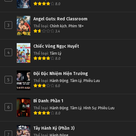
8.0
Angel Guts: Red Classroom
3
Thể loại
:
Chính kịch
,
Phim 18+
3.4
Chiếc Vòng Ngọc Huyết
4
Thể loại
:
Tâm Lý
8.0
Đội Đặc Nhiệm Hiện Trường
5
Thể loại
:
Hành Động
,
Tâm Lý
,
Phiêu Lưu
6.0
Bí Danh: Phần 1
6
Thể loại
:
Hành Động
,
Tâm Lý
,
Hình Sự
,
Phiêu Lưu
8.0
Tây Hành Kỷ (Phần 3)
7
Thể loại
:
Hành Động