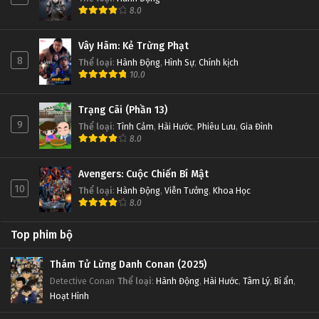
8.0
Vây Hãm: Kẻ Trừng Phạt
8
Thể loại
:
Hành Động
,
Hình Sự
,
Chính kịch
10.0
Trạng Cãi (Phần 13)
9
Thể loại
:
Tình Cảm
,
Hài Hước
,
Phiêu Lưu
,
Gia Đình
8.0
Avengers: Cuộc Chiến Bí Mật
10
Thể loại
:
Hành Động
,
Viễn Tưởng
,
Khoa Học
8.0
Top phim bộ
Thám Tử Lừng Danh Conan (2025)
Detective Conan
Thể loại
:
Hành Động
,
Hài Hước
,
Tâm Lý
,
Bí ẩn
,
Hoạt Hình