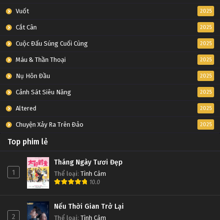
Vuốt
2025
Cắt Cân
2025
Cuộc Đấu Súng Cuối Cùng
2025
Máu & Thần Thoại
2025
Nụ Hôn Đầu
2025
Cảnh Sát Siêu Năng
2025
Altered
2025
Chuyện Xảy Ra Trên Đảo
2025
Top phim lẻ
Tháng Ngày Tươi Đẹp
1
Thể loại
:
Tình Cảm
10.0
Nếu Thời Gian Trở Lại
2
Thể loại
:
Tình Cảm