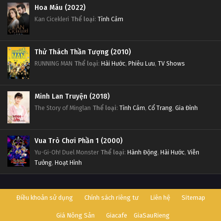
Hoa Máu (2022)
Kan Cicekleri
Thể loại
:
Tình Cảm
Thử Thách Thần Tượng (2010)
RUNNING MAN
Thể loại
:
Hài Hước
,
Phiêu Lưu
,
TV Shows
Minh Lan Truyện (2018)
The Story of Minglan
Thể loại
:
Tình Cảm
,
Cổ Trang
,
Gia Đình
Vua Trò Chơi Phần 1 (2000)
Yu-Gi-Oh! Duel Monster
Thể loại
:
Hành Động
,
Hài Hước
,
Viễn
Tưởng
,
Hoạt Hình
Điều khoản sử dụng
Chính sách riêng tư
Liên hệ
Sitemap
Giá Nông Sản
Giacafe
GiaSauRieng