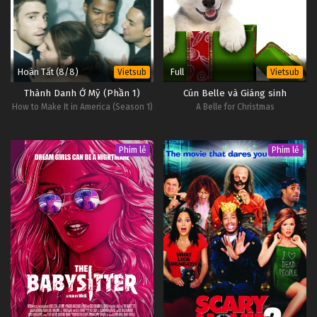
Hoàn Tất (8/8)
Full
Vietsub
Vietsub
Thành Danh Ở Mỹ (Phần 1)
Cún Belle và Giáng sinh
How to Make It in America (Season 1)
A Belle for Christmas
Phim lẻ
Phim lẻ