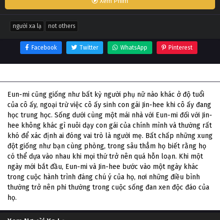
Xem Phim
người xa lạ
not others
Facebook
Twitter
WhatsApp
Pinterest
Thông tin phim Người Xa Lạ
Eun-mi cũng giống như bất kỳ người phụ nữ nào khác ở độ tuổi
của cô ấy, ngoại trừ việc cô ấy sinh con gái Jin-hee khi cô ấy đang
học trung học. Sống dưới cùng một mái nhà với Eun-mi đối với Jin-
hee không khác gì nuôi dạy con gái của chính mình và thường rất
khó để xác định ai đóng vai trò là người mẹ. Bất chấp những xung
đột giống như bạn cùng phòng, trong sâu thẳm họ biết rằng họ
có thể dựa vào nhau khi mọi thứ trở nên quá hỗn loạn. Khi một
ngày mới bắt đầu, Eun-mi và Jin-hee bước vào một ngày khác
trong cuộc hành trình đáng chú ý của họ, nơi những điều bình
thường trở nên phi thường trong cuộc sống đan xen độc đáo của
họ.