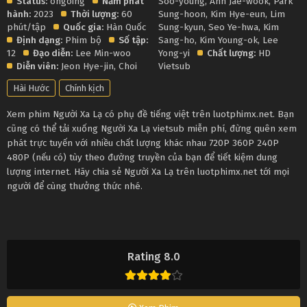
Status:
ongoing
Năm phát
Soo-young
,
Ahn Jae-wook
,
Park
hành:
2023
Thời lượng:
60
Sung-hoon
,
Kim Hye-eun
,
Lim
phút/tập
Quốc gia:
Hàn Quốc
Sung-kyun
,
Seo Ye-hwa
,
Kim
Định dạng:
Phim bộ
Số tập:
Sang-ho
,
Kim Young-ok
,
Lee
12
Đạo diễn:
Lee Min-woo
Yong-yi
Chất lượng:
HD
Diễn viên:
Jeon Hye-jin
,
Choi
Vietsub
Hài Hước
Chính kịch
Xem phim Người Xa Lạ có phụ đề tiếng việt trên luotphimx.net. Bạn
cũng có thể tải xuống Người Xa Lạ vietsub miễn phí, đừng quên xem
phát trực tuyến với nhiều chất lượng khác nhau 720P 360P 240P
480P (nếu có) tùy theo đường truyền của bạn để tiết kiệm dung
lượng internet. Hãy chia sẻ Người Xa Lạ trên luotphimx.net tới mọi
người để cùng thưởng thức nhé.
Rating 8.0