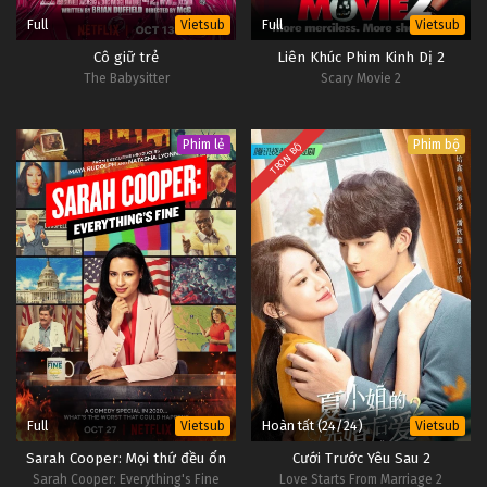
Full
Full
Vietsub
Vietsub
Cô giữ trẻ
Liên Khúc Phim Kinh Dị 2
The Babysitter
Scary Movie 2
Phim lẻ
Phim bộ
TRỌN BỘ
Full
Hoàn tất (24/24)
Vietsub
Vietsub
Sarah Cooper: Mọi thứ đều ổn
Cưới Trước Yêu Sau 2
Sarah Cooper: Everything's Fine
Love Starts From Marriage 2