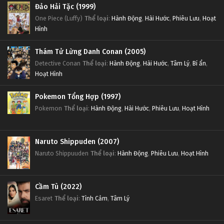
Đảo Hải Tặc (1999)
One Piece (Luffy)
Thể loại
:
Hành Động
,
Hài Hước
,
Phiêu Lưu
,
Hoạt
Hình
Thám Tử Lừng Danh Conan (2005)
Detective Conan
Thể loại
:
Hành Động
,
Hài Hước
,
Tâm Lý
,
Bí ẩn
,
Hoạt Hình
Pokemon Tổng Hợp (1997)
Pokemon
Thể loại
:
Hành Động
,
Hài Hước
,
Phiêu Lưu
,
Hoạt Hình
Naruto Shippuden (2007)
Naruto Shippuuden
Thể loại
:
Hành Động
,
Phiêu Lưu
,
Hoạt Hình
Cầm Tù (2022)
Esaret
Thể loại
:
Tình Cảm
,
Tâm Lý