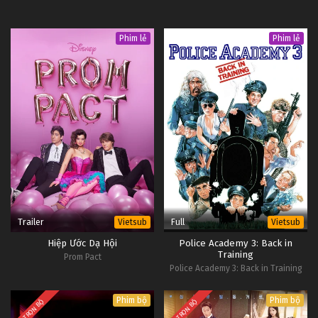
Phim lẻ
Phim lẻ
Trailer
Full
Vietsub
Vietsub
Hiệp Ước Dạ Hội
Police Academy 3: Back in
Training
Prom Pact
Police Academy 3: Back in Training
Phim bộ
Phim bộ
TRỌN BỘ
TRỌN BỘ