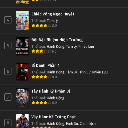
3.4
Chiếc Vòng Ngọc Huyết
4
Thể loại
:
Tâm Lý
8.0
Đội Đặc Nhiệm Hiện Trường
5
Thể loại
:
Hành Động
,
Tâm Lý
,
Phiêu Lưu
6.0
Bí Danh: Phần 1
6
Thể loại
:
Hành Động
,
Tâm Lý
,
Hình Sự
,
Phiêu Lưu
8.0
Tây Hành Kỷ (Phần 3)
7
Thể loại
:
Hành Động
8.0
Vây Hãm: Kẻ Trừng Phạt
8
Thể loại
:
Hành Động
,
Hình Sự
,
Chính kịch