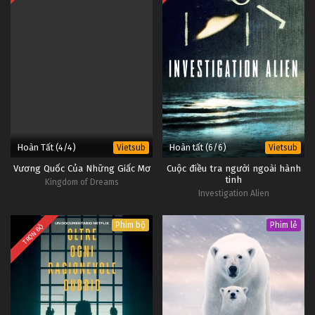
Hoàn Tất (4/4)
Hoàn tất (6/6)
Vietsub
Vietsub
Vương Quốc Của Những Giấc Mơ
Cuộc điều tra người ngoài hành
tinh
Kingdom of Dreams
Investigation Alien
Phim bộ
Phim lẻ
TRỌN BỘ