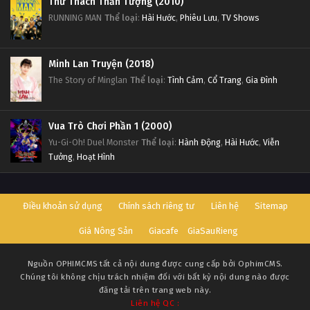
Thử Thách Thần Tượng (2010)
RUNNING MAN
Thể loại
:
Hài Hước
,
Phiêu Lưu
,
TV Shows
Minh Lan Truyện (2018)
The Story of Minglan
Thể loại
:
Tình Cảm
,
Cổ Trang
,
Gia Đình
Vua Trò Chơi Phần 1 (2000)
Yu-Gi-Oh! Duel Monster
Thể loại
:
Hành Động
,
Hài Hước
,
Viễn
Tưởng
,
Hoạt Hình
Điều khoản sử dụng
Chính sách riêng tư
Liên hệ
Sitemap
Giá Nông Sản
Giacafe
GiaSauRieng
Nguồn
OPHIMCMS
tất cả nội dung được cung cấp bởi OphimCMS.
Chúng tôi không chịu trách nhiệm đối với bất kỳ nội dung nào được
đăng tải trên trang web này.
Liên hệ QC :