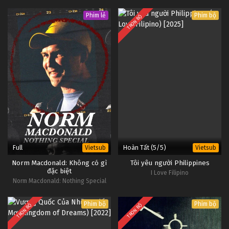
Phim lẻ
Phim bộ
TRỌN BỘ
Full
Hoàn Tất (5/5)
Vietsub
Vietsub
Norm Macdonald: Không có gì
Tôi yêu người Philippines
đặc biệt
I Love Filipino
Norm Macdonald: Nothing Special
Phim bộ
Phim bộ
TRỌN BỘ
TRỌN BỘ