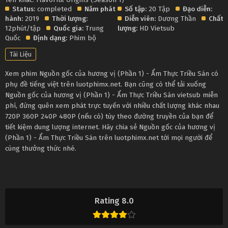
Status:
completed
Năm phát
Số tập:
20 Tập
Đạo diễn:
hành:
2019
Thời lượng:
Diễn viên:
Dương Thần
Chất
12phút/tập
Quốc gia:
Trung
lượng:
HD Vietsub
Quốc
Định dạng:
Phim bộ
Tài Liệu
Xem phim Nguồn gốc của hương vị (Phần 1) - Ẩm Thực Triều Sán có
phụ đề tiếng việt trên luotphimx.net. Bạn cũng có thể tải xuống
Nguồn gốc của hương vị (Phần 1) - Ẩm Thực Triều Sán vietsub miễn
phí, đừng quên xem phát trực tuyến với nhiều chất lượng khác nhau
720P 360P 240P 480P (nếu có) tùy theo đường truyền của bạn để
tiết kiệm dung lượng internet. Hãy chia sẻ Nguồn gốc của hương vị
(Phần 1) - Ẩm Thực Triều Sán trên luotphimx.net tới mọi người để
cùng thưởng thức nhé.
Rating 8.0