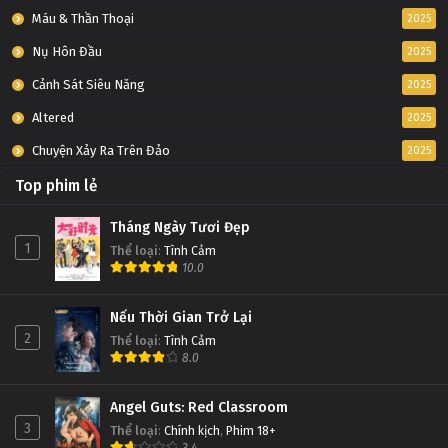
Máu & Thần Thoại
2025
Nụ Hôn Đầu
2025
Cảnh Sát Siêu Năng
2025
Altered
2025
Chuyện Xảy Ra Trên Đảo
2025
Top phim lẻ
Tháng Ngày Tươi Đẹp
1
Thể loại
:
Tình Cảm
10.0
Nếu Thời Gian Trở Lại
2
Thể loại
:
Tình Cảm
8.0
Angel Guts: Red Classroom
3
Thể loại
:
Chính kịch
,
Phim 18+