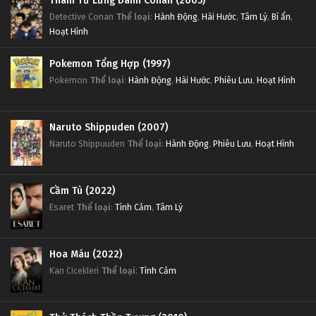
Thám Tử Lừng Danh Conan (2005)
Detective Conan
Thể loại
:
Hành Động
,
Hài Hước
,
Tâm Lý
,
Bí ẩn
,
Hoạt Hình
Pokemon Tổng Hợp (1997)
Pokemon
Thể loại
:
Hành Động
,
Hài Hước
,
Phiêu Lưu
,
Hoạt Hình
Naruto Shippuden (2007)
Naruto Shippuuden
Thể loại
:
Hành Động
,
Phiêu Lưu
,
Hoạt Hình
Cầm Tù (2022)
Esaret
Thể loại
:
Tình Cảm
,
Tâm Lý
Hoa Máu (2022)
Kan Cicekleri
Thể loại
:
Tình Cảm