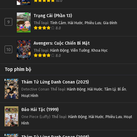
10.0
Trạng Cãi (Phần 13)
9
Thể loại
:
Tình Cảm
,
Hài Hước
,
Phiêu Lưu
,
Gia Đình
8.0
Avengers: Cuộc Chiến Bí Mật
10
Thể loại
:
Hành Động
,
Viễn Tưởng
,
Khoa Học
8.0
Top phim bộ
Thám Tử Lừng Danh Conan (2025)
Detective Conan
Thể loại
:
Hành Động
,
Hài Hước
,
Tâm Lý
,
Bí ẩn
,
Hoạt Hình
Đảo Hải Tặc (1999)
One Piece (Luffy)
Thể loại
:
Hành Động
,
Hài Hước
,
Phiêu Lưu
,
Hoạt
Hình