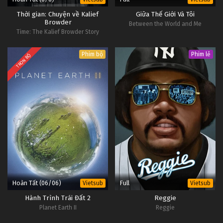
#1
Ẩm Thực Triều Sán Tập 7
Thời gian: Chuyện về Kalief
Giữa Thế Giới Và Tôi
Browder
Between the World and Me
6
Nguồn gốc của hương vị (Phần 1) -
Vietsub
Time: The Kalief Browder Story
#1
Ẩm Thực Triều Sán Tập 6
Phim bộ
Phim lẻ
TRỌN BỘ
Hoàn Tất (06/06)
Full
Vietsub
Vietsub
Hành Trình Trái Đất 2
Reggie
Planet Earth II
Reggie