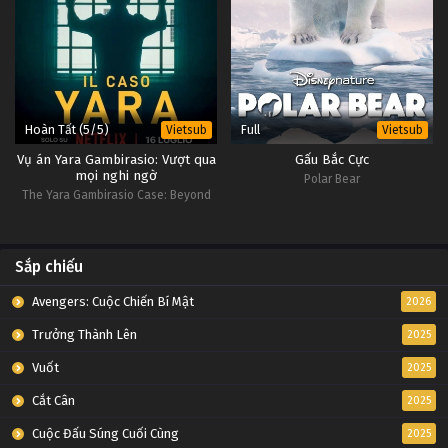
Hoàn Tất (5/5)
Full
Vietsub
Vietsub
Vụ án Yara Gambirasio: Vượt qua
Gấu Bắc Cực
mọi nghi ngờ
Polar Bear
The Yara Gambirasio Case: Beyond
Reasonable Doubt
Sắp chiếu
Avengers: Cuộc Chiến Bí Mật
2026
Trưởng Thành Lên
2025
Vuốt
2025
Cắt Cân
2025
Cuộc Đấu Súng Cuối Cùng
2025