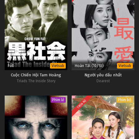
Full
Hoàn Tất (10/10)
Vietsub
Vietsub
Cuộc Chiến Hội Tam Hoàng
Người yêu dấu nhất
Triads The Inside Story
Dearest
Phim lẻ
Phim bộ
TRỌN BỘ