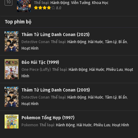
10
Thể loại
:
Hành Động
,
Viễn Tưởng
,
Khoa Học
8.0
Top phim bộ
Thám Tử Lừng Danh Conan (2025)
Detective Conan
Thể loại
:
Hành Động
,
Hài Hước
,
Tâm Lý
,
Bí ẩn
,
Hoạt Hình
Đảo Hải Tặc (1999)
One Piece (Luffy)
Thể loại
:
Hành Động
,
Hài Hước
,
Phiêu Lưu
,
Hoạt
Hình
Thám Tử Lừng Danh Conan (2005)
Detective Conan
Thể loại
:
Hành Động
,
Hài Hước
,
Tâm Lý
,
Bí ẩn
,
Hoạt Hình
Pokemon Tổng Hợp (1997)
Pokemon
Thể loại
:
Hành Động
,
Hài Hước
,
Phiêu Lưu
,
Hoạt Hình