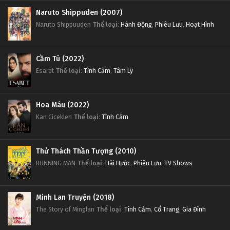
Naruto Shippuden (2007)
Naruto Shippuuden
Thể loại
:
Hành Động
,
Phiêu Lưu
,
Hoạt Hình
Cầm Tù (2022)
Esaret
Thể loại
:
Tình Cảm
,
Tâm Lý
Hoa Máu (2022)
Kan Cicekleri
Thể loại
:
Tình Cảm
Thử Thách Thần Tượng (2010)
RUNNING MAN
Thể loại
:
Hài Hước
,
Phiêu Lưu
,
TV Shows
Minh Lan Truyện (2018)
The Story of Minglan
Thể loại
:
Tình Cảm
,
Cổ Trang
,
Gia Đình