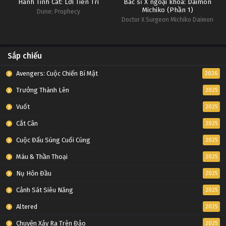
Hành Tinh Cát: Lời Tiên Tri
Bác sĩ X ngoại khoa: Daimon
Michiko (Phần 1)
Dune: Prophecy
Doctor X Surgeon Michiko Daimon
(Season 1)
Sắp chiếu
Avengers: Cuộc Chiến Bí Mật
2026
Trưởng Thành Lên
2025
Vuốt
2025
Cắt Cân
2025
Cuộc Đấu Súng Cuối Cùng
2025
Máu & Thần Thoại
2025
Nụ Hôn Đầu
2025
Cảnh Sát Siêu Năng
2025
Altered
2025
Chuyện Xảy Ra Trên Đảo
2025