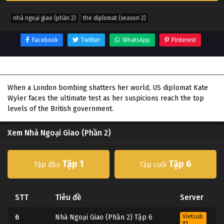
nhà ngoại giao (phần 2)
the diplomat (season 2)
Facebook
Twitter
WhatsApp
Pinterest
Thông tin phim Nhà Ngoại Giao (Phần 2)
When a London bombing shatters her world, US diplomat Kate
Wyler faces the ultimate test as her suspicions reach the top
levels of the British government.
Xem Nhà Ngoại Giao (Phần 2)
Tập 1
Tập 6
Tập đầu
Tập cuối
STT
Tiêu đề
Server
6
Nhà Ngoại Giao (Phần 2) Tập 6
Vietsub
#1