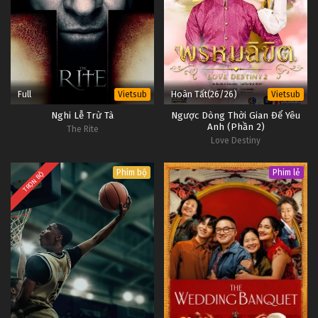
Full
Hoàn Tất(26/26)
Vietsub
Vietsub
Nghi Lễ Trừ Tà
Ngược Dòng Thời Gian Để Yêu
Anh (Phần 2)
The Rite
Love Destiny
Phim bộ
Phim lẻ
TRỌN BỘ