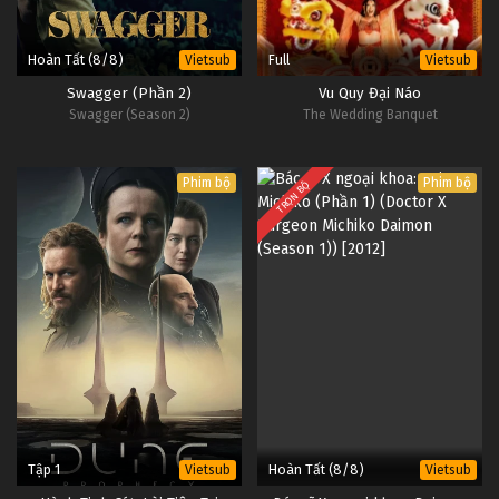
Hoàn Tất (8/8)
Full
Vietsub
Vietsub
Swagger (Phần 2)
Vu Quy Đại Náo
Swagger (Season 2)
The Wedding Banquet
Phim bộ
Phim bộ
TRỌN BỘ
Tập 1
Hoàn Tất (8/8)
Vietsub
Vietsub