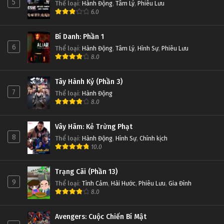
5
Thể loại
:
Hành Động
,
Tâm Lý
,
Phiêu Lưu
6.0
Bí Danh: Phần 1
6
Thể loại
:
Hành Động
,
Tâm Lý
,
Hình Sự
,
Phiêu Lưu
8.0
Tây Hành Kỷ (Phần 3)
7
Thể loại
:
Hành Động
8.0
Vây Hãm: Kẻ Trừng Phạt
8
Thể loại
:
Hành Động
,
Hình Sự
,
Chính kịch
10.0
Trạng Cãi (Phần 13)
9
Thể loại
:
Tình Cảm
,
Hài Hước
,
Phiêu Lưu
,
Gia Đình
8.0
Avengers: Cuộc Chiến Bí Mật