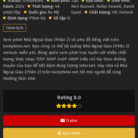
Status:
completed
Năm phát
Tập
Đạo diễn:
Diễn viên:
hành:
2024
Thời lượng:
46
Keri Russell
,
Rufus Sewell
,
David
phút/tập
Quốc gia:
Âu Mỹ
Gyasi
Chất lượng:
HD Vietsub
Định dạng:
Phim bộ
Số tập:
6
Chính kịch
Xem phim Nhà Ngoại Giao (Phần 2) có phụ đề tiếng việt trên
luotphimx.net. Bạn cũng có thể tải xuống Nhà Ngoại Giao (Phần 2)
vietsub miễn phí, đừng quên xem phát trực tuyến với nhiều chất
lượng khác nhau 720P 360P 240P 480P (nếu có) tùy theo đường
truyền của bạn để tiết kiệm dung lượng internet. Hãy chia sẻ Nhà
Ngoại Giao (Phần 2) trên luotphimx.net tới mọi người để cùng
thưởng thức nhé.
Rating 8.0
Trailer
Xem Phim