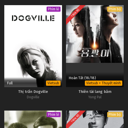
Phim lẻ
Phim bộ
TRỌN BỘ
Hoàn Tất (18/18)
Full
Vietsub
Vietsub + Thuyết minh
Thị trấn Dogville
Thiên tài lang băm
Dogville
Yong Pal
Phim lẻ
Phim bộ
TRỌN BỘ