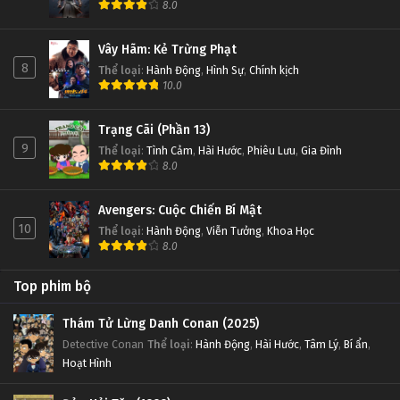
8.0
Vây Hãm: Kẻ Trừng Phạt
8
Thể loại
:
Hành Động
,
Hình Sự
,
Chính kịch
10.0
Trạng Cãi (Phần 13)
9
Thể loại
:
Tình Cảm
,
Hài Hước
,
Phiêu Lưu
,
Gia Đình
8.0
Avengers: Cuộc Chiến Bí Mật
10
Thể loại
:
Hành Động
,
Viễn Tưởng
,
Khoa Học
8.0
Top phim bộ
Thám Tử Lừng Danh Conan (2025)
Detective Conan
Thể loại
:
Hành Động
,
Hài Hước
,
Tâm Lý
,
Bí ẩn
,
Hoạt Hình