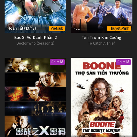
Hoàn Tất (13/13)
Full
Vietsub
Thuyết Minh
Bác Sĩ Vô Danh Phần 2
Tên Trộm Kim Cương
Doctor Who (Season 2)
To Catch A Thief
Phim lẻ
Phim lẻ