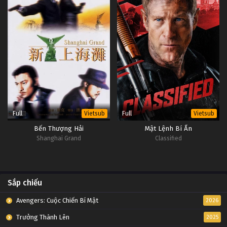
Full
Full
Vietsub
Vietsub
Bến Thượng Hải
Mật Lệnh Bí Ẩn
Shanghai Grand
Classified
Sắp chiếu
Avengers: Cuộc Chiến Bí Mật
2026
Trưởng Thành Lên
2025