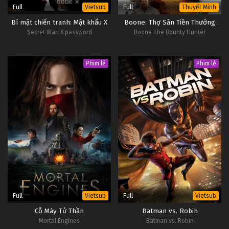
Full
Full
Vietsub
Thuyết Minh
Bí mật chiến tranh: Mật khẩu X
Boone: Thợ Săn Tiền Thưởng
Secret War: X password
Boone The Bounty Hunter
Phim lẻ
Phim lẻ
Full
Full
Vietsub
Vietsub
Cỗ Máy Tử Thần
Batman vs. Robin
Mortal Engines
Batman vs. Robin