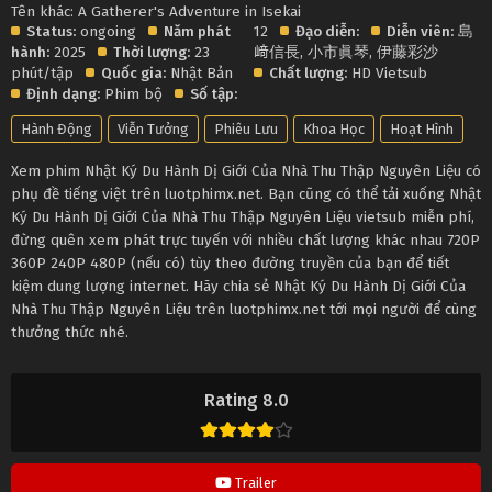
Tên khác: A Gatherer's Adventure in Isekai
Status:
ongoing
Năm phát
12
Đạo diễn:
Diễn viên:
島
hành:
2025
Thời lượng:
23
﨑信長
,
小市眞琴
,
伊藤彩沙
phút/tập
Quốc gia:
Nhật Bản
Chất lượng:
HD Vietsub
Định dạng:
Phim bộ
Số tập:
Hành Động
Viễn Tưởng
Phiêu Lưu
Khoa Học
Hoạt Hình
Xem phim Nhật Ký Du Hành Dị Giới Của Nhà Thu Thập Nguyên Liệu có
phụ đề tiếng việt trên luotphimx.net. Bạn cũng có thể tải xuống Nhật
Ký Du Hành Dị Giới Của Nhà Thu Thập Nguyên Liệu vietsub miễn phí,
đừng quên xem phát trực tuyến với nhiều chất lượng khác nhau 720P
360P 240P 480P (nếu có) tùy theo đường truyền của bạn để tiết
kiệm dung lượng internet. Hãy chia sẻ Nhật Ký Du Hành Dị Giới Của
Nhà Thu Thập Nguyên Liệu trên luotphimx.net tới mọi người để cùng
thưởng thức nhé.
Rating 8.0
Trailer