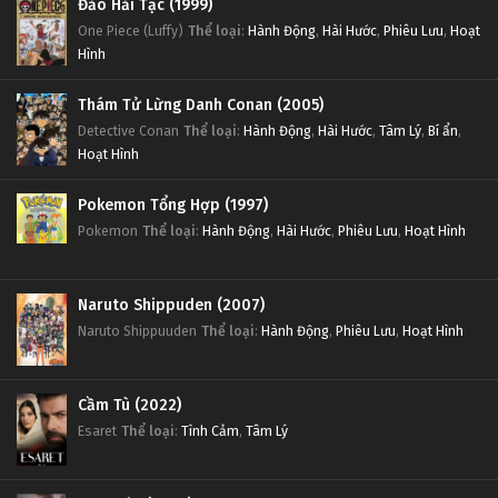
Đảo Hải Tặc (1999)
One Piece (Luffy)
Thể loại
:
Hành Động
,
Hài Hước
,
Phiêu Lưu
,
Hoạt
Hình
Thám Tử Lừng Danh Conan (2005)
Detective Conan
Thể loại
:
Hành Động
,
Hài Hước
,
Tâm Lý
,
Bí ẩn
,
Hoạt Hình
Pokemon Tổng Hợp (1997)
Pokemon
Thể loại
:
Hành Động
,
Hài Hước
,
Phiêu Lưu
,
Hoạt Hình
Naruto Shippuden (2007)
Naruto Shippuuden
Thể loại
:
Hành Động
,
Phiêu Lưu
,
Hoạt Hình
Cầm Tù (2022)
Esaret
Thể loại
:
Tình Cảm
,
Tâm Lý