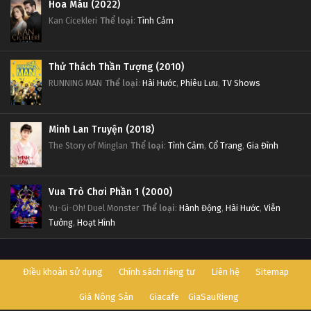
Hoa Máu (2022)
Kan Cicekleri
Thể loại
:
Tình Cảm
Thử Thách Thần Tượng (2010)
RUNNING MAN
Thể loại
:
Hài Hước
,
Phiêu Lưu
,
TV Shows
Minh Lan Truyện (2018)
The Story of Minglan
Thể loại
:
Tình Cảm
,
Cổ Trang
,
Gia Đình
Vua Trò Chơi Phần 1 (2000)
Yu-Gi-Oh! Duel Monster
Thể loại
:
Hành Động
,
Hài Hước
,
Viễn
Tưởng
,
Hoạt Hình
Điều khoản sử dụng
Chính sách riêng tư
Liên hệ
Sitemap
Giá Nông Sản
Giacafe
GiaSauRieng