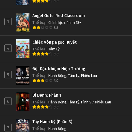
8.0
Angel Guts: Red Classroom
3
Thể loại
:
Chính kịch
,
Phim 18+
3.8
Chiếc Vòng Ngọc Huyết
4
Thể loại
:
Tâm Lý
8.0
Đội Đặc Nhiệm Hiện Trường
5
Thể loại
:
Hành Động
,
Tâm Lý
,
Phiêu Lưu
6.0
Bí Danh: Phần 1
6
Thể loại
:
Hành Động
,
Tâm Lý
,
Hình Sự
,
Phiêu Lưu
8.0
Tây Hành Kỷ (Phần 3)
7
Thể loại
:
Hành Động