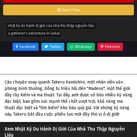
Xem Phim
nhật ký du hành dị giới của nhà thu thập nguyên liệu
a gatherer's adventure in isekai
Facebook
Twitter
WhatsApp
Pinterest
Thông tin phim Nhật Ký Du Hành Dị Giới Của Nhà Thu Thập
Nguyên Liệu
Câu chuyện xoay quanh Takeru Kamishiro, một nhân viên văn
phòng bình thường, bỗng bị triệu hồi đến "Madeus", một thế giới
đầy rầy kiếm và ma thuật. Tại đây, anh được sở hữu nhiều kỹ năng
đặc biệt, bao gồm sức mạnh thể chất vượt trội, khả năng ma
thuật đặc biệt và "tìm kiếm" kho báu quý giá. Với những kỹ năng
này, Takeru bắt đầu cuộc phiêu lưu mới đầy thú vị ở dị giới!
Xem Nhật Ký Du Hành Dị Giới Của Nhà Thu Thập Nguyên
Liệu