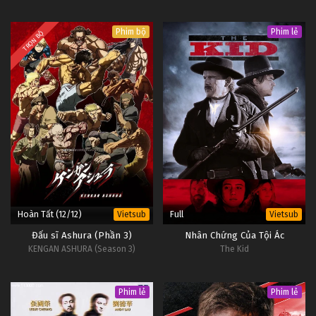
Phim bộ
Phim lẻ
TRỌN BỘ
Hoàn Tất (12/12)
Full
Vietsub
Vietsub
Đấu sĩ Ashura (Phần 3)
Nhân Chứng Của Tội Ác
KENGAN ASHURA (Season 3)
The Kid
Phim lẻ
Phim lẻ