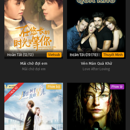
Hoàn Tất (12/12)
Hoàn Tất (70/70)
Vietsub
Thuyết Minh
Mãi chờ đợi em
Vén Màn Quá Khứ
Mãi chờ đợi em
Love After Loving
Phim bộ
Phim lẻ
TRỌN BỘ