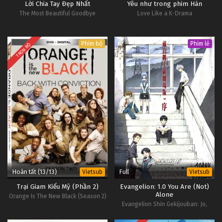
Lời Chia Tay Đẹp Nhất
Yêu như trong phim Hàn
The Most Beautiful Goodbye
Love Like a K-Drama
Phim bộ
Phim lẻ
TRỌN BỘ
Hoàn tất (13/13)
Full
Vietsub
Vietsub
Trại Giam Kiểu Mỹ (Phần 2)
Evangelion: 1.0 You Are (Not)
Alone
Orange Is The New Black (Season 2)
Evangelion Shin Gekijouban: Jo,
Rebuild of Evangelion: 1.0 You Are
(Not) Alone, Evangelion: 1.01 You Are