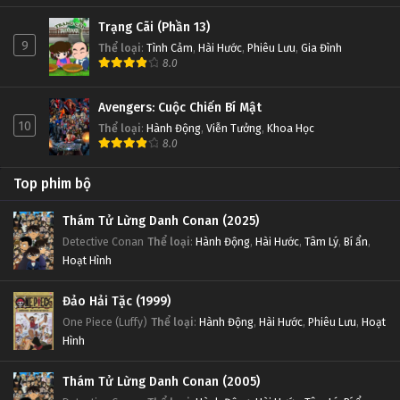
Trạng Cãi (Phần 13)
9
Thể loại
:
Tình Cảm
,
Hài Hước
,
Phiêu Lưu
,
Gia Đình
8.0
Avengers: Cuộc Chiến Bí Mật
10
Thể loại
:
Hành Động
,
Viễn Tưởng
,
Khoa Học
8.0
Top phim bộ
Thám Tử Lừng Danh Conan (2025)
Detective Conan
Thể loại
:
Hành Động
,
Hài Hước
,
Tâm Lý
,
Bí ẩn
,
Hoạt Hình
Đảo Hải Tặc (1999)
One Piece (Luffy)
Thể loại
:
Hành Động
,
Hài Hước
,
Phiêu Lưu
,
Hoạt
Hình
Thám Tử Lừng Danh Conan (2005)