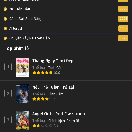
Nụ Hôn Đầu
2025
Cảnh Sát Siêu Năng
2025
Altered
2025
Chuyện Xảy Ra Trên Đảo
2025
Top phim lẻ
Tháng Ngày Tươi Đẹp
1
Thể loại
:
Tình Cảm
10.0
Nếu Thời Gian Trở Lại
2
Thể loại
:
Tình Cảm
8.0
Angel Guts: Red Classroom
3
Thể loại
:
Chính kịch
,
Phim 18+
3.4