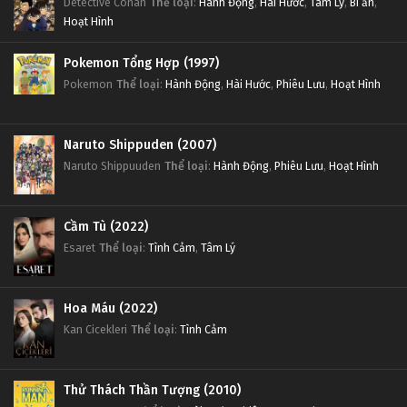
Detective Conan
Thể loại
:
Hành Động
,
Hài Hước
,
Tâm Lý
,
Bí ẩn
,
Hoạt Hình
Pokemon Tổng Hợp (1997)
Pokemon
Thể loại
:
Hành Động
,
Hài Hước
,
Phiêu Lưu
,
Hoạt Hình
Naruto Shippuden (2007)
Naruto Shippuuden
Thể loại
:
Hành Động
,
Phiêu Lưu
,
Hoạt Hình
Cầm Tù (2022)
Esaret
Thể loại
:
Tình Cảm
,
Tâm Lý
Hoa Máu (2022)
Kan Cicekleri
Thể loại
:
Tình Cảm
Thử Thách Thần Tượng (2010)