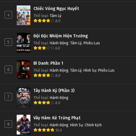
Chiếc Vòng Ngọc Huyết
4
Thể loại
:
Tâm Lý
8.0
Đội Đặc Nhiệm Hiện Trường
5
Thể loại
:
Hành Động
,
Tâm Lý
,
Phiêu Lưu
6.0
Bí Danh: Phần 1
6
Thể loại
:
Hành Động
,
Tâm Lý
,
Hình Sự
,
Phiêu Lưu
8.0
Tây Hành Kỷ (Phần 3)
7
Thể loại
:
Hành Động
8.0
Vây Hãm: Kẻ Trừng Phạt
8
Thể loại
:
Hành Động
,
Hình Sự
,
Chính kịch
10.0