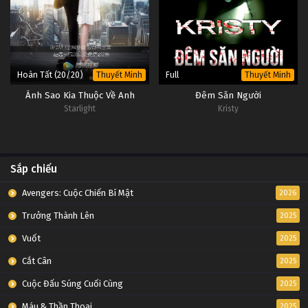
Hoàn Tất (20/20)
Full
Thuyết Minh
Thuyết Minh
Ánh Sao Kia Thuộc Về Anh
Đêm Săn Người
Starlight
Kristy
Sắp chiếu
Avengers: Cuộc Chiến Bí Mật
2026
Trưởng Thành Lên
2025
Vuốt
2025
Cắt Cân
2025
Cuộc Đấu Súng Cuối Cùng
2025
Máu & Thần Thoại
2025