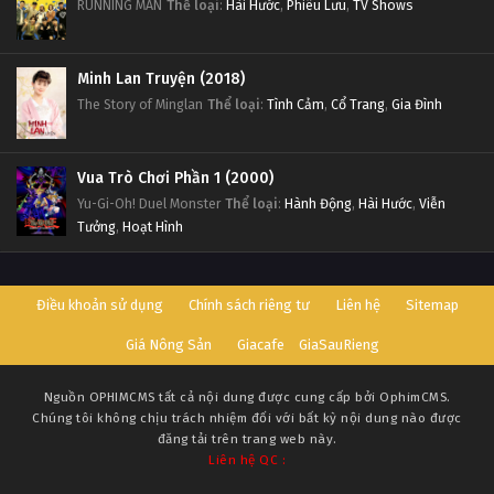
RUNNING MAN
Thể loại
:
Hài Hước
,
Phiêu Lưu
,
TV Shows
Minh Lan Truyện (2018)
The Story of Minglan
Thể loại
:
Tình Cảm
,
Cổ Trang
,
Gia Đình
Vua Trò Chơi Phần 1 (2000)
Yu-Gi-Oh! Duel Monster
Thể loại
:
Hành Động
,
Hài Hước
,
Viễn
Tưởng
,
Hoạt Hình
Điều khoản sử dụng
Chính sách riêng tư
Liên hệ
Sitemap
Giá Nông Sản
Giacafe
GiaSauRieng
Nguồn
OPHIMCMS
tất cả nội dung được cung cấp bởi OphimCMS.
Chúng tôi không chịu trách nhiệm đối với bất kỳ nội dung nào được
đăng tải trên trang web này.
Liên hệ QC :