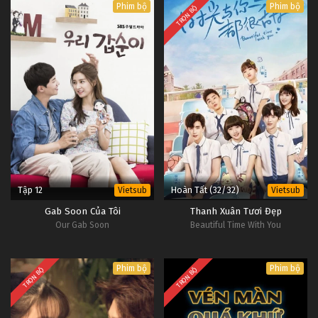
Phim bộ
Phim bộ
TRỌN BỘ
(Not) Alone, Evangelion: 1.11 You Are
(Not) Alone
Tập 12
Hoàn Tất (32/32)
Vietsub
Vietsub
Gab Soon Của Tôi
Thanh Xuân Tươi Đẹp
Our Gab Soon
Beautiful Time With You
Phim bộ
Phim bộ
TRỌN BỘ
TRỌN BỘ