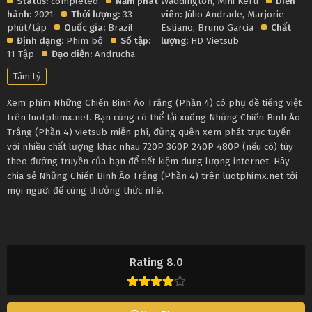
Status:
completed
Năm phát
Waddington
,
Mini Kerti
Diễn
hành:
2021
Thời lượng:
33
viên:
Júlio Andrade
,
Marjorie
phút/tập
Quốc gia:
Brazil
Estiano
,
Bruno Garcia
Chất
Định dạng:
Phim bộ
Số tập:
lượng:
HD Vietsub
11 Tập
Đạo diễn:
Andrucha
Tâm Lý
Xem phim Những Chiến Binh Áo Trắng (Phần 4) có phụ đề tiếng việt
trên luotphimx.net. Bạn cũng có thể tải xuống Những Chiến Binh Áo
Trắng (Phần 4) vietsub miễn phí, đừng quên xem phát trực tuyến
với nhiều chất lượng khác nhau 720P 360P 240P 480P (nếu có) tùy
theo đường truyền của bạn để tiết kiệm dung lượng internet. Hãy
chia sẻ Những Chiến Binh Áo Trắng (Phần 4) trên luotphimx.net tới
mọi người để cùng thưởng thức nhé.
Rating 8.0