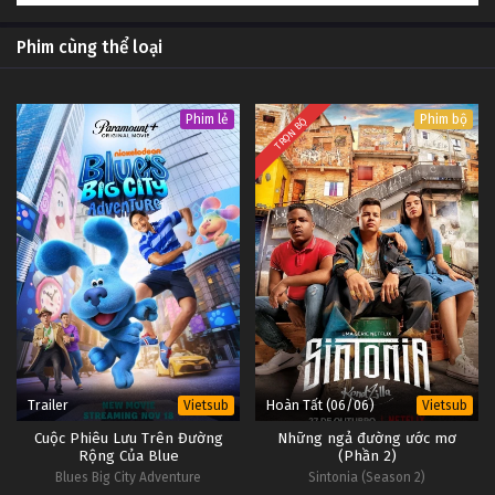
4
Nicky Jam: Người chiến thắng Tập 4
Vietsub
#1
Phim cùng thể loại
3
Nicky Jam: Người chiến thắng Tập 3
Vietsub
#1
Phim lẻ
Phim bộ
TRỌN BỘ
2
Nicky Jam: Người chiến thắng Tập 2
Vietsub
#1
1
Nicky Jam: Người chiến thắng Tập 1
Vietsub
#1
Trailer
Hoàn Tất (06/06)
Vietsub
Vietsub
Cuộc Phiêu Lưu Trên Đường
Những ngả đường ước mơ
Rộng Của Blue
(Phần 2)
Blues Big City Adventure
Sintonia (Season 2)