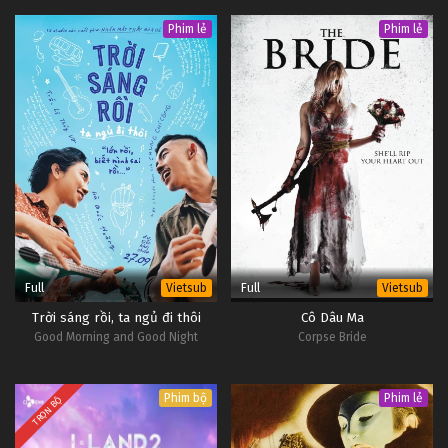
Phim lẻ
Phim lẻ
Full
Full
Vietsub
Vietsub
Trời sáng rồi, ta ngủ đi thôi
Cô Dâu Ma
Good Morning and Good Night
Corpse Bride
Phim bộ
Phim lẻ
TRỌN BỘ