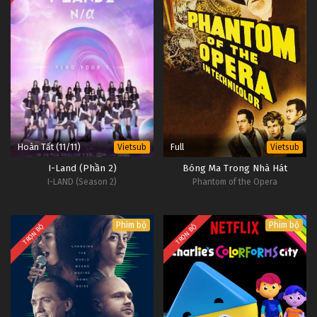
Hoàn Tất (11/11)
Full
Vietsub
Vietsub
I-Land (Phần 2)
Bóng Ma Trong Nhà Hát
I-LAND (Season 2)
Phantom of the Opera
Phim bộ
Phim bộ
TRỌN BỘ
TRỌN BỘ