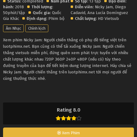
Status:
completed
Năm phát
Số tập:
13 tập
Đạo diễn:
hành:
2018
Thời lượng:
Diễn viên:
Nicky Jam
,
Diego
50phút/tập
Quốc gia:
Quốc
Cadavid
,
Ana Lucía Domínguez
Gia Khác
Định dạng:
Phim bộ
Chất lượng:
HD Vietsub
Âm Nhạc
Chính kịch
Xem phim Nicky Jam: Người chiến thắng có phụ đề tiếng việt trên
luotphimx.net. Bạn cũng có thể tải xuống Nicky Jam: Người chiến
thắng vietsub miễn phí, đừng quên xem phát trực tuyến với nhiều
chất lượng khác nhau 720P 360P 240P 480P (nếu có) tùy theo
đường truyền của bạn để tiết kiệm dung lượng internet. Hãy chia sẻ
Nicky Jam: Người chiến thắng trên luotphimx.net tới mọi người để
cùng thưởng thức nhé.
Rating 8.0
Xem Phim