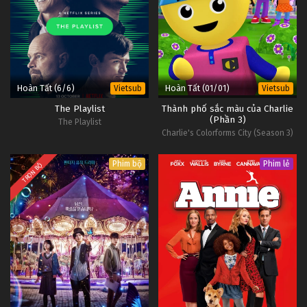
Hoàn Tất (6/6)
Hoàn Tất (01/01)
Vietsub
Vietsub
The Playlist
Thành phố sắc màu của Charlie
(Phần 3)
The Playlist
Charlie's Colorforms City (Season 3)
Phim bộ
Phim lẻ
TRỌN BỘ