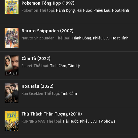
Pokemon Tổng Hợp (1997)
Pokemon
Thể loại
:
Hành Động
,
Hài Hước
,
Phiêu Lưu
,
Hoạt Hình
Naruto Shippuden (2007)
Naruto Shippuuden
Thể loại
:
Hành Động
,
Phiêu Lưu
,
Hoạt Hình
Cầm Tù (2022)
Esaret
Thể loại
:
Tình Cảm
,
Tâm Lý
Hoa Máu (2022)
Kan Cicekleri
Thể loại
:
Tình Cảm
Thử Thách Thần Tượng (2010)
RUNNING MAN
Thể loại
:
Hài Hước
,
Phiêu Lưu
,
TV Shows