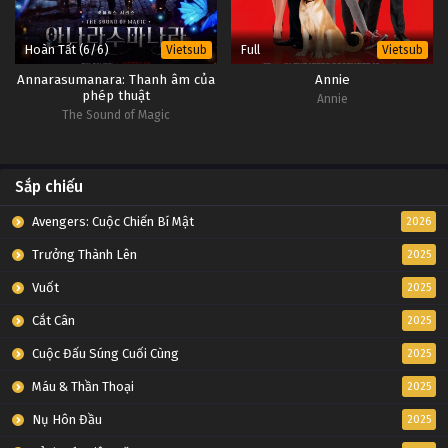
Hoàn Tất (6/6)
Full
Vietsub
Vietsub
Annarasumanara: Thanh âm của
Annie
phép thuật
Annie
The Sound of Magic
Sắp chiếu
Avengers: Cuộc Chiến Bí Mật
2026
Trưởng Thành Lên
2025
Vuốt
2025
Cắt Cân
2025
Cuộc Đấu Súng Cuối Cùng
2025
Máu & Thần Thoại
2025
Nụ Hôn Đầu
2025