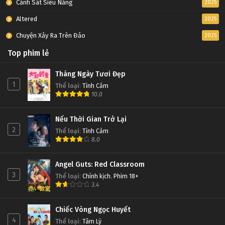
Cảnh Sát Siêu Năng
2025
Altered
2025
Chuyện Xảy Ra Trên Đảo
2025
Top phim lẻ
Tháng Ngày Tươi Đẹp
1
Thể loại
:
Tình Cảm
10.0
Nếu Thời Gian Trở Lại
2
Thể loại
:
Tình Cảm
8.0
Angel Guts: Red Classroom
3
Thể loại
:
Chính kịch
,
Phim 18+
3.4
Chiếc Vòng Ngọc Huyết
4
Thể loại
:
Tâm Lý