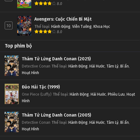
8.0
Avengers: Cuộc Chiến Bí Mật
10
Thể loại
:
Hành Động
,
Viễn Tưởng
,
Khoa Học
8.0
Top phim bộ
Thám Tử Lừng Danh Conan (2025)
Detective Conan
Thể loại
:
Hành Động
,
Hài Hước
,
Tâm Lý
,
Bí ẩn
,
Hoạt Hình
Đảo Hải Tặc (1999)
One Piece (Luffy)
Thể loại
:
Hành Động
,
Hài Hước
,
Phiêu Lưu
,
Hoạt
Hình
Thám Tử Lừng Danh Conan (2005)
Detective Conan
Thể loại
:
Hành Động
,
Hài Hước
,
Tâm Lý
,
Bí ẩn
,
Hoạt Hình