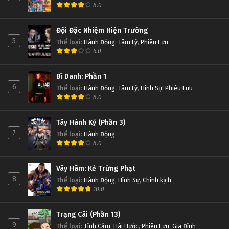
8.0
Đội Đặc Nhiệm Hiện Trường
5
Thể loại
:
Hành Động
,
Tâm Lý
,
Phiêu Lưu
6.0
Bí Danh: Phần 1
6
Thể loại
:
Hành Động
,
Tâm Lý
,
Hình Sự
,
Phiêu Lưu
8.0
Tây Hành Kỷ (Phần 3)
7
Thể loại
:
Hành Động
8.0
Vây Hãm: Kẻ Trừng Phạt
8
Thể loại
:
Hành Động
,
Hình Sự
,
Chính kịch
10.0
Trạng Cãi (Phần 13)
9
Thể loại
:
Tình Cảm
,
Hài Hước
,
Phiêu Lưu
,
Gia Đình