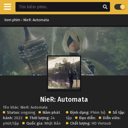
Xem phim
›
NieR: Automata
NieR: Automata
Tên khác: NieR: Automata
Status:
ongoing
Năm phát
Định dạng:
Phim bộ
Số tập:
hành:
2023
Thời lượng:
24
tập
Đạo diễn:
Diễn viên:
phút/tập
Quốc gia:
Nhật Bản
Chất lượng:
HD Vietsub