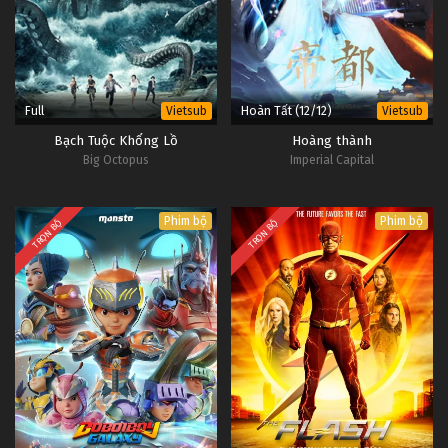
Full
Hoàn Tất (12/12)
Vietsub
Vietsub
Bạch Tuộc Khổng Lồ
Hoàng thành
Big Octopus
Imperial Capital
Phim bộ
Phim bộ
TRỌN BỘ
TRỌN BỘ