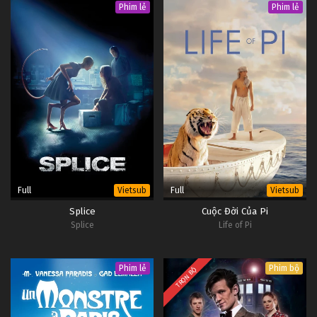
Phim lẻ
Phim lẻ
3
NieR: Automata Tập 3
Vietsub
#1
2
NieR: Automata Tập 2
Vietsub
#1
1
NieR: Automata Tập 1
Vietsub
#1
Full
Full
Vietsub
Vietsub
Splice
Cuộc Đời Của Pi
Splice
Life of Pi
Phim lẻ
Phim bộ
TRỌN BỘ