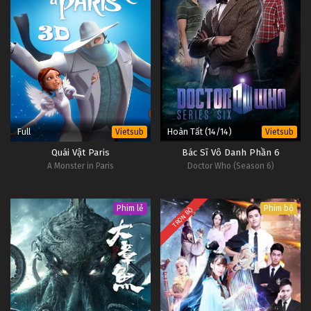
Full
Hoàn Tất (14/14)
Vietsub
Vietsub
Quái Vật Paris
Bác Sĩ Vô Danh Phần 6
A Monster in Paris
Doctor Who (Season 6)
Phim lẻ
Phim bộ
TRỌN BỘ