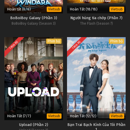
Hoàn tất (6/6)
Hoàn Tất (18/18)
Vietsub
Vietsub
BoBoiBoy Galaxy (Phần 3)
Người hùng tia chớp (Phần 7)
BoBoiBoy Galaxy (Season 3)
The Flash (Season 7)
Phim bộ
Phim bộ
TRỌN BỘ
TRỌN BỘ
Hoàn Tất (7/7)
Hoàn Tất (12/12)
Vietsub
Vietsub
Upload (Phần 2)
Bạn Trai Bạch Kình Của Tôi Phần
1