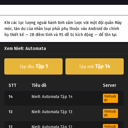
Thông tin phim NieR: Automata
Khi các lực lượng ngoài hành tinh xâm lược với một đội quân Máy
móc, tàn dư của nhân loại phải phụ thuộc vào Android do chính
họ thiết kế — 2B điềm tĩnh và 9S dễ bị kích động — để tồn tại.
Xem NieR: Automata
Tập 1
Tập 14
Tập đầu
Tập mới
STT
Tiêu đề
Server
14
NieR: Automata Tập 14
Vietsub
#1
13
NieR: Automata Tập 13
Vietsub
#1
12
NieR: Automata Tập 12
Vietsub