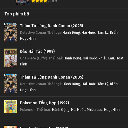
8.0
Top phim bộ
Thám Tử Lừng Danh Conan (2025)
Detective Conan
Thể loại
:
Hành Động
,
Hài Hước
,
Tâm Lý
,
Bí ẩn
,
Hoạt Hình
Đảo Hải Tặc (1999)
One Piece (Luffy)
Thể loại
:
Hành Động
,
Hài Hước
,
Phiêu Lưu
,
Hoạt
Hình
Thám Tử Lừng Danh Conan (2005)
Detective Conan
Thể loại
:
Hành Động
,
Hài Hước
,
Tâm Lý
,
Bí ẩn
,
Hoạt Hình
Pokemon Tổng Hợp (1997)
Pokemon
Thể loại
:
Hành Động
,
Hài Hước
,
Phiêu Lưu
,
Hoạt Hình