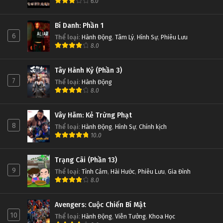
6.0
Bí Danh: Phần 1
6
Thể loại
:
Hành Động
,
Tâm Lý
,
Hình Sự
,
Phiêu Lưu
8.0
Tây Hành Kỷ (Phần 3)
7
Thể loại
:
Hành Động
8.0
Vây Hãm: Kẻ Trừng Phạt
8
Thể loại
:
Hành Động
,
Hình Sự
,
Chính kịch
10.0
Trạng Cãi (Phần 13)
9
Thể loại
:
Tình Cảm
,
Hài Hước
,
Phiêu Lưu
,
Gia Đình
8.0
Avengers: Cuộc Chiến Bí Mật
10
Thể loại
:
Hành Động
,
Viễn Tưởng
,
Khoa Học