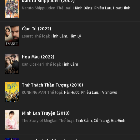
Naruto Shippuden (2007)
Naruto Shippuuden
Thể loại
:
Hành Động
,
Phiêu Lưu
,
Hoạt Hình
Cầm Tù (2022)
Esaret
Thể loại
:
Tình Cảm
,
Tâm Lý
Hoa Máu (2022)
Kan Cicekleri
Thể loại
:
Tình Cảm
Thử Thách Thần Tượng (2010)
RUNNING MAN
Thể loại
:
Hài Hước
,
Phiêu Lưu
,
TV Shows
Minh Lan Truyện (2018)
The Story of Minglan
Thể loại
:
Tình Cảm
,
Cổ Trang
,
Gia Đình