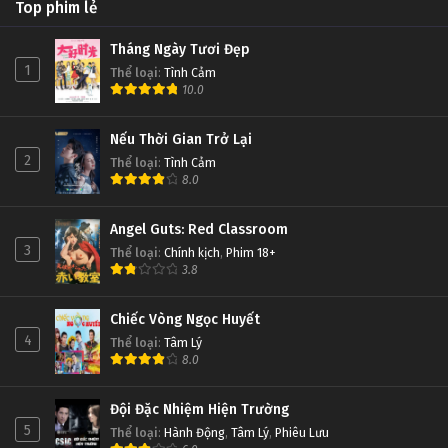
Top phim lẻ
Tháng Ngày Tươi Đẹp
1
Thể loại
:
Tình Cảm
10.0
Nếu Thời Gian Trở Lại
2
Thể loại
:
Tình Cảm
8.0
Angel Guts: Red Classroom
3
Thể loại
:
Chính kịch
,
Phim 18+
3.8
Chiếc Vòng Ngọc Huyết
4
Thể loại
:
Tâm Lý
8.0
Đội Đặc Nhiệm Hiện Trường
5
Thể loại
:
Hành Động
,
Tâm Lý
,
Phiêu Lưu