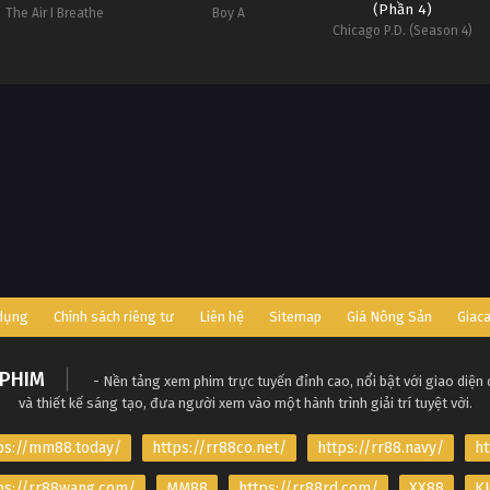
(Phần 4)
The Air I Breathe
Boy A
Chicago P.D. (Season 4)
 dụng
Chính sách riêng tư
Liên hệ
Sitemap
Giá Nông Sản
Giac
PHIM
- Nền tảng xem phim trực tuyến đỉnh cao, nổi bật với giao diện
và thiết kế sáng tạo, đưa người xem vào một hành trình giải trí tuyệt vời.
ps://mm88.today/
https://rr88co.net/
https://rr88.navy/
ht
ps://rr88wang.com/
MM88
https://rr88rd.com/
XX88
KJ