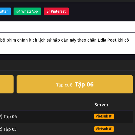
itter
WhatsApp
Pinterest
Ý, bộ phim chính kịch lịch sử hấp dẫn này theo chân Lidia Poët khi cô
Tập 06
Tập cuối
Server
2) Tập 06
Vietsub #1
2) Tập 05
Vietsub #1