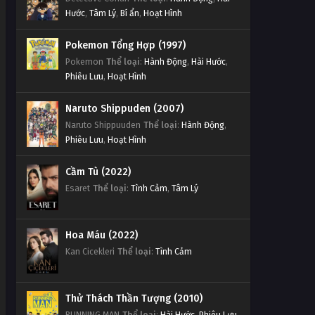
Hước
,
Tâm Lý
,
Bí ẩn
,
Hoạt Hình
Pokemon Tổng Hợp (1997)
Pokemon
Thể loại
:
Hành Động
,
Hài Hước
,
Phiêu Lưu
,
Hoạt Hình
Naruto Shippuden (2007)
Naruto Shippuuden
Thể loại
:
Hành Động
,
Phiêu Lưu
,
Hoạt Hình
Cầm Tù (2022)
Esaret
Thể loại
:
Tình Cảm
,
Tâm Lý
Hoa Máu (2022)
Kan Cicekleri
Thể loại
:
Tình Cảm
Thử Thách Thần Tượng (2010)
RUNNING MAN
Thể loại
:
Hài Hước
,
Phiêu Lưu
,