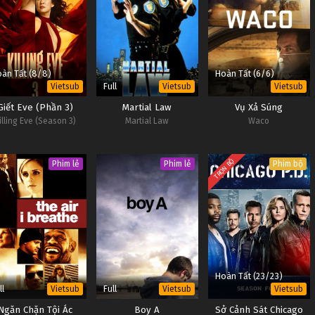
àn Tất (8/8)
Hoàn Tất (6/6)
Full
Vietsub
Vietsub
Vietsub
Giết Eve (Phần 3)
Martial Law
Vụ Xả Súng
illing Eve (Season 3)
Martial Law
Waco
TRỌN BỘ
Phim lẻ
Phim lẻ
Phim bộ
Hoàn Tất (23/23)
ll
Full
Vietsub
Vietsub
Vietsub
Ngăn Chặn Tội Ác
Boy A
Sở Cảnh Sát Chicago