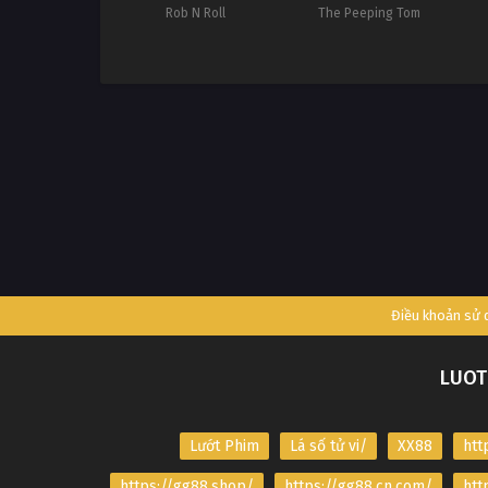
Rob N Roll
The Peeping Tom
Điều khoản sử
LUOT
Lướt Phim
Lá số tử vi/
XX88
htt
https://gg88.shop/
https://gg88.cn.com/
htt