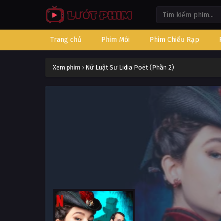
Trang chủ
Phim Mới
Phim Chiếu Rạp
Xem phim
›
Nữ Luật Sư Lidia Poët (Phần 2)