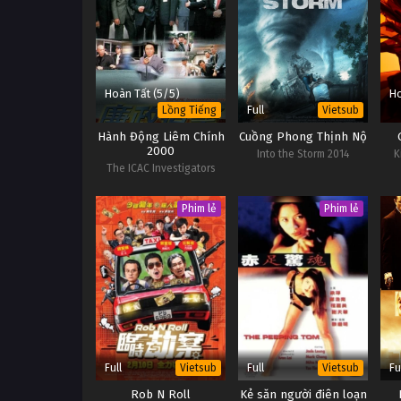
Hoàn Tất (5/5)
Ho
Full
Lồng Tiếng
Vietsub
Hành Động Liêm Chính
Cuồng Phong Thịnh Nộ
2000
Into the Storm 2014
K
The ICAC Investigators
2000
Phim lẻ
Phim lẻ
Full
Full
Fu
Vietsub
Vietsub
Rob N Roll
Kẻ săn người điên loạn