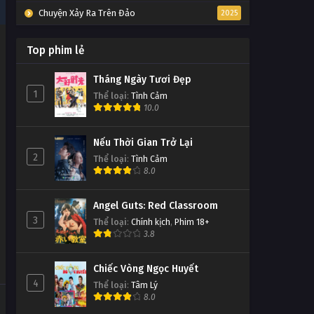
Chuyện Xảy Ra Trên Đảo
2025
Top phim lẻ
Tháng Ngày Tươi Đẹp
1
Thể loại
:
Tình Cảm
10.0
Nếu Thời Gian Trở Lại
2
Thể loại
:
Tình Cảm
8.0
Angel Guts: Red Classroom
3
Thể loại
:
Chính kịch
,
Phim 18+
3.8
Chiếc Vòng Ngọc Huyết
4
Thể loại
:
Tâm Lý
8.0