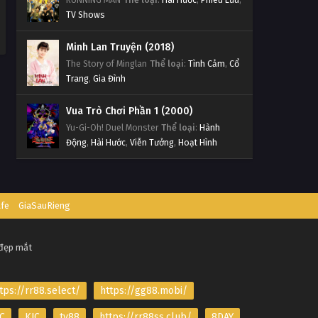
TV Shows
Minh Lan Truyện (2018)
The Story of Minglan
Thể loại
:
Tình Cảm
,
Cổ
Trang
,
Gia Đình
Vua Trò Chơi Phần 1 (2000)
Yu-Gi-Oh! Duel Monster
Thể loại
:
Hành
Động
,
Hài Hước
,
Viễn Tưởng
,
Hoạt Hình
afe
GiaSauRieng
 đẹp mắt
tps://rr88.select/
https://gg88.mobi/
C
KJC
tv88
https://rr88ss.club/
8DAY