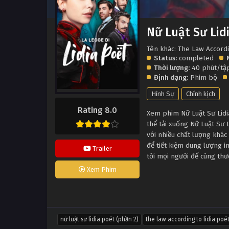
Nữ Luật Sư Lid
Tên khác: The Law Accordi
Status:
completed
Thời lượng:
40 phút/t
Định dạng:
Phim bộ
Hình Sự
Chính kịch
Rating 8.0
Xem phim Nữ Luật Sư Lidia
thể tải xuống Nữ Luật Sư 
với nhiều chất lượng khá
để tiết kiệm dung lượng i
Trailer
tới mọi người để cùng th
Xem Phim
nữ luật sư lidia poët (phần 2)
the law according to lidia poë