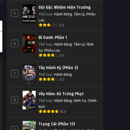
Đội Đặc Nhiệm Hiện Trường
5
Thể loại
:
Hành Động
,
Tâm Lý
,
Phiêu
Lưu
6.0
Bí Danh: Phần 1
6
Thể loại
:
Hành Động
,
Tâm Lý
,
Hình
Sự
,
Phiêu Lưu
8.0
Tây Hành Kỷ (Phần 3)
7
Thể loại
:
Hành Động
8.0
Vây Hãm: Kẻ Trừng Phạt
8
Thể loại
:
Hành Động
,
Hình Sự
,
Chính
kịch
10.0
Trạng Cãi (Phần 13)