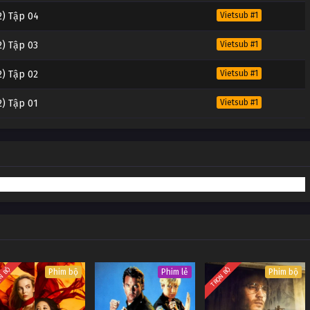
2) Tập 04
Vietsub #1
2) Tập 03
Vietsub #1
2) Tập 02
Vietsub #1
2) Tập 01
Vietsub #1
N BỘ
TRỌN BỘ
Phim bộ
Phim lẻ
Phim bộ