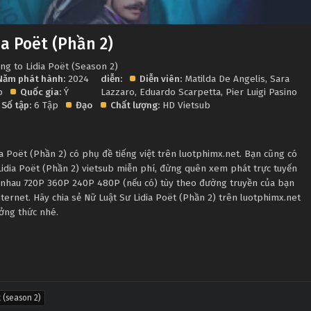
ia Poët (Phần 2)
ng to Lidia Poët (Season 2)
Năm phát hành:
2024
diễn:
Diễn viên:
Matilda De Angelis
,
Sara
ập
Quốc gia:
Ý
Lazzaro
,
Eduardo Scarpetta
,
Pier Luigi Pasino
Số tập:
6 Tập
Đạo
Chất lượng:
HD Vietsub
 Poët (Phần 2) có phụ đề tiếng việt trên luotphimx.net. Bạn cũng có
Lidia Poët (Phần 2) vietsub miễn phí, đừng quên xem phát trực tuyến
c nhau 720P 360P 240P 480P (nếu có) tùy theo đường truyền của bạn
nternet. Hãy chia sẻ Nữ Luật Sư Lidia Poët (Phần 2) trên luotphimx.net
ưởng thức nhé.
t (season 2)