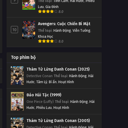
9
Thể loại
:
Tình Cảm
,
Hài Hước
,
Phiêu
Lưu
,
Gia Đình
8.0
Avengers: Cuộc Chiến Bí Mật
10
Thể loại
:
Hành Động
,
Viễn Tưởng
,
Khoa Học
8.0
Top phim bộ
Thám Tử Lừng Danh Conan (2025)
Detective Conan
Thể loại
:
Hành Động
,
Hài
Hước
,
Tâm Lý
,
Bí ẩn
,
Hoạt Hình
Đảo Hải Tặc (1999)
One Piece (Luffy)
Thể loại
:
Hành Động
,
Hài
Hước
,
Phiêu Lưu
,
Hoạt Hình
Thám Tử Lừng Danh Conan (2005)
Detective Conan
Thể loại
:
Hành Động
,
Hài