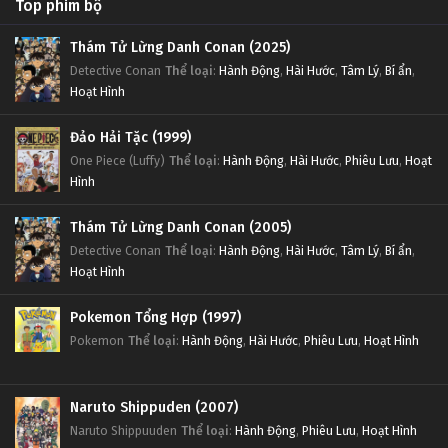
Top phim bộ
Thám Tử Lừng Danh Conan (2025)
Detective Conan
Thể loại
:
Hành Động
,
Hài Hước
,
Tâm Lý
,
Bí ẩn
,
Hoạt Hình
Đảo Hải Tặc (1999)
One Piece (Luffy)
Thể loại
:
Hành Động
,
Hài Hước
,
Phiêu Lưu
,
Hoạt
Hình
Thám Tử Lừng Danh Conan (2005)
Detective Conan
Thể loại
:
Hành Động
,
Hài Hước
,
Tâm Lý
,
Bí ẩn
,
Hoạt Hình
Pokemon Tổng Hợp (1997)
Pokemon
Thể loại
:
Hành Động
,
Hài Hước
,
Phiêu Lưu
,
Hoạt Hình
Naruto Shippuden (2007)
Naruto Shippuuden
Thể loại
:
Hành Động
,
Phiêu Lưu
,
Hoạt Hình