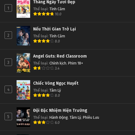
Tháng Ngày Tươi Đẹp
1
Thể loại
:
Tình Cảm
10.0
Nếu Thời Gian Trở Lại
2
Thể loại
:
Tình Cảm
8.0
Angel Guts: Red Classroom
3
Thể loại
:
Chính kịch
,
Phim 18+
3.4
Chiếc Vòng Ngọc Huyết
4
Thể loại
:
Tâm Lý
8.0
Đội Đặc Nhiệm Hiện Trường
5
Thể loại
:
Hành Động
,
Tâm Lý
,
Phiêu Lưu
6.0