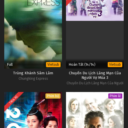
Full
Hoàn Tất (14/14)
Vietsub
Vietsub
Trùng Khánh Sâm Lâm
Chuyến Du Lịch Lãng Mạn Của
Người Vợ Mùa 3
Chungking Express
Chuyến Du Lịch Lãng Mạn Của Người
Vợ Mùa 3
Phim bộ
Phim lẻ
TRỌN BỘ