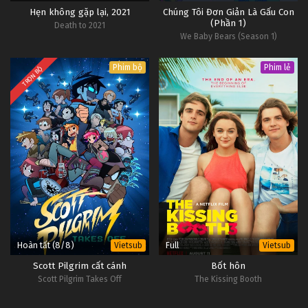
Hẹn không gặp lại, 2021
Chúng Tôi Đơn Giản Là Gấu Con
(Phần 1)
Death to 2021
We Baby Bears (Season 1)
Phim bộ
Phim lẻ
TRỌN BỘ
Hoàn tất (8/8)
Full
Vietsub
Vietsub
Scott Pilgrim cất cánh
Bốt hôn
Scott Pilgrim Takes Off
The Kissing Booth