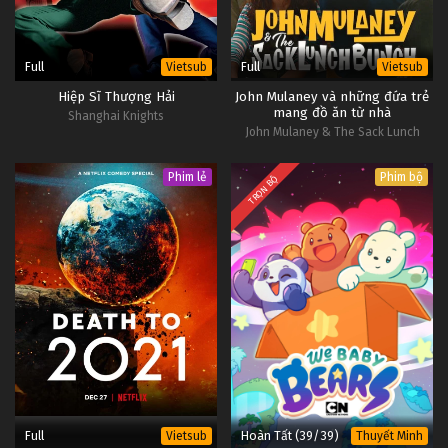
Full
Full
Vietsub
Vietsub
Hiệp Sĩ Thượng Hải
John Mulaney và những đứa trẻ
mang đồ ăn từ nhà
Shanghai Knights
John Mulaney & The Sack Lunch
Bunch
Phim lẻ
Phim bộ
TRỌN BỘ
Full
Hoàn Tất (39/39)
Vietsub
Thuyết Minh