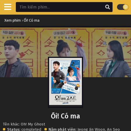
Xem phim
›
Ối! Có ma
Ối! Có ma
Tên khác: Oh! My Ghost
Status:
completed
Năm phát
viên:
Jeong Jin Woon
,
An Seo