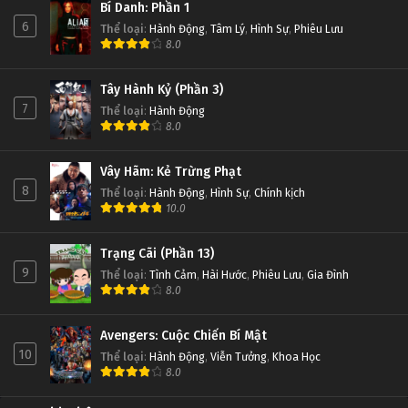
Bí Danh: Phần 1
6
Thể loại
:
Hành Động
,
Tâm Lý
,
Hình Sự
,
Phiêu Lưu
8.0
Tây Hành Kỷ (Phần 3)
7
Thể loại
:
Hành Động
8.0
Vây Hãm: Kẻ Trừng Phạt
8
Thể loại
:
Hành Động
,
Hình Sự
,
Chính kịch
10.0
Trạng Cãi (Phần 13)
9
Thể loại
:
Tình Cảm
,
Hài Hước
,
Phiêu Lưu
,
Gia Đình
8.0
Avengers: Cuộc Chiến Bí Mật
10
Thể loại
:
Hành Động
,
Viễn Tưởng
,
Khoa Học
8.0