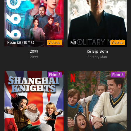
Hoàn tất (18/18)
Full
Vietsub
Vietsub
2099
Kẻ Bịp Bợm
2099
Solitary Man
Phim lẻ
Phim lẻ