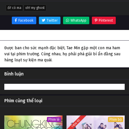
ối! có ma
oh! my ghost
Facebook
Twitter
WhatsApp
Pinterest
Thông tin phim Ối! Có ma
Được ban cho sức mạnh đặc biệt, Tae Min gặp một con ma ham
vui tại phim trường. Cùng nhau, họ phải phá giải bí ẩn đằng sau
hàng loạt sự kiện ma quái.
Bình luận
Phim cùng thể loại
Phim lẻ
Phim bộ
TRỌN BỘ