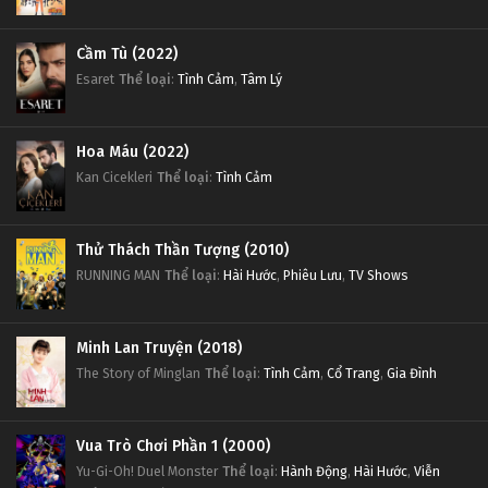
Cầm Tù (2022)
Esaret
Thể loại
:
Tình Cảm
,
Tâm Lý
Hoa Máu (2022)
Kan Cicekleri
Thể loại
:
Tình Cảm
Thử Thách Thần Tượng (2010)
RUNNING MAN
Thể loại
:
Hài Hước
,
Phiêu Lưu
,
TV Shows
Minh Lan Truyện (2018)
The Story of Minglan
Thể loại
:
Tình Cảm
,
Cổ Trang
,
Gia Đình
Vua Trò Chơi Phần 1 (2000)
Yu-Gi-Oh! Duel Monster
Thể loại
:
Hành Động
,
Hài Hước
,
Viễn