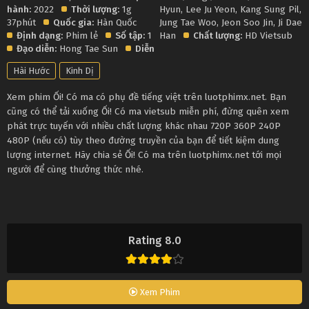
hành:
2022
Thời lượng:
1g
Hyun
,
Lee Ju Yeon
,
Kang Sung Pil
,
37phút
Quốc gia:
Hàn Quốc
Jung Tae Woo
,
Jeon Soo Jin
,
Ji Dae
Định dạng:
Phim lẻ
Số tập:
1
Han
Chất lượng:
HD Vietsub
Đạo diễn:
Hong Tae Sun
Diễn
Hài Hước
Kinh Dị
Xem phim Ối! Có ma có phụ đề tiếng việt trên luotphimx.net. Bạn
cũng có thể tải xuống Ối! Có ma vietsub miễn phí, đừng quên xem
phát trực tuyến với nhiều chất lượng khác nhau 720P 360P 240P
480P (nếu có) tùy theo đường truyền của bạn để tiết kiệm dung
lượng internet. Hãy chia sẻ Ối! Có ma trên luotphimx.net tới mọi
người để cùng thưởng thức nhé.
Rating 8.0
Xem Phim