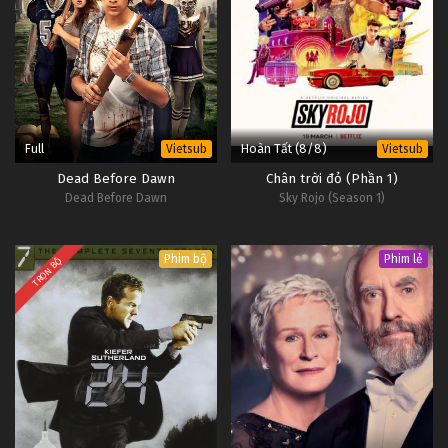
Full
Hoàn Tất (8/8)
Vietsub
Vietsub
Dead Before Dawn
Chân trời đỏ (Phần 1)
Dead Before Dawn
Sky Rojo (Season 1)
Phim bộ
Phim lẻ
TRỌN BỘ