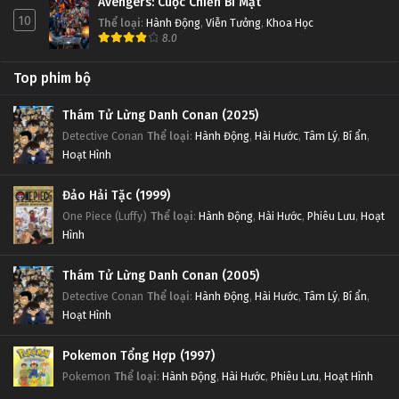
Avengers: Cuộc Chiến Bí Mật
10
Thể loại
:
Hành Động
,
Viễn Tưởng
,
Khoa Học
8.0
Top phim bộ
Thám Tử Lừng Danh Conan (2025)
Detective Conan
Thể loại
:
Hành Động
,
Hài Hước
,
Tâm Lý
,
Bí ẩn
,
Hoạt Hình
Đảo Hải Tặc (1999)
One Piece (Luffy)
Thể loại
:
Hành Động
,
Hài Hước
,
Phiêu Lưu
,
Hoạt
Hình
Thám Tử Lừng Danh Conan (2005)
Detective Conan
Thể loại
:
Hành Động
,
Hài Hước
,
Tâm Lý
,
Bí ẩn
,
Hoạt Hình
Pokemon Tổng Hợp (1997)
Pokemon
Thể loại
:
Hành Động
,
Hài Hước
,
Phiêu Lưu
,
Hoạt Hình