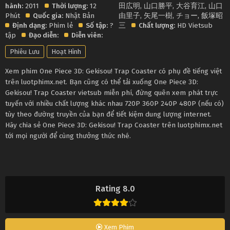
hành:
2011
Thời lượng:
12
田広明
,
山口勝平
,
大谷育江
,
山口
Phút
Quốc gia:
Nhật Bản
由里子
,
矢尾一樹
,
チョー
,
飯塚昭
Định dạng:
Phim lẻ
Số tập:
?
三
Chất lượng:
HD Vietsub
tập
Đạo diễn:
Diễn viên:
Phiêu Lưu
Hoạt Hình
Xem phim One Piece 3D: Gekisou! Trap Coaster có phụ đề tiếng việt
trên luotphimx.net. Bạn cũng có thể tải xuống One Piece 3D:
Gekisou! Trap Coaster vietsub miễn phí, đừng quên xem phát trực
tuyến với nhiều chất lượng khác nhau 720P 360P 240P 480P (nếu có)
tùy theo đường truyền của bạn để tiết kiệm dung lượng internet.
Hãy chia sẻ One Piece 3D: Gekisou! Trap Coaster trên luotphimx.net
tới mọi người để cùng thưởng thức nhé.
Rating 8.0
Xem Phim