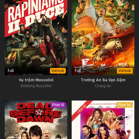
Full
Full
Vietsub
Vietsub
Vụ trộm Mussolini
Trường An Ba Vạn Dặm
Robbing Mussolini
Chang An
Phim lẻ
Phim bộ
TRỌN BỘ