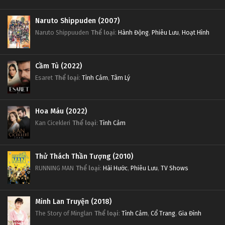
Naruto Shippuden (2007)
Naruto Shippuuden
Thể loại
:
Hành Động
,
Phiêu Lưu
,
Hoạt Hình
Cầm Tù (2022)
Esaret
Thể loại
:
Tình Cảm
,
Tâm Lý
Hoa Máu (2022)
Kan Cicekleri
Thể loại
:
Tình Cảm
Thử Thách Thần Tượng (2010)
RUNNING MAN
Thể loại
:
Hài Hước
,
Phiêu Lưu
,
TV Shows
Minh Lan Truyện (2018)
The Story of Minglan
Thể loại
:
Tình Cảm
,
Cổ Trang
,
Gia Đình