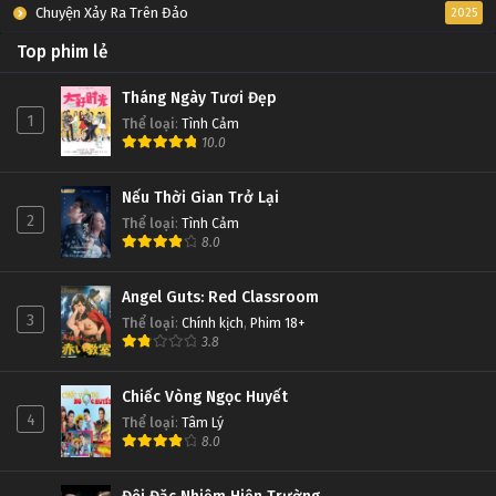
Chuyện Xảy Ra Trên Đảo
2025
Top phim lẻ
Tháng Ngày Tươi Đẹp
1
Thể loại
:
Tình Cảm
10.0
Nếu Thời Gian Trở Lại
2
Thể loại
:
Tình Cảm
8.0
Angel Guts: Red Classroom
3
Thể loại
:
Chính kịch
,
Phim 18+
3.8
Chiếc Vòng Ngọc Huyết
4
Thể loại
:
Tâm Lý
8.0