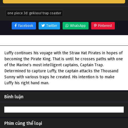
one piece 3d: gekisou! trap coaster
Facebook
Twitter
WhatsApp
Pinterest
Thông tin phim One Piece 3D: Gekisou! Trap Coaster
Luffy continues his voyage with the Straw Hat Pirates in hopes of
becoming the Pirate King. That is until he crosses paths with one
of the Marine’s most intelligent captains, Captain Trap.
Determined to capture Luffy, the captain attacks the Thousand
Sunny with various traps he created. His intention is to make
Luffy his right hand man.
Bình luận
Phim cùng thể loại