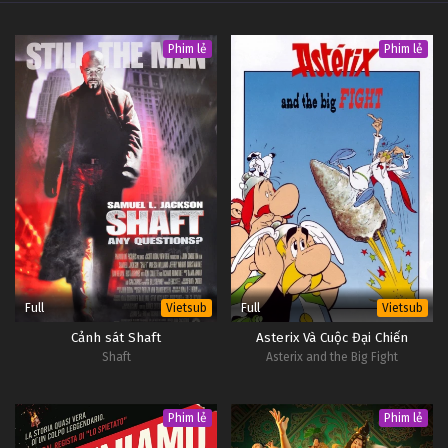
Phim lẻ
Phim lẻ
Full
Full
Vietsub
Vietsub
Cảnh sát Shaft
Asterix Và Cuộc Đại Chiến
Shaft
Asterix and the Big Fight
Phim lẻ
Phim lẻ