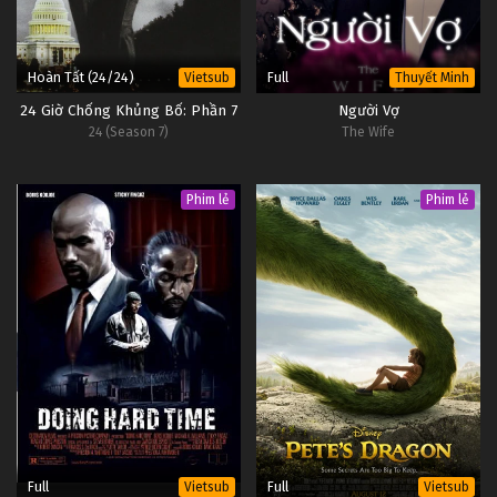
Hoàn Tất (24/24)
Full
Vietsub
Thuyết Minh
24 Giờ Chống Khủng Bố: Phần 7
Người Vợ
24 (Season 7)
The Wife
Phim lẻ
Phim lẻ
Full
Full
Vietsub
Vietsub