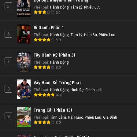
Đội Đặc Nhiệm Hiện Trường
5
Thể loại
:
Hành Động
,
Tâm Lý
,
Phiêu Lưu
6.0
Bí Danh: Phần 1
6
Thể loại
:
Hành Động
,
Tâm Lý
,
Hình Sự
,
Phiêu Lưu
8.0
Tây Hành Kỷ (Phần 3)
7
Thể loại
:
Hành Động
8.0
Vây Hãm: Kẻ Trừng Phạt
8
Thể loại
:
Hành Động
,
Hình Sự
,
Chính kịch
10.0
Trạng Cãi (Phần 13)
9
Thể loại
:
Tình Cảm
,
Hài Hước
,
Phiêu Lưu
,
Gia Đình
8.0