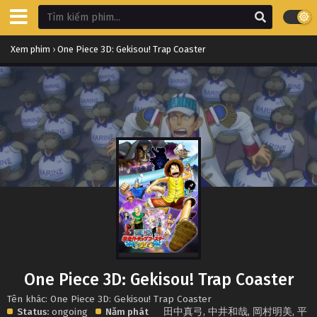
Xem phim
›
One Piece 3D: Gekisou! Trap Coaster
One Piece 3D: Gekisou! Trap Coaster
Tên khác: One Piece 3D: Gekisou! Trap Coaster
Status:
ongoing
Năm phát
田中真弓
,
中井和哉
,
岡村明美
,
平