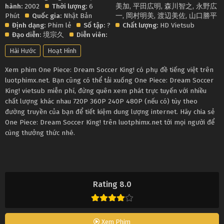
hành:
2002
Thời lượng:
6
美加
,
平田広明
,
森川智之
,
永野広
Phút
Quốc gia:
Nhật Bản
一
,
岡村明美
,
渡辺美佐
,
山口勝平
Định dạng:
Phim lẻ
Số tập:
?
Chất lượng:
HD Vietsub
Đạo diễn:
境宗久
Diễn viên:
Hài Hước
Hoạt Hình
Xem phim One Piece: Dream Soccer King! có phụ đề tiếng việt trên
luotphimx.net. Bạn cũng có thể tải xuống One Piece: Dream Soccer
King! vietsub miễn phí, đừng quên xem phát trực tuyến với nhiều
chất lượng khác nhau 720P 360P 240P 480P (nếu có) tùy theo
đường truyền của bạn để tiết kiệm dung lượng internet. Hãy chia sẻ
One Piece: Dream Soccer King! trên luotphimx.net tới mọi người để
cùng thưởng thức nhé.
Rating 8.0
Xem Phim