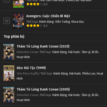
Thể loại
:
Tình Cảm
,
Hài Hước
,
Phiêu Lưu
,
Gia Đình
8.0
Avengers: Cuộc Chiến Bí Mật
10
Thể loại
:
Hành Động
,
Viễn Tưởng
,
Khoa Học
8.0
Top phim bộ
Thám Tử Lừng Danh Conan (2025)
Detective Conan
Thể loại
:
Hành Động
,
Hài Hước
,
Tâm Lý
,
Bí ẩn
,
Hoạt Hình
Đảo Hải Tặc (1999)
One Piece (Luffy)
Thể loại
:
Hành Động
,
Hài Hước
,
Phiêu Lưu
,
Hoạt
Hình
Thám Tử Lừng Danh Conan (2005)
Detective Conan
Thể loại
:
Hành Động
,
Hài Hước
,
Tâm Lý
,
Bí ẩn
,
Hoạt Hình