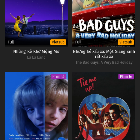
Full
Full
Vietsub
Vietsub
Những Kẻ Khờ Mộng Mơ
Những kẻ xấu xa: Một Giáng sinh
rất xấu xa
La La Land
The Bad Guys: A Very Bad Holiday
Phim lẻ
Phim lẻ