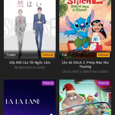
Trailer
Full
Vietsub
Vietsub
Sếp Mới Của Tôi Ngốc Lắm
Lilo Và Stitch 2: Phép Màu Yêu
Thương
My New Boss Is Goofy
Lilo & Stitch 2: Stitch Has a Glitch
Phim lẻ
Phim lẻ