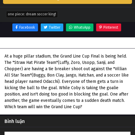
one piece: dream soccer king!
Facebook
Twitter
WhatsApp
Pinterest
Thông tin phim One Piece: Dream Soccer King!
At a huge pillar stadium, the Grand Line Cup Final is being held.
The "Straw Hat Pirate Team"(Luffy, Zoro, Usopp, Sanji, and
Chopper) are having a tie breaker shoot out against the "Villian
All Star Team"(Buggy, Bon Clay, Jango, Hatchan, and a soccer like
head player named Odacchi). Everyone of them gets a turn in
kicking the ball to the goal. While Coby is taking the goalie
position, and isn't doing too good in blocking the goal. One after
another, the game eventually comes to a sudden death match.
Which team will win the Grand Line Cup?
Bình luận