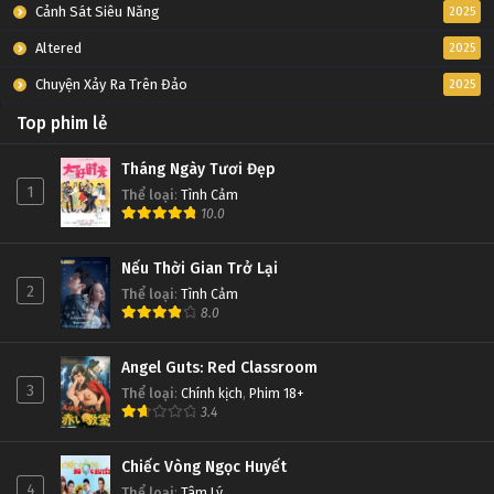
Cảnh Sát Siêu Năng
2025
Altered
2025
Chuyện Xảy Ra Trên Đảo
2025
Top phim lẻ
Tháng Ngày Tươi Đẹp
1
Thể loại
:
Tình Cảm
10.0
Nếu Thời Gian Trở Lại
2
Thể loại
:
Tình Cảm
8.0
Angel Guts: Red Classroom
3
Thể loại
:
Chính kịch
,
Phim 18+
3.4
Chiếc Vòng Ngọc Huyết
4
Thể loại
:
Tâm Lý