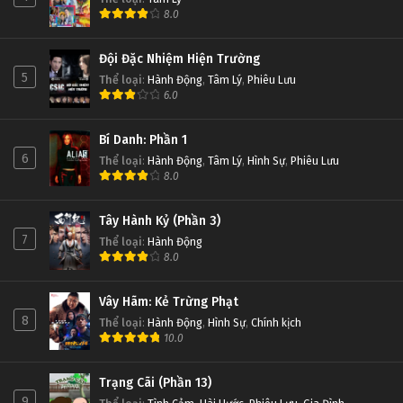
8.0
Đội Đặc Nhiệm Hiện Trường
5
Thể loại
:
Hành Động
,
Tâm Lý
,
Phiêu Lưu
6.0
Bí Danh: Phần 1
6
Thể loại
:
Hành Động
,
Tâm Lý
,
Hình Sự
,
Phiêu Lưu
8.0
Tây Hành Kỷ (Phần 3)
7
Thể loại
:
Hành Động
8.0
Vây Hãm: Kẻ Trừng Phạt
8
Thể loại
:
Hành Động
,
Hình Sự
,
Chính kịch
10.0
Trạng Cãi (Phần 13)
9