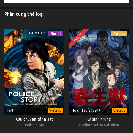
Phim cùng thể loại
Phim lẻ
Phim bộ
TRỌN BỘ
Full
Hoàn Tất (24/24)
Vietsub
Vietsub
Câu chuyện cảnh sát
Ký sinh trùng
Police Story
Kiseijuu: Sei no Kakuritsu