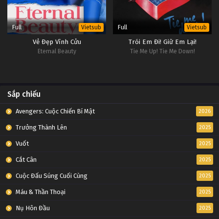
Full
Full
Vietsub
Vietsub
Vẻ Đẹp Vĩnh Cửu
Trói Em Đi! Giữ Em Lại!
Eternal Beauty
Tie Me Up! Tie Me Down!
Sắp chiếu
Avengers: Cuộc Chiến Bí Mật
2026
Trưởng Thành Lên
2025
Vuốt
2025
Cắt Cân
2025
Cuộc Đấu Súng Cuối Cùng
2025
Máu & Thần Thoại
2025
Nụ Hôn Đầu
2025