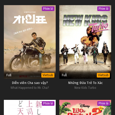
Phim lẻ
Phim lẻ
Full
Full
Vietsub
Vietsub
Diễn viên Cha sao vậy?
Những Đứa Trẻ To Xác
What Happened to Mr. Cha?
New Kids Turbo
Phim lẻ
Phim lẻ