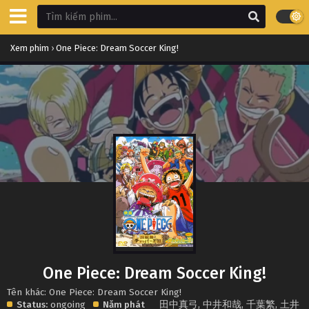
Xem phim
›
One Piece: Dream Soccer King!
One Piece: Dream Soccer King!
Tên khác: One Piece: Dream Soccer King!
Status:
ongoing
Năm phát
田中真弓
,
中井和哉
,
千葉繁
,
土井