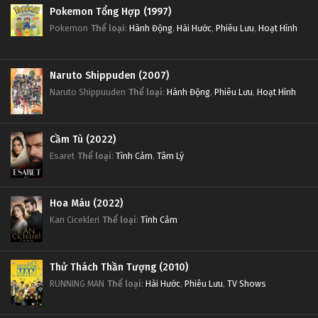
Pokemon Tổng Hợp (1997)
Pokemon
Thể loại
:
Hành Động
,
Hài Hước
,
Phiêu Lưu
,
Hoạt Hình
Naruto Shippuden (2007)
Naruto Shippuuden
Thể loại
:
Hành Động
,
Phiêu Lưu
,
Hoạt Hình
Cầm Tù (2022)
Esaret
Thể loại
:
Tình Cảm
,
Tâm Lý
Hoa Máu (2022)
Kan Cicekleri
Thể loại
:
Tình Cảm
Thử Thách Thần Tượng (2010)
RUNNING MAN
Thể loại
:
Hài Hước
,
Phiêu Lưu
,
TV Shows