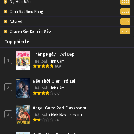
Nụ Hôn Đầu
2025
Cảnh Sát Siêu Năng
2025
Altered
2025
Chuyện Xảy Ra Trên Đảo
2025
Top phim lẻ
Tháng Ngày Tươi Đẹp
1
Thể loại
:
Tình Cảm
10.0
Nếu Thời Gian Trở Lại
2
Thể loại
:
Tình Cảm
8.0
Angel Guts: Red Classroom
3
Thể loại
:
Chính kịch
,
Phim 18+
3.8