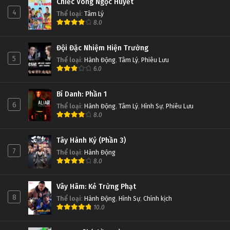
Chiếc Vòng Ngọc Huyết
4
Thể loại
:
Tâm Lý
8.0
Đội Đặc Nhiệm Hiện Trường
5
Thể loại
:
Hành Động
,
Tâm Lý
,
Phiêu Lưu
6.0
Bí Danh: Phần 1
6
Thể loại
:
Hành Động
,
Tâm Lý
,
Hình Sự
,
Phiêu Lưu
8.0
Tây Hành Kỷ (Phần 3)
7
Thể loại
:
Hành Động
8.0
Vây Hãm: Kẻ Trừng Phạt
8
Thể loại
:
Hành Động
,
Hình Sự
,
Chính kịch
10.0