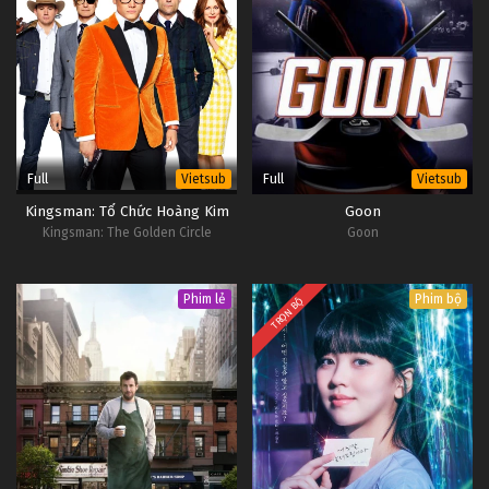
Full
Full
Vietsub
Vietsub
Kingsman: Tổ Chức Hoàng Kim
Goon
Kingsman: The Golden Circle
Goon
Phim lẻ
Phim bộ
TRỌN BỘ