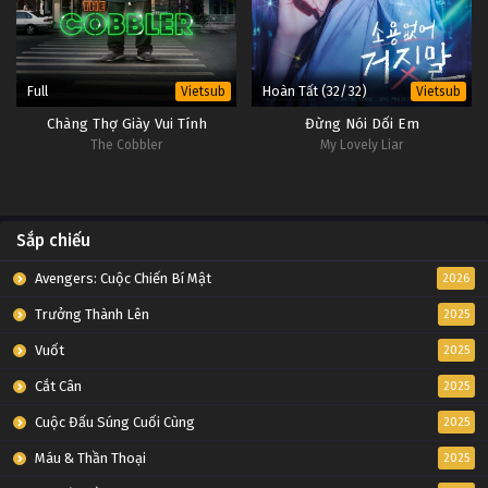
Full
Hoàn Tất (32/32)
Vietsub
Vietsub
Chàng Thợ Giày Vui Tính
Đừng Nói Dối Em
The Cobbler
My Lovely Liar
Sắp chiếu
Avengers: Cuộc Chiến Bí Mật
2026
Trưởng Thành Lên
2025
Vuốt
2025
Cắt Cân
2025
Cuộc Đấu Súng Cuối Cùng
2025
Máu & Thần Thoại
2025