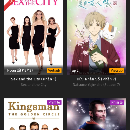
Hoàn tất (12/12)
Tập 2
Vietsub
Vietsub
Sex and the City (Phần 1)
Hữu Nhân Sổ (Phần 7)
Sex and the City
Natsume Yujin-cho (Season 7)
Phim lẻ
Phim lẻ