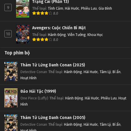
Trạng Cãi (Phần 13)
9
Thể loại
:
Tình Cảm
,
Hài Hước
,
Phiêu Lưu
,
Gia Đình
8.0
Avengers: Cuộc Chiến Bí Mật
10
Thể loại
:
Hành Động
,
Viễn Tưởng
,
Khoa Học
8.0
Top phim bộ
Thám Tử Lừng Danh Conan (2025)
Detective Conan
Thể loại
:
Hành Động
,
Hài Hước
,
Tâm Lý
,
Bí ẩn
,
Hoạt Hình
Đảo Hải Tặc (1999)
One Piece (Luffy)
Thể loại
:
Hành Động
,
Hài Hước
,
Phiêu Lưu
,
Hoạt
Hình
Thám Tử Lừng Danh Conan (2005)
Detective Conan
Thể loại
:
Hành Động
,
Hài Hước
,
Tâm Lý
,
Bí ẩn
,
Hoạt Hình