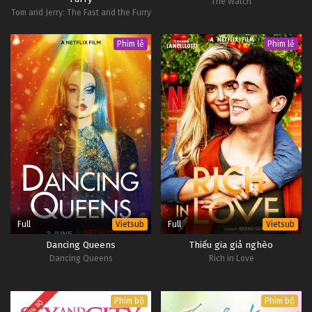
The Watch
Tom and Jerry: The Fast and the Furry
Phim lẻ
Phim lẻ
Full
Full
Vietsub
Vietsub
Dancing Queens
Thiếu gia giả nghèo
Dancing Queens
Rich in Love
Phim bộ
Phim bộ
TRỌN BỘ