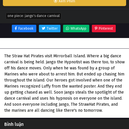
Xem Phim
one piece: jango's dance carnival
Facebook
Twitter
WhatsApp
Pinterest
Thông tin phim One Piece: Jango's Dance Carnival
The Straw Hat Pirates visit Mirrorball Island. Where a big dance
carnival is being held. Jango the Hypnotist was there too, to show
off his dance moves. Only when he was found by a group of
Marines who were about to arrest him. But ended up chasing him
throughout the island. Our heroes got involved when one of the
Marines recognized Luffy from the wanted poster. And they end
up getting chased as well. Soon Jango steals the spotlight of the
dance carnival and uses his hypnosis on everyone on the island.
And soon everyone including Jango, The StrawHat Pirates, and
the marines are all dancing like there's no tomorrow.
Bình luận