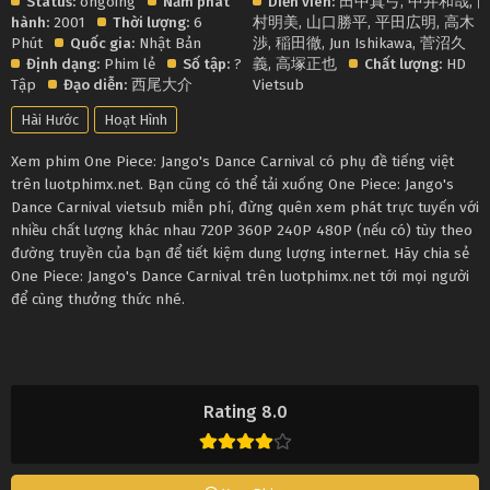
Status:
ongoing
Năm phát
Diễn viên:
田中真弓
,
中井和哉
,
hành:
2001
Thời lượng:
6
村明美
,
山口勝平
,
平田広明
,
高木
Phút
Quốc gia:
Nhật Bản
渉
,
稲田徹
,
Jun Ishikawa
,
菅沼久
Định dạng:
Phim lẻ
Số tập:
?
義
,
高塚正也
Chất lượng:
HD
Tập
Đạo diễn:
西尾大介
Vietsub
Hài Hước
Hoạt Hình
Xem phim One Piece: Jango's Dance Carnival có phụ đề tiếng việt
trên luotphimx.net. Bạn cũng có thể tải xuống One Piece: Jango's
Dance Carnival vietsub miễn phí, đừng quên xem phát trực tuyến với
nhiều chất lượng khác nhau 720P 360P 240P 480P (nếu có) tùy theo
đường truyền của bạn để tiết kiệm dung lượng internet. Hãy chia sẻ
One Piece: Jango's Dance Carnival trên luotphimx.net tới mọi người
để cùng thưởng thức nhé.
Rating 8.0