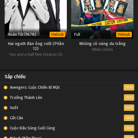
Hoàn Tất (16/16)
Full
Vietsub
Vietsub
Hai người đàn ông rưỡi (Phần
Những cô nàng da trắng
12)
White Chicks
Two and a Half Men (Season 12)
Sắp chiếu
Avengers: Cuộc Chiến Bí Mật
2026
Trưởng Thành Lên
2025
Vuốt
2025
Cắt Cân
2025
Cuộc Đấu Súng Cuối Cùng
2025