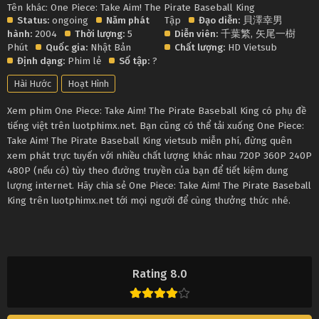
Tên khác: One Piece: Take Aim! The Pirate Baseball King
Status:
ongoing
Năm phát
Tập
Đạo diễn:
貝澤幸男
hành:
2004
Thời lượng:
5
Diễn viên:
千葉繁
,
矢尾一樹
Phút
Quốc gia:
Nhật Bản
Chất lượng:
HD Vietsub
Định dạng:
Phim lẻ
Số tập:
?
Hài Hước
Hoạt Hình
Xem phim One Piece: Take Aim! The Pirate Baseball King có phụ đề
tiếng việt trên luotphimx.net. Bạn cũng có thể tải xuống One Piece:
Take Aim! The Pirate Baseball King vietsub miễn phí, đừng quên
xem phát trực tuyến với nhiều chất lượng khác nhau 720P 360P 240P
480P (nếu có) tùy theo đường truyền của bạn để tiết kiệm dung
lượng internet. Hãy chia sẻ One Piece: Take Aim! The Pirate Baseball
King trên luotphimx.net tới mọi người để cùng thưởng thức nhé.
Rating 8.0