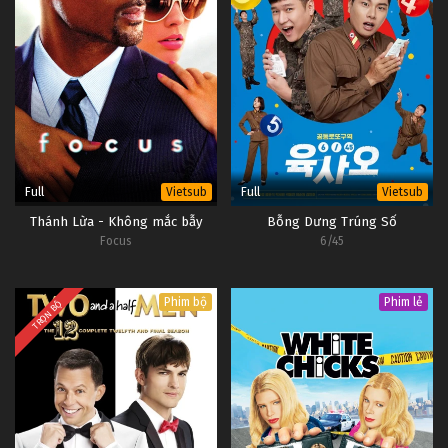
Full
Full
Vietsub
Vietsub
Thánh Lừa - Không mắc bẫy
Bỗng Dưng Trúng Số
Focus
6/45
Phim bộ
Phim lẻ
TRỌN BỘ