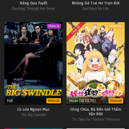
Băng Qua Tuyết
Những Gã Trai Hư Trọn Đời
Dashing Through the Snow
Bad Boys for Life
Phim lẻ
Phim bộ
TRỌN BỘ
Full
Hoàn Tất (12/12)
Vietsub
Vietsub
Cú Lừa Ngoạn Mục
Công Chúa, Đã Đến Giờ Thẩm
Vấn Rồi!
The Big Swindle
'Tis Time for "Torture," Princess