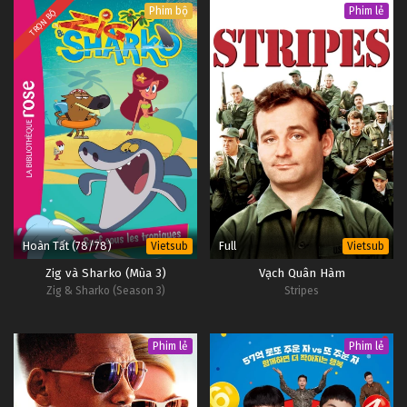
Phim bộ
Phim lẻ
TRỌN BỘ
Hoàn Tất (78/78)
Full
Vietsub
Vietsub
Zig và Sharko (Mùa 3)
Vạch Quân Hàm
Zig & Sharko (Season 3)
Stripes
Phim lẻ
Phim lẻ