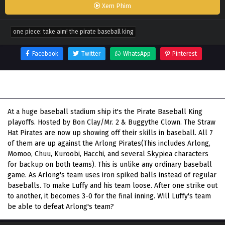
Xem Phim
one piece: take aim! the pirate baseball king
Facebook
Twitter
WhatsApp
Pinterest
Thông tin phim One Piece: Take Aim! The Pirate Baseball
King
At a huge baseball stadium ship it's the Pirate Baseball King
playoffs. Hosted by Bon Clay/Mr. 2 & Buggythe Clown. The Straw
Hat Pirates are now up showing off their skills in baseball. All 7
of them are up against the Arlong Pirates(This includes Arlong,
Momoo, Chuu, Kuroobi, Hacchi, and several Skypiea characters
for backup on both teams). This is unlike any ordinary baseball
game. As Arlong's team uses iron spiked balls instead of regular
baseballs. To make Luffy and his team loose. After one strike out
to another, it becomes 3-0 for the final inning. Will Luffy's team
be able to defeat Arlong's team?