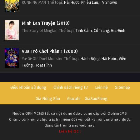
RUNNING MAN
Thể loại
:
Hài Hước
,
Phiêu Lưu
,
TV Shows
Minh Lan Truyện (2018)
The Story of Minglan
Thể loại
:
Tình Cảm
,
Cổ Trang
,
Gia Đình
Vua Trò Chơi Phần 1 (2000)
Yu-Gi-Oh! Duel Monster
Thể loại
:
Hành Động
,
Hài Hước
,
Viễn
Tưởng
,
Hoạt Hình
Điều khoản sử dụng
Chính sách riêng tư
Liên hệ
Sitemap
Giá Nông Sản
Giacafe
GiaSauRieng
Nguồn
OPHIMCMS
tất cả nội dung được cung cấp bởi OphimCMS.
Chúng tôi không chịu trách nhiệm đối với bất kỳ nội dung nào được
đăng tải trên trang web này.
Liên hệ QC :