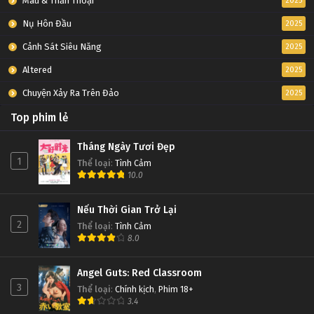
Máu & Thần Thoại
2025
Nụ Hôn Đầu
2025
Cảnh Sát Siêu Năng
2025
Altered
2025
Chuyện Xảy Ra Trên Đảo
2025
Top phim lẻ
Tháng Ngày Tươi Đẹp
1
Thể loại
:
Tình Cảm
10.0
Nếu Thời Gian Trở Lại
2
Thể loại
:
Tình Cảm
8.0
Angel Guts: Red Classroom
3
Thể loại
:
Chính kịch
,
Phim 18+
3.4