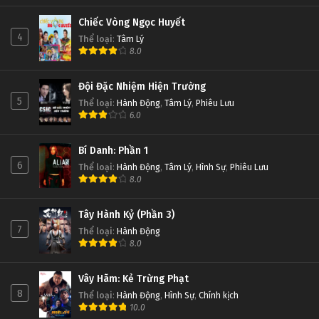
Chiếc Vòng Ngọc Huyết
4
Thể loại
:
Tâm Lý
8.0
Đội Đặc Nhiệm Hiện Trường
5
Thể loại
:
Hành Động
,
Tâm Lý
,
Phiêu Lưu
6.0
Bí Danh: Phần 1
6
Thể loại
:
Hành Động
,
Tâm Lý
,
Hình Sự
,
Phiêu Lưu
8.0
Tây Hành Kỷ (Phần 3)
7
Thể loại
:
Hành Động
8.0
Vây Hãm: Kẻ Trừng Phạt
8
Thể loại
:
Hành Động
,
Hình Sự
,
Chính kịch
10.0