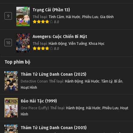
Trạng Cãi (Phần 13)
9
Thể loại
:
Tình Cảm
,
Hài Hước
,
Phiêu Lưu
,
Gia Đình
8.0
Avengers: Cuộc Chiến Bí Mật
10
Thể loại
:
Hành Động
,
Viễn Tưởng
,
Khoa Học
8.0
Top phim bộ
Thám Tử Lừng Danh Conan (2025)
Detective Conan
Thể loại
:
Hành Động
,
Hài Hước
,
Tâm Lý
,
Bí ẩn
,
Hoạt Hình
Đảo Hải Tặc (1999)
One Piece (Luffy)
Thể loại
:
Hành Động
,
Hài Hước
,
Phiêu Lưu
,
Hoạt
Hình
Thám Tử Lừng Danh Conan (2005)