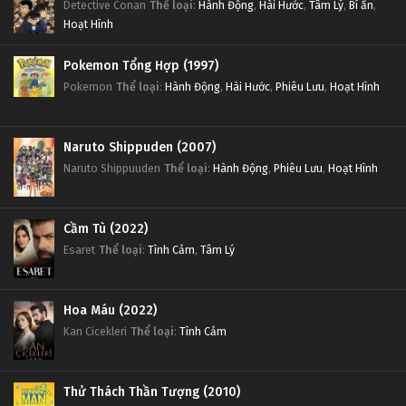
Detective Conan
Thể loại
:
Hành Động
,
Hài Hước
,
Tâm Lý
,
Bí ẩn
,
Hoạt Hình
Pokemon Tổng Hợp (1997)
Pokemon
Thể loại
:
Hành Động
,
Hài Hước
,
Phiêu Lưu
,
Hoạt Hình
Naruto Shippuden (2007)
Naruto Shippuuden
Thể loại
:
Hành Động
,
Phiêu Lưu
,
Hoạt Hình
Cầm Tù (2022)
Esaret
Thể loại
:
Tình Cảm
,
Tâm Lý
Hoa Máu (2022)
Kan Cicekleri
Thể loại
:
Tình Cảm
Thử Thách Thần Tượng (2010)