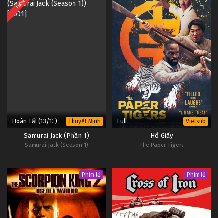
TRỌN BỘ
1
One-Punch Man Phần 2 Tập 1
Vietsub
#1
Hoàn Tất (13/13)
Full
Thuyết Minh
Vietsub
Samurai Jack (Phần 1)
Hổ Giấy
Samurai Jack (Season 1)
The Paper Tigers
Phim lẻ
Phim lẻ