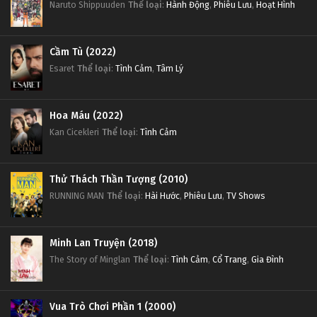
Naruto Shippuuden
Thể loại
:
Hành Động
,
Phiêu Lưu
,
Hoạt Hình
Cầm Tù (2022)
Esaret
Thể loại
:
Tình Cảm
,
Tâm Lý
Hoa Máu (2022)
Kan Cicekleri
Thể loại
:
Tình Cảm
Thử Thách Thần Tượng (2010)
RUNNING MAN
Thể loại
:
Hài Hước
,
Phiêu Lưu
,
TV Shows
Minh Lan Truyện (2018)
The Story of Minglan
Thể loại
:
Tình Cảm
,
Cổ Trang
,
Gia Đình
Vua Trò Chơi Phần 1 (2000)