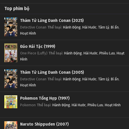
Top phim bộ
Thám Tử Lừng Danh Conan (2025)
Detective Conan
Thể loại
:
Hành Động
,
Hài Hước
,
Tâm Lý
,
Bí ẩn
,
Hoạt Hình
Đảo Hải Tặc (1999)
One Piece (Luffy)
Thể loại
:
Hành Động
,
Hài Hước
,
Phiêu Lưu
,
Hoạt
Hình
Thám Tử Lừng Danh Conan (2005)
Detective Conan
Thể loại
:
Hành Động
,
Hài Hước
,
Tâm Lý
,
Bí ẩn
,
Hoạt Hình
Pokemon Tổng Hợp (1997)
Pokemon
Thể loại
:
Hành Động
,
Hài Hước
,
Phiêu Lưu
,
Hoạt Hình
Naruto Shippuden (2007)