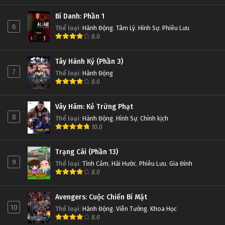
Bí Danh: Phần 1
6
Thể loại
:
Hành Động
,
Tâm Lý
,
Hình Sự
,
Phiêu Lưu
8.0
Tây Hành Kỷ (Phần 3)
7
Thể loại
:
Hành Động
8.0
Vây Hãm: Kẻ Trừng Phạt
8
Thể loại
:
Hành Động
,
Hình Sự
,
Chính kịch
10.0
Trạng Cãi (Phần 13)
9
Thể loại
:
Tình Cảm
,
Hài Hước
,
Phiêu Lưu
,
Gia Đình
8.0
Avengers: Cuộc Chiến Bí Mật
10
Thể loại
:
Hành Động
,
Viễn Tưởng
,
Khoa Học
8.0