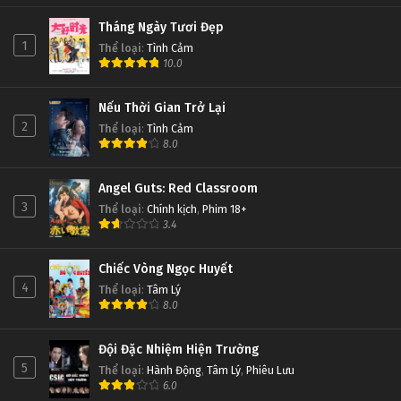
Tháng Ngày Tươi Đẹp
1
Thể loại
:
Tình Cảm
10.0
Nếu Thời Gian Trở Lại
2
Thể loại
:
Tình Cảm
8.0
Angel Guts: Red Classroom
3
Thể loại
:
Chính kịch
,
Phim 18+
3.4
Chiếc Vòng Ngọc Huyết
4
Thể loại
:
Tâm Lý
8.0
Đội Đặc Nhiệm Hiện Trường
5
Thể loại
:
Hành Động
,
Tâm Lý
,
Phiêu Lưu
6.0