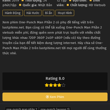
hành:
2019
Thời lượng:
24
12 Tập
Đạo diễn:
Diễn
phút/tập
Quốc gia:
Nhật Bản
viên:
Chất lượng:
HD Vietsub
Hành Động
Hài Hước
Bí ẩn
Hoạt Hình
Xem phim One-Punch Man Phần 2 có phụ đề tiếng việt trên
luotphimx.net. Bạn cũng có thể tải xuống One-Punch Man Phần 2
vietsub miễn phí, đừng quên xem phát trực tuyến với nhiều chất
lượng khác nhau 720P 360P 240P 480P (nếu có) tùy theo đường
truyền của bạn để tiết kiệm dung lượng internet. Hãy chia sẻ One-
Punch Man Phần 2 trên luotphimx.net tới mọi người để cùng thưởng
thức nhé.
Rating 8.0
Xem Phim
one-punch man phần 2
one-punch (season 2)