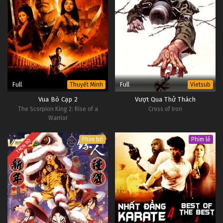
Full
Full
Thuyết Minh
Vietsub
Vua Bò Cạp 2
Vượt Qua Thử Thách
The Scorpion King 2: Rise of a
Cross of Iron
Warrior
Phim bộ
Phim lẻ
TRỌN BỘ