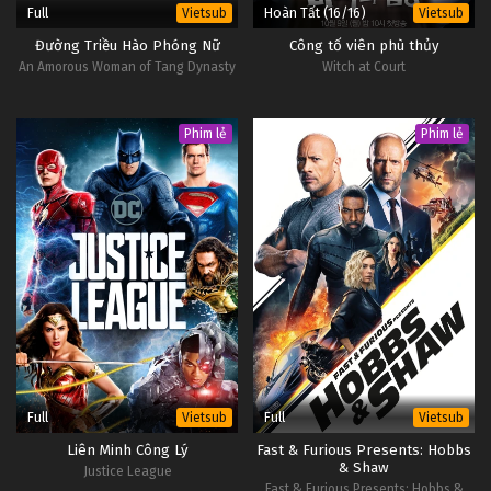
Full
Hoàn Tất (16/16)
Vietsub
Vietsub
Đường Triều Hào Phóng Nữ
Công tố viên phù thủy
An Amorous Woman of Tang Dynasty
Witch at Court
Phim lẻ
Phim lẻ
Full
Full
Vietsub
Vietsub
Liên Minh Công Lý
Fast & Furious Presents: Hobbs
& Shaw
Justice League
Fast & Furious Presents: Hobbs &