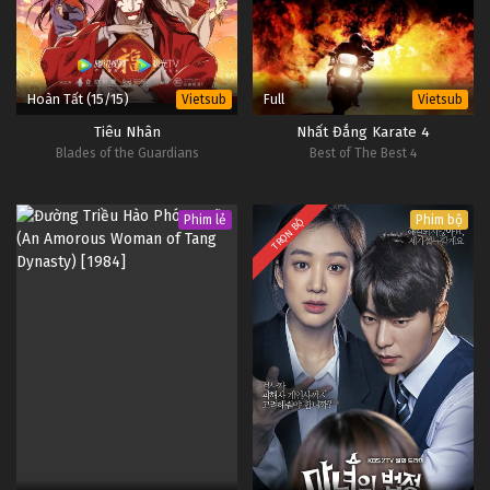
Hoàn Tất (15/15)
Full
Vietsub
Vietsub
Tiêu Nhân
Nhất Đẳng Karate 4
Blades of the Guardians
Best of The Best 4
Phim lẻ
Phim bộ
TRỌN BỘ