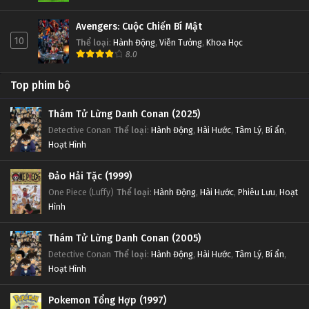
Avengers: Cuộc Chiến Bí Mật
10
Thể loại
:
Hành Động
,
Viễn Tưởng
,
Khoa Học
8.0
Top phim bộ
Thám Tử Lừng Danh Conan (2025)
Detective Conan
Thể loại
:
Hành Động
,
Hài Hước
,
Tâm Lý
,
Bí ẩn
,
Hoạt Hình
Đảo Hải Tặc (1999)
One Piece (Luffy)
Thể loại
:
Hành Động
,
Hài Hước
,
Phiêu Lưu
,
Hoạt
Hình
Thám Tử Lừng Danh Conan (2005)
Detective Conan
Thể loại
:
Hành Động
,
Hài Hước
,
Tâm Lý
,
Bí ẩn
,
Hoạt Hình
Pokemon Tổng Hợp (1997)