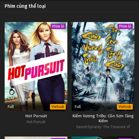
Phim cùng thể loại
Phim lẻ
Phim lẻ
Full
Full
Vietsub
Vietsub
Hot Pursuit
Kiếm Vương Triều: Côn Sơn Tàng
Kiếm
Hot Pursuit
Sword Dynasty: The Treasure of
Sword