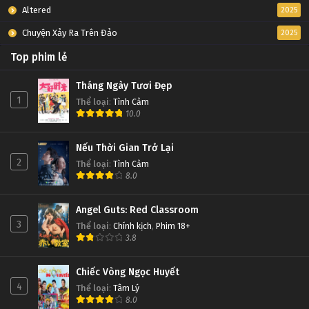
Altered
2025
Chuyện Xảy Ra Trên Đảo
2025
Top phim lẻ
Tháng Ngày Tươi Đẹp
1
Thể loại
:
Tình Cảm
10.0
Nếu Thời Gian Trở Lại
2
Thể loại
:
Tình Cảm
8.0
Angel Guts: Red Classroom
3
Thể loại
:
Chính kịch
,
Phim 18+
3.8
Chiếc Vòng Ngọc Huyết
4
Thể loại
:
Tâm Lý
8.0