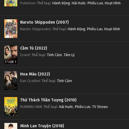
Pokemon
Thể loại
:
Hành Động
,
Hài Hước
,
Phiêu Lưu
,
Hoạt Hình
Naruto Shippuden (2007)
Naruto Shippuuden
Thể loại
:
Hành Động
,
Phiêu Lưu
,
Hoạt Hình
Cầm Tù (2022)
Esaret
Thể loại
:
Tình Cảm
,
Tâm Lý
Hoa Máu (2022)
Kan Cicekleri
Thể loại
:
Tình Cảm
Thử Thách Thần Tượng (2010)
RUNNING MAN
Thể loại
:
Hài Hước
,
Phiêu Lưu
,
TV Shows
Minh Lan Truyện (2018)