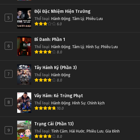
Đội Đặc Nhiệm Hiện Trường
5
Thể loại
:
Hành Động
,
Tâm Lý
,
Phiêu Lưu
6.0
Bí Danh: Phần 1
6
Thể loại
:
Hành Động
,
Tâm Lý
,
Hình Sự
,
Phiêu Lưu
8.0
Tây Hành Kỷ (Phần 3)
7
Thể loại
:
Hành Động
8.0
Vây Hãm: Kẻ Trừng Phạt
8
Thể loại
:
Hành Động
,
Hình Sự
,
Chính kịch
10.0
Trạng Cãi (Phần 13)
9
Thể loại
:
Tình Cảm
,
Hài Hước
,
Phiêu Lưu
,
Gia Đình
8.0