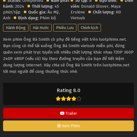
Status:
completed
Năm phát
Số tập:
8
Đạo diễn:
Diễn
hành:
2024
Thời lượng:
45
viên:
Donald Glover
,
Maya
phút/tập
Quốc gia:
Âu Mỹ
,
Erskine
Chất lượng:
HD
Anh
Định dạng:
Phim bộ
Vietsub
Hành Động
Hài Hước
Phiêu Lưu
Chính kịch
Xem phim Ông Bà Smith có phụ đề tiếng việt trên luotphimx.net.
Bạn cũng có thể tải xuống Ông Bà Smith vietsub miễn phí, đừng
quên xem phát trực tuyến với nhiều chất lượng khác nhau 720P 360P
240P 480P (nếu có) tùy theo đường truyền của bạn để tiết kiệm
dung lượng internet. Hãy chia sẻ Ông Bà Smith trên luotphimx.net
tới mọi người để cùng thưởng thức nhé.
Rating 8.0
Trailer
Xem Phim