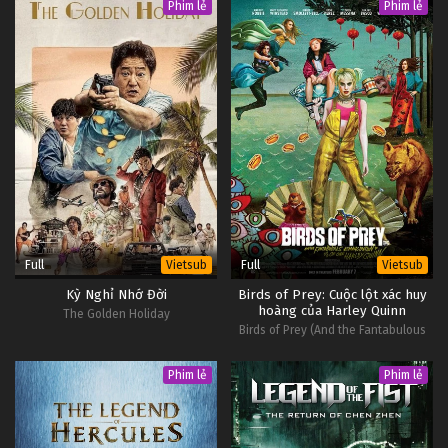
Phim lẻ
Phim lẻ
Full
Full
Vietsub
Vietsub
Kỳ Nghỉ Nhớ Đời
Birds of Prey: Cuộc lột xác huy
hoàng của Harley Quinn
The Golden Holiday
Birds of Prey (And the Fantabulous
Emancipation of One Harley Quinn)
Phim lẻ
Phim lẻ