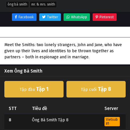
ông bà smith
mr. & mrs. smith
Facebook
Twitter
WhatsApp
Pinterest
Thông tin phim Ông Bà Smith
Meet the Smiths: two lonely strangers, John and Jane, who have
given up their lives and identities to be thrown together as
partners – both in espionage and in marriage.
Xem Ông Bà Smith
Tập 1
Tập 8
Tập đầu
Tập cuối
STT
Tiêu đề
Server
8
Ông Bà Smith Tập 8
Vietsub
#1