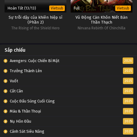
Hoàn Tất (13/13)
Full
Vietsub
Vietsub
Sự trỗi dậy của khiên hiệp sĩ
Vũ Động Càn Khôn Niết Bàn
(Phần 2)
Thần Thạch
The Rising of the Shield Hero
Nirvana Rebirth Of Chinchilla
(Season 2)
Sắp chiếu
Avengers: Cuộc Chiến Bí Mật
2026
Trưởng Thành Lên
2025
Vuốt
2025
Cắt Cân
2025
Cuộc Đấu Súng Cuối Cùng
2025
Máu & Thần Thoại
2025
Nụ Hôn Đầu
2025
Cảnh Sát Siêu Năng
2025