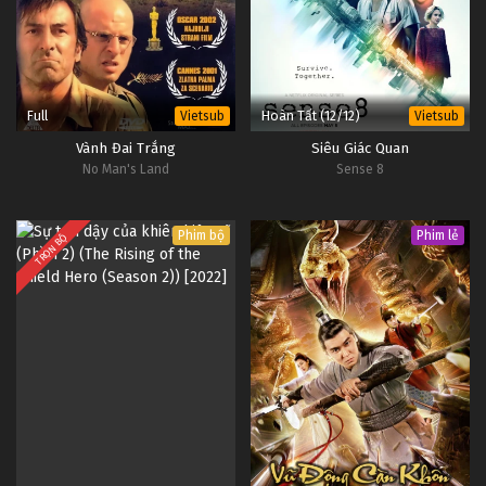
Full
Hoàn Tất (12/12)
Vietsub
Vietsub
Vành Đai Trắng
Siêu Giác Quan
No Man's Land
Sense 8
Phim bộ
Phim lẻ
TRỌN BỘ