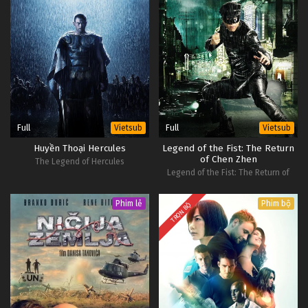
Full
Full
Vietsub
Vietsub
Huyền Thoại Hercules
Legend of the Fist: The Return
of Chen Zhen
The Legend of Hercules
Legend of the Fist: The Return of
Chen Zhen
Phim lẻ
Phim bộ
TRỌN BỘ