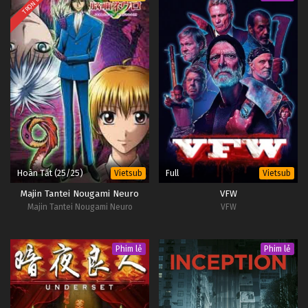
TRỌN BỘ
Hoàn Tất (25/25)
Full
Vietsub
Vietsub
Majin Tantei Nougami Neuro
VFW
Majin Tantei Nougami Neuro
VFW
Phim lẻ
Phim lẻ