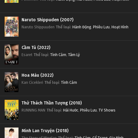
Naruto Shippuden (2007)
Naruto Shippuuden
Thể loại
:
Hành Động
,
Phiêu Lưu
,
Hoạt Hình
Cầm Tù (2022)
Esaret
Thể loại
:
Tình Cảm
,
Tâm Lý
Hoa Máu (2022)
Kan Cicekleri
Thể loại
:
Tình Cảm
Thử Thách Thần Tượng (2010)
RUNNING MAN
Thể loại
:
Hài Hước
,
Phiêu Lưu
,
TV Shows
Minh Lan Truyện (2018)
The Story of Minglan
Thể loại
:
Tình Cảm
,
Cổ Trang
,
Gia Đình