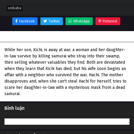
onibaba
Facebook
Twitter
WhatsApp
Pinterest
Thông tin phim Onibaba
While her son, Kichi, is away at war, a woman and her daughter-
in-law survive by killing samurai who stray into their swamp,
then selling whatever valuables they find. Both are devastated
when they learn that Kichi has died, but his wife soon begins an
affair with a neighbor who survived the war, Hachi. The mother
disapproves and, when she can't steal Hachi for herself, tries to
scare her daughter-in-law with a mysterious mask from a dead
samurai.
Bình luận