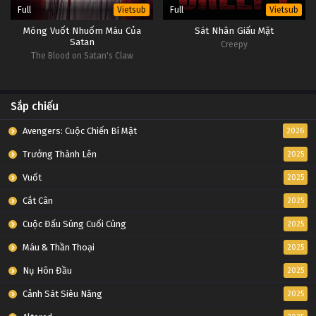
Full
Full
Vietsub
Vietsub
Móng Vuốt Nhuốm Máu Của
Sát Nhân Giấu Mặt
Satan
Creepy
The Blood on Satan's Claw
Sắp chiếu
Avengers: Cuộc Chiến Bí Mật
2026
Trưởng Thành Lên
2025
Vuốt
2025
Cắt Cân
2025
Cuộc Đấu Súng Cuối Cùng
2025
Máu & Thần Thoại
2025
Nụ Hôn Đầu
2025
Cảnh Sát Siêu Năng
2025