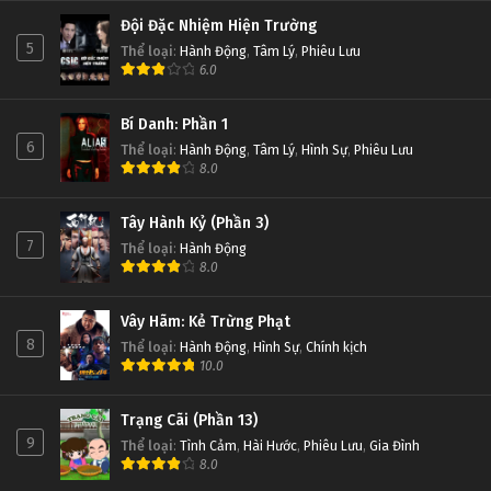
Đội Đặc Nhiệm Hiện Trường
5
Thể loại
:
Hành Động
,
Tâm Lý
,
Phiêu Lưu
6.0
Bí Danh: Phần 1
6
Thể loại
:
Hành Động
,
Tâm Lý
,
Hình Sự
,
Phiêu Lưu
8.0
Tây Hành Kỷ (Phần 3)
7
Thể loại
:
Hành Động
8.0
Vây Hãm: Kẻ Trừng Phạt
8
Thể loại
:
Hành Động
,
Hình Sự
,
Chính kịch
10.0
Trạng Cãi (Phần 13)
9
Thể loại
:
Tình Cảm
,
Hài Hước
,
Phiêu Lưu
,
Gia Đình
8.0