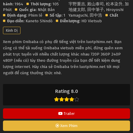
hành:
1964
Thời lượng:
105
宇野重吉
,
殿山泰司
,
松本染升
,
加
Phút
Quốc gia:
Nhật Bản
地健太郎
,
田中筆子
,
Hiroyoshi
Định dạng:
Phim lẻ
Số tập:
1
Yamaguchi
,
田中浩
Chất
Đạo diễn:
Kaneto Shindō
Diễn
lượng:
HD Vietsub
Kinh Dị
Xem phim Onibaba có phụ đề tiếng việt trên luotphimx.net. Bạn
cũng có thể tải xuống Onibaba vietsub miễn phí, đừng quên xem
phát trực tuyến với nhiều chất lượng khác nhau 720P 360P 240P
480P (nếu có) tùy theo đường truyền của bạn để tiết kiệm dung
lượng internet. Hãy chia sẻ Onibaba trên luotphimx.net tới mọi
người để cùng thưởng thức nhé.
Rating 8.0
Trailer
Xem Phim