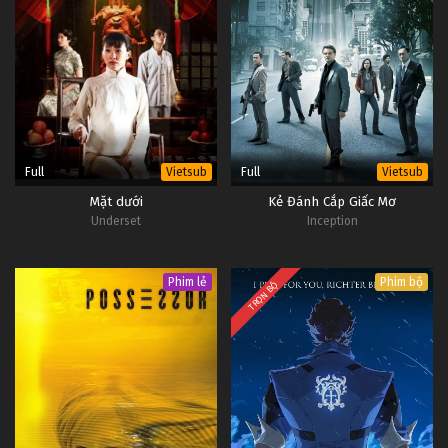
Full
Full
Vietsub
Vietsub
Mặt dưới
Kẻ Đánh Cắp Giấc Mơ
Underset
Inception
Phim lẻ
Phim bộ
TRỌN BỘ