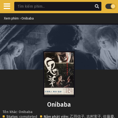
Xem phim
›
Onibaba
Onibaba
Tên khác: Onibaba
Status:
completed
Năm phát
viên:
乙羽信子
,
吉村実子
,
佐藤慶
,