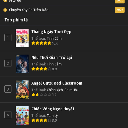
Altered
2025
Chuyện Xảy Ra Trên Đảo
2025
Top phim lẻ
Tháng Ngày Tươi Đẹp
1
Thể loại
:
Tình Cảm
10.0
Nếu Thời Gian Trở Lại
2
Thể loại
:
Tình Cảm
8.0
Angel Guts: Red Classroom
3
Thể loại
:
Chính kịch
,
Phim 18+
3.4
Chiếc Vòng Ngọc Huyết
4
Thể loại
:
Tâm Lý
8.0