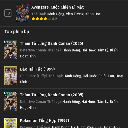
Avengers: Cuộc Chiến Bí Mật
10
Thể loại
:
Hành Động
,
Viễn Tưởng
,
Khoa Học
8.0
Top phim bộ
Thám Tử Lừng Danh Conan (2025)
Detective Conan
Thể loại
:
Hành Động
,
Hài Hước
,
Tâm Lý
,
Bí ẩn
,
Hoạt Hình
Đảo Hải Tặc (1999)
One Piece (Luffy)
Thể loại
:
Hành Động
,
Hài Hước
,
Phiêu Lưu
,
Hoạt
Hình
Thám Tử Lừng Danh Conan (2005)
Detective Conan
Thể loại
:
Hành Động
,
Hài Hước
,
Tâm Lý
,
Bí ẩn
,
Hoạt Hình
Pokemon Tổng Hợp (1997)
Pokemon
Thể loại
:
Hành Động
,
Hài Hước
,
Phiêu Lưu
,
Hoạt Hình