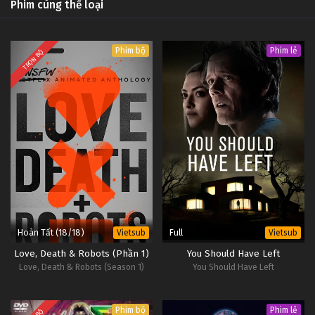
Phim cùng thể loại
Phim bộ
Phim lẻ
TRỌN BỘ
Hoàn Tất (18/18)
Full
Vietsub
Vietsub
Love, Death & Robots (Phần 1)
You Should Have Left
Love, Death & Robots (Season 1)
You Should Have Left
Phim bộ
Phim lẻ