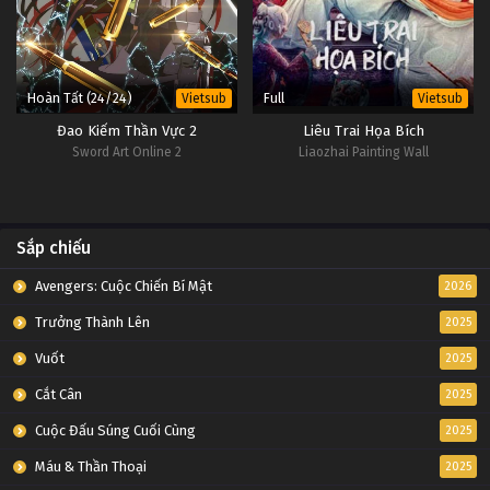
Hoàn Tất (24/24)
Full
Vietsub
Vietsub
Đao Kiếm Thần Vực 2
Liêu Trai Họa Bích
Sword Art Online 2
Liaozhai Painting Wall
Sắp chiếu
Avengers: Cuộc Chiến Bí Mật
2026
Trưởng Thành Lên
2025
Vuốt
2025
Cắt Cân
2025
Cuộc Đấu Súng Cuối Cùng
2025
Máu & Thần Thoại
2025