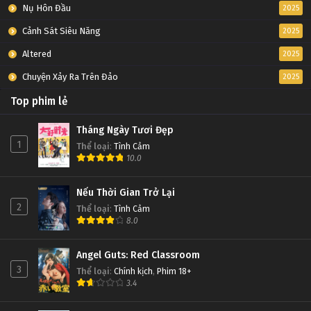
Nụ Hôn Đầu
2025
Cảnh Sát Siêu Năng
2025
Altered
2025
Chuyện Xảy Ra Trên Đảo
2025
Top phim lẻ
Tháng Ngày Tươi Đẹp
1
Thể loại
:
Tình Cảm
10.0
Nếu Thời Gian Trở Lại
2
Thể loại
:
Tình Cảm
8.0
Angel Guts: Red Classroom
3
Thể loại
:
Chính kịch
,
Phim 18+
3.4