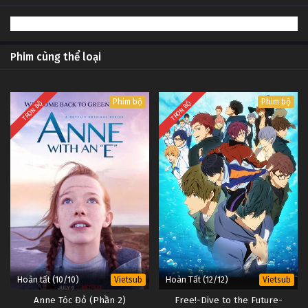
1
Phát Thanh Cứu Nước Mỹ (Phần 2)
Vietsub
#1
Tập 1
Phim cùng thể loại
Phim bộ
Phim bộ
TRỌN BỘ
TRỌN BỘ
Hoàn tất (10/10)
Hoàn Tất (12/12)
Vietsub
Vietsub
Anne Tóc Đỏ (Phần 2)
Free!-Dive to the Future-