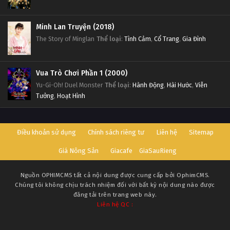
Minh Lan Truyện (2018)
The Story of Minglan
Thể loại
:
Tình Cảm
,
Cổ Trang
,
Gia Đình
Vua Trò Chơi Phần 1 (2000)
Yu-Gi-Oh! Duel Monster
Thể loại
:
Hành Động
,
Hài Hước
,
Viễn
Tưởng
,
Hoạt Hình
Điều khoản sử dụng
Chính sách riêng tư
Liên hệ
Sitemap
Giá Nông Sản
Giacafe
GiaSauRieng
Nguồn
OPHIMCMS
tất cả nội dung được cung cấp bởi OphimCMS.
Chúng tôi không chịu trách nhiệm đối với bất kỳ nội dung nào được
đăng tải trên trang web này.
Liên hệ QC :