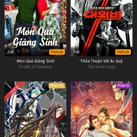
Full
Full
Vietsub
Vietsub
Món Quà Giáng Sinh
Thỏa Thuận Với Ác Quỷ
12 Gifts of Christmas
The Devil's Deal
Phim bộ
Phim lẻ
TRỌN BỘ