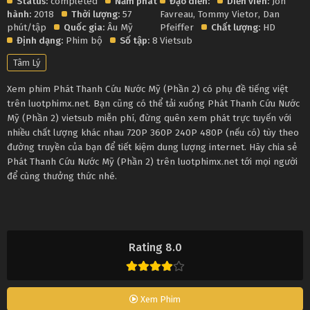
Status:
completed
Năm phát
Đạo diễn:
Diễn viên:
Jon
hành:
2018
Thời lượng:
57
Favreau
,
Tommy Vietor
,
Dan
phút/tập
Quốc gia:
Âu Mỹ
Pfeiffer
Chất lượng:
HD
Định dạng:
Phim bộ
Số tập:
8
Vietsub
Tâm Lý
Xem phim Phát Thanh Cứu Nước Mỹ (Phần 2) có phụ đề tiếng việt
trên luotphimx.net. Bạn cũng có thể tải xuống Phát Thanh Cứu Nước
Mỹ (Phần 2) vietsub miễn phí, đừng quên xem phát trực tuyến với
nhiều chất lượng khác nhau 720P 360P 240P 480P (nếu có) tùy theo
đường truyền của bạn để tiết kiệm dung lượng internet. Hãy chia sẻ
Phát Thanh Cứu Nước Mỹ (Phần 2) trên luotphimx.net tới mọi người
để cùng thưởng thức nhé.
Rating 8.0
Xem Phim