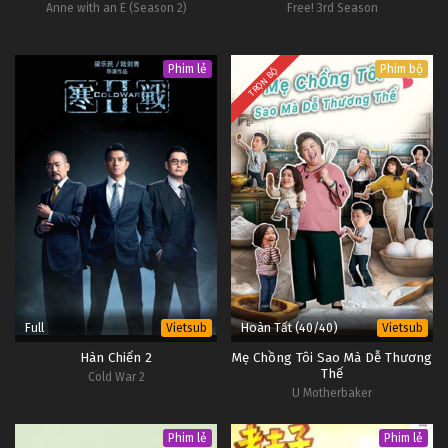
Anne with an E (Season 2)
Free! 3rd Season
Phim lẻ
Phim bộ
TRỌN BỘ
Full
Hoàn Tất (40/40)
Vietsub
Vietsub
Hàn Chiến 2
Mẹ Chồng Tôi Sao Mà Dễ Thương
Thế
Cold War 2
U Motherbaker
Phim lẻ
Phim lẻ