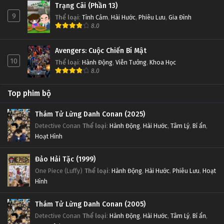
Trạng Cãi (Phần 13)
9
Thể loại
:
Tình Cảm
,
Hài Hước
,
Phiêu Lưu
,
Gia Đình
8.0
Avengers: Cuộc Chiến Bí Mật
10
Thể loại
:
Hành Động
,
Viễn Tưởng
,
Khoa Học
8.0
Top phim bộ
Thám Tử Lừng Danh Conan (2025)
Detective Conan
Thể loại
:
Hành Động
,
Hài Hước
,
Tâm Lý
,
Bí ẩn
,
Hoạt Hình
Đảo Hải Tặc (1999)
One Piece (Luffy)
Thể loại
:
Hành Động
,
Hài Hước
,
Phiêu Lưu
,
Hoạt
Hình
Thám Tử Lừng Danh Conan (2005)
Detective Conan
Thể loại
:
Hành Động
,
Hài Hước
,
Tâm Lý
,
Bí ẩn
,