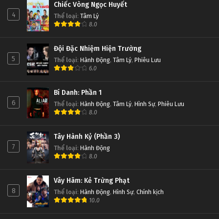
Chiếc Vòng Ngọc Huyết
4
Thể loại
:
Tâm Lý
8.0
Đội Đặc Nhiệm Hiện Trường
5
Thể loại
:
Hành Động
,
Tâm Lý
,
Phiêu Lưu
6.0
Bí Danh: Phần 1
6
Thể loại
:
Hành Động
,
Tâm Lý
,
Hình Sự
,
Phiêu Lưu
8.0
Tây Hành Kỷ (Phần 3)
7
Thể loại
:
Hành Động
8.0
Vây Hãm: Kẻ Trừng Phạt
8
Thể loại
:
Hành Động
,
Hình Sự
,
Chính kịch
10.0