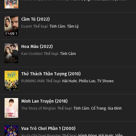
Cầm Tù (2022)
Esaret
Thể loại
:
Tình Cảm
,
Tâm Lý
Hoa Máu (2022)
Kan Cicekleri
Thể loại
:
Tình Cảm
Thử Thách Thần Tượng (2010)
RUNNING MAN
Thể loại
:
Hài Hước
,
Phiêu Lưu
,
TV Shows
Minh Lan Truyện (2018)
The Story of Minglan
Thể loại
:
Tình Cảm
,
Cổ Trang
,
Gia Đình
Vua Trò Chơi Phần 1 (2000)
Yu-Gi-Oh! Duel Monster
Thể loại
:
Hành Động
,
Hài Hước
,
Viễn