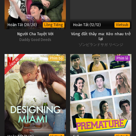
Hoàn Tất (20/20)
Hoàn Tất (12/12)
Lồng Tiếng
Vietsub
Người Cha Tuyệt Vời
Vùng đất thây ma: Kéo nhau trở
lại
Daddy Good Deeds
ゾンビランドサガ リベンジ
Phim bộ
Phim lẻ
TRỌN BỘ