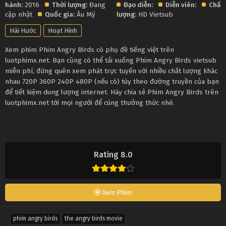
hành:
2016
Thời lượng:
Đang
Đạo diễn:
Diễn viên:
Chất
cập nhật
Quốc gia:
Âu Mỹ
lượng:
HD Vietsub
Hài Hước
Hoạt Hình
Xem phim Phim Angry Birds có phụ đề tiếng việt trên
luotphimx.net. Bạn cũng có thể tải xuống Phim Angry Birds vietsub
miễn phí, đừng quên xem phát trực tuyến với nhiều chất lượng khác
nhau 720P 360P 240P 480P (nếu có) tùy theo đường truyền của bạn
để tiết kiệm dung lượng internet. Hãy chia sẻ Phim Angry Birds trên
luotphimx.net tới mọi người để cùng thưởng thức nhé.
Rating 8.0
Xem Phim
phim angry birds
the angry birds movie