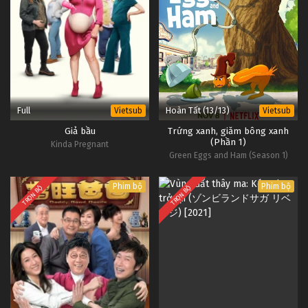
Full
Hoàn Tất (13/13)
Vietsub
Vietsub
Giả bầu
Trứng xanh, giăm bông xanh
(Phần 1)
Kinda Pregnant
Green Eggs and Ham (Season 1)
Phim bộ
Phim bộ
TRỌN BỘ
TRỌN BỘ