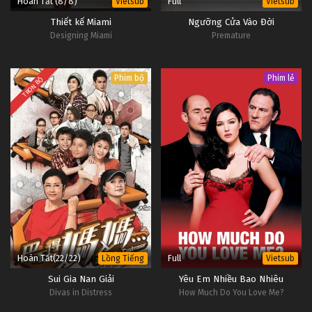
Hoàn Tất (8/8)
Full
Vietsub
Vietsub
Thiết kế Miami
Ngưỡng Cửa Vào Đời
Designing Miami
Premature
Phim bộ
Phim lẻ
TRỌN BỘ
Hoàn Tất(22/22)
Full
Lồng Tiếng
Vietsub
Sui Gia Nan Giải
Yêu Em Nhiều Bao Nhiêu
Divas in Distress
How Much Do You Love Me?