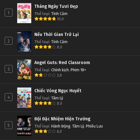
Tháng Ngày Tươi Đẹp
1
Thể loại
:
Tình Cảm
10.0
Nếu Thời Gian Trở Lại
2
Thể loại
:
Tình Cảm
8.0
Angel Guts: Red Classroom
3
Thể loại
:
Chính kịch
,
Phim 18+
3.8
Chiếc Vòng Ngọc Huyết
4
Thể loại
:
Tâm Lý
8.0
Đội Đặc Nhiệm Hiện Trường
5
Thể loại
:
Hành Động
,
Tâm Lý
,
Phiêu Lưu
6.0