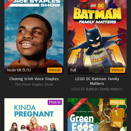
Hoàn tất (5/5)
Full
Vietsub
Vietsub
Chương trình Vince Staples
LEGO DC Batman: Family
Matters
The Vince Staples Show
LEGO DC Batman: Family Matters
Phim lẻ
Phim bộ
TRỌN BỘ