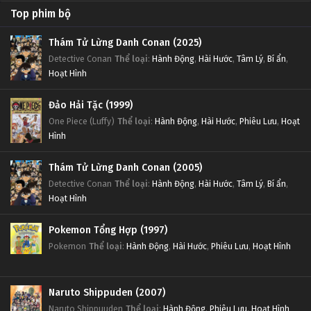
Top phim bộ
Thám Tử Lừng Danh Conan (2025)
Detective Conan
Thể loại
:
Hành Động
,
Hài Hước
,
Tâm Lý
,
Bí ẩn
,
Hoạt Hình
Đảo Hải Tặc (1999)
One Piece (Luffy)
Thể loại
:
Hành Động
,
Hài Hước
,
Phiêu Lưu
,
Hoạt
Hình
Thám Tử Lừng Danh Conan (2005)
Detective Conan
Thể loại
:
Hành Động
,
Hài Hước
,
Tâm Lý
,
Bí ẩn
,
Hoạt Hình
Pokemon Tổng Hợp (1997)
Pokemon
Thể loại
:
Hành Động
,
Hài Hước
,
Phiêu Lưu
,
Hoạt Hình
Naruto Shippuden (2007)
Naruto Shippuuden
Thể loại
:
Hành Động
,
Phiêu Lưu
,
Hoạt Hình