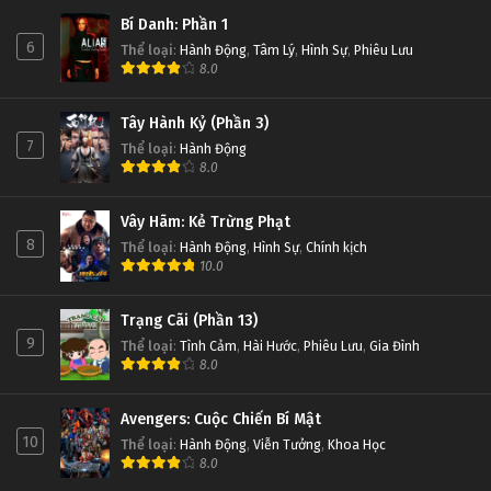
Bí Danh: Phần 1
6
Thể loại
:
Hành Động
,
Tâm Lý
,
Hình Sự
,
Phiêu Lưu
8.0
Tây Hành Kỷ (Phần 3)
7
Thể loại
:
Hành Động
8.0
Vây Hãm: Kẻ Trừng Phạt
8
Thể loại
:
Hành Động
,
Hình Sự
,
Chính kịch
10.0
Trạng Cãi (Phần 13)
9
Thể loại
:
Tình Cảm
,
Hài Hước
,
Phiêu Lưu
,
Gia Đình
8.0
Avengers: Cuộc Chiến Bí Mật
10
Thể loại
:
Hành Động
,
Viễn Tưởng
,
Khoa Học
8.0