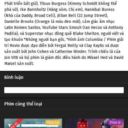
Phát triển bắt giữ), Titsus Burgess (Kimmy Schmidt không thể
phá vỡ), Ike Barinholtz (Hàng xóm, Chị em), Hannibal Buress
(Nhà của Daddy, Broad Cell), Jillian Bell (22 Jump Street),
Danielle Brooks (Orange là màu đen mới), cảm giác âm nhạc
Latin Romeo Santos, YouTube Stars Smosh (Ian Hecox và Anthony
Padilla), và Superstar nhạc đồng quê Blake Shelton, người viết và
tạo khuôn "Những người bạn gốc, "Hình ảnh Columbia / Phim giải
trí Rovio được đạo diễn bởi Fergal Reilly và Clay Kaytis và được
sản xuất bởi John Cohen và Catherine Winder. Trình chiếu là của
Jon Vitti và bộ phim là giám đốc điều hành do Mikael Hed và David
Maisel sản xuất.
Bình luận
Phim cùng thể loại
Phim bộ
Phim lẻ
TRỌN BỘ