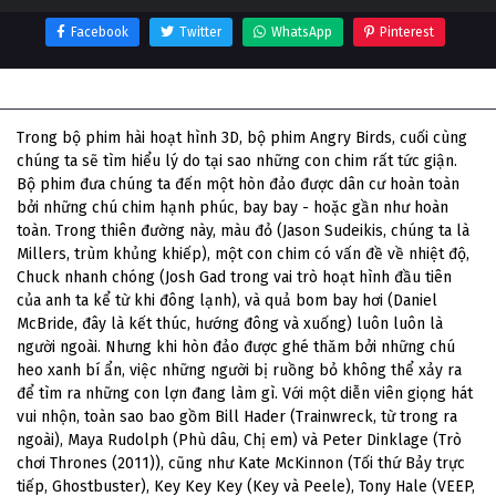
Facebook
Twitter
WhatsApp
Pinterest
Thông tin phim Phim Angry Birds
Trong bộ phim hài hoạt hình 3D, bộ phim Angry Birds, cuối cùng
chúng ta sẽ tìm hiểu lý do tại sao những con chim rất tức giận.
Bộ phim đưa chúng ta đến một hòn đảo được dân cư hoàn toàn
bởi những chú chim hạnh phúc, bay bay - hoặc gần như hoàn
toàn. Trong thiên đường này, màu đỏ (Jason Sudeikis, chúng ta là
Millers, trùm khủng khiếp), một con chim có vấn đề về nhiệt độ,
Chuck nhanh chóng (Josh Gad trong vai trò hoạt hình đầu tiên
của anh ta kể từ khi đông lạnh), và quả bom bay hơi (Daniel
McBride, đây là kết thúc, hướng đông và xuống) luôn luôn là
người ngoài. Nhưng khi hòn đảo được ghé thăm bởi những chú
heo xanh bí ẩn, việc những người bị ruồng bỏ không thể xảy ra
để tìm ra những con lợn đang làm gì. Với một diễn viên giọng hát
vui nhộn, toàn sao bao gồm Bill Hader (Trainwreck, từ trong ra
ngoài), Maya Rudolph (Phù dâu, Chị em) và Peter Dinklage (Trò
chơi Thrones (2011)), cũng như Kate McKinnon (Tối thứ Bảy trực
tiếp, Ghostbuster), Key Key Key (Key và Peele), Tony Hale (VEEP,