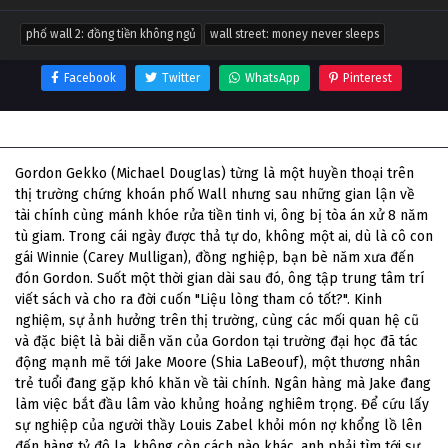
phố wall 2: đồng tiền không ngủ
wall street: money never sleeps
Facebook
Twitter
WhatsApp
Pinterest
Thông tin phim Phố Wall 2: Đồng Tiền Không Ngủ
Gordon Gekko (Michael Douglas) từng là một huyền thoại trên
thị trường chứng khoán phố Wall nhưng sau những gian lận về
tài chính cùng mánh khóe rửa tiền tinh vi, ông bị tòa án xử 8 năm
tù giam. Trong cái ngày được thả tự do, không một ai, dù là cô con
gái Winnie (Carey Mulligan), đồng nghiệp, bạn bè năm xưa đến
đón Gordon. Suốt một thời gian dài sau đó, ông tập trung tâm trí
viết sách và cho ra đời cuốn "Liệu lòng tham có tốt?". Kinh
nghiệm, sự ảnh hưởng trên thị trường, cùng các mối quan hệ cũ
và đặc biệt là bài diễn văn của Gordon tại trường đại học đã tác
động mạnh mẽ tới Jake Moore (Shia LaBeouf), một thương nhân
trẻ tuổi đang gặp khó khăn về tài chính. Ngân hàng mà Jake đang
làm việc bắt đầu lâm vào khủng hoảng nghiêm trọng. Để cứu lấy
sự nghiệp của người thầy Louis Zabel khỏi món nợ khổng lồ lên
đến hàng tỷ đô la, không còn cách nào khác, anh phải tìm tới sự