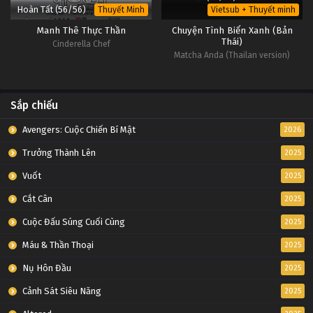
Hoàn Tất (56/56)
Thuyết Minh
Vietsub + Thuyết minh
Manh Thê Thực Thần
Chuyện Tình Biển Xanh (Bản
Thái)
Cinderella Chef
Matcha Anda (Thailan version)
Sắp chiếu
Avengers: Cuộc Chiến Bí Mật
2026
Trưởng Thành Lên
2025
Vuốt
2025
Cắt Cân
2025
Cuộc Đấu Súng Cuối Cùng
2025
Máu & Thần Thoại
2025
Nụ Hôn Đầu
2025
Cảnh Sát Siêu Năng
2025