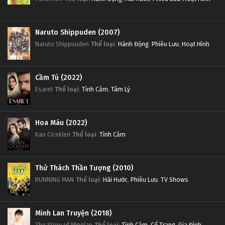
Naruto Shippuden (2007)
Naruto Shippuuden
Thể loại
:
Hành Động
,
Phiêu Lưu
,
Hoạt Hình
Cầm Tù (2022)
Esaret
Thể loại
:
Tình Cảm
,
Tâm Lý
Hoa Máu (2022)
Kan Cicekleri
Thể loại
:
Tình Cảm
Thử Thách Thần Tượng (2010)
RUNNING MAN
Thể loại
:
Hài Hước
,
Phiêu Lưu
,
TV Shows
Minh Lan Truyện (2018)
The Story of Minglan
Thể loại
:
Tình Cảm
,
Cổ Trang
,
Gia Đình