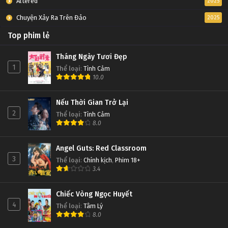
Altered
2025
Chuyện Xảy Ra Trên Đảo
2025
Top phim lẻ
Tháng Ngày Tươi Đẹp
1
Thể loại
:
Tình Cảm
10.0
Nếu Thời Gian Trở Lại
2
Thể loại
:
Tình Cảm
8.0
Angel Guts: Red Classroom
3
Thể loại
:
Chính kịch
,
Phim 18+
3.4
Chiếc Vòng Ngọc Huyết
4
Thể loại
:
Tâm Lý
8.0