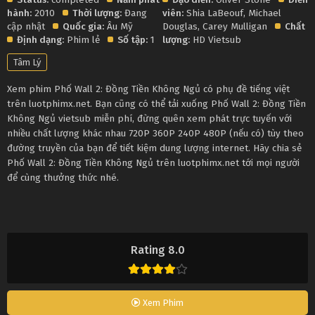
hành:
2010
Thời lượng:
Đang
viên:
Shia LaBeouf
,
Michael
cập nhật
Quốc gia:
Âu Mỹ
Douglas
,
Carey Mulligan
Chất
Định dạng:
Phim lẻ
Số tập:
1
lượng:
HD Vietsub
Tâm Lý
Xem phim Phố Wall 2: Đồng Tiền Không Ngủ có phụ đề tiếng việt
trên luotphimx.net. Bạn cũng có thể tải xuống Phố Wall 2: Đồng Tiền
Không Ngủ vietsub miễn phí, đừng quên xem phát trực tuyến với
nhiều chất lượng khác nhau 720P 360P 240P 480P (nếu có) tùy theo
đường truyền của bạn để tiết kiệm dung lượng internet. Hãy chia sẻ
Phố Wall 2: Đồng Tiền Không Ngủ trên luotphimx.net tới mọi người
để cùng thưởng thức nhé.
Rating 8.0
Xem Phim