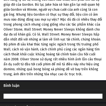
giúp đỡ của Gordon. Bù lại, Jake hứa sẽ hàn gắn lại mối quan hệ
giữa Gordon và Winnie, người vợ chưa cưới của anh cũng là con
gái ông. Nhưng liệu Gordon có thực sự thay đổi, liệu còn có âm
mưu nào đứng đằng sau mọi sự việc? Mặc dù đã có nhiều thay đổi
trong phong cách nhưng cũng giống như các tác phẩm khác của
Oliver Stone, Wall Street: Money Never Sleeps không dành cho
đại đa số khán giả. Có lẽ, Wall Street: Money Never Sleeps hấp
dẫn nhất đối với những ai làm về lĩnh vực tài chính, chứng khoán.
Bộ phim đi sâu khai thác từng ngóc ngách trong thị trường phố
Wall, cách nó vận hành, cách chính phủ cùng các ngân hàng tìm
cách thoát khỏi cuộc khủng hoàng tài chính toàn cầu hồi cuối
năm 2008. Oliver Stone sử dụng rất nhiều hình ảnh lẫn câu thoại
ẩn dụ suốt từ đầu tới cuối phim để mô tả điều này như hiệu ứng
domino, những quả bong bóng xà phòng dễ vỡ bay trên không
trung, ánh đèn trên những tòa nhạc cao ốc trọc trời..
Bình luận