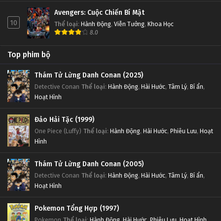
Avengers: Cuộc Chiến Bí Mật
10
Thể loại
:
Hành Động
,
Viễn Tưởng
,
Khoa Học
8.0
Top phim bộ
Thám Tử Lừng Danh Conan (2025)
Detective Conan
Thể loại
:
Hành Động
,
Hài Hước
,
Tâm Lý
,
Bí ẩn
,
Hoạt Hình
Đảo Hải Tặc (1999)
One Piece (Luffy)
Thể loại
:
Hành Động
,
Hài Hước
,
Phiêu Lưu
,
Hoạt
Hình
Thám Tử Lừng Danh Conan (2005)
Detective Conan
Thể loại
:
Hành Động
,
Hài Hước
,
Tâm Lý
,
Bí ẩn
,
Hoạt Hình
Pokemon Tổng Hợp (1997)
Pokemon
Thể loại
:
Hành Động
,
Hài Hước
,
Phiêu Lưu
,
Hoạt Hình