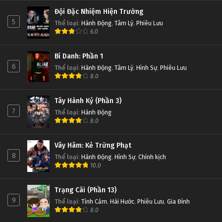
Đội Đặc Nhiệm Hiện Trường
5
Thể loại
:
Hành Động
,
Tâm Lý
,
Phiêu Lưu
6.0
Bí Danh: Phần 1
6
Thể loại
:
Hành Động
,
Tâm Lý
,
Hình Sự
,
Phiêu Lưu
8.0
Tây Hành Kỷ (Phần 3)
7
Thể loại
:
Hành Động
8.0
Vây Hãm: Kẻ Trừng Phạt
8
Thể loại
:
Hành Động
,
Hình Sự
,
Chính kịch
10.0
Trạng Cãi (Phần 13)
9
Thể loại
:
Tình Cảm
,
Hài Hước
,
Phiêu Lưu
,
Gia Đình
8.0