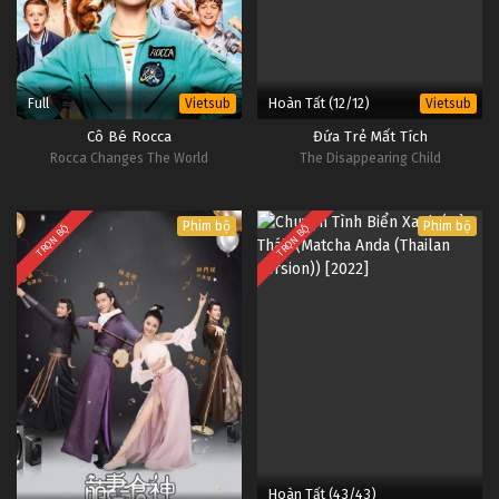
Full
Hoàn Tất (12/12)
Vietsub
Vietsub
Cô Bé Rocca
Đứa Trẻ Mất Tích
Rocca Changes The World
The Disappearing Child
Phim bộ
Phim bộ
TRỌN BỘ
TRỌN BỘ
Hoàn Tất (43/43)