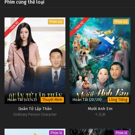
Phim cùng thể loại
Phim bộ
Phim bộ
TRỌN BỘ
TRỌN BỘ
Hoàn Tất (43/43)
Hoàn Tất (20/20)
Thuyết Minh
Lồng Tiếng
Quân Tử Lập Thân
Mười Anh Em
Ordinary Person Character
十兄弟
Phim lẻ
Phim lẻ