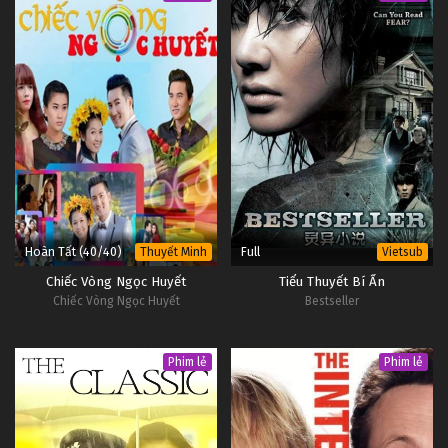
Hoàn Tất (40/40)
Full
Thuyết Minh
Vietsub
Chiếc Vòng Ngọc Huyết
Tiểu Thuyết Bí Ẩn
Chiếc Vòng Ngọc Huyết
Bestseller
Phim lẻ
Phim lẻ