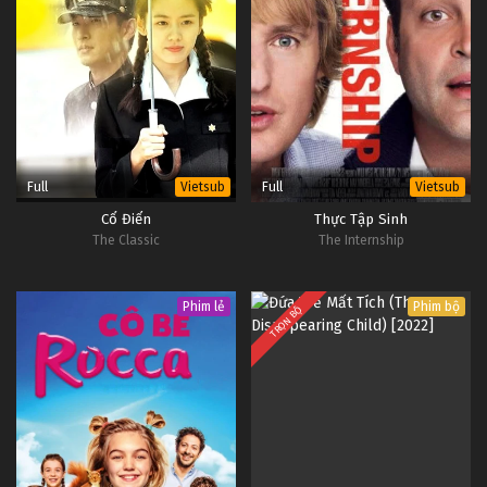
Full
Full
Vietsub
Vietsub
Cổ Điển
Thực Tập Sinh
The Classic
The Internship
Phim lẻ
Phim bộ
TRỌN BỘ