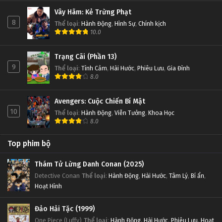
Vây Hãm: Kẻ Trừng Phạt
8
Thể loại
:
Hành Động
,
Hình Sự
,
Chính kịch
10.0
Trạng Cãi (Phần 13)
9
Thể loại
:
Tình Cảm
,
Hài Hước
,
Phiêu Lưu
,
Gia Đình
8.0
Avengers: Cuộc Chiến Bí Mật
10
Thể loại
:
Hành Động
,
Viễn Tưởng
,
Khoa Học
8.0
Top phim bộ
Thám Tử Lừng Danh Conan (2025)
Detective Conan
Thể loại
:
Hành Động
,
Hài Hước
,
Tâm Lý
,
Bí ẩn
,
Hoạt Hình
Đảo Hải Tặc (1999)
One Piece (Luffy)
Thể loại
:
Hành Động
,
Hài Hước
,
Phiêu Lưu
,
Hoạt