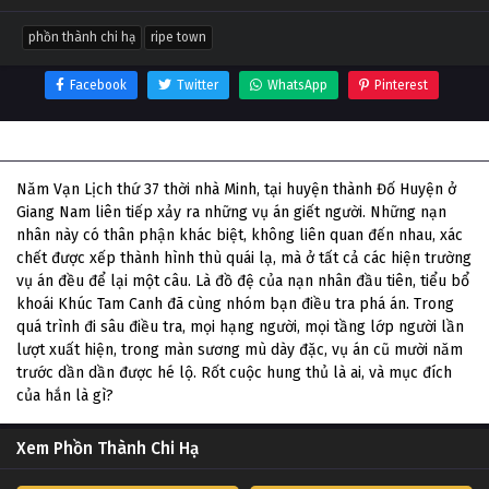
phồn thành chi hạ
ripe town
Facebook
Twitter
WhatsApp
Pinterest
Thông tin phim Phồn Thành Chi Hạ
Năm Vạn Lịch thứ 37 thời nhà Minh, tại huyện thành Đố Huyện ở
Giang Nam liên tiếp xảy ra những vụ án giết người. Những nạn
nhân này có thân phận khác biệt, không liên quan đến nhau, xác
chết được xếp thành hình thù quái lạ, mà ở tất cả các hiện trường
vụ án đều để lại một câu. Là đồ đệ của nạn nhân đầu tiên, tiểu bổ
khoái Khúc Tam Canh đã cùng nhóm bạn điều tra phá án. Trong
quá trình đi sâu điều tra, mọi hạng người, mọi tầng lớp người lần
lượt xuất hiện, trong màn sương mù dày đặc, vụ án cũ mười năm
trước dần dần được hé lộ. Rốt cuộc hung thủ là ai, và mục đích
của hắn là gì?
Xem Phồn Thành Chi Hạ