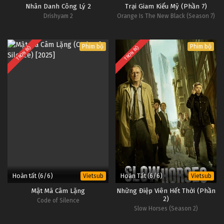
Nhân Danh Công Lý 2
Trại Giam Kiểu Mỹ (Phần 7)
Drishyam 2
Orange Is The New Black (Season 7)
Phim bộ
Phim bộ
TRỌN BỘ
TRỌN BỘ
Hoàn tất (6/6)
Hoàn Tất (6/6)
Vietsub
Vietsub
Mật Mã Câm Lặng
Những Điệp Viên Hết Thời (Phần
2)
Code of Silence
Slow Horses (Season 2)