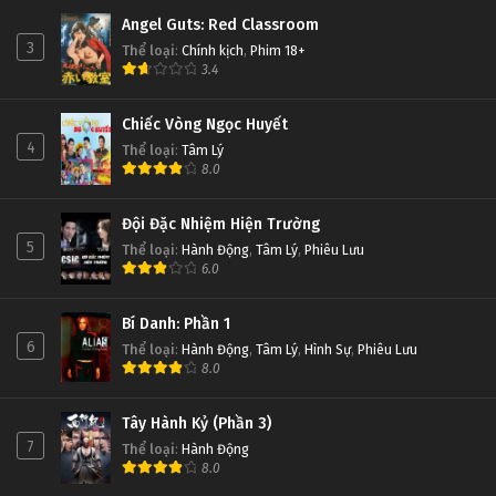
Angel Guts: Red Classroom
3
Thể loại
:
Chính kịch
,
Phim 18+
3.4
Chiếc Vòng Ngọc Huyết
4
Thể loại
:
Tâm Lý
8.0
Đội Đặc Nhiệm Hiện Trường
5
Thể loại
:
Hành Động
,
Tâm Lý
,
Phiêu Lưu
6.0
Bí Danh: Phần 1
6
Thể loại
:
Hành Động
,
Tâm Lý
,
Hình Sự
,
Phiêu Lưu
8.0
Tây Hành Kỷ (Phần 3)
7
Thể loại
:
Hành Động
8.0