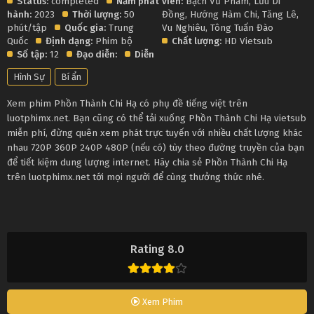
Status:
completed
Năm phát
viên:
Bạch Vũ Phàm
,
Lưu Di
hành:
2023
Thời lượng:
50
Đồng
,
Hướng Hàm Chi
,
Tăng Lê
,
phút/tập
Quốc gia:
Trung
Vu Nghiêu
,
Tông Tuấn Đào
Quốc
Định dạng:
Phim bộ
Chất lượng:
HD Vietsub
Số tập:
12
Đạo diễn:
Diễn
Hình Sự
Bí ẩn
Xem phim Phồn Thành Chi Hạ có phụ đề tiếng việt trên
luotphimx.net. Bạn cũng có thể tải xuống Phồn Thành Chi Hạ vietsub
miễn phí, đừng quên xem phát trực tuyến với nhiều chất lượng khác
nhau 720P 360P 240P 480P (nếu có) tùy theo đường truyền của bạn
để tiết kiệm dung lượng internet. Hãy chia sẻ Phồn Thành Chi Hạ
trên luotphimx.net tới mọi người để cùng thưởng thức nhé.
Rating 8.0
Xem Phim