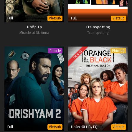
Full
Full
Vietsub
Vietsub
Phép Lạ
Trainspotting
Miracle at St. Anna
Trainspotting
Phim lẻ
Phim bộ
TRỌN BỘ
Full
Hoàn tất (13/13)
Vietsub
Vietsub