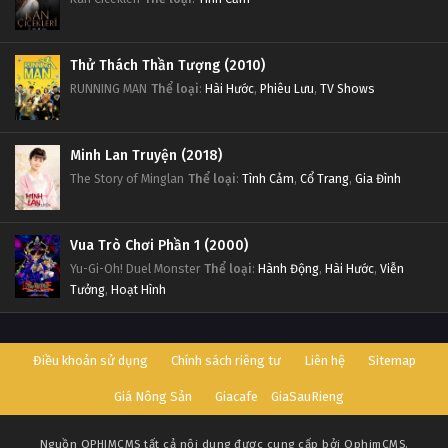
Thử Thách Thần Tượng (2010)
RUNNING MAN
Thể loại
:
Hài Hước
,
Phiêu Lưu
,
TV Shows
Minh Lan Truyện (2018)
The Story of Minglan
Thể loại
:
Tình Cảm
,
Cổ Trang
,
Gia Đình
Vua Trò Chơi Phần 1 (2000)
Yu-Gi-Oh! Duel Monster
Thể loại
:
Hành Động
,
Hài Hước
,
Viễn
Tưởng
,
Hoạt Hình
Điều khoản sử dụng
Chính sách riêng tư
Liên hệ
Sitemap
Giá Nông Sản
Giacafe
GiaSauRieng
Nguồn
OPHIMCMS
tất cả nội dung được cung cấp bởi OphimCMS.