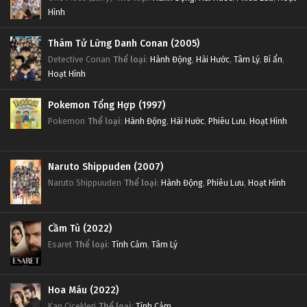
Hình
Thám Tử Lừng Danh Conan (2005)
Detective Conan
Thể loại
:
Hành Động
,
Hài Hước
,
Tâm Lý
,
Bí ẩn
,
Hoạt Hình
Pokemon Tổng Hợp (1997)
Pokemon
Thể loại
:
Hành Động
,
Hài Hước
,
Phiêu Lưu
,
Hoạt Hình
Naruto Shippuden (2007)
Naruto Shippuuden
Thể loại
:
Hành Động
,
Phiêu Lưu
,
Hoạt Hình
Cầm Tù (2022)
Esaret
Thể loại
:
Tình Cảm
,
Tâm Lý
Hoa Máu (2022)
Kan Cicekleri
Thể loại
:
Tình Cảm