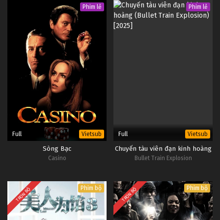
Phim lẻ
Phim lẻ
Full
Full
Vietsub
Vietsub
Sòng Bạc
Chuyến tàu viên đạn kinh hoàng
Casino
Bullet Train Explosion
Phim bộ
Phim bộ
TRỌN BỘ
TRỌN BỘ