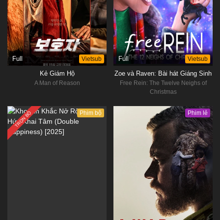
Full
Vietsub
Full
Vietsub
Kẻ Giám Hộ
Zoe và Raven: Bài hát Giáng Sinh
A Man of Reason
Free Rein: The Twelve Neighs of
Christmas
Phim bộ
Phim lẻ
TRỌN BỘ