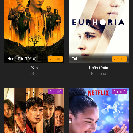
Hoàn Tất (10/10)
Vietsub
Full
Vietsub
Silo
Phấn Chấn
Silo
Euphoria
Phim lẻ
Phim lẻ