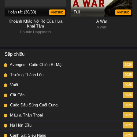
Hoàn tất (30/30)
Vietsub
Full
Vietsub
Khoảnh Khắc Nở Rộ Của Hứa
A War
Khai Tâm
A War
Double Happiness
Sắp chiếu
Avengers: Cuộc Chiến Bí Mật
2026
Trưởng Thành Lên
2025
Vuốt
2025
Cắt Cân
2025
Cuộc Đấu Súng Cuối Cùng
2025
Máu & Thần Thoại
2025
Nụ Hôn Đầu
2025
Cảnh Sát Siêu Năng
2025