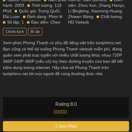
hành:
2009
Thời lượng:
118
viên:
Zhou Xun
,
Zhang Hanyu
,
Phút
Quốc gia:
Trung Quốc
,
Li Bingbing
,
Xiaoming Huang
,
Đài Loan
Định dạng:
Phim lẻ
Zhiwen Wang
Chất lượng:
Số tập:
1
Đạo diễn:
Chen
HD Vietsub
Chính kịch
Bí ẩn
Xem phim Phong Thanh có phụ đề tiếng việt trên luotphimx.net.
Bạn cũng có thể tải xuống Phong Thanh vietsub miễn phí, đừng
quên xem phát trực tuyến với nhiều chất lượng khác nhau 720P
360P 240P 480P (nếu có) tùy theo đường truyền của bạn để tiết
kiệm dung lượng internet. Hãy chia sẻ Phong Thanh trên
luotphimx.net tới mọi người để cùng thưởng thức nhé.
Rating 8.0
Xem Phim