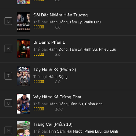
8.0
Đội Đặc Nhiệm Hiện Trường
5
Thể loại
:
Hành Động
,
Tâm Lý
,
Phiêu Lưu
6.0
Bí Danh: Phần 1
6
Thể loại
:
Hành Động
,
Tâm Lý
,
Hình Sự
,
Phiêu Lưu
8.0
Tây Hành Kỷ (Phần 3)
7
Thể loại
:
Hành Động
8.0
Vây Hãm: Kẻ Trừng Phạt
8
Thể loại
:
Hành Động
,
Hình Sự
,
Chính kịch
10.0
Trạng Cãi (Phần 13)
9
Thể loại
:
Tình Cảm
,
Hài Hước
,
Phiêu Lưu
,
Gia Đình