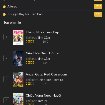
Altered
2025
Chuyện Xảy Ra Trên Đảo
2025
Top phim lẻ
Tháng Ngày Tươi Đẹp
1
Thể loại
:
Tình Cảm
10.0
Nếu Thời Gian Trở Lại
2
Thể loại
:
Tình Cảm
8.0
Angel Guts: Red Classroom
3
Thể loại
:
Chính kịch
,
Phim 18+
3.4
Chiếc Vòng Ngọc Huyết
4
Thể loại
:
Tâm Lý