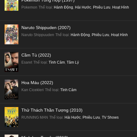
Pokemon Tổng Hợp (1997)
Pokemon
Thể loại
:
Hành Động
,
Hài Hước
,
Phiêu Lưu
,
Hoạt Hình
Naruto Shippuden (2007)
Naruto Shippuuden
Thể loại
:
Hành Động
,
Phiêu Lưu
,
Hoạt Hình
Cầm Tù (2022)
Esaret
Thể loại
:
Tình Cảm
,
Tâm Lý
Hoa Máu (2022)
Kan Cicekleri
Thể loại
:
Tình Cảm
Thử Thách Thần Tượng (2010)
RUNNING MAN
Thể loại
:
Hài Hước
,
Phiêu Lưu
,
TV Shows