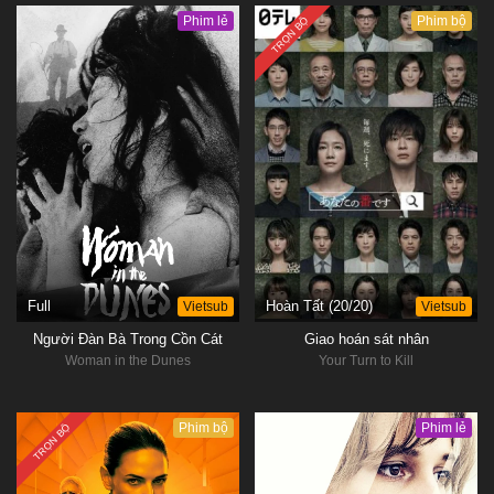
Phim lẻ
Phim bộ
TRỌN BỘ
Full
Vietsub
Hoàn Tất (20/20)
Vietsub
Người Đàn Bà Trong Cồn Cát
Giao hoán sát nhân
Woman in the Dunes
Your Turn to Kill
Phim bộ
Phim lẻ
TRỌN BỘ