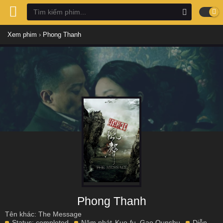
Xem phim
›
Phong Thanh
Phong Thanh
Tên khác: The Message
Status:
completed
Năm phát
Kuo-fu
,
Gao Qunshu
Diễn