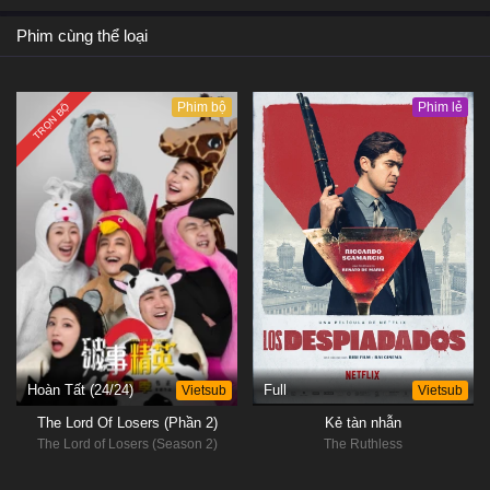
Phim cùng thể loại
Phim bộ
Phim lẻ
TRỌN BỘ
Hoàn Tất (24/24)
Vietsub
Full
Vietsub
The Lord Of Losers (Phần 2)
Kẻ tàn nhẫn
The Lord of Losers (Season 2)
The Ruthless