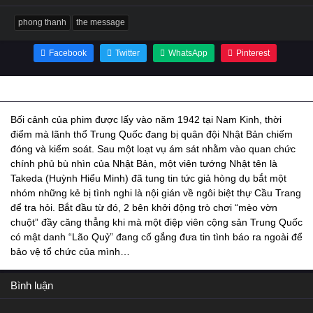
phong thanh
the message
Facebook
Twitter
WhatsApp
Pinterest
Thông tin phim Phong Thanh
Bối cảnh của phim được lấy vào năm 1942 tại Nam Kinh, thời
điểm mà lãnh thổ Trung Quốc đang bị quân đội Nhật Bản chiếm
đóng và kiểm soát. Sau một loạt vụ ám sát nhằm vào quan chức
chính phủ bù nhìn của Nhật Bản, một viên tướng Nhật tên là
Takeda (Huỳnh Hiểu Minh) đã tung tin tức giả hòng dụ bắt một
nhóm những kẻ bị tình nghi là nội gián về ngôi biệt thự Cầu Trang
để tra hỏi. Bắt đầu từ đó, 2 bên khởi động trò chơi “mèo vờn
chuột” đầy căng thẳng khi mà một điệp viên cộng sản Trung Quốc
có mật danh “Lão Quỷ” đang cố gắng đưa tin tình báo ra ngoài để
bảo vệ tổ chức của mình…
Bình luận