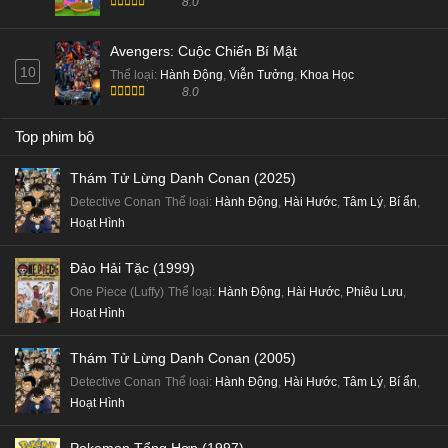
8.0
Avengers: Cuộc Chiến Bí Mật
10
Thể loại
:
Hành Động
,
Viễn Tưởng
,
Khoa Học
8.0
Top phim bộ
Thám Tử Lừng Danh Conan (2025)
Detective Conan
Thể loại
:
Hành Động
,
Hài Hước
,
Tâm Lý
,
Bí ẩn
,
Hoạt Hình
Đảo Hải Tặc (1999)
One Piece (Luffy)
Thể loại
:
Hành Động
,
Hài Hước
,
Phiêu Lưu
,
Hoạt Hình
Thám Tử Lừng Danh Conan (2005)
Detective Conan
Thể loại
:
Hành Động
,
Hài Hước
,
Tâm Lý
,
Bí ẩn
,
Hoạt Hình