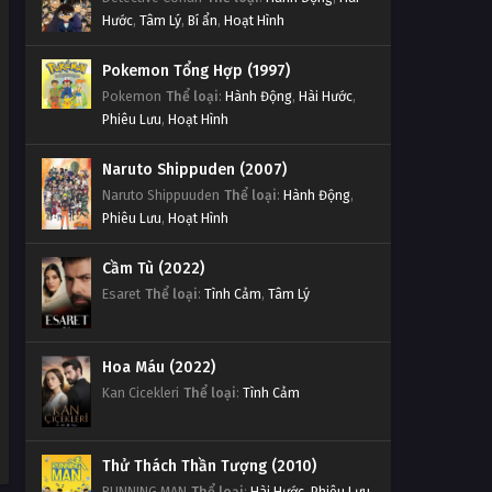
Hước
,
Tâm Lý
,
Bí ẩn
,
Hoạt Hình
Pokemon Tổng Hợp (1997)
Pokemon
Thể loại
:
Hành Động
,
Hài Hước
,
Phiêu Lưu
,
Hoạt Hình
Naruto Shippuden (2007)
Naruto Shippuuden
Thể loại
:
Hành Động
,
Phiêu Lưu
,
Hoạt Hình
Cầm Tù (2022)
Esaret
Thể loại
:
Tình Cảm
,
Tâm Lý
Hoa Máu (2022)
Kan Cicekleri
Thể loại
:
Tình Cảm
Thử Thách Thần Tượng (2010)
RUNNING MAN
Thể loại
:
Hài Hước
,
Phiêu Lưu
,