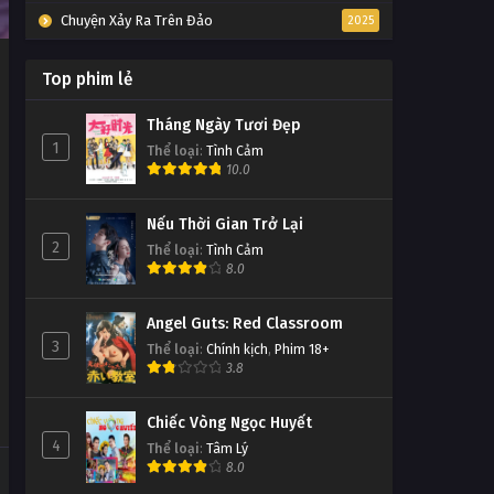
Chuyện Xảy Ra Trên Đảo
2025
Top phim lẻ
Tháng Ngày Tươi Đẹp
1
Thể loại
:
Tình Cảm
10.0
Nếu Thời Gian Trở Lại
2
Thể loại
:
Tình Cảm
8.0
Angel Guts: Red Classroom
3
Thể loại
:
Chính kịch
,
Phim 18+
3.8
Chiếc Vòng Ngọc Huyết
4
Thể loại
:
Tâm Lý
8.0