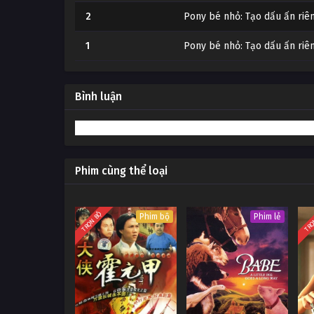
2
Pony bé nhỏ: Tạo dấu ấn riê
1
Pony bé nhỏ: Tạo dấu ấn riê
Bình luận
Phim cùng thể loại
TRỌN BỘ
TRỌ
Phim bộ
Phim lẻ