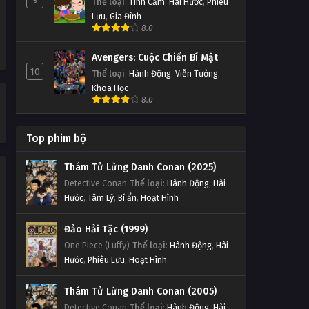
9
Thể loại
:
Tình Cảm
,
Hài Hước
,
Phiêu
Lưu
,
Gia Đình
8.0
Avengers: Cuộc Chiến Bí Mật
10
Thể loại
:
Hành Động
,
Viễn Tưởng
,
Khoa Học
8.0
Top phim bộ
Thám Tử Lừng Danh Conan (2025)
Detective Conan
Thể loại
:
Hành Động
,
Hài
Hước
,
Tâm Lý
,
Bí ẩn
,
Hoạt Hình
Đảo Hải Tặc (1999)
One Piece (Luffy)
Thể loại
:
Hành Động
,
Hài
Hước
,
Phiêu Lưu
,
Hoạt Hình
Thám Tử Lừng Danh Conan (2005)
Detective Conan
Thể loại
:
Hành Động
,
Hài