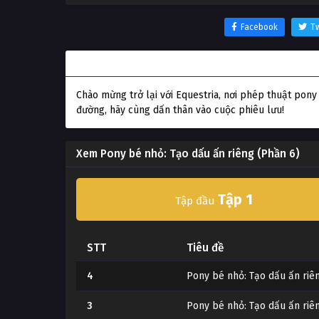
Facebook
Tw
Thông tin phim Pony bé nhỏ: Tạo dấu ấn riêng (
Chào mừng trở lại với Equestria, nơi phép thuật pony 
đường, hãy cùng dấn thân vào cuộc phiêu lưu!
Xem Pony bé nhỏ: Tạo dấu ấn riêng (Phần 6)
Tập 1
Tập đầu
STT
Tiêu đề
4
Pony bé nhỏ: Tạo dấu ấn riê
3
Pony bé nhỏ: Tạo dấu ấn riê