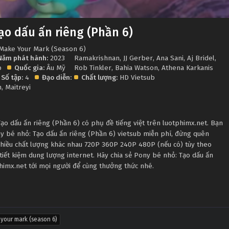
ạo dấu ấn riêng (Phần 6)
: Make Your Mark (Season 6)
Năm phát hành:
2023
Ramakrishnan
,
JJ Gerber
,
Ana Sani
,
Aj Bridel
,
p
Quốc gia:
Âu Mỹ
Rob Tinkler
,
Bahia Watson
,
Athena Karkanis
Số tập:
4
Đạo diễn:
Chất lượng:
HD Vietsub
n
,
Maitreyi
o dấu ấn riêng (Phần 6) có phụ đề tiếng việt trên luotphimx.net. Bạn
ny bé nhỏ: Tạo dấu ấn riêng (Phần 6) vietsub miễn phí, đừng quên
nhiều chất lượng khác nhau 720P 360P 240P 480P (nếu có) tùy theo
iết kiệm dung lượng internet. Hãy chia sẻ Pony bé nhỏ: Tạo dấu ấn
himx.net tới mọi người để cùng thưởng thức nhé.
 your mark (season 6)