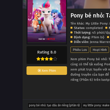
Pony bé nhỏ: T
Tên khác: My Little Pony
Status:
completed
Thời lượng:
45 phút/tậ
Định dạng:
Phim bộ
Diễn viên:
Jenna Warre
Phiêu Lưu
Hoạt Hình
Rating 8.0
Xem phim Pony bé nhỏ: Tạ
cũng có thể tải xuống Po
xem phát trực tuyến với 
Xem Phim
đường truyền của bạn để t
riêng (Phần 6) trên luotp
pony bé nhỏ: tạo dấu ấn riêng (phần 6)
my little pony: make