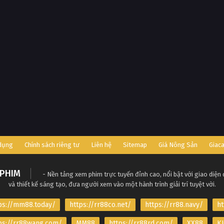
 dụng
Chính sách riêng tư
Liên hệ
Sitemap
Giá Nông Sản
Giac
PHIM
- Nền tảng xem phim trực tuyến đỉnh cao, nổi bật với giao diện
và thiết kế sáng tạo, đưa người xem vào một hành trình giải trí tuyệt vời.
ps://mm88.today/
https://rr88co.net/
https://rr88.navy/
ht
ps://rr88wang.com/
MM88
https://rr88rd.com/
XX88
KJ