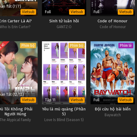
àn Tất (7/7)
Full
Full
Vietsub
Vietsub
Vietsub
Erin Carter Là Ai?
Sinh tử luân hồi
Code of Honour
Who Is Erin Carter?
GANTZ:O
Code of Honour
N BỘ
Phim bộ
Phim bộ
Phim lẻ
àn Tất (12/12)
Tập 11
Full
Vietsub
Vietsub
Vietsub
Dù Tôi Không Phải
Yêu là mù quáng (Phần
Đội cứu hộ bãi biển
Người Hùng
5)
Baywatch
The Atypical Family
Love Is Blind (Season 5)