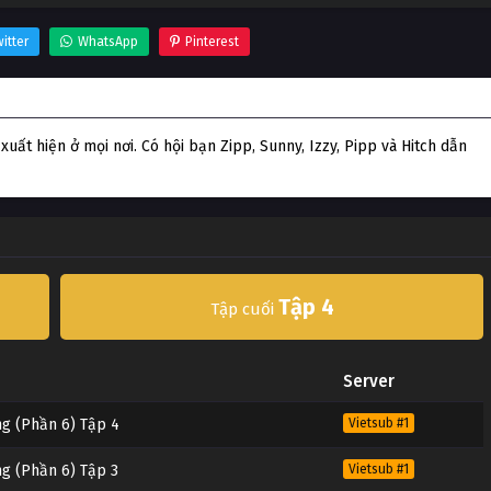
itter
WhatsApp
Pinterest
Phần 6)
xuất hiện ở mọi nơi. Có hội bạn Zipp, Sunny, Izzy, Pipp và Hitch dẫn
Tập 4
Tập cuối
Server
ng (Phần 6) Tập 4
Vietsub #1
ng (Phần 6) Tập 3
Vietsub #1