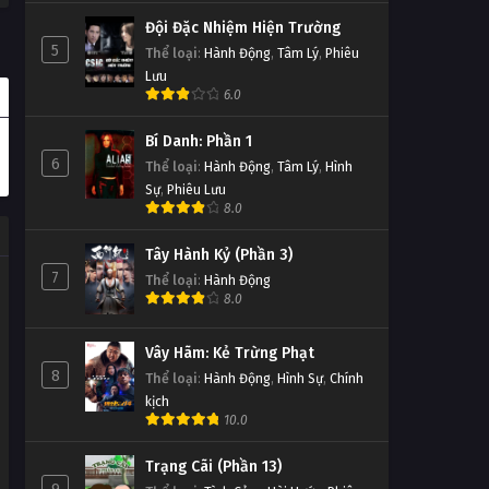
Đội Đặc Nhiệm Hiện Trường
5
Thể loại
:
Hành Động
,
Tâm Lý
,
Phiêu
Lưu
6.0
Bí Danh: Phần 1
6
Thể loại
:
Hành Động
,
Tâm Lý
,
Hình
Sự
,
Phiêu Lưu
8.0
Tây Hành Kỷ (Phần 3)
7
Thể loại
:
Hành Động
8.0
Vây Hãm: Kẻ Trừng Phạt
8
Thể loại
:
Hành Động
,
Hình Sự
,
Chính
kịch
10.0
Trạng Cãi (Phần 13)