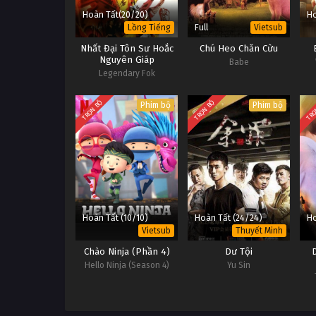
Hoàn Tất(20/20)
Ho
Full
Lồng Tiếng
Vietsub
Nhất Đại Tôn Sư Hoắc
Chú Heo Chăn Cừu
Nguyên Giáp
Babe
Legendary Fok
TRỌN BỘ
TRỌN BỘ
TRỌ
Phim bộ
Phim bộ
Hoàn Tất (10/10)
Hoàn Tất (24/24)
Ho
Vietsub
Thuyết Minh
Chào Ninja (Phần 4)
Dư Tội
Hello Ninja (Season 4)
Yu Sin