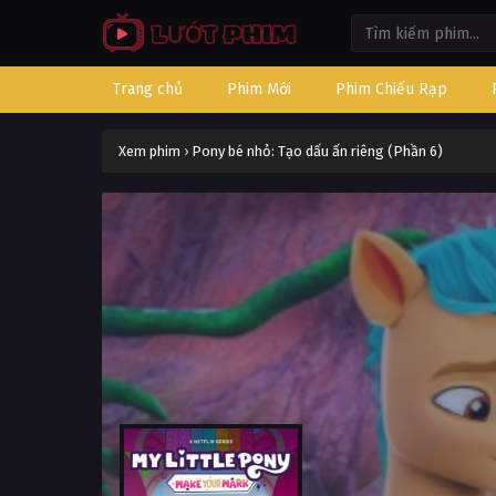
Trang chủ
Phim Mới
Phim Chiếu Rạp
Xem phim
›
Pony bé nhỏ: Tạo dấu ấn riêng (Phần 6)