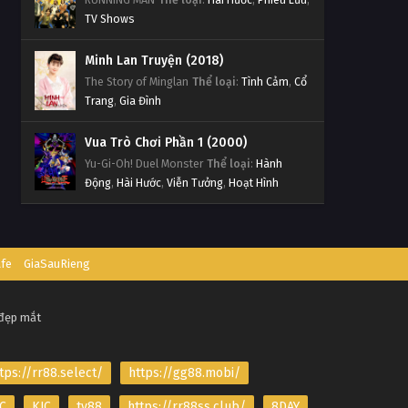
TV Shows
Minh Lan Truyện (2018)
The Story of Minglan
Thể loại
:
Tình Cảm
,
Cổ
Trang
,
Gia Đình
Vua Trò Chơi Phần 1 (2000)
Yu-Gi-Oh! Duel Monster
Thể loại
:
Hành
Động
,
Hài Hước
,
Viễn Tưởng
,
Hoạt Hình
afe
GiaSauRieng
 đẹp mắt
tps://rr88.select/
https://gg88.mobi/
C
KJC
tv88
https://rr88ss.club/
8DAY