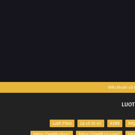
Điều khoản sử
LUOT
Lướt Phim
Lá số tử vi/
XX88
htt
https://gg88.shop/
https://gg88.cn.com/
htt