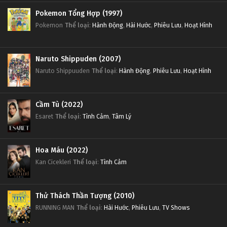
Pokemon Tổng Hợp (1997)
Pokemon
Thể loại
:
Hành Động
,
Hài Hước
,
Phiêu Lưu
,
Hoạt Hình
Naruto Shippuden (2007)
Naruto Shippuuden
Thể loại
:
Hành Động
,
Phiêu Lưu
,
Hoạt Hình
Cầm Tù (2022)
Esaret
Thể loại
:
Tình Cảm
,
Tâm Lý
Hoa Máu (2022)
Kan Cicekleri
Thể loại
:
Tình Cảm
Thử Thách Thần Tượng (2010)
RUNNING MAN
Thể loại
:
Hài Hước
,
Phiêu Lưu
,
TV Shows