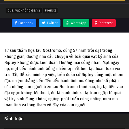
quái vật không gian 2
aliens 2
Facebook
Twitter
WhatsApp
Pinterest
Thông tin phim Quái Vật Không Gian 2
Từ sau thảm họa tàu Nostromo, cùng 57 năm trôi dạt trong
không gian, dường như câu chuyện về loài quái vật ký sinh của
Ripley không được Liên đoàn Thương mại công nhận. Một ngày
nọ, một tiểu hành tinh bỗng nhiên bị mất liên lạc hòan tòan với
trái đất, để xác minh sự việc, Liên đoàn cử Ripley cùng một nhóm
đặc nhiệm thẳng tiến đến tiểu hành tinh nọ. Cũng như số phận
của những con người trên tàu Nostromo thưở nào, họ lại tiến vào
địa ngục không lối thoát, đó là hành tinh xa lạ tràn ngập lũ quái
vật ký sinh đang không ngừng phát triển cùng những mưu mô
toan tính và lòng tham vô đáy của con người...
Bình luận