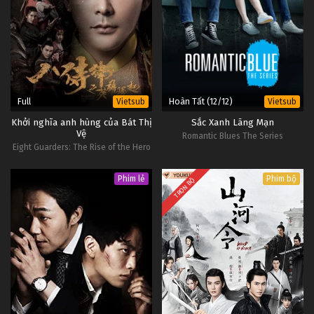
Full
Hoàn Tất (12/12)
Vietsub
Vietsub
Khởi nghĩa anh hùng của Bát Thị
Sắc Xanh Lãng Mạn
Vệ
Romantic Blues The Series
Eight Guarders: The Rise of the Hero
Phim lẻ
Phim bộ
TRỌN BỘ