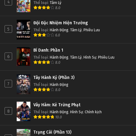
4
Thể loại
:
Tâm Lý
8.0
Đội Đặc Nhiệm Hiện Trường
5
Thể loại
:
Hành Động
,
Tâm Lý
,
Phiêu Lưu
6.0
Bí Danh: Phần 1
6
Thể loại
:
Hành Động
,
Tâm Lý
,
Hình Sự
,
Phiêu Lưu
8.0
Tây Hành Kỷ (Phần 3)
7
Thể loại
:
Hành Động
8.0
Vây Hãm: Kẻ Trừng Phạt
8
Thể loại
:
Hành Động
,
Hình Sự
,
Chính kịch
10.0
Trạng Cãi (Phần 13)