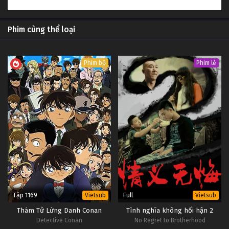
Phim cùng thể loại
Phim bộ
Phim lẻ
Tập 1169
Full
Vietsub
Vietsub
Thám Tử Lừng Danh Conan
Tình nghĩa không hối hận 2
Detective Conan
No Regret to Brotherhood