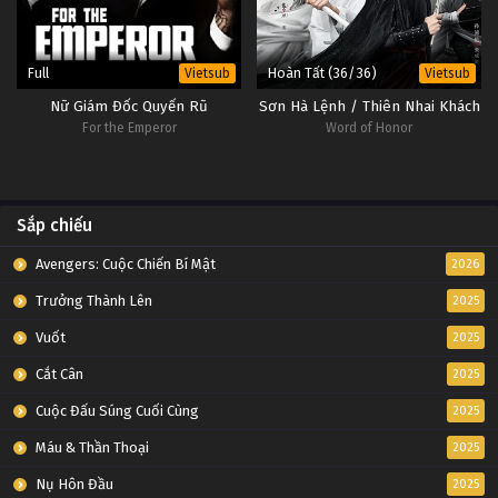
Full
Hoàn Tất (36/36)
Vietsub
Vietsub
Nữ Giám Đốc Quyến Rũ
Sơn Hà Lệnh / Thiên Nhai Khách
For the Emperor
Word of Honor
Sắp chiếu
Avengers: Cuộc Chiến Bí Mật
2026
Trưởng Thành Lên
2025
Vuốt
2025
Cắt Cân
2025
Cuộc Đấu Súng Cuối Cùng
2025
Máu & Thần Thoại
2025
Nụ Hôn Đầu
2025