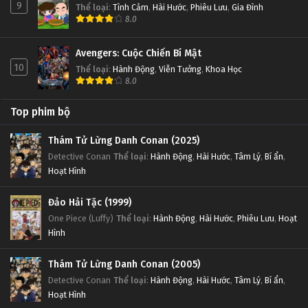
9
Thể loại
:
Tình Cảm
,
Hài Hước
,
Phiêu Lưu
,
Gia Đình
8.0
Avengers: Cuộc Chiến Bí Mật
10
Thể loại
:
Hành Động
,
Viễn Tưởng
,
Khoa Học
8.0
Top phim bộ
Thám Tử Lừng Danh Conan (2025)
Detective Conan
Thể loại
:
Hành Động
,
Hài Hước
,
Tâm Lý
,
Bí ẩn
,
Hoạt Hình
Đảo Hải Tặc (1999)
One Piece (Luffy)
Thể loại
:
Hành Động
,
Hài Hước
,
Phiêu Lưu
,
Hoạt
Hình
Thám Tử Lừng Danh Conan (2005)
Detective Conan
Thể loại
:
Hành Động
,
Hài Hước
,
Tâm Lý
,
Bí ẩn
,
Hoạt Hình