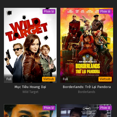
Phim lẻ
Phim lẻ
Full
Full
Vietsub
Vietsub
Mục Tiêu Hoang Dại
Borderlands: Trở Lại Pandora
Wild Target
Borderlands
Phim lẻ
Phim lẻ