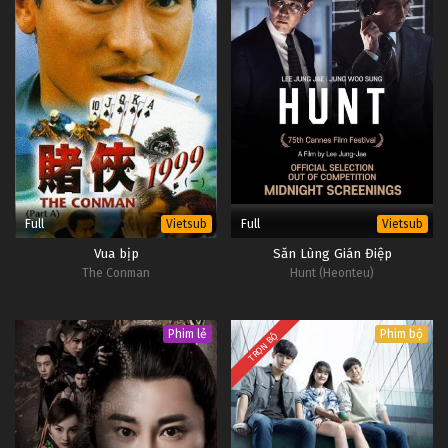
Full
Full
Vietsub
Vietsub
Vua bịp
Săn Lùng Gián Điệp
The Conman
Hunt (Heonteu)
Phim lẻ
Phim bộ
TRỌN BỘ