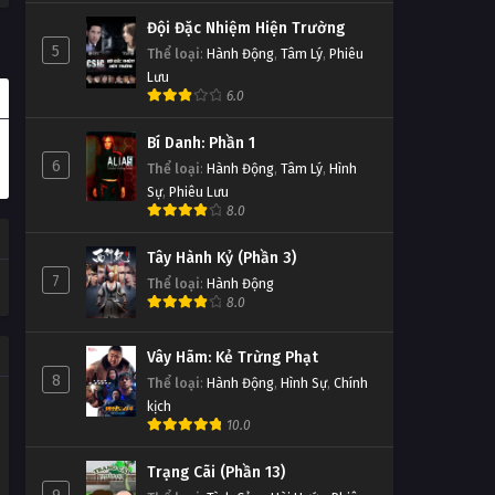
Đội Đặc Nhiệm Hiện Trường
5
Thể loại
:
Hành Động
,
Tâm Lý
,
Phiêu
Lưu
6.0
Bí Danh: Phần 1
6
Thể loại
:
Hành Động
,
Tâm Lý
,
Hình
Sự
,
Phiêu Lưu
8.0
Tây Hành Kỷ (Phần 3)
7
Thể loại
:
Hành Động
8.0
Vây Hãm: Kẻ Trừng Phạt
8
Thể loại
:
Hành Động
,
Hình Sự
,
Chính
kịch
10.0
Trạng Cãi (Phần 13)