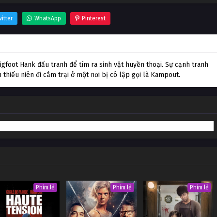
itter
WhatsApp
Pinterest
foot Hank đấu tranh để tìm ra sinh vật huyền thoại. Sự cạnh tranh
thiếu niên đi cắm trại ở một nơi bị cô lập gọi là Kampout.
Phim lẻ
Phim lẻ
Phim lẻ