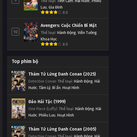
9
Thể loại
:
Tình Cảm
,
Hài Hước
,
Phiêu
Lưu
,
Gia Đình
8.0
Avengers: Cuộc Chiến Bí Mật
10
Thể loại
:
Hành Động
,
Viễn Tưởng
,
Khoa Học
8.0
Top phim bộ
Thám Tử Lừng Danh Conan (2025)
Detective Conan
Thể loại
:
Hành Động
,
Hài
Hước
,
Tâm Lý
,
Bí ẩn
,
Hoạt Hình
Đảo Hải Tặc (1999)
One Piece (Luffy)
Thể loại
:
Hành Động
,
Hài
Hước
,
Phiêu Lưu
,
Hoạt Hình
Thám Tử Lừng Danh Conan (2005)
Detective Conan
Thể loại
:
Hành Động
,
Hài