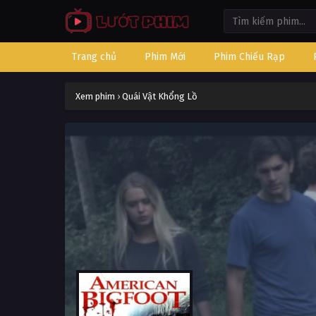
Trang chủ
Phim Mới
Phim Chiếu Rạp
Xem phim
›
Quái Vật Khổng Lồ