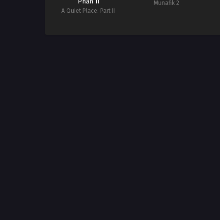
Phần II
Munafik 2
A Quiet Place: Part II