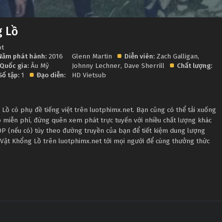
g Lồ
ot
Năm phát hành:
2016
Glenn Martin
Diễn viên:
Zach Galligan
,
Quốc gia:
Âu Mỹ
Johnny Lechner
,
Dave Sherrill
Chất lượng:
Số tập:
1
Đạo diễn:
HD Vietsub
ồ có phụ đề tiếng việt trên luotphimx.net. Bạn cũng có thể tải xuống
b miễn phí, đừng quên xem phát trực tuyến với nhiều chất lượng khác
 (nếu có) tùy theo đường truyền của bạn để tiết kiệm dung lượng
i Vật Khổng Lồ trên luotphimx.net tới mọi người để cùng thưởng thức