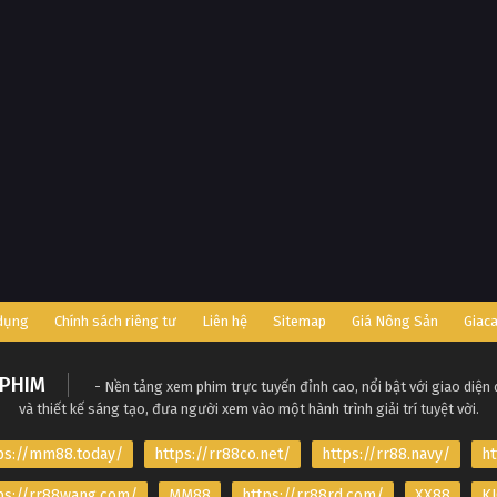
 dụng
Chính sách riêng tư
Liên hệ
Sitemap
Giá Nông Sản
Giac
PHIM
- Nền tảng xem phim trực tuyến đỉnh cao, nổi bật với giao diện
và thiết kế sáng tạo, đưa người xem vào một hành trình giải trí tuyệt vời.
ps://mm88.today/
https://rr88co.net/
https://rr88.navy/
ht
ps://rr88wang.com/
MM88
https://rr88rd.com/
XX88
KJ