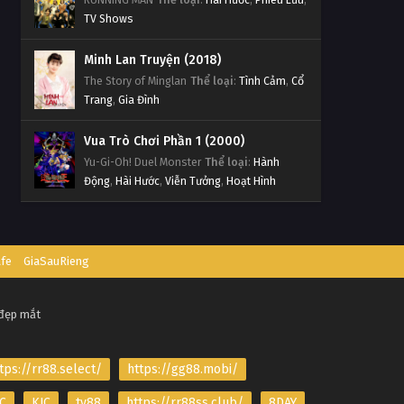
TV Shows
Minh Lan Truyện (2018)
The Story of Minglan
Thể loại
:
Tình Cảm
,
Cổ
Trang
,
Gia Đình
Vua Trò Chơi Phần 1 (2000)
Yu-Gi-Oh! Duel Monster
Thể loại
:
Hành
Động
,
Hài Hước
,
Viễn Tưởng
,
Hoạt Hình
afe
GiaSauRieng
 đẹp mắt
tps://rr88.select/
https://gg88.mobi/
C
KJC
tv88
https://rr88ss.club/
8DAY