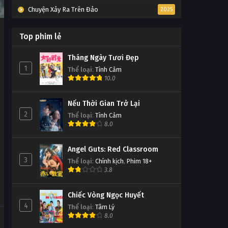
Chuyện Xảy Ra Trên Đảo
2025
Top phim lẻ
Tháng Ngày Tươi Đẹp
1
Thể loại
:
Tình Cảm
10.0
Nếu Thời Gian Trở Lại
2
Thể loại
:
Tình Cảm
8.0
Angel Guts: Red Classroom
3
Thể loại
:
Chính kịch
,
Phim 18+
3.8
Chiếc Vòng Ngọc Huyết
4
Thể loại
:
Tâm Lý
8.0