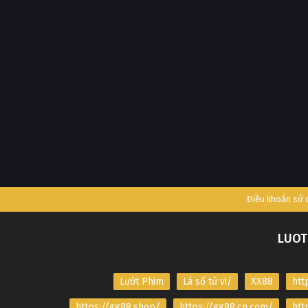
Điều khoản sử
LUOT
Lướt Phim
Lá số tử vi/
XX88
htt
https://gg88.shop/
https://gg88.cn.com/
htt