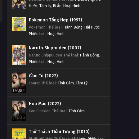
Hước
,
Tâm Lý
,
Bí ẩn
,
Hoạt Hình
Pokemon Tổng Hợp (1997)
Pokemon
Thể loại
:
Hành Động
,
Hài Hước
,
Phiêu Lưu
,
Hoạt Hình
Naruto Shippuden (2007)
Naruto Shippuuden
Thể loại
:
Hành Động
,
Phiêu Lưu
,
Hoạt Hình
Cầm Tù (2022)
Esaret
Thể loại
:
Tình Cảm
,
Tâm Lý
Hoa Máu (2022)
Kan Cicekleri
Thể loại
:
Tình Cảm
Thử Thách Thần Tượng (2010)
RUNNING MAN
Thể loại
:
Hài Hước
,
Phiêu Lưu
,