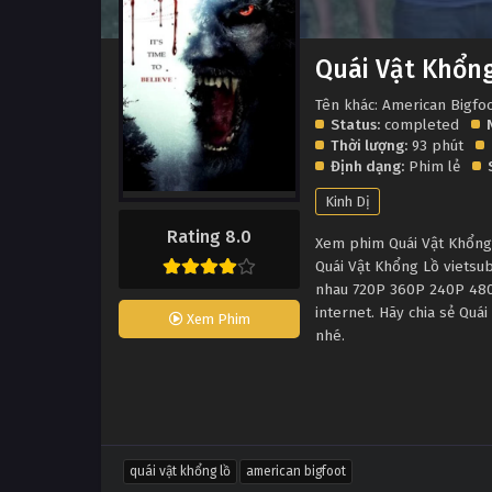
Quái Vật Khổn
Tên khác: American Bigfo
Status:
completed
Thời lượng:
93 phút
Định dạng:
Phim lẻ
Kinh Dị
Rating 8.0
Xem phim Quái Vật Khổng L
Quái Vật Khổng Lồ vietsu
nhau 720P 360P 240P 480P
internet. Hãy chia sẻ Quá
Xem Phim
nhé.
quái vật khổng lồ
american bigfoot