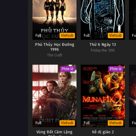
Full
Full
Fu
Vietsub
Vietsub
Phù Thủy Học Đường
Thứ 6 Ngày 13
1996
Friday the 13th
The Craft
Phim lẻ
Phim lẻ
Full
Full
Fu
Vietsub
Vietsub
Vùng Đất Câm Lặng
Kẻ dị giáo 2