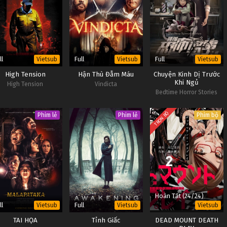
ll
Full
Full
Vietsub
Vietsub
Vietsub
High Tension
Hận Thù Đẫm Máu
Chuyện Kinh Dị Trước
Khi Ngủ
High Tension
Vindicta
Bedtime Horror Stories
TRỌN BỘ
Phim lẻ
Phim lẻ
Phim bộ
Hoàn Tất (24/24)
ll
Full
Vietsub
Vietsub
Vietsub
TAI HỌA
Tỉnh Giấc
DEAD MOUNT DEATH