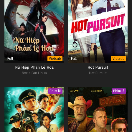
Full
Full
Vietsub
Vietsub
Nữ Hiệp Phàn Lê Hoa
Hot Pursuit
Nvxia Fan Lihua
Hot Pursuit
Phim lẻ
Phim lẻ