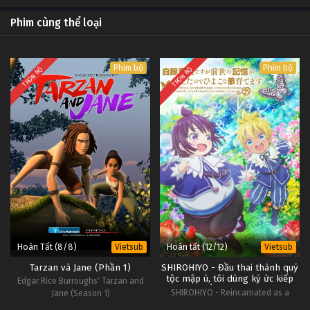
Phim cùng thể loại
Phim bộ
Phim bộ
TRỌN BỘ
TRỌN BỘ
Hoàn Tất (8/8)
Hoàn tất (12/12)
Vietsub
Vietsub
Tarzan và Jane (Phần 1)
SHIROHIYO - Đầu thai thành quý
tộc mập ú, tôi dùng ký ức kiếp
Edgar Rice Burroughs' Tarzan and
trước để nuôi dạy em trai
SHIROHIYO - Reincarnated as a
Jane (Season 1)
Neglected Noble: Raising My Baby