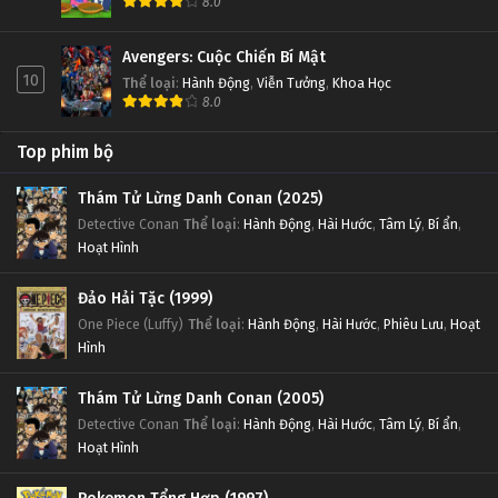
8.0
Avengers: Cuộc Chiến Bí Mật
10
Thể loại
:
Hành Động
,
Viễn Tưởng
,
Khoa Học
8.0
Top phim bộ
Thám Tử Lừng Danh Conan (2025)
Detective Conan
Thể loại
:
Hành Động
,
Hài Hước
,
Tâm Lý
,
Bí ẩn
,
Hoạt Hình
Đảo Hải Tặc (1999)
One Piece (Luffy)
Thể loại
:
Hành Động
,
Hài Hước
,
Phiêu Lưu
,
Hoạt
Hình
Thám Tử Lừng Danh Conan (2005)
Detective Conan
Thể loại
:
Hành Động
,
Hài Hước
,
Tâm Lý
,
Bí ẩn
,
Hoạt Hình