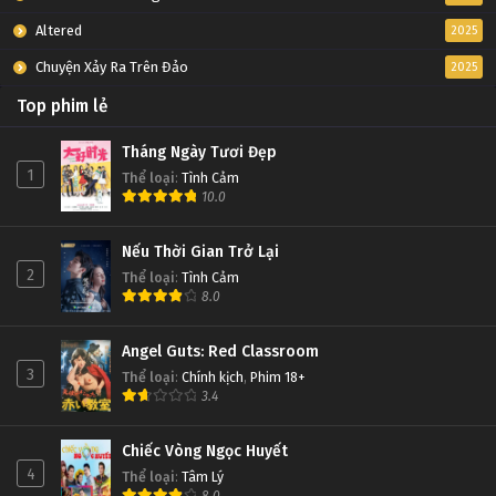
Altered
2025
Chuyện Xảy Ra Trên Đảo
2025
Top phim lẻ
Tháng Ngày Tươi Đẹp
1
Thể loại
:
Tình Cảm
10.0
Nếu Thời Gian Trở Lại
2
Thể loại
:
Tình Cảm
8.0
Angel Guts: Red Classroom
3
Thể loại
:
Chính kịch
,
Phim 18+
3.4
Chiếc Vòng Ngọc Huyết
4
Thể loại
:
Tâm Lý