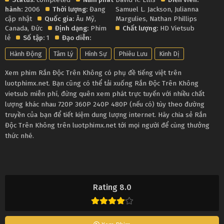
hành:
2006
Thời lượng:
Đang
Samuel L. Jackson
,
Julianna
cập nhật
Quốc gia:
Âu Mỹ
,
Margulies
,
Nathan Phillips
Canada
,
Đức
Định dạng:
Phim
Chất lượng:
HD Vietsub
lẻ
Số tập:
1
Đạo diễn:
Hành Động
Tâm Lý
Hình Sự
Phiêu Lưu
Kinh Dị
Xem phim Rắn Độc Trên Không có phụ đề tiếng việt trên
luotphimx.net. Bạn cũng có thể tải xuống Rắn Độc Trên Không
vietsub miễn phí, đừng quên xem phát trực tuyến với nhiều chất
lượng khác nhau 720P 360P 240P 480P (nếu có) tùy theo đường
truyền của bạn để tiết kiệm dung lượng internet. Hãy chia sẻ Rắn
Độc Trên Không trên luotphimx.net tới mọi người để cùng thưởng
thức nhé.
Rating 8.0