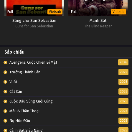
Full
Full
Vietsub
Vietsub
Súng cho San Sebastian
Manh Sát
Guns for San Sebastian
The Blind Reaper
Sắp chiếu
Avengers: Cuộc Chiến Bí Mật
2026
Trưởng Thành Lên
2025
Vuốt
2025
Cắt Cân
2025
Cuộc Đấu Súng Cuối Cùng
2025
Máu & Thần Thoại
2025
Nụ Hôn Đầu
2025
Cảnh Sát Siêu Năng
2025