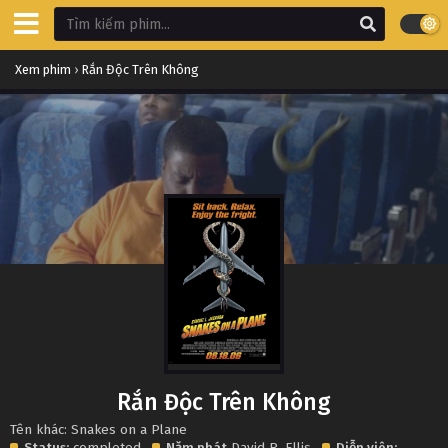
Xem phim
›
Rắn Độc Trên Không
Rắn Độc Trên Không
Tên khác: Snakes on a Plane
Status:
completed
Năm phát
David R. Ellis
Diễn viên: