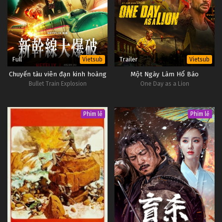
Full
Trailer
Vietsub
Vietsub
Chuyến tàu viên đạn kinh hoàng
Một Ngày Làm Hổ Báo
Bullet Train Explosion
One Day as a Lion
Phim lẻ
Phim lẻ