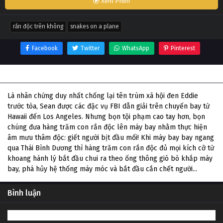
Xem Phim
rắn độc trên không
snakes on a plane
Facebook
Twitter
WhatsApp
Pinterest
Thông tin phim Rắn Độc Trên Không
Là nhân chứng duy nhất chống lại tên trùm xã hội đen Eddie
trước tòa, Sean được các đặc vụ FBI dẫn giải trên chuyến bay từ
Hawaii đến Los Angeles. Nhưng bọn tội phạm cao tay hơn, bọn
chúng đưa hàng trăm con rắn độc lên máy bay nhằm thực hiện
âm mưu thâm độc: giết người bịt đầu mối! Khi máy bay bay ngang
qua Thái Bình Dương thì hàng trăm con rắn độc đủ mọi kích cỡ từ
khoang hành lý bắt đầu chui ra theo ống thông gió bò khắp máy
bay, phá hủy hệ thống máy móc và bắt đầu cắn chết người...
Bình luận