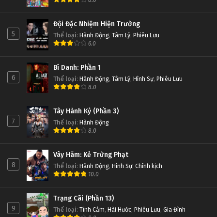
8.0
Đội Đặc Nhiệm Hiện Trường
5
Thể loại
:
Hành Động
,
Tâm Lý
,
Phiêu Lưu
6.0
Bí Danh: Phần 1
6
Thể loại
:
Hành Động
,
Tâm Lý
,
Hình Sự
,
Phiêu Lưu
8.0
Tây Hành Kỷ (Phần 3)
7
Thể loại
:
Hành Động
8.0
Vây Hãm: Kẻ Trừng Phạt
8
Thể loại
:
Hành Động
,
Hình Sự
,
Chính kịch
10.0
Trạng Cãi (Phần 13)
9
Thể loại
:
Tình Cảm
,
Hài Hước
,
Phiêu Lưu
,
Gia Đình