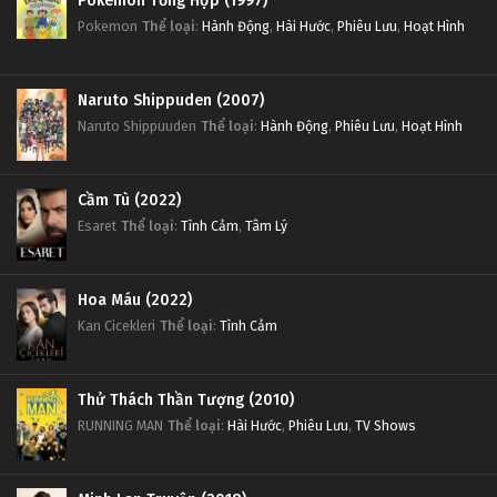
Pokemon Tổng Hợp (1997)
Pokemon
Thể loại
:
Hành Động
,
Hài Hước
,
Phiêu Lưu
,
Hoạt Hình
Naruto Shippuden (2007)
Naruto Shippuuden
Thể loại
:
Hành Động
,
Phiêu Lưu
,
Hoạt Hình
Cầm Tù (2022)
Esaret
Thể loại
:
Tình Cảm
,
Tâm Lý
Hoa Máu (2022)
Kan Cicekleri
Thể loại
:
Tình Cảm
Thử Thách Thần Tượng (2010)
RUNNING MAN
Thể loại
:
Hài Hước
,
Phiêu Lưu
,
TV Shows