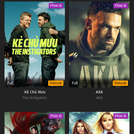
Brother with Memories from My Past
Phim lẻ
Phim lẻ
Life
Full
Full
Vietsub
Vietsub
Kẻ Chủ Mưu
AKA
The Instigators
AKA
Phim lẻ
Phim lẻ