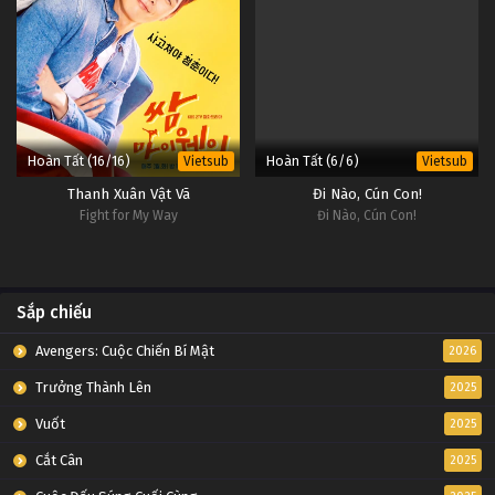
Hoàn Tất (16/16)
Hoàn Tất (6/6)
Vietsub
Vietsub
Thanh Xuân Vật Vã
Đi Nào, Cún Con!
Fight for My Way
Đi Nào, Cún Con!
Sắp chiếu
Avengers: Cuộc Chiến Bí Mật
2026
Trưởng Thành Lên
2025
Vuốt
2025
Cắt Cân
2025