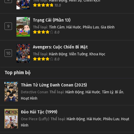
Thể loại
:
Hành Động
,
Hình Sự
,
Chính kịch
10.0
Trạng Cãi (Phần 13)
9
Thể loại
:
Tình Cảm
,
Hài Hước
,
Phiêu Lưu
,
Gia Đình
8.0
Avengers: Cuộc Chiến Bí Mật
10
Thể loại
:
Hành Động
,
Viễn Tưởng
,
Khoa Học
8.0
Top phim bộ
Thám Tử Lừng Danh Conan (2025)
Detective Conan
Thể loại
:
Hành Động
,
Hài Hước
,
Tâm Lý
,
Bí ẩn
,
Hoạt Hình
Đảo Hải Tặc (1999)
One Piece (Luffy)
Thể loại
:
Hành Động
,
Hài Hước
,
Phiêu Lưu
,
Hoạt
Hình