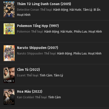
Thám Tử Lừng Danh Conan (2005)
Detective Conan
Thể loại
:
Hành Động
,
Hài Hước
,
Tâm Lý
,
Bí ẩn
,
Hoạt Hình
Pokemon Tổng Hợp (1997)
Pokemon
Thể loại
:
Hành Động
,
Hài Hước
,
Phiêu Lưu
,
Hoạt Hình
Naruto Shippuden (2007)
Naruto Shippuuden
Thể loại
:
Hành Động
,
Phiêu Lưu
,
Hoạt Hình
Cầm Tù (2022)
Esaret
Thể loại
:
Tình Cảm
,
Tâm Lý
Hoa Máu (2022)
Kan Cicekleri
Thể loại
:
Tình Cảm