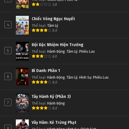
3.8
Chiếc Vòng Ngọc Huyết
4
Thể loại
:
Tâm Lý
8.0
Đội Đặc Nhiệm Hiện Trường
5
Thể loại
:
Hành Động
,
Tâm Lý
,
Phiêu Lưu
6.0
Bí Danh: Phần 1
6
Thể loại
:
Hành Động
,
Tâm Lý
,
Hình Sự
,
Phiêu Lưu
8.0
Tây Hành Kỷ (Phần 3)
7
Thể loại
:
Hành Động
8.0
Vây Hãm: Kẻ Trừng Phạt
8