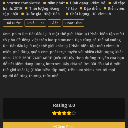
Status:
completed
Năm phát
Định dạng:
Phim bộ
Số tập:
hành:
2019
Thời lượng:
Đang
13 tập
Đạo diễn:
Diễn viên:
cập nhật
Quốc gia:
Nhật Bản
Chất lượng:
HD Vietsub
Hài Hước
Phiêu Lưu
Bí ẩn
Hoạt Hình
Xem phim Re: Bắt đầu lại ở một thế giới khác lạ (Phần biên tập mới)
có phụ đề tiếng việt trên luotphimx.net. Bạn cũng có thể tải xuống
Re: Bắt đầu lại ở một thế giới khác lạ (Phần biên tập mới) vietsub
miễn phí, đừng quên xem phát trực tuyến với nhiều chất lượng khác
nhau 720P 360P 240P 480P (nếu có) tùy theo đường truyền của bạn
để tiết kiệm dung lượng internet. Hãy chia sẻ Re: Bắt đầu lại ở một
thế giới khác lạ (Phần biên tập mới) trên luotphimx.net tới mọi
người để cùng thưởng thức nhé.
Rating 8.0
Xem Phim