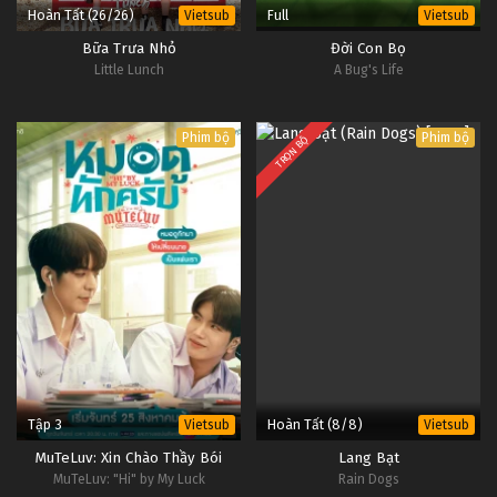
Hoàn Tất (26/26)
Full
Vietsub
Vietsub
Bữa Trưa Nhỏ
Đời Con Bọ
Little Lunch
A Bug's Life
Phim bộ
Phim bộ
TRỌN BỘ
Tập 3
Hoàn Tất (8/8)
Vietsub
Vietsub
MuTeLuv: Xin Chào Thầy Bói
Lang Bạt
MuTeLuv: "Hi" by My Luck
Rain Dogs