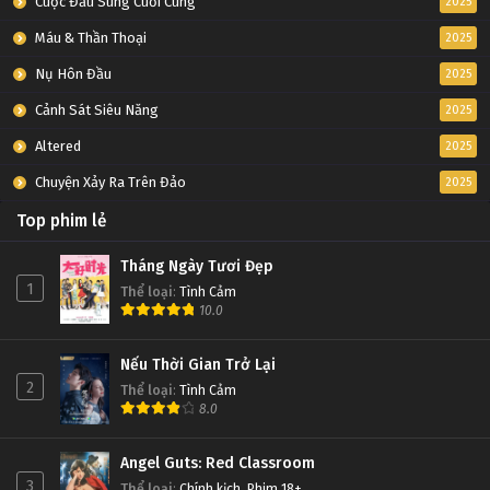
Cuộc Đấu Súng Cuối Cùng
2025
Máu & Thần Thoại
2025
Nụ Hôn Đầu
2025
Cảnh Sát Siêu Năng
2025
Altered
2025
Chuyện Xảy Ra Trên Đảo
2025
Top phim lẻ
Tháng Ngày Tươi Đẹp
1
Thể loại
:
Tình Cảm
10.0
Nếu Thời Gian Trở Lại
2
Thể loại
:
Tình Cảm
8.0
Angel Guts: Red Classroom
3
Thể loại
:
Chính kịch
,
Phim 18+