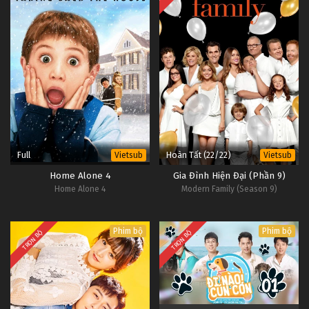
Full
Hoàn Tất (22/22)
Vietsub
Vietsub
Home Alone 4
Gia Đình Hiện Đại (Phần 9)
Home Alone 4
Modern Family (Season 9)
Phim bộ
Phim bộ
TRỌN BỘ
TRỌN BỘ