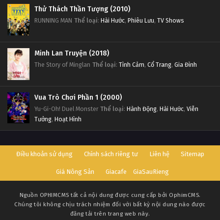
Thử Thách Thần Tượng (2010)
RUNNING MAN
Thể loại
:
Hài Hước
,
Phiêu Lưu
,
TV Shows
Minh Lan Truyện (2018)
The Story of Minglan
Thể loại
:
Tình Cảm
,
Cổ Trang
,
Gia Đình
Vua Trò Chơi Phần 1 (2000)
Yu-Gi-Oh! Duel Monster
Thể loại
:
Hành Động
,
Hài Hước
,
Viễn
Tưởng
,
Hoạt Hình
Điều khoản sử dụng
Chính sách riêng tư
Liên hệ
Sitemap
Giá Nông Sản
Giacafe
GiaSauRieng
Nguồn
OPHIMCMS
tất cả nội dung được cung cấp bởi OphimCMS.
Chúng tôi không chịu trách nhiệm đối với bất kỳ nội dung nào được
đăng tải trên trang web này.