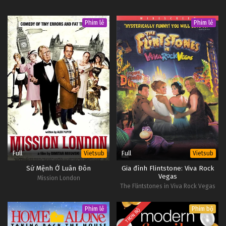
Phim lẻ
Phim lẻ
Full
Full
Vietsub
Vietsub
Sứ Mệnh Ở Luân Đôn
Gia đình Flintstone: Viva Rock
Vegas
Mission London
The Flintstones in Viva Rock Vegas
Phim lẻ
Phim bộ
TRỌN BỘ