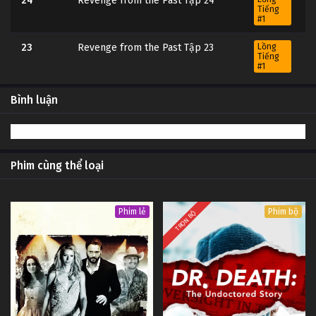
24
Revenge from the Past Tập 24
Tiếng
#1
23
Revenge from the Past Tập 23
Lồng
Tiếng
#1
22
Revenge from the Past Tập 22
Lồng
Bình luận
Tiếng
#1
21
Revenge from the Past Tập 21
Lồng
Tiếng
#1
Phim cùng thể loại
20
Revenge from the Past Tập 20
Lồng
Tiếng
#1
Phim lẻ
Phim bộ
TRỌN BỘ
19
Revenge from the Past Tập 19
Lồng
Tiếng
#1
18
Revenge from the Past Tập 18
Lồng
Tiếng
#1