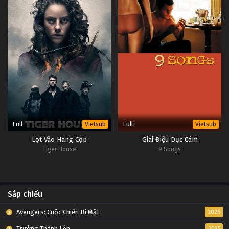
Full
Full
Vietsub
Vietsub
Lọt Vào Hang Cọp
Giai Điệu Dục Cảm
Tiger House
9 Songs
Sắp chiếu
Avengers: Cuộc Chiến Bí Mật
2026
Trưởng Thành Lên
2025