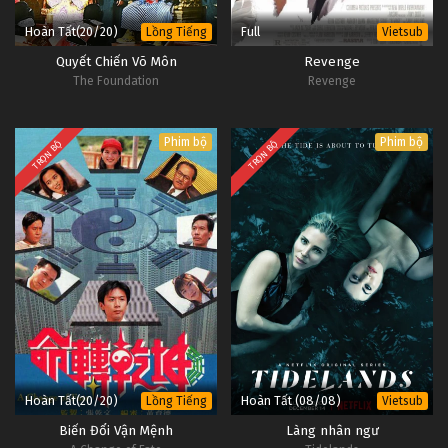
Hoàn Tất(20/20)
Full
Lồng Tiếng
Vietsub
Quyết Chiến Võ Môn
Revenge
The Foundation
Revenge
Phim bộ
Phim bộ
TRỌN BỘ
TRỌN BỘ
Hoàn Tất(20/20)
Hoàn Tất (08/08)
Lồng Tiếng
Vietsub
Biến Đổi Vận Mệnh
Làng nhân ngư