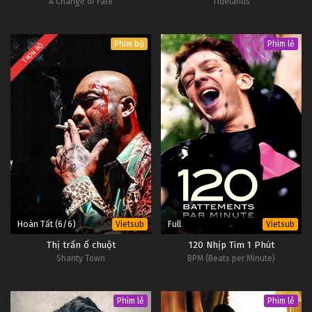
A Change of Fate
Tidelands
Phim bộ
Phim lẻ
TRỌN BỘ
Hoàn Tất (6/6)
Full
Vietsub
Vietsub
Thị trấn ổ chuột
120 Nhịp Tim 1 Phút
Shanty Town
BPM (Beats per Minute)
Phim lẻ
Phim lẻ