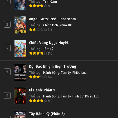
2
Thể loại
:
Tình Cảm
8.0
Angel Guts: Red Classroom
3
Thể loại
:
Chính kịch
,
Phim 18+
3.4
Chiếc Vòng Ngọc Huyết
4
Thể loại
:
Tâm Lý
8.0
Đội Đặc Nhiệm Hiện Trường
5
Thể loại
:
Hành Động
,
Tâm Lý
,
Phiêu Lưu
6.0
Bí Danh: Phần 1
6
Thể loại
:
Hành Động
,
Tâm Lý
,
Hình Sự
,
Phiêu Lưu
8.0
Tây Hành Kỷ (Phần 3)