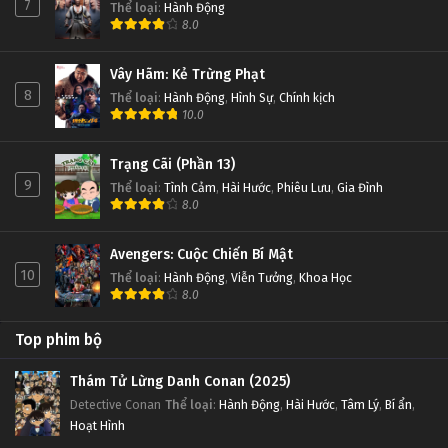
7
Thể loại
:
Hành Động
8.0
Vây Hãm: Kẻ Trừng Phạt
8
Thể loại
:
Hành Động
,
Hình Sự
,
Chính kịch
10.0
Trạng Cãi (Phần 13)
9
Thể loại
:
Tình Cảm
,
Hài Hước
,
Phiêu Lưu
,
Gia Đình
8.0
Avengers: Cuộc Chiến Bí Mật
10
Thể loại
:
Hành Động
,
Viễn Tưởng
,
Khoa Học
8.0
Top phim bộ
Thám Tử Lừng Danh Conan (2025)
Detective Conan
Thể loại
:
Hành Động
,
Hài Hước
,
Tâm Lý
,
Bí ẩn
,
Hoạt Hình