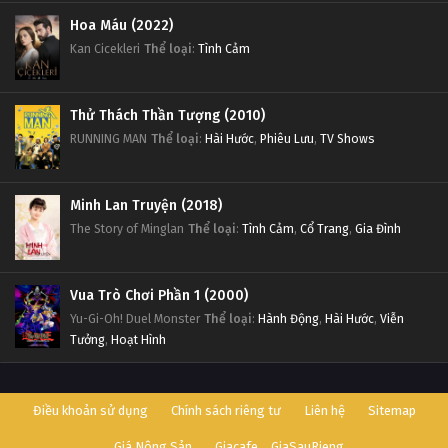
Hoa Máu (2022)
Kan Cicekleri
Thể loại
:
Tình Cảm
Thử Thách Thần Tượng (2010)
RUNNING MAN
Thể loại
:
Hài Hước
,
Phiêu Lưu
,
TV Shows
Minh Lan Truyện (2018)
The Story of Minglan
Thể loại
:
Tình Cảm
,
Cổ Trang
,
Gia Đình
Vua Trò Chơi Phần 1 (2000)
Yu-Gi-Oh! Duel Monster
Thể loại
:
Hành Động
,
Hài Hước
,
Viễn
Tưởng
,
Hoạt Hình
Điều khoản sử dụng
Chính sách riêng tư
Liên hệ
Sitemap
Giá Nông Sản
Giacafe
GiaSauRieng