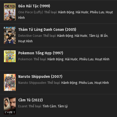
Đảo Hải Tặc (1999)
One Piece (Luffy)
Thể loại
:
Hành Động
,
Hài Hước
,
Phiêu Lưu
,
Hoạt
Hình
Thám Tử Lừng Danh Conan (2005)
Detective Conan
Thể loại
:
Hành Động
,
Hài Hước
,
Tâm Lý
,
Bí ẩn
,
Hoạt Hình
Pokemon Tổng Hợp (1997)
Pokemon
Thể loại
:
Hành Động
,
Hài Hước
,
Phiêu Lưu
,
Hoạt Hình
Naruto Shippuden (2007)
Naruto Shippuuden
Thể loại
:
Hành Động
,
Phiêu Lưu
,
Hoạt Hình
Cầm Tù (2022)
Esaret
Thể loại
:
Tình Cảm
,
Tâm Lý