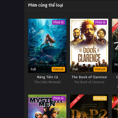
Phim cùng thể loại
TRỌ
Phim lẻ
Phim lẻ
Ho
Full
Full
Vietsub
Vietsub
Nàng Tiên Cá
The Book of Clarence
C
The Little Mermaid
The Book of Clarence
TRỌN BỘ
TRỌ
Phim lẻ
Phim bộ