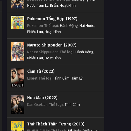
Hước
,
Tâm Lý
,
Bí ẩn
,
Hoạt Hình
Pokemon Tổng Hợp (1997)
Pokemon
Thể loại
:
Hành Động
,
Hài Hước
,
Phiêu Lưu
,
Hoạt Hình
Naruto Shippuden (2007)
Naruto Shippuuden
Thể loại
:
Hành Động
,
Phiêu Lưu
,
Hoạt Hình
Cầm Tù (2022)
Esaret
Thể loại
:
Tình Cảm
,
Tâm Lý
Hoa Máu (2022)
Kan Cicekleri
Thể loại
:
Tình Cảm
Thử Thách Thần Tượng (2010)
RUNNING MAN
Thể loại
:
Hài Hước
,
Phiêu Lưu
,