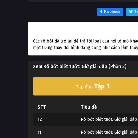
Facebook
Tw
Thông tin phim Rô bốt biết tuốt: Giờ giải đáp (P
Các rô bốt đã trở lại để trả lời loạt câu hỏi tò mò 
mặt trăng thay đổi hình dạng cũng như cách làm thủy 
Xem Rô bốt biết tuốt: Giờ giải đáp (Phần 2)
Tập 1
Tập đầu
STT
Tiêu đề
12
Rô bốt biết tuốt: Giờ giải đá
11
Rô bốt biết tuốt: Giờ giải đá