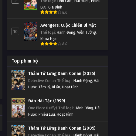
9
Thể loại
:
Tình Cảm
,
Hài Hước
,
Phiêu
Lưu
,
Gia Đình
8.0
Avengers: Cuộc Chiến Bí Mật
10
Thể loại
:
Hành Động
,
Viễn Tưởng
,
Khoa Học
8.0
Top phim bộ
Thám Tử Lừng Danh Conan (2025)
Detective Conan
Thể loại
:
Hành Động
,
Hài
Hước
,
Tâm Lý
,
Bí ẩn
,
Hoạt Hình
Đảo Hải Tặc (1999)
One Piece (Luffy)
Thể loại
:
Hành Động
,
Hài
Hước
,
Phiêu Lưu
,
Hoạt Hình
Thám Tử Lừng Danh Conan (2005)
Detective Conan
Thể loại
:
Hành Động
,
Hài