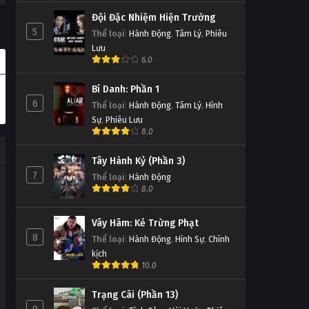
Đội Đặc Nhiệm Hiện Trường
5
Thể loại
:
Hành Động
,
Tâm Lý
,
Phiêu
Lưu
6.0
Bí Danh: Phần 1
6
Thể loại
:
Hành Động
,
Tâm Lý
,
Hình
Sự
,
Phiêu Lưu
8.0
Tây Hành Kỷ (Phần 3)
7
Thể loại
:
Hành Động
8.0
Vây Hãm: Kẻ Trừng Phạt
8
Thể loại
:
Hành Động
,
Hình Sự
,
Chính
kịch
10.0
Trạng Cãi (Phần 13)