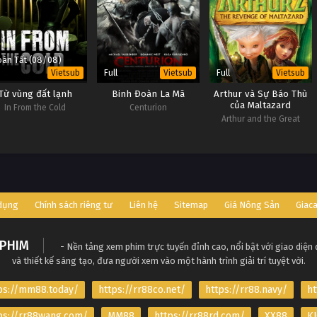
àn Tất (08/08)
Full
Full
Vietsub
Vietsub
Vietsub
Từ vùng đất lạnh
Binh Đoàn La Mã
Arthur và Sự Báo Thù
của Maltazard
In From the Cold
Centurion
Arthur and the Great
Adventure
 dụng
Chính sách riêng tư
Liên hệ
Sitemap
Giá Nông Sản
Giac
PHIM
- Nền tảng xem phim trực tuyến đỉnh cao, nổi bật với giao diện
và thiết kế sáng tạo, đưa người xem vào một hành trình giải trí tuyệt vời.
ps://mm88.today/
https://rr88co.net/
https://rr88.navy/
ht
ps://rr88wang.com/
MM88
https://rr88rd.com/
XX88
KJ