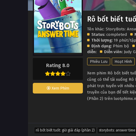
Rô bốt biết tuố
Tên khác: StoryBots: Ans
Status:
completed
Thời lượng:
19 phút/tậ
Định dạng:
Phim bộ
diễn:
Diễn viên:
Judy 
Phiêu Lưu
Hoạt Hình
Rating 8.0
Xem phim Rô bốt biết tuốt
cũng có thể tải xuống Rô 
phát trực tuyến với nhiề
Xem Phim
truyền của bạn để tiết kiệ
(Phần 2) trên luotphimx.n
rô bốt biết tuốt: giờ giải đáp (phần 2)
storybots: answer time