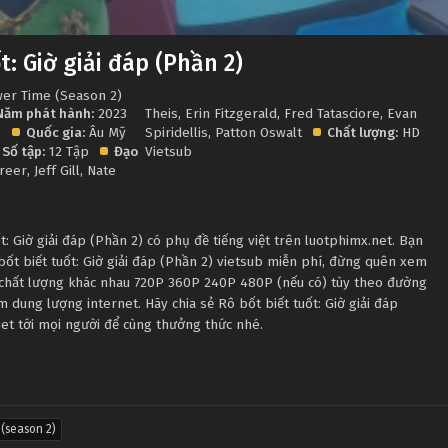
t: Giờ giải đáp (Phần 2)
wer Time (Season 2)
Năm phát hành:
2023
Theis
,
Erin Fitzgerald
,
Fred Tatasciore
,
Evan
p
Quốc gia:
Âu Mỹ
Spiridellis
,
Patton Oswalt
Chất lượng:
HD
Số tập:
12 Tập
Đạo
Vietsub
Greer
,
Jeff Gill
,
Nate
: Giờ giải đáp (Phần 2) có phụ đề tiếng việt trên luotphimx.net. Bạn
bốt biết tuốt: Giờ giải đáp (Phần 2) vietsub miễn phí, đừng quên xem
u chất lượng khác nhau 720P 360P 240P 480P (nếu có) tùy theo đường
m dung lượng internet. Hãy chia sẻ Rô bốt biết tuốt: Giờ giải đáp
et tới mọi người để cùng thưởng thức nhé.
 (season 2)