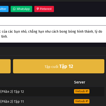
itter
WhatsApp
Pinterest
hần 2)
khác của các bạn nhỏ, chẳng hạn như cách bong bóng hình thành, lý do
tinh.
Tập 12
Tập cuối
Server
p (Phần 2) Tập 12
Vietsub #1
p (Phần 2) Tập 11
Vietsub #1