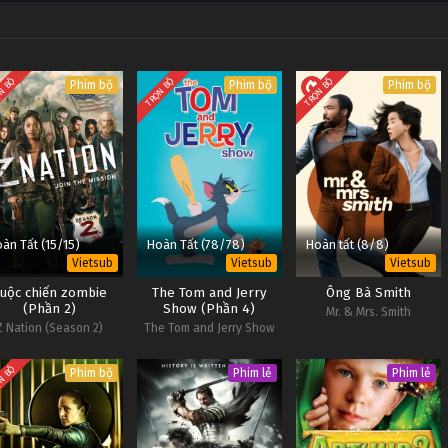
N BỘ
TRỌN BỘ
TRỌN BỘ
Phim bộ
Phim bộ
Phim bộ
àn Tất (15/15)
Hoàn Tất (78/78)
Hoàn tất (8/8)
Vietsub
Vietsub
Vietsub
uộc chiến zombie
The Tom and Jerry
Ông Bà Smith
(Phần 2)
Show (Phần 4)
Mr. & Mrs. Smith
Z Nation (Season 2)
The Tom and Jerry Show
(Season 4)
N BỘ
Phim bộ
Phim lẻ
Phim lẻ