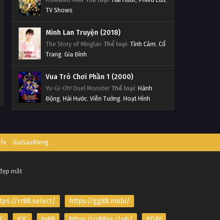
TV Shows
Minh Lan Truyện (2018)
The Story of Minglan
Thể loại
:
Tình Cảm
,
Cổ
Trang
,
Gia Đình
Vua Trò Chơi Phần 1 (2000)
Yu-Gi-Oh! Duel Monster
Thể loại
:
Hành
Động
,
Hài Hước
,
Viễn Tưởng
,
Hoạt Hình
afe
GiaSauRieng
 đẹp mắt
tps://rr88.select/
https://gg88.mobi/
C
KJC
tv88
https://rr88ss.club/
8DAY