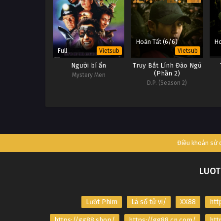
Hoàn Tất (6/6)
Ho
Full
Vietsub
Vietsub
Người bí ẩn
Truy Bắt Lính Đào Ngũ
(Phần 2)
Mystery Men
D.P. (Season 2)
Điều khoản sử
LUOT
Lướt Phim
Lá số tử vi/
XX88
htt
https://gg88.shop/
https://gg88.cn.com/
htt