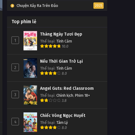
Chuyện Xảy Ra Trên Đảo
2025
Top phim lẻ
Tháng Ngày Tươi Đẹp
1
Thể loại
:
Tình Cảm
10.0
Nếu Thời Gian Trở Lại
2
Thể loại
:
Tình Cảm
8.0
Angel Guts: Red Classroom
3
Thể loại
:
Chính kịch
,
Phim 18+
3.8
Chiếc Vòng Ngọc Huyết
4
Thể loại
:
Tâm Lý
8.0