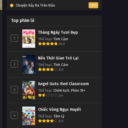
Chuyện Xảy Ra Trên Đảo
2025
Top phim lẻ
Tháng Ngày Tươi Đẹp
1
Thể loại
:
Tình Cảm
10.0
Nếu Thời Gian Trở Lại
2
Thể loại
:
Tình Cảm
8.0
Angel Guts: Red Classroom
3
Thể loại
:
Chính kịch
,
Phim 18+
3.4
Chiếc Vòng Ngọc Huyết
4
Thể loại
:
Tâm Lý
8.0