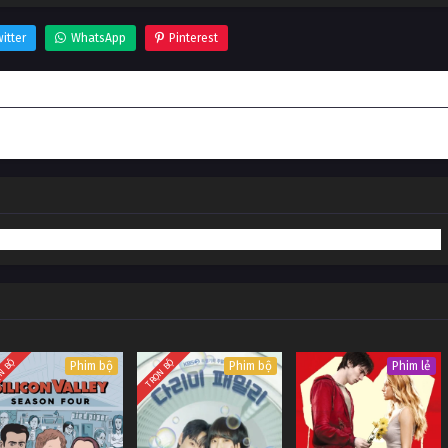
itter
WhatsApp
Pinterest
N BỘ
TRỌN BỘ
Phim bộ
Phim bộ
Phim lẻ