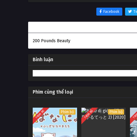
Facebook
Tw
Thông tin phim Sắc đẹp ngàn cân
200 Pounds Beauty
Bình luận
Phim cùng thể loại
TRỌN BỘ
TRỌN BỘ
TRỌ
Phim bộ
Phim bộ