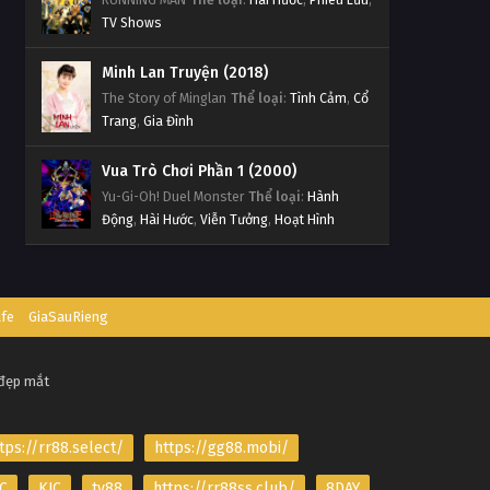
TV Shows
Minh Lan Truyện (2018)
The Story of Minglan
Thể loại
:
Tình Cảm
,
Cổ
Trang
,
Gia Đình
Vua Trò Chơi Phần 1 (2000)
Yu-Gi-Oh! Duel Monster
Thể loại
:
Hành
Động
,
Hài Hước
,
Viễn Tưởng
,
Hoạt Hình
afe
GiaSauRieng
 đẹp mắt
tps://rr88.select/
https://gg88.mobi/
C
KJC
tv88
https://rr88ss.club/
8DAY