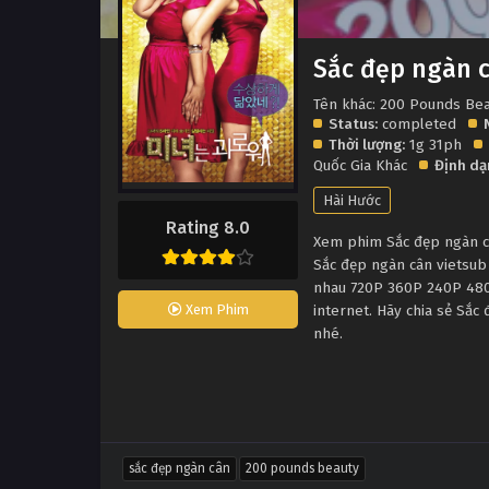
Sắc đẹp ngàn 
Tên khác: 200 Pounds Be
Status:
completed
Thời lượng:
1g 31ph
Quốc Gia Khác
Định dạ
Hài Hước
Rating 8.0
Xem phim Sắc đẹp ngàn câ
Sắc đẹp ngàn cân vietsub
nhau 720P 360P 240P 480P
internet. Hãy chia sẻ Sắc
Xem Phim
nhé.
sắc đẹp ngàn cân
200 pounds beauty