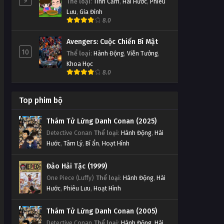
9
Thể loại
:
Tình Cảm
,
Hài Hước
,
Phiêu
Lưu
,
Gia Đình
8.0
Avengers: Cuộc Chiến Bí Mật
10
Thể loại
:
Hành Động
,
Viễn Tưởng
,
Khoa Học
8.0
Top phim bộ
Thám Tử Lừng Danh Conan (2025)
Detective Conan
Thể loại
:
Hành Động
,
Hài
Hước
,
Tâm Lý
,
Bí ẩn
,
Hoạt Hình
Đảo Hải Tặc (1999)
One Piece (Luffy)
Thể loại
:
Hành Động
,
Hài
Hước
,
Phiêu Lưu
,
Hoạt Hình
Thám Tử Lừng Danh Conan (2005)
Detective Conan
Thể loại
:
Hành Động
,
Hài