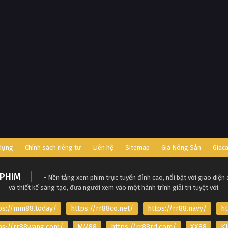
 dụng
Chính sách riêng tư
Liên hệ
Sitemap
Giá Nông Sản
Giac
PHIM
- Nền tảng xem phim trực tuyến đỉnh cao, nổi bật với giao diện
và thiết kế sáng tạo, đưa người xem vào một hành trình giải trí tuyệt vời.
ps://mm88.today/
https://rr88co.net/
https://rr88.navy/
ht
ps://rr88wang.com/
MM88
https://rr88rd.com/
XX88
KJ