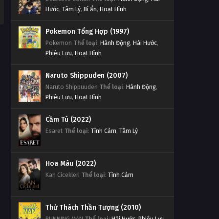
Hước
,
Tâm Lý
,
Bí ẩn
,
Hoạt Hình
Pokemon Tổng Hợp (1997)
Pokemon
Thể loại
:
Hành Động
,
Hài Hước
,
Phiêu Lưu
,
Hoạt Hình
Naruto Shippuden (2007)
Naruto Shippuuden
Thể loại
:
Hành Động
,
Phiêu Lưu
,
Hoạt Hình
Cầm Tù (2022)
Esaret
Thể loại
:
Tình Cảm
,
Tâm Lý
Hoa Máu (2022)
Kan Cicekleri
Thể loại
:
Tình Cảm
Thử Thách Thần Tượng (2010)
RUNNING MAN
Thể loại
:
Hài Hước
,
Phiêu Lưu
,