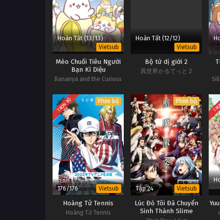
Hoàn Tất (13/13)
Hoàn Tất (12/12)
Ho
Vietsub
Vietsub
Mèo Chuối Tiêu Người
Bộ tứ dị giới 2
T
Bạn Kì Diệu
異世界かるてっと 2
Bananya and the Curious
Sil
Bunch
TRỌN BỘ
TRỌ
Phim bộ
Phim bộ
Ho
176/176
Tập 24
Vietsub
Vietsub
Hoàng Tử Tennis
Lúc Đó Tôi Đã Chuyển
Yuu
Sinh Thành Slime
Hoàng Tử Tennis
(Phần 3)