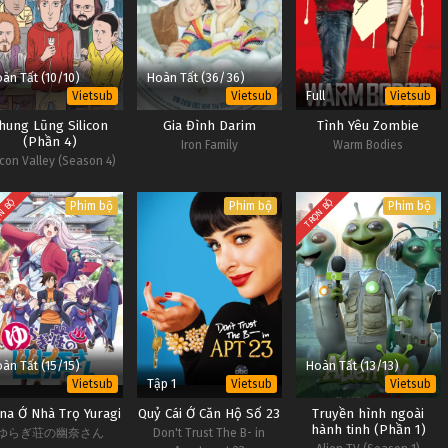
àn Tất (10/10)
Hoàn Tất (36/36)
Full
Vietsub
Vietsub
Vietsub
hung Lũng Silicon
Gia Đình Darim
Tình Yêu Zombie
(Phần 4)
Iron Family
Warm Bodies
icon Valley (Season 4)
N BỘ
TRỌN BỘ
Phim bộ
Phim bộ
Phim bộ
àn Tất (15/15)
Hoàn Tất (13/13)
Tập 1
Vietsub
Vietsub
Vietsub
na Ở Nhà Trọ Yuragi
Quỷ Cái Ở Căn Hộ Số 23
Truyền hình ngoài
hành tinh (Phần 1)
ゆらぎ荘の幽奈さん
Don't Trust The B- in