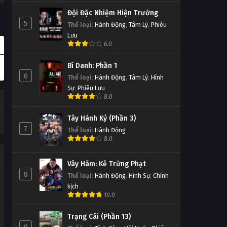
Đội Đặc Nhiệm Hiện Trường
5
Thể loại
:
Hành Động
,
Tâm Lý
,
Phiêu
Lưu
6.0
Bí Danh: Phần 1
6
Thể loại
:
Hành Động
,
Tâm Lý
,
Hình
Sự
,
Phiêu Lưu
8.0
Tây Hành Kỷ (Phần 3)
7
Thể loại
:
Hành Động
8.0
Vây Hãm: Kẻ Trừng Phạt
8
Thể loại
:
Hành Động
,
Hình Sự
,
Chính
kịch
10.0
Trạng Cãi (Phần 13)