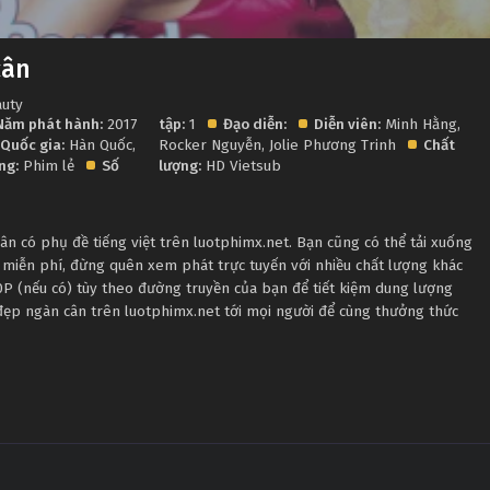
cân
auty
Năm phát hành:
2017
tập:
1
Đạo diễn:
Diễn viên:
Minh Hằng
,
Quốc gia:
Hàn Quốc
,
Rocker Nguyễn
,
Jolie Phương Trinh
Chất
ng:
Phim lẻ
Số
lượng:
HD Vietsub
n có phụ đề tiếng việt trên luotphimx.net. Bạn cũng có thể tải xuống
 miễn phí, đừng quên xem phát trực tuyến với nhiều chất lượng khác
 (nếu có) tùy theo đường truyền của bạn để tiết kiệm dung lượng
 đẹp ngàn cân trên luotphimx.net tới mọi người để cùng thưởng thức