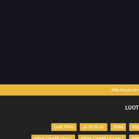
Điều khoản sử
LUOT
Lướt Phim
Lá số tử vi/
XX88
htt
https://gg88.shop/
https://gg88.cn.com/
htt