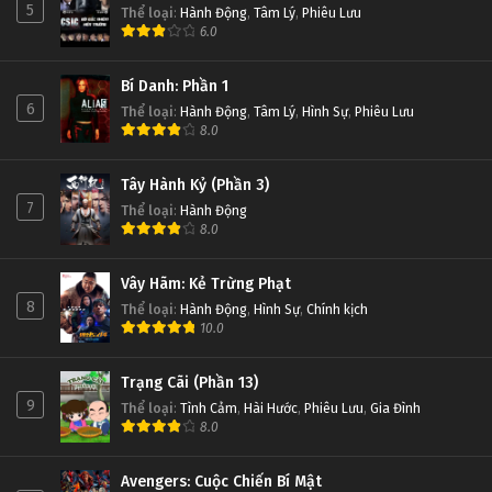
5
Thể loại
:
Hành Động
,
Tâm Lý
,
Phiêu Lưu
6.0
Bí Danh: Phần 1
6
Thể loại
:
Hành Động
,
Tâm Lý
,
Hình Sự
,
Phiêu Lưu
8.0
Tây Hành Kỷ (Phần 3)
7
Thể loại
:
Hành Động
8.0
Vây Hãm: Kẻ Trừng Phạt
8
Thể loại
:
Hành Động
,
Hình Sự
,
Chính kịch
10.0
Trạng Cãi (Phần 13)
9
Thể loại
:
Tình Cảm
,
Hài Hước
,
Phiêu Lưu
,
Gia Đình
8.0
Avengers: Cuộc Chiến Bí Mật