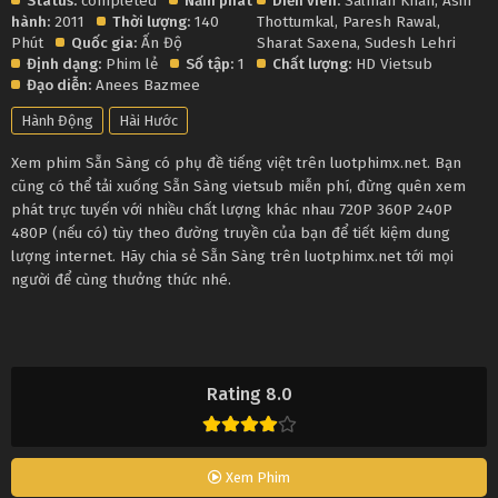
Status:
completed
Năm phát
Diễn viên:
Salman Khan
,
Asin
hành:
2011
Thời lượng:
140
Thottumkal
,
Paresh Rawal
,
Phút
Quốc gia:
Ấn Độ
Sharat Saxena
,
Sudesh Lehri
Định dạng:
Phim lẻ
Số tập:
1
Chất lượng:
HD Vietsub
Đạo diễn:
Anees Bazmee
Hành Động
Hài Hước
Xem phim Sẵn Sàng có phụ đề tiếng việt trên luotphimx.net. Bạn
cũng có thể tải xuống Sẵn Sàng vietsub miễn phí, đừng quên xem
phát trực tuyến với nhiều chất lượng khác nhau 720P 360P 240P
480P (nếu có) tùy theo đường truyền của bạn để tiết kiệm dung
lượng internet. Hãy chia sẻ Sẵn Sàng trên luotphimx.net tới mọi
người để cùng thưởng thức nhé.
Rating 8.0
Xem Phim