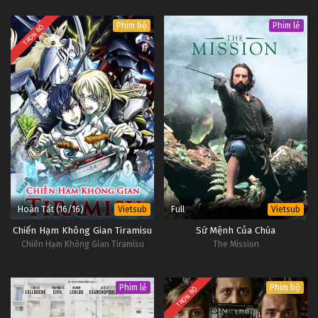
Phim bộ
Phim lẻ
TRỌN BỘ
Hoàn Tất (16/16)
Full
Vietsub
Vietsub
Chiến Hạm Không Gian Tiramisu
Sứ Mệnh Của Chúa
Chiến Hạm Không Gian Tiramisu
The Mission
Phim lẻ
Phim bộ
TRỌN BỘ