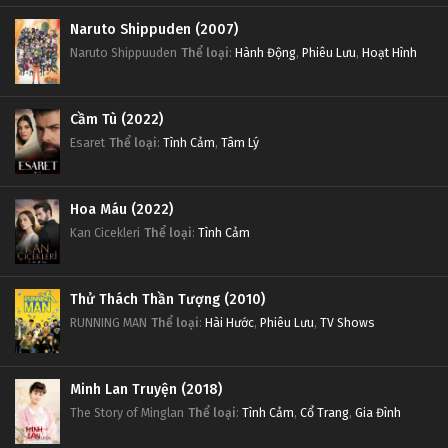
Naruto Shippuden (2007)
Naruto Shippuuden
Thể loại
:
Hành Động
,
Phiêu Lưu
,
Hoạt Hình
Cầm Tù (2022)
Esaret
Thể loại
:
Tình Cảm
,
Tâm Lý
Hoa Máu (2022)
Kan Cicekleri
Thể loại
:
Tình Cảm
Thử Thách Thần Tượng (2010)
RUNNING MAN
Thể loại
:
Hài Hước
,
Phiêu Lưu
,
TV Shows
Minh Lan Truyện (2018)
The Story of Minglan
Thể loại
:
Tình Cảm
,
Cổ Trang
,
Gia Đình