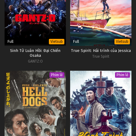
Full
Full
Vietsub
Vietsub
Sinh Tử Luân Hồi: Đại Chiến
True Spirit: Hải trình của Jessica
Osaka
True Spirit
GANTZ:O
Phim lẻ
Phim lẻ