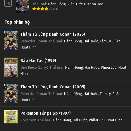
10
Thể loại
:
Hành Động
,
Viễn Tưởng
,
Khoa Học
8.0
Top phim bộ
Thám Tử Lừng Danh Conan (2025)
Detective Conan
Thể loại
:
Hành Động
,
Hài Hước
,
Tâm Lý
,
Bí ẩn
,
Hoạt Hình
Đảo Hải Tặc (1999)
One Piece (Luffy)
Thể loại
:
Hành Động
,
Hài Hước
,
Phiêu Lưu
,
Hoạt
Hình
Thám Tử Lừng Danh Conan (2005)
Detective Conan
Thể loại
:
Hành Động
,
Hài Hước
,
Tâm Lý
,
Bí ẩn
,
Hoạt Hình
Pokemon Tổng Hợp (1997)
Pokemon
Thể loại
:
Hành Động
,
Hài Hước
,
Phiêu Lưu
,
Hoạt Hình