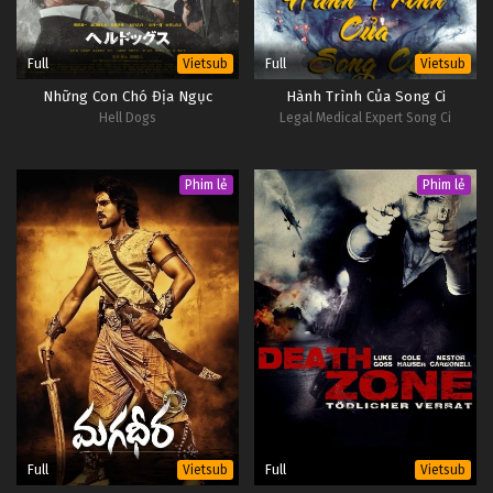
Full
Full
Vietsub
Vietsub
Những Con Chó Địa Ngục
Hành Trình Của Song Ci
Hell Dogs
Legal Medical Expert Song Ci
Phim lẻ
Phim lẻ
Full
Full
Vietsub
Vietsub