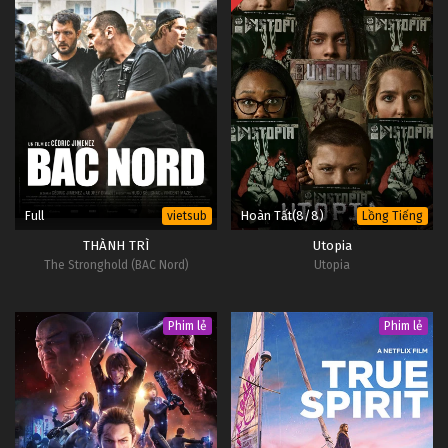
Full
Hoàn Tất(8/8)
vietsub
Lồng Tiếng
THÀNH TRÌ
Utopia
The Stronghold (BAC Nord)
Utopia
Phim lẻ
Phim lẻ