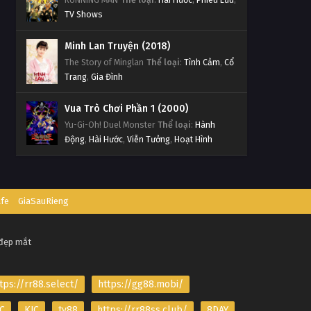
TV Shows
Minh Lan Truyện (2018)
The Story of Minglan
Thể loại
:
Tình Cảm
,
Cổ
Trang
,
Gia Đình
Vua Trò Chơi Phần 1 (2000)
Yu-Gi-Oh! Duel Monster
Thể loại
:
Hành
Động
,
Hài Hước
,
Viễn Tưởng
,
Hoạt Hình
afe
GiaSauRieng
 đẹp mắt
tps://rr88.select/
https://gg88.mobi/
C
KJC
tv88
https://rr88ss.club/
8DAY