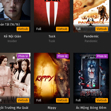
àn Tất (16/16)
Full
Full
Vietsub
Vietsub
Vietsub
Kẻ Nội Gián
Tusk
Pandemic
Insider
Tusk
Pandemic
Phim lẻ
Phim lẻ
Phim lẻ
ll
Full
Full
Vietsub
Vietsub
Vietsub
ôi Trường Ma Quái
Rippy
Ác Mộng Bóng Đêm