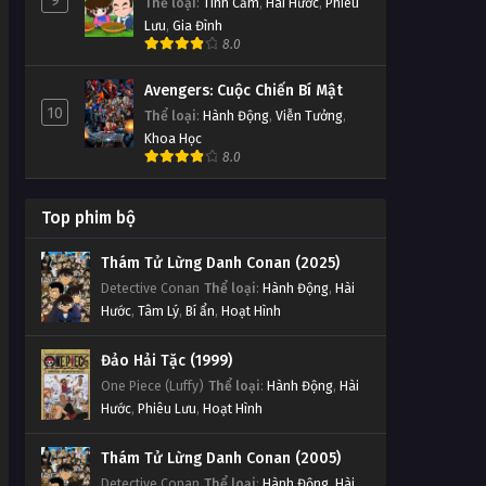
9
Thể loại
:
Tình Cảm
,
Hài Hước
,
Phiêu
Lưu
,
Gia Đình
8.0
Avengers: Cuộc Chiến Bí Mật
10
Thể loại
:
Hành Động
,
Viễn Tưởng
,
Khoa Học
8.0
Top phim bộ
Thám Tử Lừng Danh Conan (2025)
Detective Conan
Thể loại
:
Hành Động
,
Hài
Hước
,
Tâm Lý
,
Bí ẩn
,
Hoạt Hình
Đảo Hải Tặc (1999)
One Piece (Luffy)
Thể loại
:
Hành Động
,
Hài
Hước
,
Phiêu Lưu
,
Hoạt Hình
Thám Tử Lừng Danh Conan (2005)
Detective Conan
Thể loại
:
Hành Động
,
Hài