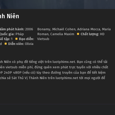
nh Niên
Năm phát hành:
2006
Bonamy
,
Michaël Cohen
,
Adriana Mocca
,
Maria
Quốc gia:
Pháp
Roman
,
Camelia Maxim
Chất lượng:
HD
Số tập:
1
Đạo diễn:
Vietsub
ud
Diễn viên:
Olivia
 Niên có phụ đề tiếng việt trên luotphimx.net. Bạn cũng có thể tải
iên vietsub miễn phí, đừng quên xem phát trực tuyến với nhiều chất
P 240P 480P (nếu có) tùy theo đường truyền của bạn để tiết kiệm
chia sẻ Sát Thủ Vị Thành Niên trên luotphimx.net tới mọi người để