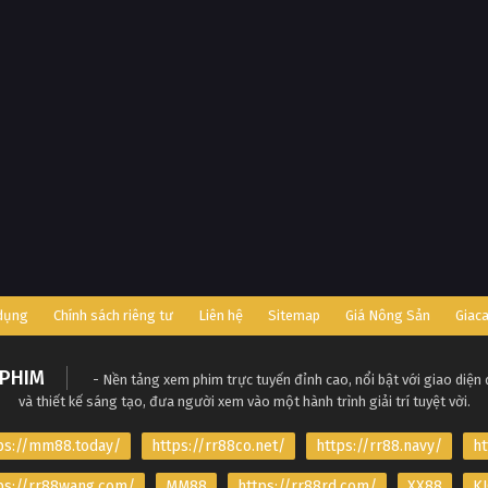
 dụng
Chính sách riêng tư
Liên hệ
Sitemap
Giá Nông Sản
Giac
PHIM
- Nền tảng xem phim trực tuyến đỉnh cao, nổi bật với giao diện
và thiết kế sáng tạo, đưa người xem vào một hành trình giải trí tuyệt vời.
ps://mm88.today/
https://rr88co.net/
https://rr88.navy/
ht
ps://rr88wang.com/
MM88
https://rr88rd.com/
XX88
KJ