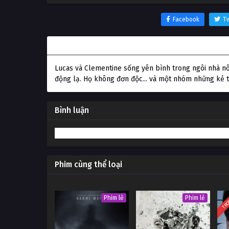
Facebook
Tw
Thông tin phim Sát Thủ Vị Thành Niên
Lucas và Clementine sống yên bình trong ngôi nhà nô
động lạ. Họ không đơn độc... và một nhóm những kẻ 
Bình luận
Phim cùng thể loại
TRỌ
Phim lẻ
Phim lẻ