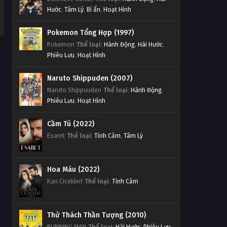
Hước
,
Tâm Lý
,
Bí ẩn
,
Hoạt Hình
Pokemon Tổng Hợp (1997)
Pokemon
Thể loại
:
Hành Động
,
Hài Hước
,
Phiêu Lưu
,
Hoạt Hình
Naruto Shippuden (2007)
Naruto Shippuuden
Thể loại
:
Hành Động
,
Phiêu Lưu
,
Hoạt Hình
Cầm Tù (2022)
Esaret
Thể loại
:
Tình Cảm
,
Tâm Lý
Hoa Máu (2022)
Kan Cicekleri
Thể loại
:
Tình Cảm
Thử Thách Thần Tượng (2010)
RUNNING MAN
Thể loại
:
Hài Hước
,
Phiêu Lưu
,