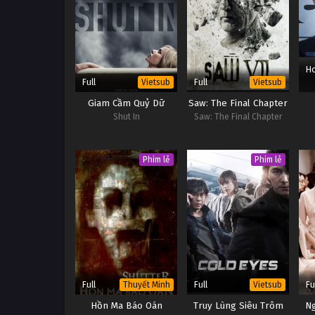
Ho
Full
Full
Vietsub
Vietsub
Giam Cầm Quỷ Dữ
Saw: The Final Chapter
Shut In
Saw: The Final Chapter
Phim lẻ
Phim lẻ
Full
Full
Fu
Thuyết Minh
Vietsub
Hồn Ma Báo Oán
Truy Lùng Siêu Trôm
Ng