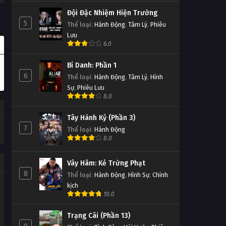
Đội Đặc Nhiệm Hiện Trường
5
Thể loại
:
Hành Động
,
Tâm Lý
,
Phiêu
Lưu
6.0
Bí Danh: Phần 1
6
Thể loại
:
Hành Động
,
Tâm Lý
,
Hình
Sự
,
Phiêu Lưu
8.0
Tây Hành Kỷ (Phần 3)
7
Thể loại
:
Hành Động
8.0
Vây Hãm: Kẻ Trừng Phạt
8
Thể loại
:
Hành Động
,
Hình Sự
,
Chính
kịch
10.0
Trạng Cãi (Phần 13)