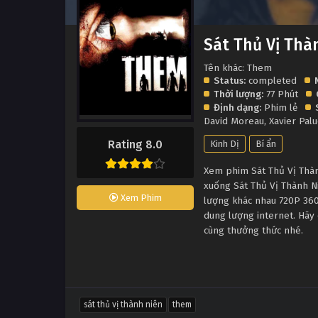
Sát Thủ Vị Thà
Tên khác: Them
Status:
completed
Thời lượng:
77 Phút
Định dạng:
Phim lẻ
David Moreau
,
Xavier Pal
Rating 8.0
Kinh Dị
Bí ẩn
Xem phim Sát Thủ Vị Thành
xuống Sát Thủ Vị Thành N
Xem Phim
lượng khác nhau 720P 360
dung lượng internet. Hãy 
cùng thưởng thức nhé.
sát thủ vị thành niên
them