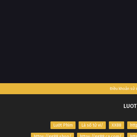
Điều khoản sử
LUOT
Lướt Phim
Lá số tử vi/
XX88
htt
https://gg88.shop/
https://gg88.cn.com/
htt