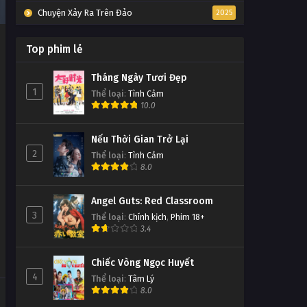
Chuyện Xảy Ra Trên Đảo
2025
Top phim lẻ
Tháng Ngày Tươi Đẹp
1
Thể loại
:
Tình Cảm
10.0
Nếu Thời Gian Trở Lại
2
Thể loại
:
Tình Cảm
8.0
Angel Guts: Red Classroom
3
Thể loại
:
Chính kịch
,
Phim 18+
3.4
Chiếc Vòng Ngọc Huyết
4
Thể loại
:
Tâm Lý
8.0