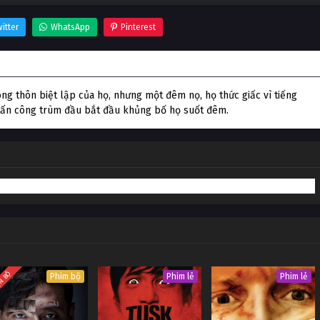
itter
WhatsApp
Pinterest
ng thôn biệt lập của họ, nhưng một đêm nọ, họ thức giấc vì tiếng
tấn công trùm đầu bắt đầu khủng bố họ suốt đêm.
N BỘ
Phim bộ
Phim lẻ
Phim lẻ