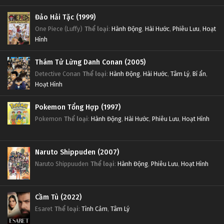
Đảo Hải Tặc (1999)
One Piece (Luffy)
Thể loại
:
Hành Động
,
Hài Hước
,
Phiêu Lưu
,
Hoạt
Hình
Thám Tử Lừng Danh Conan (2005)
Detective Conan
Thể loại
:
Hành Động
,
Hài Hước
,
Tâm Lý
,
Bí ẩn
,
Hoạt Hình
Pokemon Tổng Hợp (1997)
Pokemon
Thể loại
:
Hành Động
,
Hài Hước
,
Phiêu Lưu
,
Hoạt Hình
Naruto Shippuden (2007)
Naruto Shippuuden
Thể loại
:
Hành Động
,
Phiêu Lưu
,
Hoạt Hình
Cầm Tù (2022)
Esaret
Thể loại
:
Tình Cảm
,
Tâm Lý