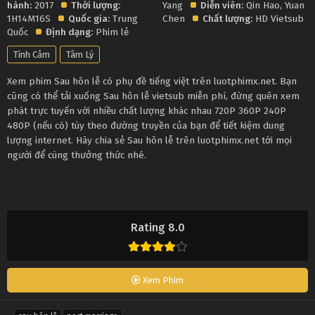
hành:
2017
Thời lượng:
Yang
Diễn viên:
Qin Hao
,
Yuan
1H14M16S
Quốc gia:
Trung
Chen
Chất lượng:
HD Vietsub
Quốc
Định dạng:
Phim lẻ
Tình Cảm
Tâm Lý
Xem phim Sau hôn lễ có phụ đề tiếng việt trên luotphimx.net. Bạn
cũng có thể tải xuống Sau hôn lễ vietsub miễn phí, đừng quên xem
phát trực tuyến với nhiều chất lượng khác nhau 720P 360P 240P
480P (nếu có) tùy theo đường truyền của bạn để tiết kiệm dung
lượng internet. Hãy chia sẻ Sau hôn lễ trên luotphimx.net tới mọi
người để cùng thưởng thức nhé.
Rating 8.0
Xem Phim