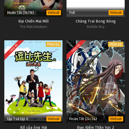
Hoàn Tất (16/16)
Full
Vietsub
Vietsub
Đại Chiến Mai Mối
Chàng Trai Bong Bóng
The Matchmakers
Bubble Boy
Phim bộ
Phim bộ
TRỌN BỘ
TRỌN BỘ
tập 1 và tập 6
Hoàn Tất (24/24)
Vietsub
Vietsub
Bố của ông Hài
Đao Kiếm Thần Vực 2