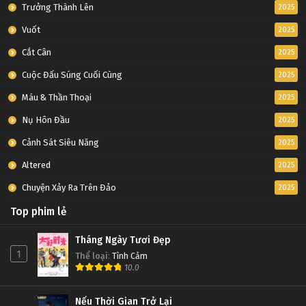
Trưởng Thành Lên
2025
Vuốt
2025
Cắt Cân
2025
Cuộc Đấu Súng Cuối Cùng
2025
Máu & Thần Thoại
2025
Nụ Hôn Đầu
2025
Cảnh Sát Siêu Năng
2025
Altered
2025
Chuyện Xảy Ra Trên Đảo
2025
Top phim lẻ
Tháng Ngày Tươi Đẹp
1
Thể loại
:
Tình Cảm
10.0
Nếu Thời Gian Trở Lại