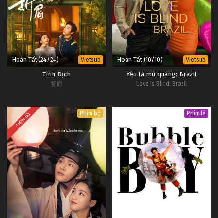
Hoàn Tất (24/24)
Hoàn Tất (10/10)
Vietsub
Vietsub
Tình Địch
Yêu là mù quáng: Brazil
折眉
Love Is Blind: Brazil
Phim bộ
Phim lẻ
TRỌN BỘ