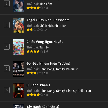
2
Thể loại
:
Tình Cảm
8.0
Angel Guts: Red Classroom
3
Thể loại
:
Chính kịch
,
Phim 18+
3.4
Chiếc Vòng Ngọc Huyết
4
Thể loại
:
Tâm Lý
8.0
Đội Đặc Nhiệm Hiện Trường
5
Thể loại
:
Hành Động
,
Tâm Lý
,
Phiêu Lưu
6.0
Bí Danh: Phần 1
6
Thể loại
:
Hành Động
,
Tâm Lý
,
Hình Sự
,
Phiêu Lưu
8.0
Tây Hành Kỷ (Phần 3)