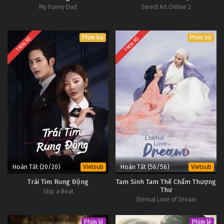
My Funny Dad
Sword Art Online 2
Phim bộ
Phim bộ
TRỌN BỘ
TRỌN BỘ
Hoàn Tất (20/20)
Hoàn Tất (56/56)
Vietsub
Vietsub
Trái Tim Rung Động
Tam Sinh Tam Thế Chẩm Thượng
Thư
Skip a Beat
Eternal Love of Dream
Phim lẻ
Phim lẻ