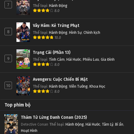
7
Thể loại
:
Hành Động
8.0
Vây Hãm: Kẻ Trừng Phạt
8
Thể loại
:
Hành Động
,
Hình Sự
,
Chính kịch
10.0
Trạng Cãi (Phần 13)
9
Thể loại
:
Tình Cảm
,
Hài Hước
,
Phiêu Lưu
,
Gia Đình
8.0
Avengers: Cuộc Chiến Bí Mật
10
Thể loại
:
Hành Động
,
Viễn Tưởng
,
Khoa Học
8.0
Top phim bộ
Thám Tử Lừng Danh Conan (2025)
Detective Conan
Thể loại
:
Hành Động
,
Hài Hước
,
Tâm Lý
,
Bí ẩn
,
Hoạt Hình