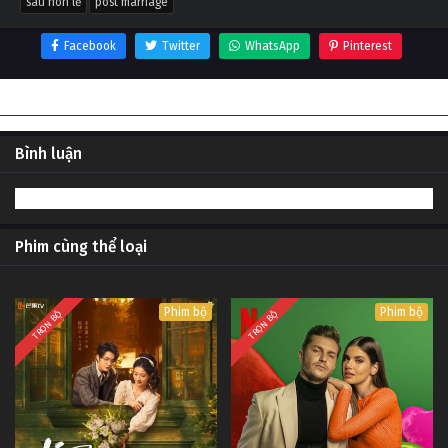
sau hôn lễ
post marriage
Facebook
Twitter
WhatsApp
Pinterest
Thông tin phim Sau hôn lễ
Bình luận
Phim cùng thể loại
Phim bộ
Phim bộ
TRỌN BỘ
TRỌN BỘ