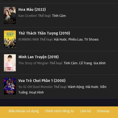
Hoa Máu (2022)
Kan Cicekleri
Thể loại
:
Tình Cảm
Thử Thách Thần Tượng (2010)
RUNNING MAN
Thể loại
:
Hài Hước
,
Phiêu Lưu
,
TV Shows
Minh Lan Truyện (2018)
The Story of Minglan
Thể loại
:
Tình Cảm
,
Cổ Trang
,
Gia Đình
Vua Trò Chơi Phần 1 (2000)
Yu-Gi-Oh! Duel Monster
Thể loại
:
Hành Động
,
Hài Hước
,
Viễn
Tưởng
,
Hoạt Hình
Điều khoản sử dụng
Chính sách riêng tư
Liên hệ
Sitemap