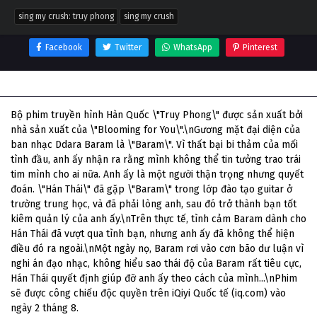
sing my crush: truy phong
sing my crush
Facebook
Twitter
WhatsApp
Pinterest
Thông tin phim Sing My Crush: Truy Phong
Bộ phim truyền hình Hàn Quốc \"Truy Phong\" được sản xuất bởi
nhà sản xuất của \"Blooming for You\".\nGương mặt đại diện của
ban nhạc Ddara Baram là \"Baram\". Vì thất bại bi thảm của mối
tình đầu, anh ấy nhận ra rằng mình không thể tin tưởng trao trái
tim mình cho ai nữa. Anh ấy là một người thận trọng nhưng quyết
đoán. \"Hán Thái\" đã gặp \"Baram\" trong lớp đào tạo guitar ở
trường trung học, và đã phải lòng anh, sau đó trở thành bạn tốt
kiêm quản lý của anh ấy.\nTrên thực tế, tình cảm Baram dành cho
Hán Thái đã vượt qua tình bạn, nhưng anh ấy đã không thể hiện
điều đó ra ngoài.\nMột ngày nọ, Baram rơi vào cơn bão dư luận vì
nghi án đạo nhạc, không hiểu sao thái độ của Baram rất tiêu cực,
Hán Thái quyết định giúp đỡ anh ấy theo cách của mình...\nPhim
sẽ được công chiếu độc quyền trên iQiyi Quốc tế (iq.com) vào
ngày 2 tháng 8.