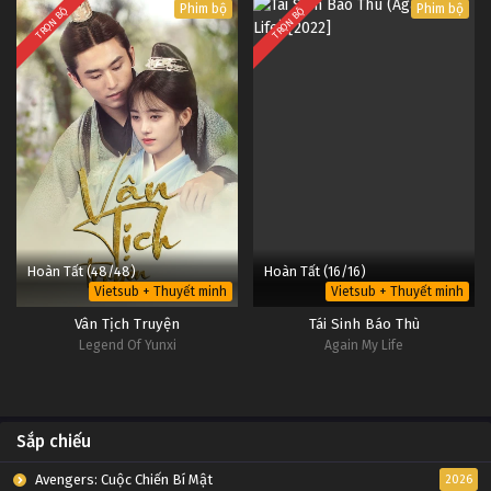
Phim bộ
Phim bộ
TRỌN BỘ
TRỌN BỘ
Hoàn Tất (48/48)
Hoàn Tất (16/16)
Vietsub + Thuyết minh
Vietsub + Thuyết minh
Vân Tịch Truyện
Tái Sinh Báo Thù
Legend Of Yunxi
Again My Life
Sắp chiếu
Avengers: Cuộc Chiến Bí Mật
2026