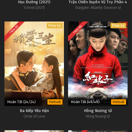
Học Đường (2021)
Trận Chiến Xuyên Vũ Trụ Phần 4
School (2021)
Stargate: Atlantis (Season 4)
Phim bộ
Phim bộ
TRỌN BỘ
TRỌN BỘ
Hoàn Tất (24/24)
Hoàn Tất (49/49)
Vietsub
Vietsub
Ba Kiếp Yêu Hận
Hồng Nương tử
Circle of Love
Hồng Nương tử