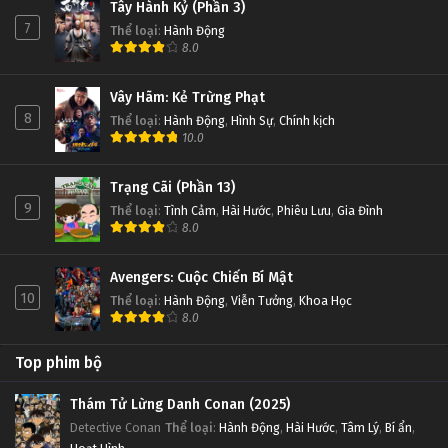
Tây Hành Kỷ (Phần 3)
7
Thể loại
:
Hành Động
8.0
Vây Hãm: Kẻ Trừng Phạt
8
Thể loại
:
Hành Động
,
Hình Sự
,
Chính kịch
10.0
Trạng Cãi (Phần 13)
9
Thể loại
:
Tình Cảm
,
Hài Hước
,
Phiêu Lưu
,
Gia Đình
8.0
Avengers: Cuộc Chiến Bí Mật
10
Thể loại
:
Hành Động
,
Viễn Tưởng
,
Khoa Học
8.0
Top phim bộ
Thám Tử Lừng Danh Conan (2025)
Detective Conan
Thể loại
:
Hành Động
,
Hài Hước
,
Tâm Lý
,
Bí ẩn
,