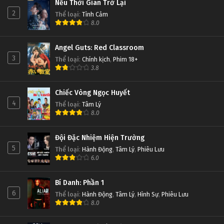
Nếu Thời Gian Trở Lại
2
Thể loại
:
Tình Cảm
8.0
Angel Guts: Red Classroom
3
Thể loại
:
Chính kịch
,
Phim 18+
3.8
Chiếc Vòng Ngọc Huyết
4
Thể loại
:
Tâm Lý
8.0
Đội Đặc Nhiệm Hiện Trường
5
Thể loại
:
Hành Động
,
Tâm Lý
,
Phiêu Lưu
6.0
Bí Danh: Phần 1
6
Thể loại
:
Hành Động
,
Tâm Lý
,
Hình Sự
,
Phiêu Lưu
8.0