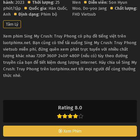
hành:
2023
Thời lượng:
25
Wen
Diễn viên:
Son Hyun
phút/tập
Quốc gia:
Hàn Quốc
,
Woo
,
Do-yoo Jang
Chất lượng:
Anh
Định dạng:
Phim bộ
FHD Vietsub
Tâm Lý
Xem phim Sing My Crush: Truy Phong có phụ đề tiếng việt trên
luotphimx.net. Bạn cũng có thể tải xuống Sing My Crush: Truy Phong
vietsub miễn phí, đừng quên xem phát trực tuyến với nhiều chất
lượng khác nhau 720P 360P 240P 480P (nếu có) tùy theo đường
truyền của bạn để tiết kiệm dung lượng internet. Hãy chia sẻ Sing My
Crush: Truy Phong trên luotphimx.net tới mọi người để cùng thưởng
thức nhé.
Rating 8.0
Xem Phim