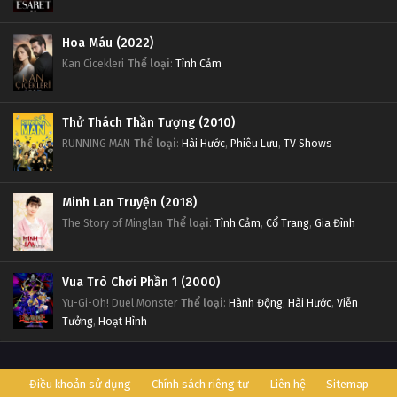
Hoa Máu (2022)
Kan Cicekleri
Thể loại
:
Tình Cảm
Thử Thách Thần Tượng (2010)
RUNNING MAN
Thể loại
:
Hài Hước
,
Phiêu Lưu
,
TV Shows
Minh Lan Truyện (2018)
The Story of Minglan
Thể loại
:
Tình Cảm
,
Cổ Trang
,
Gia Đình
Vua Trò Chơi Phần 1 (2000)
Yu-Gi-Oh! Duel Monster
Thể loại
:
Hành Động
,
Hài Hước
,
Viễn
Tưởng
,
Hoạt Hình
Điều khoản sử dụng
Chính sách riêng tư
Liên hệ
Sitemap