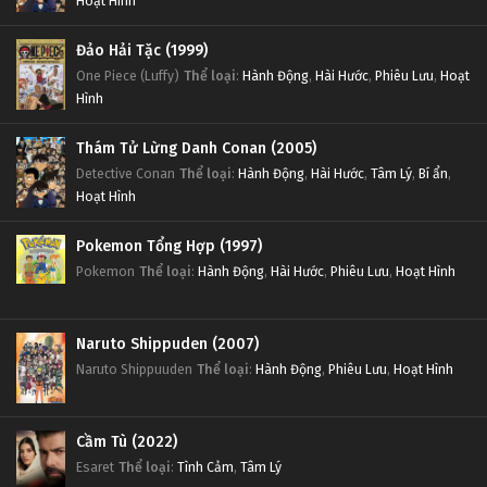
Hoạt Hình
Đảo Hải Tặc (1999)
One Piece (Luffy)
Thể loại
:
Hành Động
,
Hài Hước
,
Phiêu Lưu
,
Hoạt
Hình
Thám Tử Lừng Danh Conan (2005)
Detective Conan
Thể loại
:
Hành Động
,
Hài Hước
,
Tâm Lý
,
Bí ẩn
,
Hoạt Hình
Pokemon Tổng Hợp (1997)
Pokemon
Thể loại
:
Hành Động
,
Hài Hước
,
Phiêu Lưu
,
Hoạt Hình
Naruto Shippuden (2007)
Naruto Shippuuden
Thể loại
:
Hành Động
,
Phiêu Lưu
,
Hoạt Hình
Cầm Tù (2022)
Esaret
Thể loại
:
Tình Cảm
,
Tâm Lý