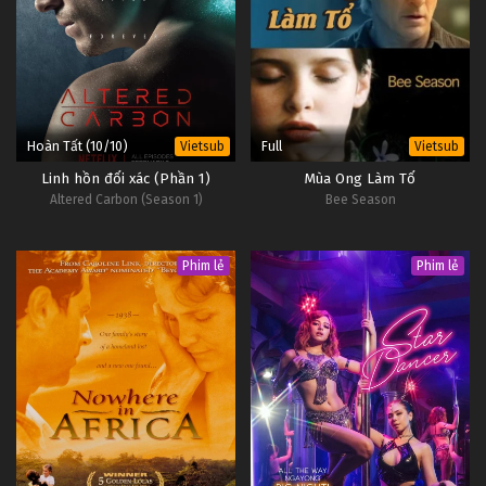
Hoàn Tất (10/10)
Full
Vietsub
Vietsub
Linh hồn đổi xác (Phần 1)
Mùa Ong Làm Tổ
Altered Carbon (Season 1)
Bee Season
Phim lẻ
Phim lẻ