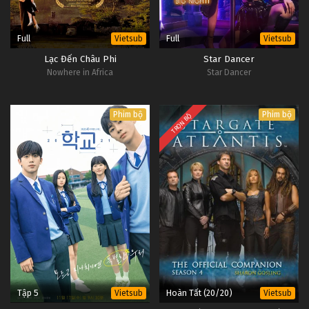
Full
Full
Vietsub
Vietsub
Lạc Đến Châu Phi
Star Dancer
Nowhere in Africa
Star Dancer
Phim bộ
Phim bộ
TRỌN BỘ
Tập 5
Hoàn Tất (20/20)
Vietsub
Vietsub