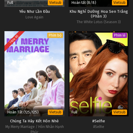
Full
Hoàn tất (8/8)
Vietsub
Vietsub
Yêu Như Lần Đầu
Khu Nghỉ Dưỡng Hoa Sen Trắng
(Phần 3)
Love Again
The White Lotus (Season 3)
Phim bộ
Phim lẻ
TRỌN BỘ
Hoàn Tất (125/125)
Full
Vietsub
Vietsub
Chúng Ta Hãy Kết Hôn Nhé
#Selfie
My Merry Marriage / Hôn Nhân Hạnh
#Selfie
Phúc