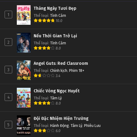
Tháng Ngày Tươi Đẹp
1
Thể loại
:
Tình Cảm
10.0
Nếu Thời Gian Trở Lại
2
Thể loại
:
Tình Cảm
8.0
Angel Guts: Red Classroom
3
Thể loại
:
Chính kịch
,
Phim 18+
3.4
Chiếc Vòng Ngọc Huyết
4
Thể loại
:
Tâm Lý
8.0
Đội Đặc Nhiệm Hiện Trường
5
Thể loại
:
Hành Động
,
Tâm Lý
,
Phiêu Lưu
6.0