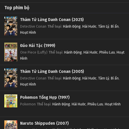
Top phim bộ
Thám Tử Lừng Danh Conan (2025)
Detective Conan
Thể loại
:
Hành Động
,
Hài Hước
,
Tâm Lý
,
Bí ẩn
,
Hoạt Hình
Đảo Hải Tặc (1999)
One Piece (Luffy)
Thể loại
:
Hành Động
,
Hài Hước
,
Phiêu Lưu
,
Hoạt
Hình
Thám Tử Lừng Danh Conan (2005)
Detective Conan
Thể loại
:
Hành Động
,
Hài Hước
,
Tâm Lý
,
Bí ẩn
,
Hoạt Hình
Pokemon Tổng Hợp (1997)
Pokemon
Thể loại
:
Hành Động
,
Hài Hước
,
Phiêu Lưu
,
Hoạt Hình
Naruto Shippuden (2007)