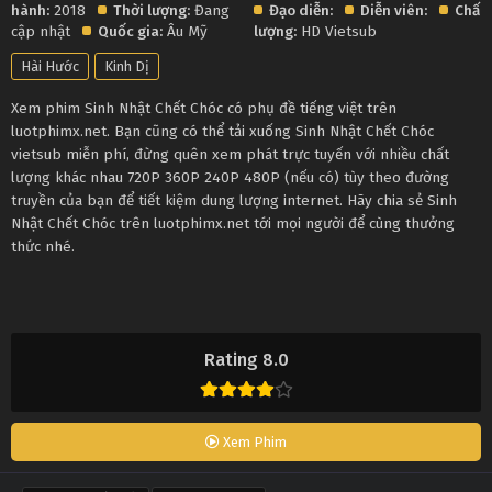
hành:
2018
Thời lượng:
Đang
Đạo diễn:
Diễn viên:
Chất
cập nhật
Quốc gia:
Âu Mỹ
lượng:
HD Vietsub
Hài Hước
Kinh Dị
Xem phim Sinh Nhật Chết Chóc có phụ đề tiếng việt trên
luotphimx.net. Bạn cũng có thể tải xuống Sinh Nhật Chết Chóc
vietsub miễn phí, đừng quên xem phát trực tuyến với nhiều chất
lượng khác nhau 720P 360P 240P 480P (nếu có) tùy theo đường
truyền của bạn để tiết kiệm dung lượng internet. Hãy chia sẻ Sinh
Nhật Chết Chóc trên luotphimx.net tới mọi người để cùng thưởng
thức nhé.
Rating 8.0
Xem Phim