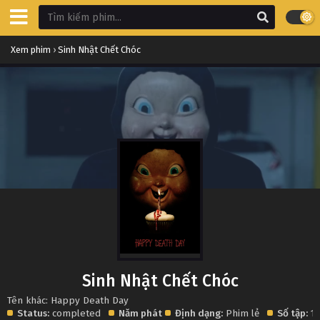
Xem phim
›
Sinh Nhật Chết Chóc
Sinh Nhật Chết Chóc
Tên khác: Happy Death Day
Status:
completed
Năm phát
Định dạng:
Phim lẻ
Số tập:
1