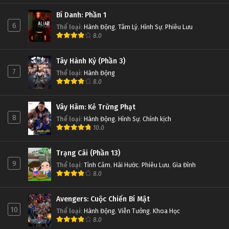
Bí Danh: Phần 1
6
Thể loại
:
Hành Động
,
Tâm Lý
,
Hình Sự
,
Phiêu Lưu
8.0
Tây Hành Kỷ (Phần 3)
7
Thể loại
:
Hành Động
8.0
Vây Hãm: Kẻ Trừng Phạt
8
Thể loại
:
Hành Động
,
Hình Sự
,
Chính kịch
10.0
Trạng Cãi (Phần 13)
9
Thể loại
:
Tình Cảm
,
Hài Hước
,
Phiêu Lưu
,
Gia Đình
8.0
Avengers: Cuộc Chiến Bí Mật
10
Thể loại
:
Hành Động
,
Viễn Tưởng
,
Khoa Học
8.0