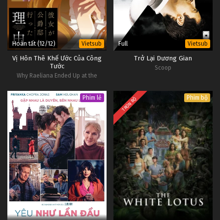
Hoàn tất (12/12)
Full
Vietsub
Vietsub
Vị Hôn Thê Khế Ước Của Công
Trở Lại Dương Gian
Tước
Scoop
Why Raeliana Ended Up at the
Duke's Mansion
Phim lẻ
Phim bộ
TRỌN BỘ