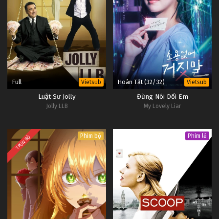
Full
Hoàn Tất (32/32)
Vietsub
Vietsub
Luật Sư Jolly
Đừng Nói Dối Em
Jolly LLB
My Lovely Liar
Phim bộ
Phim lẻ
TRỌN BỘ