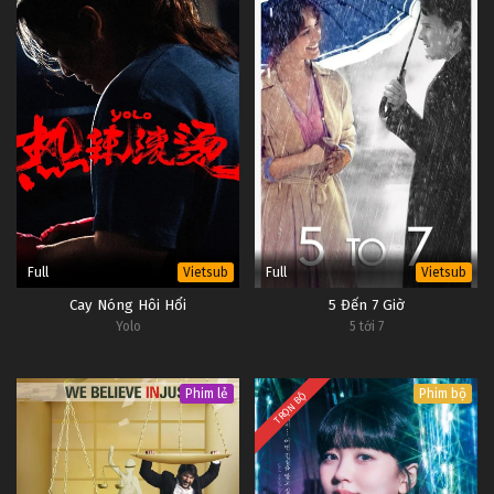
Full
Full
Vietsub
Vietsub
Cay Nóng Hôi Hổi
5 Đến 7 Giờ
Yolo
5 tới 7
Phim lẻ
Phim bộ
TRỌN BỘ