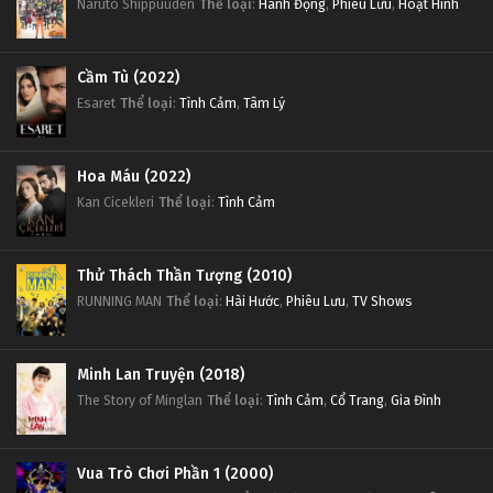
Naruto Shippuuden
Thể loại
:
Hành Động
,
Phiêu Lưu
,
Hoạt Hình
Cầm Tù (2022)
Esaret
Thể loại
:
Tình Cảm
,
Tâm Lý
Hoa Máu (2022)
Kan Cicekleri
Thể loại
:
Tình Cảm
Thử Thách Thần Tượng (2010)
RUNNING MAN
Thể loại
:
Hài Hước
,
Phiêu Lưu
,
TV Shows
Minh Lan Truyện (2018)
The Story of Minglan
Thể loại
:
Tình Cảm
,
Cổ Trang
,
Gia Đình
Vua Trò Chơi Phần 1 (2000)