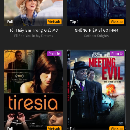
Full
Tập 1
Vietsub
Vietsub
Tôi Thấy Em Trong Giấc Mơ
NHỮNG HIỆP SĨ GOTHAM
I'll See You in My Dreams
Gotham Knights
Phim lẻ
Phim lẻ
Full
Full
Vietsub
Vietsub