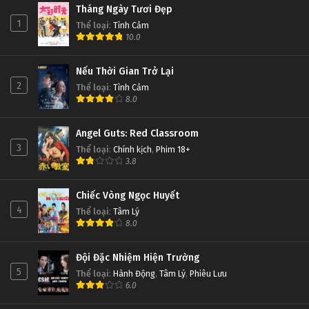
Tháng Ngày Tươi Đẹp
1
Thể loại
:
Tình Cảm
10.0
Nếu Thời Gian Trở Lại
2
Thể loại
:
Tình Cảm
8.0
Angel Guts: Red Classroom
3
Thể loại
:
Chính kịch
,
Phim 18+
3.8
Chiếc Vòng Ngọc Huyết
4
Thể loại
:
Tâm Lý
8.0
Đội Đặc Nhiệm Hiện Trường
5
Thể loại
:
Hành Động
,
Tâm Lý
,
Phiêu Lưu
6.0