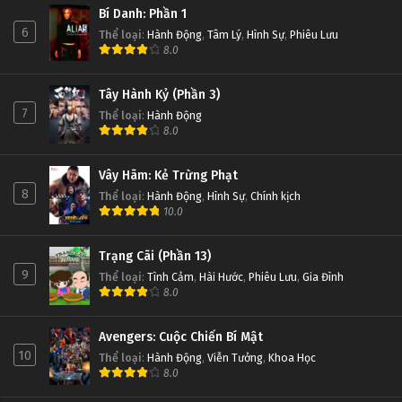
Bí Danh: Phần 1
6
Thể loại
:
Hành Động
,
Tâm Lý
,
Hình Sự
,
Phiêu Lưu
8.0
Tây Hành Kỷ (Phần 3)
7
Thể loại
:
Hành Động
8.0
Vây Hãm: Kẻ Trừng Phạt
8
Thể loại
:
Hành Động
,
Hình Sự
,
Chính kịch
10.0
Trạng Cãi (Phần 13)
9
Thể loại
:
Tình Cảm
,
Hài Hước
,
Phiêu Lưu
,
Gia Đình
8.0
Avengers: Cuộc Chiến Bí Mật
10
Thể loại
:
Hành Động
,
Viễn Tưởng
,
Khoa Học
8.0