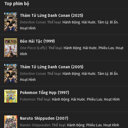
Top phim bộ
Thám Tử Lừng Danh Conan (2025)
Detective Conan
Thể loại
:
Hành Động
,
Hài Hước
,
Tâm Lý
,
Bí ẩn
,
Hoạt Hình
Đảo Hải Tặc (1999)
One Piece (Luffy)
Thể loại
:
Hành Động
,
Hài Hước
,
Phiêu Lưu
,
Hoạt
Hình
Thám Tử Lừng Danh Conan (2005)
Detective Conan
Thể loại
:
Hành Động
,
Hài Hước
,
Tâm Lý
,
Bí ẩn
,
Hoạt Hình
Pokemon Tổng Hợp (1997)
Pokemon
Thể loại
:
Hành Động
,
Hài Hước
,
Phiêu Lưu
,
Hoạt Hình
Naruto Shippuden (2007)
Naruto Shippuuden
Thể loại
:
Hành Động
,
Phiêu Lưu
,
Hoạt Hình