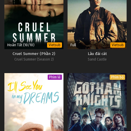
Hoàn Tất (10/10)
Full
Vietsub
Vietsub
Cruel Summer (Phần 2)
Lâu đài cát
Cruel Summer (Season 2)
Sand Castle
Phim lẻ
Phim bộ