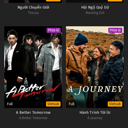
Người Chuyển Giới
Hội Ngộ Quỷ Dữ
Tiresia
Meeting Evil
Phim lẻ
Phim lẻ
Full
Full
Vietsub
Vietsub
A Better Tomorrow
Hành Trình Tới Úc
A Better Tomorrow
A Journey