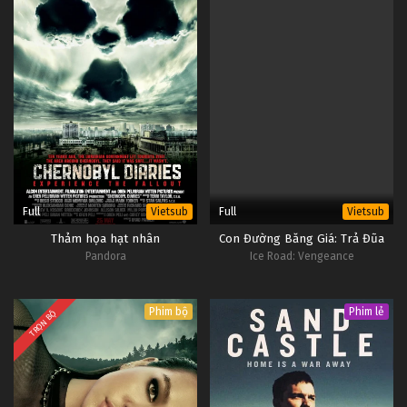
Full
Full
Vietsub
Vietsub
Thảm họa hạt nhân
Con Đường Băng Giá: Trả Đũa
Pandora
Ice Road: Vengeance
Phim bộ
Phim lẻ
TRỌN BỘ