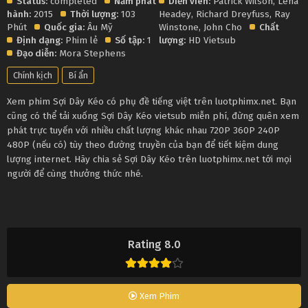
Status:
completed
Năm phát
Diễn viên:
Patrick Wilson
,
Lena
hành:
2015
Thời lượng:
103
Headey
,
Richard Dreyfuss
,
Ray
Phút
Quốc gia:
Âu Mỹ
Winstone
,
John Cho
Chất
Định dạng:
Phim lẻ
Số tập:
1
lượng:
HD Vietsub
Đạo diễn:
Mora Stephens
Chính kịch
Bí ẩn
Xem phim Sợi Dây Kéo có phụ đề tiếng việt trên luotphimx.net. Bạn
cũng có thể tải xuống Sợi Dây Kéo vietsub miễn phí, đừng quên xem
phát trực tuyến với nhiều chất lượng khác nhau 720P 360P 240P
480P (nếu có) tùy theo đường truyền của bạn để tiết kiệm dung
lượng internet. Hãy chia sẻ Sợi Dây Kéo trên luotphimx.net tới mọi
người để cùng thưởng thức nhé.
Rating 8.0
Xem Phim