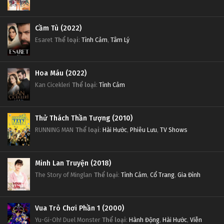
Cầm Tù (2022)
Esaret
Thể loại
:
Tình Cảm
,
Tâm Lý
Hoa Máu (2022)
Kan Cicekleri
Thể loại
:
Tình Cảm
Thử Thách Thần Tượng (2010)
RUNNING MAN
Thể loại
:
Hài Hước
,
Phiêu Lưu
,
TV Shows
Minh Lan Truyện (2018)
The Story of Minglan
Thể loại
:
Tình Cảm
,
Cổ Trang
,
Gia Đình
Vua Trò Chơi Phần 1 (2000)
Yu-Gi-Oh! Duel Monster
Thể loại
:
Hành Động
,
Hài Hước
,
Viễn