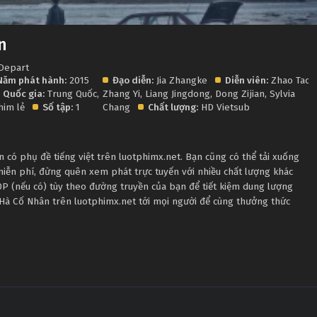
n
 Depart
Năm phát hành:
2015
Đạo diễn:
Jia Zhangke
Diễn viên:
Zhao Tao
,
Quốc gia:
Trung Quốc
,
Zhang Yi
,
Liang Jingdong
,
Dong Zijian
,
Sylvia
im lẻ
Số tập:
1
Chang
Chất lượng:
HD Vietsub
có phụ đề tiếng việt trên luotphimx.net. Bạn cũng có thể tải xuống
iễn phí, đừng quên xem phát trực tuyến với nhiều chất lượng khác
 (nếu có) tùy theo đường truyền của bạn để tiết kiệm dung lượng
 Hà Cố Nhân trên luotphimx.net tới mọi người để cùng thưởng thức