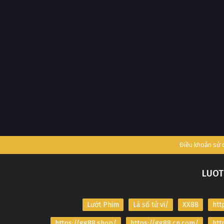
Điều khoản sử
LUOT
Lướt Phim
Lá số tử vi/
XX88
htt
https://gg88.shop/
https://gg88.cn.com/
htt