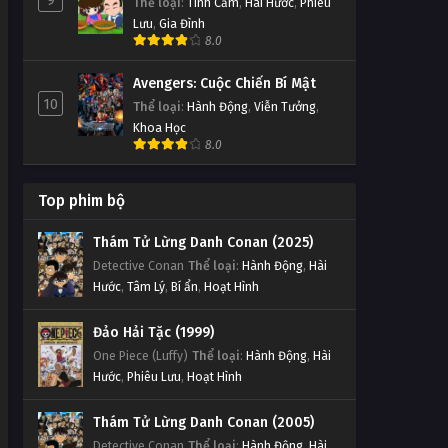
9
Thể loại
:
Tình Cảm
,
Hài Hước
,
Phiêu
Lưu
,
Gia Đình
8.0
Avengers: Cuộc Chiến Bí Mật
10
Thể loại
:
Hành Động
,
Viễn Tưởng
,
Khoa Học
8.0
Top phim bộ
Thám Tử Lừng Danh Conan (2025)
Detective Conan
Thể loại
:
Hành Động
,
Hài
Hước
,
Tâm Lý
,
Bí ẩn
,
Hoạt Hình
Đảo Hải Tặc (1999)
One Piece (Luffy)
Thể loại
:
Hành Động
,
Hài
Hước
,
Phiêu Lưu
,
Hoạt Hình
Thám Tử Lừng Danh Conan (2005)
Detective Conan
Thể loại
:
Hành Động
,
Hài