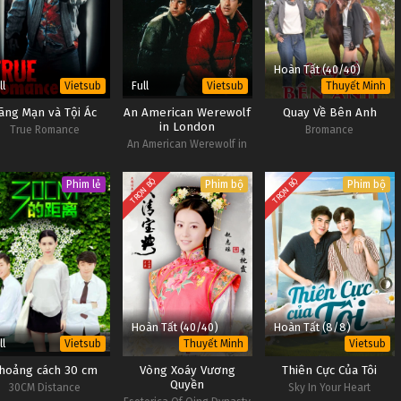
Hoàn Tất (40/40)
ll
Full
Vietsub
Vietsub
Thuyết Minh
ãng Mạn và Tội Ác
An American Werewolf
Quay Về Bên Anh
in London
True Romance
Bromance
An American Werewolf in
London
TRỌN BỘ
TRỌN BỘ
Phim lẻ
Phim bộ
Phim bộ
Hoàn Tất (40/40)
Hoàn Tất (8/8)
ll
Vietsub
Thuyết Minh
Vietsub
hoảng cách 30 cm
Vòng Xoáy Vương
Thiên Cực Của Tôi
Quyền
30CM Distance
Sky In Your Heart