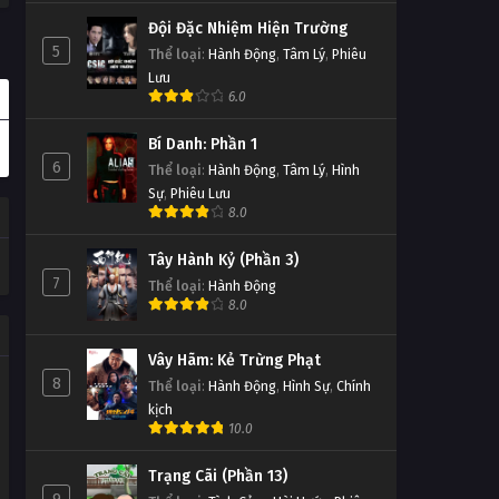
Đội Đặc Nhiệm Hiện Trường
5
Thể loại
:
Hành Động
,
Tâm Lý
,
Phiêu
Lưu
6.0
Bí Danh: Phần 1
6
Thể loại
:
Hành Động
,
Tâm Lý
,
Hình
Sự
,
Phiêu Lưu
8.0
Tây Hành Kỷ (Phần 3)
7
Thể loại
:
Hành Động
8.0
Vây Hãm: Kẻ Trừng Phạt
8
Thể loại
:
Hành Động
,
Hình Sự
,
Chính
kịch
10.0
Trạng Cãi (Phần 13)