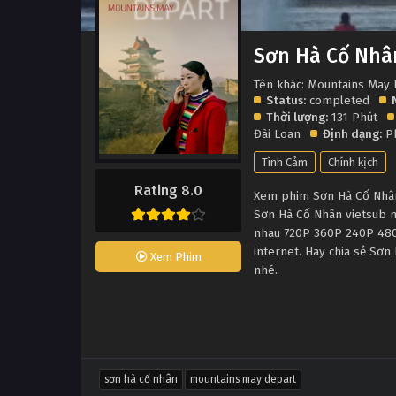
Sơn Hà Cố Nhâ
Tên khác: Mountains May
Status:
completed
Thời lượng:
131 Phút
Đài Loan
Định dạng:
Ph
Tình Cảm
Chính kịch
Rating 8.0
Xem phim Sơn Hà Cố Nhân 
Sơn Hà Cố Nhân vietsub m
nhau 720P 360P 240P 480P
internet. Hãy chia sẻ Sơn
Xem Phim
nhé.
sơn hà cố nhân
mountains may depart