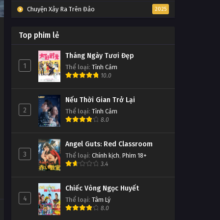
Chuyện Xảy Ra Trên Đảo
2025
Top phim lẻ
Tháng Ngày Tươi Đẹp
1
Thể loại
:
Tình Cảm
10.0
Nếu Thời Gian Trở Lại
2
Thể loại
:
Tình Cảm
8.0
Angel Guts: Red Classroom
3
Thể loại
:
Chính kịch
,
Phim 18+
3.4
Chiếc Vòng Ngọc Huyết
4
Thể loại
:
Tâm Lý
8.0