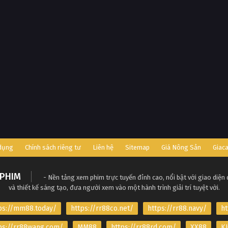
 dụng
Chính sách riêng tư
Liên hệ
Sitemap
Giá Nông Sản
Giac
PHIM
- Nền tảng xem phim trực tuyến đỉnh cao, nổi bật với giao diện
và thiết kế sáng tạo, đưa người xem vào một hành trình giải trí tuyệt vời.
ps://mm88.today/
https://rr88co.net/
https://rr88.navy/
ht
ps://rr88wang.com/
MM88
https://rr88rd.com/
XX88
KJ