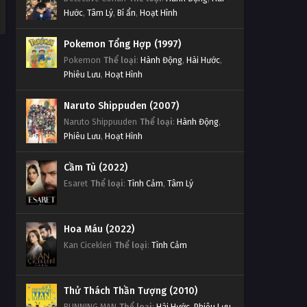
Hước
,
Tâm Lý
,
Bí ẩn
,
Hoạt Hình
Pokemon Tổng Hợp (1997)
Pokemon
Thể loại
:
Hành Động
,
Hài Hước
,
Phiêu Lưu
,
Hoạt Hình
Naruto Shippuden (2007)
Naruto Shippuuden
Thể loại
:
Hành Động
,
Phiêu Lưu
,
Hoạt Hình
Cầm Tù (2022)
Esaret
Thể loại
:
Tình Cảm
,
Tâm Lý
Hoa Máu (2022)
Kan Cicekleri
Thể loại
:
Tình Cảm
Thử Thách Thần Tượng (2010)
RUNNING MAN
Thể loại
:
Hài Hước
,
Phiêu Lưu
,