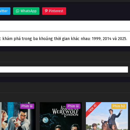
itter
WhatsApp
Pinterest
c khám phá trong ba khoảng thời gian khác nhau: 1999, 2014 và 2025.
TRỌN BỘ
Phim lẻ
Phim lẻ
Phim bộ