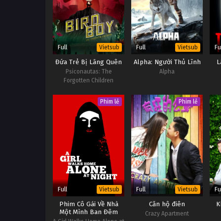
Full
Full
Fu
Vietsub
Vietsub
Đứa Trẻ Bị Lãng Quên
Alpha: Người Thủ Lĩnh
L
Psiconautas: The
Alpha
Forgotten Children
Phim lẻ
Phim lẻ
Full
Full
Fu
Vietsub
Vietsub
Phim Cô Gái Về Nhà
Căn hộ điên
K
Một Mình Ban Đêm
Crazy Apartment