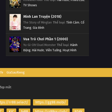
TV Shows
Minh Lan Truyện (2018)
The Story of Minglan
Thể loại
:
Tình Cảm
,
Cổ
Trang
,
Gia Đình
Vua Trò Chơi Phần 1 (2000)
Yu-Gi-Oh! Duel Monster
Thể loại
:
Hành
Động
,
Hài Hước
,
Viễn Tưởng
,
Hoạt Hình
afe
GiaSauRieng
 đẹp mắt
tps://rr88.select/
https://gg88.mobi/
C
KJC
tv88
https://rr88ss.club/
8DAY