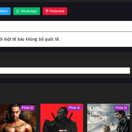
itter
WhatsApp
Pinterest
õi một tế bào khủng bố quốc tế.
Phim lẻ
Phim lẻ
Phim lẻ