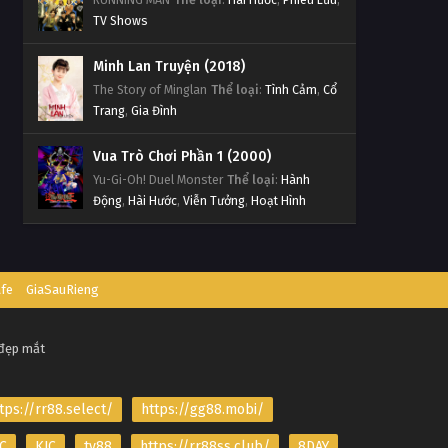
TV Shows
Minh Lan Truyện (2018)
The Story of Minglan
Thể loại
:
Tình Cảm
,
Cổ
Trang
,
Gia Đình
Vua Trò Chơi Phần 1 (2000)
Yu-Gi-Oh! Duel Monster
Thể loại
:
Hành
Động
,
Hài Hước
,
Viễn Tưởng
,
Hoạt Hình
afe
GiaSauRieng
 đẹp mắt
tps://rr88.select/
https://gg88.mobi/
C
KJC
tv88
https://rr88ss.club/
8DAY