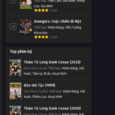
9
Thể loại
:
Tình Cảm
,
Hài Hước
,
Phiêu
Lưu
,
Gia Đình
8.0
Avengers: Cuộc Chiến Bí Mật
10
Thể loại
:
Hành Động
,
Viễn Tưởng
,
Khoa Học
8.0
Top phim bộ
Thám Tử Lừng Danh Conan (2025)
Detective Conan
Thể loại
:
Hành Động
,
Hài
Hước
,
Tâm Lý
,
Bí ẩn
,
Hoạt Hình
Đảo Hải Tặc (1999)
One Piece (Luffy)
Thể loại
:
Hành Động
,
Hài
Hước
,
Phiêu Lưu
,
Hoạt Hình
Thám Tử Lừng Danh Conan (2005)
Detective Conan
Thể loại
:
Hành Động
,
Hài