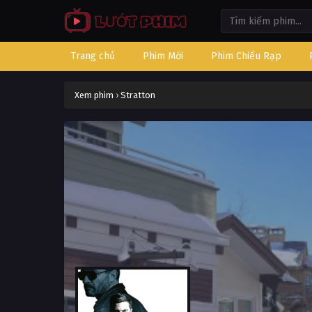
Trang chủ
Phim Mới
Phim Chiếu Rạp
Xem phim
›
Stratton