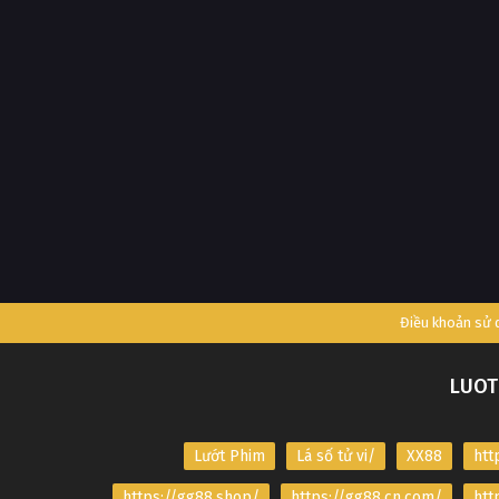
Điều khoản sử
LUOT
Lướt Phim
Lá số tử vi/
XX88
htt
https://gg88.shop/
https://gg88.cn.com/
htt