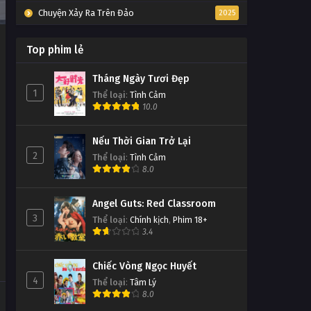
Chuyện Xảy Ra Trên Đảo
2025
Top phim lẻ
Tháng Ngày Tươi Đẹp
1
Thể loại
:
Tình Cảm
10.0
Nếu Thời Gian Trở Lại
2
Thể loại
:
Tình Cảm
8.0
Angel Guts: Red Classroom
3
Thể loại
:
Chính kịch
,
Phim 18+
3.4
Chiếc Vòng Ngọc Huyết
4
Thể loại
:
Tâm Lý
8.0