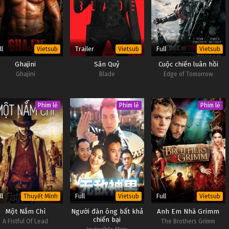
ll
Trailer
Full
Vietsub
Vietsub
Vietsub
Ghajini
Săn Quỷ
Cuộc chiến luân hồi
Ghajini
Blade
Edge of Tomorrow
Phim lẻ
Phim lẻ
Phim lẻ
ll
Full
Full
Thuyết Minh
Vietsub
Vietsub
Một Nắm Chì
Người đàn ông bất khả
Anh Em Nhà Grimm
chiến bại
A Fistful Of Lead
The Brothers Grimm