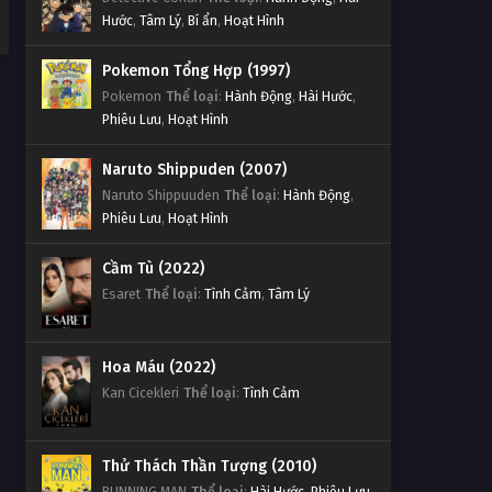
Hước
,
Tâm Lý
,
Bí ẩn
,
Hoạt Hình
Pokemon Tổng Hợp (1997)
Pokemon
Thể loại
:
Hành Động
,
Hài Hước
,
Phiêu Lưu
,
Hoạt Hình
Naruto Shippuden (2007)
Naruto Shippuuden
Thể loại
:
Hành Động
,
Phiêu Lưu
,
Hoạt Hình
Cầm Tù (2022)
Esaret
Thể loại
:
Tình Cảm
,
Tâm Lý
Hoa Máu (2022)
Kan Cicekleri
Thể loại
:
Tình Cảm
Thử Thách Thần Tượng (2010)
RUNNING MAN
Thể loại
:
Hài Hước
,
Phiêu Lưu
,