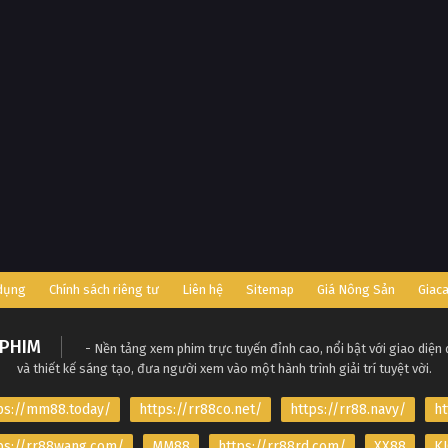
 dụng
Chính sách riêng tư
Liên hệ
Sitemap
Giá Nông Sản
Giac
PHIM
- Nền tảng xem phim trực tuyến đỉnh cao, nổi bật với giao diện
và thiết kế sáng tạo, đưa người xem vào một hành trình giải trí tuyệt vời.
ps://mm88.today/
https://rr88co.net/
https://rr88.navy/
ht
ps://rr88wang.com/
MM88
https://rr88rd.com/
XX88
KJ