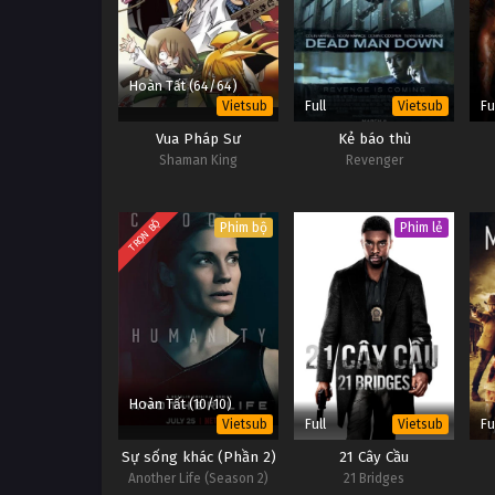
Hoàn Tất (64/64)
Full
Fu
Vietsub
Vietsub
Vua Pháp Sư
Kẻ báo thù
Shaman King
Revenger
TRỌN BỘ
Phim bộ
Phim lẻ
Hoàn Tất (10/10)
Full
Fu
Vietsub
Vietsub
Sự sống khác (Phần 2)
21 Cây Cầu
Another Life (Season 2)
21 Bridges