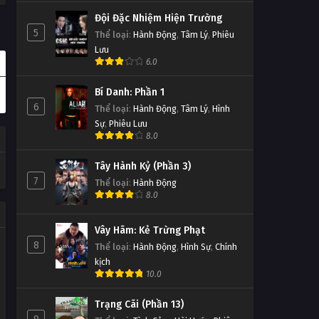
Đội Đặc Nhiệm Hiện Trường
5
Thể loại
:
Hành Động
,
Tâm Lý
,
Phiêu
Lưu
6.0
Bí Danh: Phần 1
6
Thể loại
:
Hành Động
,
Tâm Lý
,
Hình
Sự
,
Phiêu Lưu
8.0
Tây Hành Kỷ (Phần 3)
7
Thể loại
:
Hành Động
8.0
Vây Hãm: Kẻ Trừng Phạt
8
Thể loại
:
Hành Động
,
Hình Sự
,
Chính
kịch
10.0
Trạng Cãi (Phần 13)