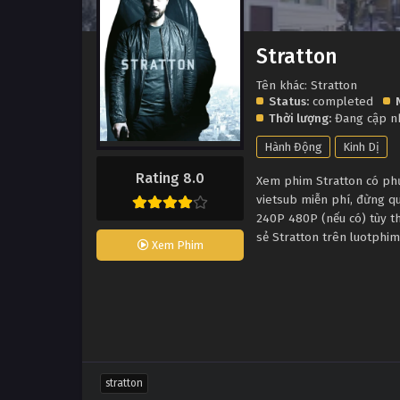
Stratton
Tên khác: Stratton
Status:
completed
Thời lượng:
Đang cập n
Hành Động
Kinh Dị
Rating 8.0
Xem phim Stratton có phụ 
vietsub miễn phí, đừng q
240P 480P (nếu có) tùy th
sẻ Stratton trên luotphim
Xem Phim
stratton