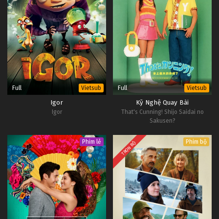
Full
Full
Vietsub
Vietsub
Igor
Kỹ Nghệ Quay Bài
Igor
That's Cunning! Shijo Saidai no
Sakusen?
Phim lẻ
Phim bộ
TRỌN BỘ