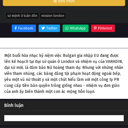
Xem Phim
sứ mệnh ở luân đôn
mission london
Facebook
Twitter
WhatsApp
Pinterest
Thông tin phim Sứ Mệnh Ở Luân Đôn
Một buổi hòa nhạc kỷ niệm việc Bulgari gia nhập EU đang được
lên kế hoạch tại Đại sứ quán ở London và nhiệm vụ của VARADIN,
đại sứ mới, là đảm bảo Nữ hoàng tham dự. Nhưng với những nhân
viên tham nhũng, các băng đảng tội phạm hoạt động ngoài bếp,
yêu một vũ nữ thoát y và một chút hiểu lầm với một công ty PR
cung cấp tiền bản quyền trông giống nhau - nhiệm vụ đơn giản
của anh ấy biến thành một cơn ác mộng hỗn loạn.
Bình luận