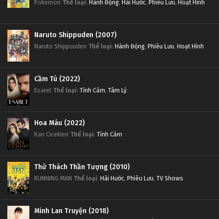
Pokemon
Thể loại
:
Hành Động
,
Hài Hước
,
Phiêu Lưu
,
Hoạt Hình
Naruto Shippuden (2007)
Naruto Shippuuden
Thể loại
:
Hành Động
,
Phiêu Lưu
,
Hoạt Hình
Cầm Tù (2022)
Esaret
Thể loại
:
Tình Cảm
,
Tâm Lý
Hoa Máu (2022)
Kan Cicekleri
Thể loại
:
Tình Cảm
Thử Thách Thần Tượng (2010)
RUNNING MAN
Thể loại
:
Hài Hước
,
Phiêu Lưu
,
TV Shows
Minh Lan Truyện (2018)