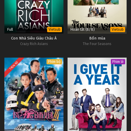
Full
Hoàn tất (8/8)
Vietsub
Vietsub
Con Nhà Siêu Giàu Châu Á
Bốn mùa
Crazy Rich Asians
The Four Seasons
Phim bộ
Phim lẻ
TRỌN BỘ