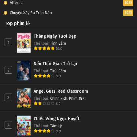
Altered
2025
Chuyện Xảy Ra Trên Đảo
2025
Top phim lẻ
Tháng Ngày Tươi Đẹp
1
Thể loại
:
Tình Cảm
10.0
Nếu Thời Gian Trở Lại
2
Thể loại
:
Tình Cảm
8.0
Angel Guts: Red Classroom
3
Thể loại
:
Chính kịch
,
Phim 18+
3.4
Chiếc Vòng Ngọc Huyết
4
Thể loại
:
Tâm Lý
8.0