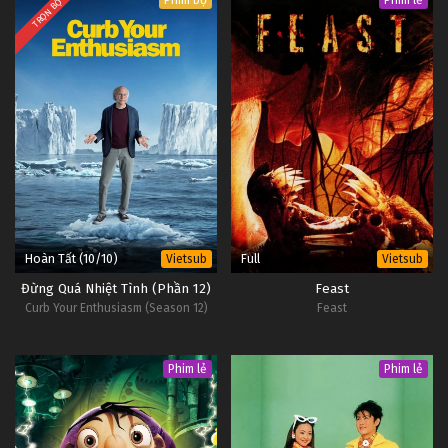
Phim bộ
Phim lẻ
TRỌN BỘ
Hoàn Tất (10/10)
Full
Vietsub
Vietsub
Đừng Quá Nhiệt Tình (Phần 12)
Feast
Curb Your Enthusiasm (Season 12)
Feast
Phim lẻ
Phim lẻ