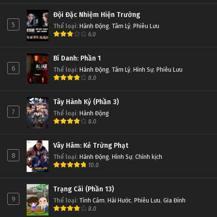
Đội Đặc Nhiệm Hiện Trường
5
Thể loại
:
Hành Động
,
Tâm Lý
,
Phiêu Lưu
6.0
Bí Danh: Phần 1
6
Thể loại
:
Hành Động
,
Tâm Lý
,
Hình Sự
,
Phiêu Lưu
8.0
Tây Hành Kỷ (Phần 3)
7
Thể loại
:
Hành Động
8.0
Vây Hãm: Kẻ Trừng Phạt
8
Thể loại
:
Hành Động
,
Hình Sự
,
Chính kịch
10.0
Trạng Cãi (Phần 13)
9
Thể loại
:
Tình Cảm
,
Hài Hước
,
Phiêu Lưu
,
Gia Đình
8.0