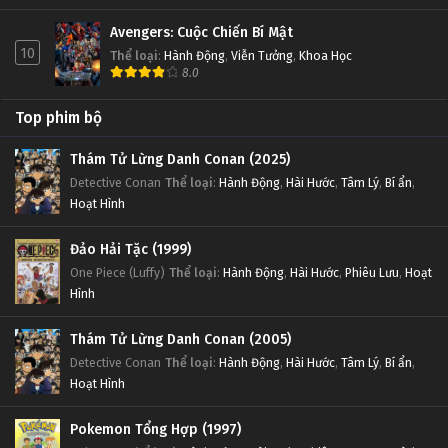
Avengers: Cuộc Chiến Bí Mật
10
Thể loại
:
Hành Động
,
Viễn Tưởng
,
Khoa Học
8.0
Top phim bộ
Thám Tử Lừng Danh Conan (2025)
Detective Conan
Thể loại
:
Hành Động
,
Hài Hước
,
Tâm Lý
,
Bí ẩn
,
Hoạt Hình
Đảo Hải Tặc (1999)
One Piece (Luffy)
Thể loại
:
Hành Động
,
Hài Hước
,
Phiêu Lưu
,
Hoạt
Hình
Thám Tử Lừng Danh Conan (2005)
Detective Conan
Thể loại
:
Hành Động
,
Hài Hước
,
Tâm Lý
,
Bí ẩn
,
Hoạt Hình
Pokemon Tổng Hợp (1997)