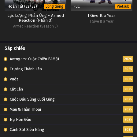
Hoàn Tất (32/32)
Full
Lồng tiếng
Vietsub
Lực Lượng Phản Ứng - Armed
I Give It a Year
Reaction (Phần 3)
I Give It a Year
Armed Reaction (Season 3)
Sắp chiếu
Avengers: Cuộc Chiến Bí Mật
2026
Trưởng Thành Lên
2025
Vuốt
2025
Cắt Cân
2025
Cuộc Đấu Súng Cuối Cùng
2025
Máu & Thần Thoại
2025
Nụ Hôn Đầu
2025
Cảnh Sát Siêu Năng
2025