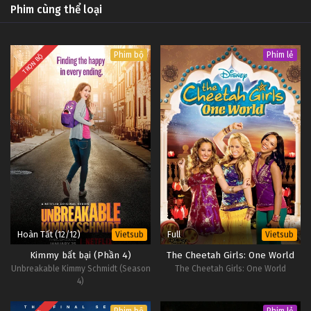
Phim cùng thể loại
Phim bộ
Phim lẻ
TRỌN BỘ
Hoàn Tất (12/12)
Full
Vietsub
Vietsub
Kimmy bất bại (Phần 4)
The Cheetah Girls: One World
Unbreakable Kimmy Schmidt (Season
The Cheetah Girls: One World
4)