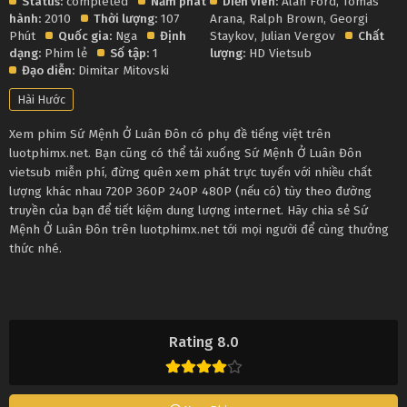
Status:
completed
Năm phát
Diễn viên:
Alan Ford
,
Tomas
hành:
2010
Thời lượng:
107
Arana
,
Ralph Brown
,
Georgi
Phút
Quốc gia:
Nga
Định
Staykov
,
Julian Vergov
Chất
dạng:
Phim lẻ
Số tập:
1
lượng:
HD Vietsub
Đạo diễn:
Dimitar Mitovski
Hài Hước
Xem phim Sứ Mệnh Ở Luân Đôn có phụ đề tiếng việt trên
luotphimx.net. Bạn cũng có thể tải xuống Sứ Mệnh Ở Luân Đôn
vietsub miễn phí, đừng quên xem phát trực tuyến với nhiều chất
lượng khác nhau 720P 360P 240P 480P (nếu có) tùy theo đường
truyền của bạn để tiết kiệm dung lượng internet. Hãy chia sẻ Sứ
Mệnh Ở Luân Đôn trên luotphimx.net tới mọi người để cùng thưởng
thức nhé.
Rating 8.0