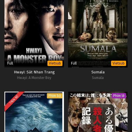
Full
Full
Vietsub
Vietsub
Hwayi: Sát Nhan Trang
Sumala
Hwayi: A Monster Boy
Sumala
Phim bộ
Phim lẻ
TRỌN BỘ