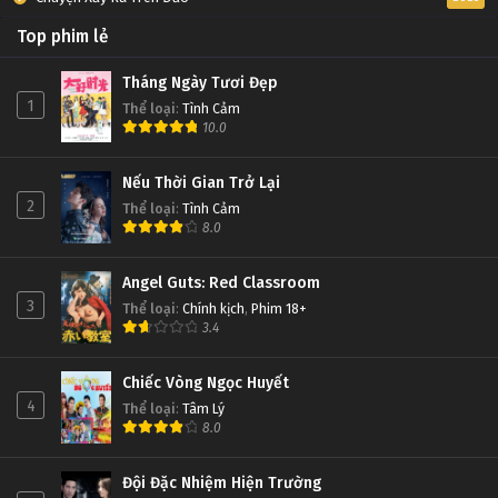
Top phim lẻ
Tháng Ngày Tươi Đẹp
1
Thể loại
:
Tình Cảm
10.0
Nếu Thời Gian Trở Lại
2
Thể loại
:
Tình Cảm
8.0
Angel Guts: Red Classroom
3
Thể loại
:
Chính kịch
,
Phim 18+
3.4
Chiếc Vòng Ngọc Huyết
4
Thể loại
:
Tâm Lý
8.0
Đội Đặc Nhiệm Hiện Trường