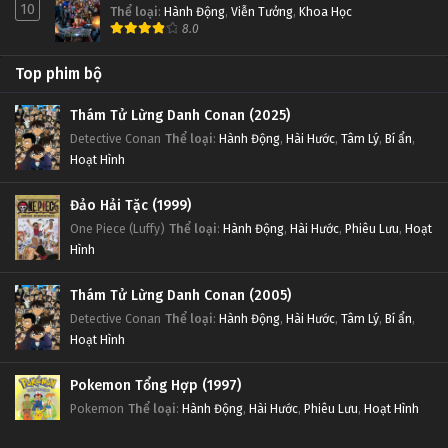
10
Thể loại
:
Hành Động
,
Viễn Tưởng
,
Khoa Học
8.0
Top phim bộ
Thám Tử Lừng Danh Conan (2025)
Detective Conan
Thể loại
:
Hành Động
,
Hài Hước
,
Tâm Lý
,
Bí ẩn
,
Hoạt Hình
Đảo Hải Tặc (1999)
One Piece (Luffy)
Thể loại
:
Hành Động
,
Hài Hước
,
Phiêu Lưu
,
Hoạt
Hình
Thám Tử Lừng Danh Conan (2005)
Detective Conan
Thể loại
:
Hành Động
,
Hài Hước
,
Tâm Lý
,
Bí ẩn
,
Hoạt Hình
Pokemon Tổng Hợp (1997)
Pokemon
Thể loại
:
Hành Động
,
Hài Hước
,
Phiêu Lưu
,
Hoạt Hình