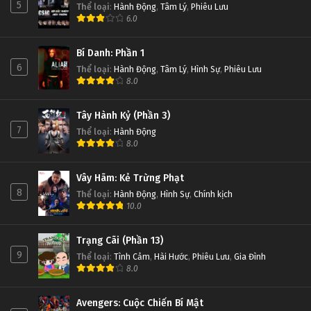
5
Thể loại
:
Hành Động
,
Tâm Lý
,
Phiêu Lưu
6.0
Bí Danh: Phần 1
6
Thể loại
:
Hành Động
,
Tâm Lý
,
Hình Sự
,
Phiêu Lưu
8.0
Tây Hành Kỷ (Phần 3)
7
Thể loại
:
Hành Động
8.0
Vây Hãm: Kẻ Trừng Phạt
8
Thể loại
:
Hành Động
,
Hình Sự
,
Chính kịch
10.0
Trạng Cãi (Phần 13)
9
Thể loại
:
Tình Cảm
,
Hài Hước
,
Phiêu Lưu
,
Gia Đình
8.0
Avengers: Cuộc Chiến Bí Mật