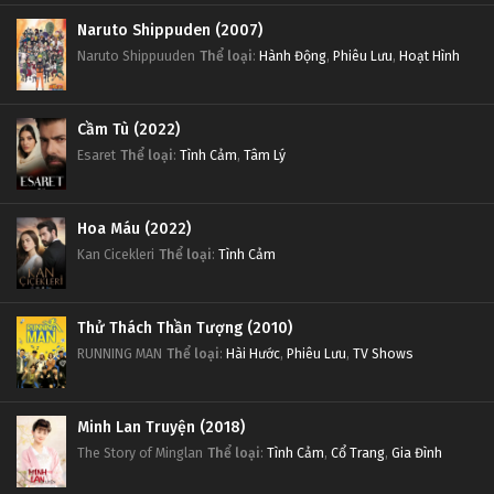
Naruto Shippuden (2007)
Naruto Shippuuden
Thể loại
:
Hành Động
,
Phiêu Lưu
,
Hoạt Hình
Cầm Tù (2022)
Esaret
Thể loại
:
Tình Cảm
,
Tâm Lý
Hoa Máu (2022)
Kan Cicekleri
Thể loại
:
Tình Cảm
Thử Thách Thần Tượng (2010)
RUNNING MAN
Thể loại
:
Hài Hước
,
Phiêu Lưu
,
TV Shows
Minh Lan Truyện (2018)
The Story of Minglan
Thể loại
:
Tình Cảm
,
Cổ Trang
,
Gia Đình