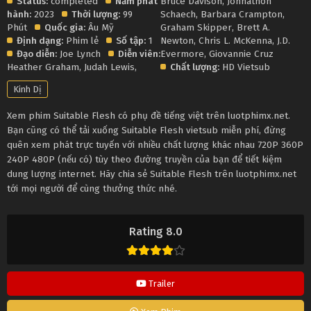
Status:
completed
Năm phát
Bruce Davison
,
Johnathon
hành:
2023
Thời lượng:
99
Schaech
,
Barbara Crampton
,
Phút
Quốc gia:
Âu Mỹ
Graham Skipper
,
Brett A.
Định dạng:
Phim lẻ
Số tập:
1
Newton
,
Chris L. McKenna
,
J.D.
Đạo diễn:
Joe Lynch
Diễn viên:
Evermore
,
Giovannie Cruz
Heather Graham
,
Judah Lewis
,
Chất lượng:
HD Vietsub
Kinh Dị
Xem phim Suitable Flesh có phụ đề tiếng việt trên luotphimx.net.
Bạn cũng có thể tải xuống Suitable Flesh vietsub miễn phí, đừng
quên xem phát trực tuyến với nhiều chất lượng khác nhau 720P 360P
240P 480P (nếu có) tùy theo đường truyền của bạn để tiết kiệm
dung lượng internet. Hãy chia sẻ Suitable Flesh trên luotphimx.net
tới mọi người để cùng thưởng thức nhé.
Rating 8.0
Trailer