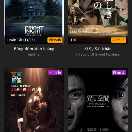
Hoàn Tất (13/13)
Full
Vietsub
Vietsub
Bóng đêm kinh hoàng
Kí Sự Sát Nhân
Another
A Record Of Sweet Murderer
Phim lẻ
Phim lẻ