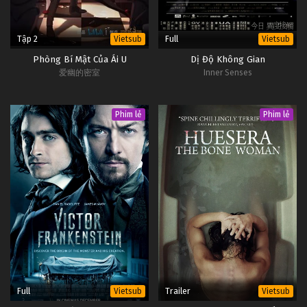
Tập 2
Full
Vietsub
Vietsub
Phòng Bí Mật Của Ái U
Dị Độ Không Gian
爱幽的密室
Inner Senses
Phim lẻ
Phim lẻ
Full
Trailer
Vietsub
Vietsub