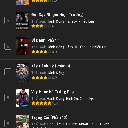
8.0
Đội Đặc Nhiệm Hiện Trường
5
Thể loại
:
Hành Động
,
Tâm Lý
,
Phiêu Lưu
6.0
Bí Danh: Phần 1
6
Thể loại
:
Hành Động
,
Tâm Lý
,
Hình Sự
,
Phiêu Lưu
8.0
Tây Hành Kỷ (Phần 3)
7
Thể loại
:
Hành Động
8.0
Vây Hãm: Kẻ Trừng Phạt
8
Thể loại
:
Hành Động
,
Hình Sự
,
Chính kịch
10.0
Trạng Cãi (Phần 13)
9
Thể loại
:
Tình Cảm
,
Hài Hước
,
Phiêu Lưu
,
Gia Đình