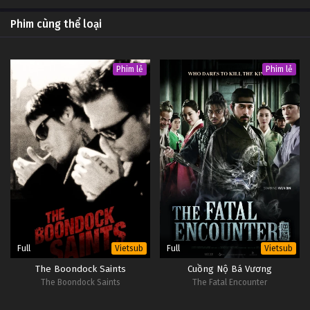
Phim cùng thể loại
Phim lẻ
Phim lẻ
Full
Full
Vietsub
Vietsub
The Boondock Saints
Cuồng Nộ Bá Vương
The Boondock Saints
The Fatal Encounter