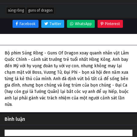
súng rồng
guns of dragon
Facebook
Twitter
WhatsApp
Pinterest
Thông tin phim Súng Rồng
Bộ phim Súng Rồng - Guns Of Dragon xoay quanh nhân vật Lâm
Quốc Chính - cảnh sát trưởng trẻ tuổi nhất Hồng Kông. Anh bay
đến Mỹ với hy vọng đoàn tụ với vợ con, nhưng không may lại
chạm mặt với Boss, Vương Tử, Đại Phi - bọn xã hội đen năm xưa
từng là kẻ thù của mình. Anh đã định vứt bỏ tất cả để sống bên
gia đình, nhưng bọn chúng và ông trùm của bọn chúng - Đại Ca
(hay còn gọi là Tướng Quân) lại bắt cóc vợ anh để uy hiếp, buộc
anh lại phải gánh vác trách nhiệm của một người cảnh sát lần
nữa.
Bình luận