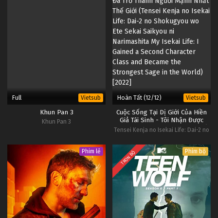
Full
Hoàn Tất (12/12)
Vietsub
Vietsub
Khun Pan 3
Cuộc Sống Tại Dị Giới Của Hiền
Giả Tái Sinh - Tôi Nhận Được
Khun Pan 3
Chức Nghiệp Thứ Hai, Và Đã Trở
Tensei Kenja no Isekai Life: Dai-2 no
Thành Người Mạnh Nhất Thế Giới
Shokugyou wo Ete Sekai Saikyou ni
Narimashita My Isekai Life: I Gained a
Phim lẻ
Phim bộ
TRỌN BỘ
Second Character Class and Became
the Strongest Sage in the World