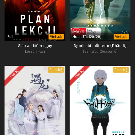
Full
Hoàn Tất (20/20)
Vietsub
Vietsub
Giáo án hiểm nguy
Người sói tuổi teen (Phần 6)
Lesson Plan
Teen Wolf (Season 6)
Phim bộ
Phim bộ
TRỌN BỘ
TRỌN BỘ