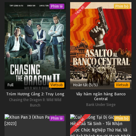
Phim lẻ
Phim bộ
TRỌN BỘ
Full
Hoàn tất (5/5)
Vietsub
Vietsub
Trùm Hương Cảng 2: Truy Long
Vây hãm ngân hàng Banco
Central
Chasing the Dragon II: Wild Wild
Bank Under Siege
Bunch
Phim lẻ
Phim bộ
TRỌN BỘ