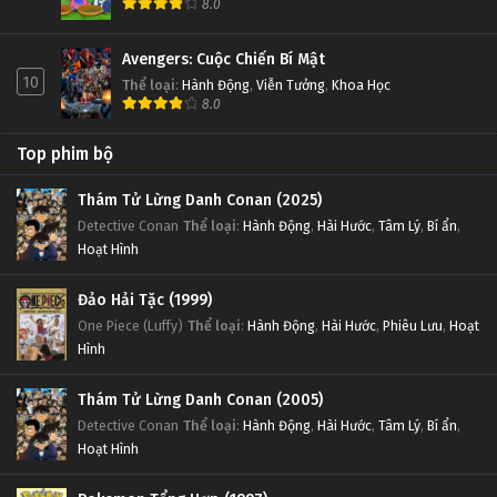
8.0
Avengers: Cuộc Chiến Bí Mật
10
Thể loại
:
Hành Động
,
Viễn Tưởng
,
Khoa Học
8.0
Top phim bộ
Thám Tử Lừng Danh Conan (2025)
Detective Conan
Thể loại
:
Hành Động
,
Hài Hước
,
Tâm Lý
,
Bí ẩn
,
Hoạt Hình
Đảo Hải Tặc (1999)
One Piece (Luffy)
Thể loại
:
Hành Động
,
Hài Hước
,
Phiêu Lưu
,
Hoạt
Hình
Thám Tử Lừng Danh Conan (2005)
Detective Conan
Thể loại
:
Hành Động
,
Hài Hước
,
Tâm Lý
,
Bí ẩn
,
Hoạt Hình