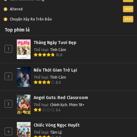
Altered
2025
Chuyện Xảy Ra Trên Đảo
2025
Top phim lẻ
Tháng Ngày Tươi Đẹp
1
Thể loại
:
Tình Cảm
10.0
Nếu Thời Gian Trở Lại
2
Thể loại
:
Tình Cảm
8.0
Angel Guts: Red Classroom
3
Thể loại
:
Chính kịch
,
Phim 18+
3.4
Chiếc Vòng Ngọc Huyết
4
Thể loại
:
Tâm Lý