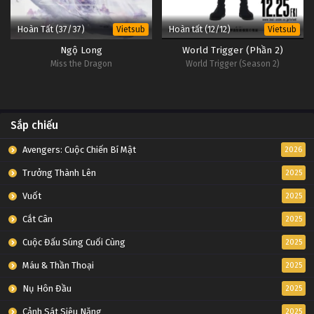
Hoàn Tất (37/37)
Hoàn tất (12/12)
Vietsub
Vietsub
Ngộ Long
World Trigger (Phần 2)
Miss the Dragon
World Trigger (Season 2)
Sắp chiếu
Avengers: Cuộc Chiến Bí Mật
2026
Trưởng Thành Lên
2025
Vuốt
2025
Cắt Cân
2025
Cuộc Đấu Súng Cuối Cùng
2025
Máu & Thần Thoại
2025
Nụ Hôn Đầu
2025
Cảnh Sát Siêu Năng
2025