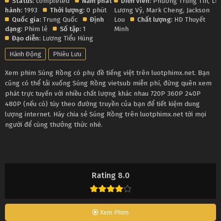
Status:
completed
Năm phát
Diễn viên:
Phương Trung Tín
,
Lữ
hành:
1993
Thời lượng:
0 phút
Lương Vỹ
,
Mark Cheng
,
Jackson
Quốc gia:
Trung Quốc
Định
Lou
Chất lượng:
HD Thuyết
dạng:
Phim lẻ
Số tập:
1
Minh
Đạo diễn:
Lương Tiểu Hùng
Hành Động
Phiêu Lưu
Xem phim Súng Rồng có phụ đề tiếng việt trên luotphimx.net. Bạn
cũng có thể tải xuống Súng Rồng vietsub miễn phí, đừng quên xem
phát trực tuyến với nhiều chất lượng khác nhau 720P 360P 240P
480P (nếu có) tùy theo đường truyền của bạn để tiết kiệm dung
lượng internet. Hãy chia sẻ Súng Rồng trên luotphimx.net tới mọi
người để cùng thưởng thức nhé.
Rating 8.0
Xem Phim