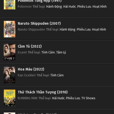
Pokemon Tổng Hợp (1997)
Pokemon
Thể loại
:
Hành Động
,
Hài Hước
,
Phiêu Lưu
,
Hoạt Hình
Naruto Shippuden (2007)
Naruto Shippuuden
Thể loại
:
Hành Động
,
Phiêu Lưu
,
Hoạt Hình
Cầm Tù (2022)
Esaret
Thể loại
:
Tình Cảm
,
Tâm Lý
Hoa Máu (2022)
Kan Cicekleri
Thể loại
:
Tình Cảm
Thử Thách Thần Tượng (2010)
RUNNING MAN
Thể loại
:
Hài Hước
,
Phiêu Lưu
,
TV Shows