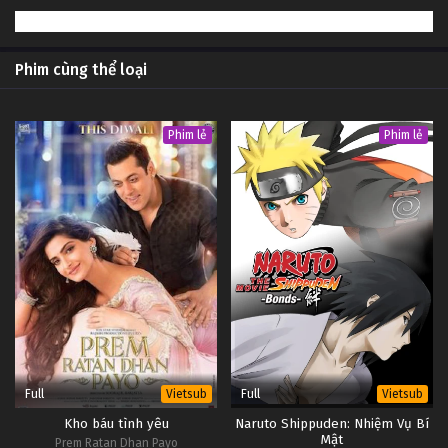
Phim cùng thể loại
Phim lẻ
Phim lẻ
Full
Full
Vietsub
Vietsub
Kho báu tình yêu
Naruto Shippuden: Nhiệm Vụ Bí
Mật
Prem Ratan Dhan Payo