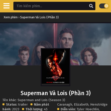
Xem phim
›
Superman Và Lois (Phần 3)
Superman Và Lois (Phần 3)
Tên khác: Superman and Lois (Season 3)
Status:
trailer
Năm phát
Cavanagh
,
Elizabeth
,
Henstridge
hành:
2023
Thời lượng:
45
Diễn viên:
Tyler Hoechlin
,