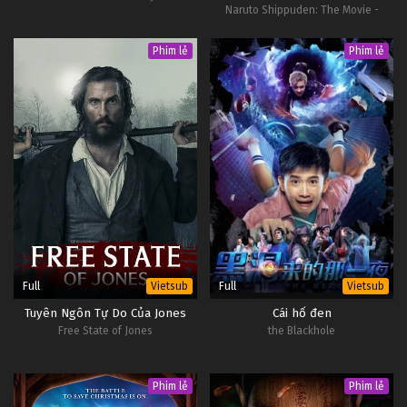
Naruto Shippuden: The Movie -
Bonds
Phim lẻ
Phim lẻ
Full
Full
Vietsub
Vietsub
Tuyên Ngôn Tự Do Của Jones
Cái hố đen
Free State of Jones
the Blackhole
Phim lẻ
Phim lẻ