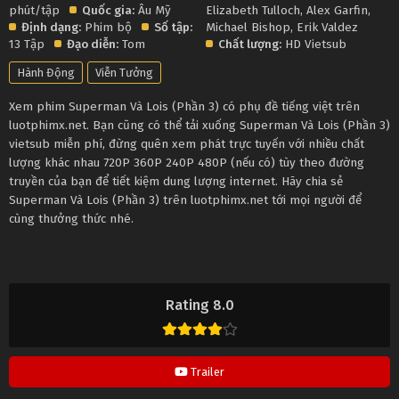
phút/tập
Quốc gia:
Âu Mỹ
Elizabeth Tulloch
,
Alex Garfin
,
Định dạng:
Phim bộ
Số tập:
Michael Bishop
,
Erik Valdez
13 Tập
Đạo diễn:
Tom
Chất lượng:
HD Vietsub
Hành Động
Viễn Tưởng
Xem phim Superman Và Lois (Phần 3) có phụ đề tiếng việt trên
luotphimx.net. Bạn cũng có thể tải xuống Superman Và Lois (Phần 3)
vietsub miễn phí, đừng quên xem phát trực tuyến với nhiều chất
lượng khác nhau 720P 360P 240P 480P (nếu có) tùy theo đường
truyền của bạn để tiết kiệm dung lượng internet. Hãy chia sẻ
Superman Và Lois (Phần 3) trên luotphimx.net tới mọi người để
cùng thưởng thức nhé.
Rating 8.0
Trailer