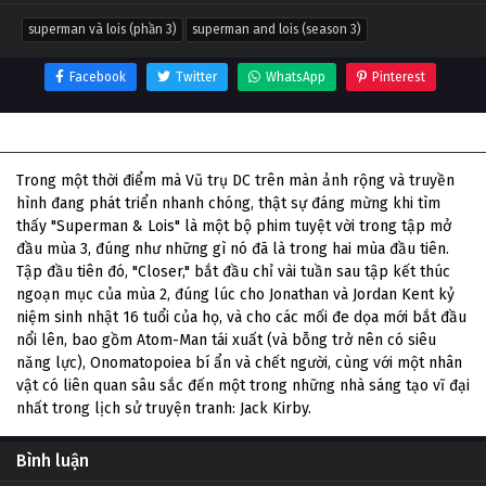
superman và lois (phần 3)
superman and lois (season 3)
Facebook
Twitter
WhatsApp
Pinterest
Thông tin phim Superman Và Lois (Phần 3)
Trong một thời điểm mà Vũ trụ DC trên màn ảnh rộng và truyền
hình đang phát triển nhanh chóng, thật sự đáng mừng khi tìm
thấy "Superman & Lois" là một bộ phim tuyệt vời trong tập mở
đầu mùa 3, đúng như những gì nó đã là trong hai mùa đầu tiên.
Tập đầu tiên đó, "Closer," bắt đầu chỉ vài tuần sau tập kết thúc
ngoạn mục của mùa 2, đúng lúc cho Jonathan và Jordan Kent kỷ
niệm sinh nhật 16 tuổi của họ, và cho các mối đe dọa mới bắt đầu
nổi lên, bao gồm Atom-Man tái xuất (và bỗng trở nên có siêu
năng lực), Onomatopoiea bí ẩn và chết người, cùng với một nhân
vật có liên quan sâu sắc đến một trong những nhà sáng tạo vĩ đại
nhất trong lịch sử truyện tranh: Jack Kirby.
Bình luận