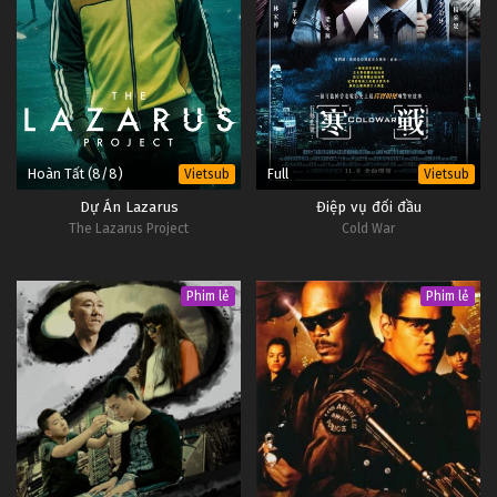
Hoàn Tất (8/8)
Full
Vietsub
Vietsub
Dự Án Lazarus
Điệp vụ đối đầu
The Lazarus Project
Cold War
Phim lẻ
Phim lẻ