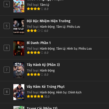
4
Thể loại
:
Tâm Lý
8.0
Đội Đặc Nhiệm Hiện Trường
5
Thể loại
:
Hành Động
,
Tâm Lý
,
Phiêu Lưu
6.0
Bí Danh: Phần 1
6
Thể loại
:
Hành Động
,
Tâm Lý
,
Hình Sự
,
Phiêu Lưu
8.0
Tây Hành Kỷ (Phần 3)
7
Thể loại
:
Hành Động
8.0
Vây Hãm: Kẻ Trừng Phạt
8
Thể loại
:
Hành Động
,
Hình Sự
,
Chính kịch
10.0
Trạng Cãi (Phần 13)