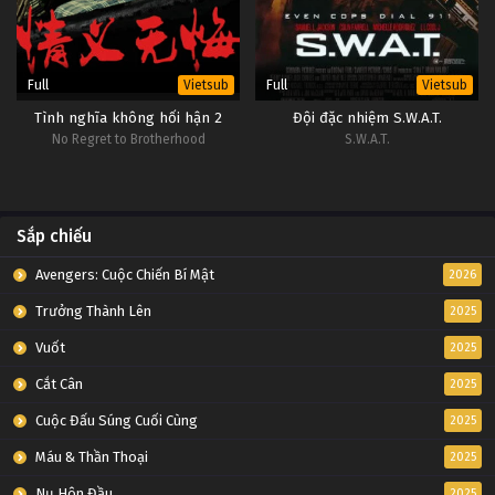
Full
Full
Vietsub
Vietsub
Tình nghĩa không hối hận 2
Đội đặc nhiệm S.W.A.T.
No Regret to Brotherhood
S.W.A.T.
Sắp chiếu
Avengers: Cuộc Chiến Bí Mật
2026
Trưởng Thành Lên
2025
Vuốt
2025
Cắt Cân
2025
Cuộc Đấu Súng Cuối Cùng
2025
Máu & Thần Thoại
2025
Nụ Hôn Đầu
2025