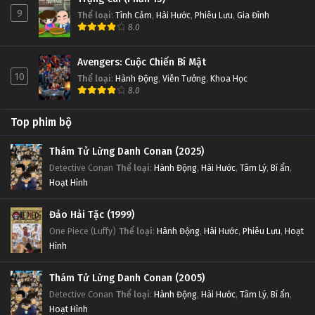
9
Thể loại
:
Tình Cảm
,
Hài Hước
,
Phiêu Lưu
,
Gia Đình
8.0
Avengers: Cuộc Chiến Bí Mật
10
Thể loại
:
Hành Động
,
Viễn Tưởng
,
Khoa Học
8.0
Top phim bộ
Thám Tử Lừng Danh Conan (2025)
Detective Conan
Thể loại
:
Hành Động
,
Hài Hước
,
Tâm Lý
,
Bí ẩn
,
Hoạt Hình
Đảo Hải Tặc (1999)
One Piece (Luffy)
Thể loại
:
Hành Động
,
Hài Hước
,
Phiêu Lưu
,
Hoạt
Hình
Thám Tử Lừng Danh Conan (2005)
Detective Conan
Thể loại
:
Hành Động
,
Hài Hước
,
Tâm Lý
,
Bí ẩn
,
Hoạt Hình