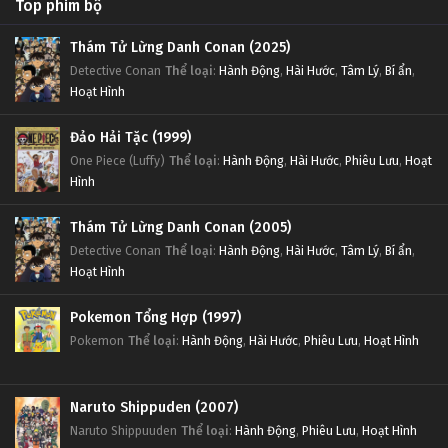
Top phim bộ
Thám Tử Lừng Danh Conan (2025)
Detective Conan
Thể loại
:
Hành Động
,
Hài Hước
,
Tâm Lý
,
Bí ẩn
,
Hoạt Hình
Đảo Hải Tặc (1999)
One Piece (Luffy)
Thể loại
:
Hành Động
,
Hài Hước
,
Phiêu Lưu
,
Hoạt
Hình
Thám Tử Lừng Danh Conan (2005)
Detective Conan
Thể loại
:
Hành Động
,
Hài Hước
,
Tâm Lý
,
Bí ẩn
,
Hoạt Hình
Pokemon Tổng Hợp (1997)
Pokemon
Thể loại
:
Hành Động
,
Hài Hước
,
Phiêu Lưu
,
Hoạt Hình
Naruto Shippuden (2007)
Naruto Shippuuden
Thể loại
:
Hành Động
,
Phiêu Lưu
,
Hoạt Hình