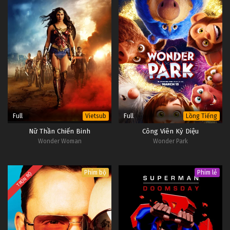
Full
Full
Vietsub
Lồng Tiếng
Nữ Thần Chiến Binh
Công Viên Kỳ Diệu
Wonder Woman
Wonder Park
Phim bộ
Phim lẻ
TRỌN BỘ