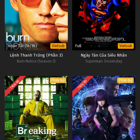
Hoàn Tất (16/16)
Full
Vietsub
Vietsub
Lệnh Thanh Trừng (Phần 3)
Ngày Tàn Của Siêu Nhân
Burn Notice (Season 3)
Superman: Doomsday
Phim bộ
Phim bộ
TRỌN BỘ
TRỌN BỘ