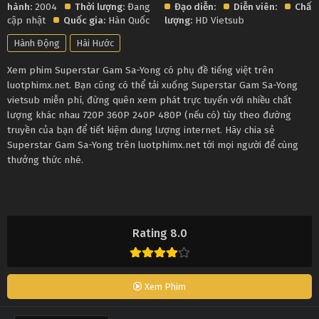
hành:
2004
Thời lượng:
Đang
Đạo diễn:
Diễn viên:
Chất
cập nhật
Quốc gia:
Hàn Quốc
lượng:
HD Vietsub
Hành Động
Hài Hước
Xem phim Superstar Gam Sa-Yong có phụ đề tiếng việt trên
luotphimx.net. Bạn cũng có thể tải xuống Superstar Gam Sa-Yong
vietsub miễn phí, đừng quên xem phát trực tuyến với nhiều chất
lượng khác nhau 720P 360P 240P 480P (nếu có) tùy theo đường
truyền của bạn để tiết kiệm dung lượng internet. Hãy chia sẻ
Superstar Gam Sa-Yong trên luotphimx.net tới mọi người để cùng
thưởng thức nhé.
Rating 8.0
Xem Phim