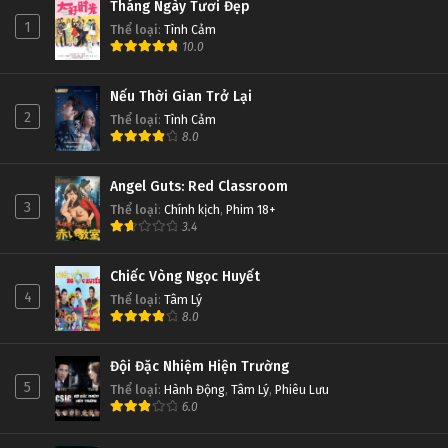
Tháng Ngày Tươi Đẹp
1
Thể loại
:
Tình Cảm
10.0
Nếu Thời Gian Trở Lại
2
Thể loại
:
Tình Cảm
8.0
Angel Guts: Red Classroom
3
Thể loại
:
Chính kịch
,
Phim 18+
3.4
Chiếc Vòng Ngọc Huyết
4
Thể loại
:
Tâm Lý
8.0
Đội Đặc Nhiệm Hiện Trường
5
Thể loại
:
Hành Động
,
Tâm Lý
,
Phiêu Lưu
6.0