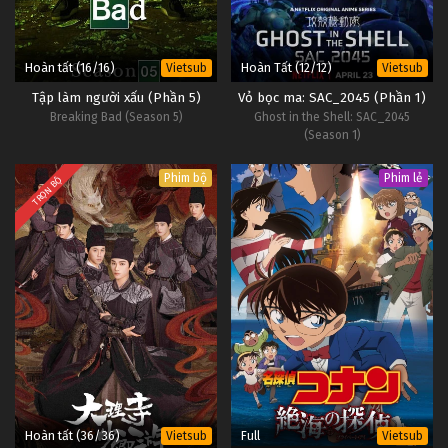
Hoàn tất (16/16)
Hoàn Tất (12/12)
Vietsub
Vietsub
Tập làm người xấu (Phần 5)
Vỏ bọc ma: SAC_2045 (Phần 1)
Breaking Bad (Season 5)
Ghost in the Shell: SAC_2045
(Season 1)
Phim bộ
Phim lẻ
TRỌN BỘ
Hoàn tất (36/36)
Full
Vietsub
Vietsub