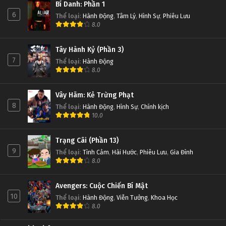
Bí Danh: Phần 1
6
Thể loại
:
Hành Động
,
Tâm Lý
,
Hình Sự
,
Phiêu Lưu
8.0
Tây Hành Kỷ (Phần 3)
7
Thể loại
:
Hành Động
8.0
Vây Hãm: Kẻ Trừng Phạt
8
Thể loại
:
Hành Động
,
Hình Sự
,
Chính kịch
10.0
Trạng Cãi (Phần 13)
9
Thể loại
:
Tình Cảm
,
Hài Hước
,
Phiêu Lưu
,
Gia Đình
8.0
Avengers: Cuộc Chiến Bí Mật
10
Thể loại
:
Hành Động
,
Viễn Tưởng
,
Khoa Học
8.0