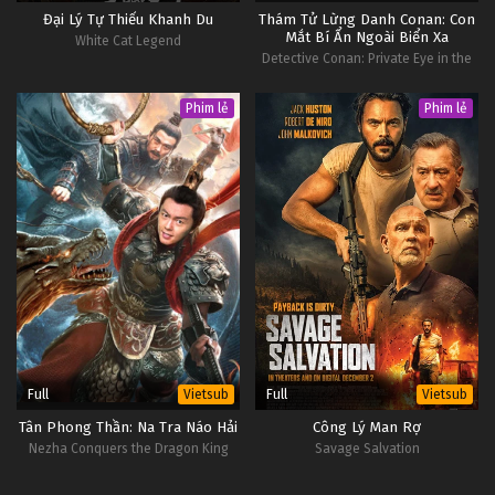
Đại Lý Tự Thiếu Khanh Du
Thám Tử Lừng Danh Conan: Con
Mắt Bí Ẩn Ngoài Biển Xa
White Cat Legend
Detective Conan: Private Eye in the
Distant Sea
Phim lẻ
Phim lẻ
Full
Full
Vietsub
Vietsub
Tân Phong Thần: Na Tra Náo Hải
Công Lý Man Rợ
Nezha Conquers the Dragon King
Savage Salvation