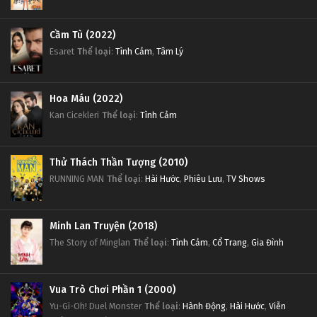
Cầm Tù (2022)
Esaret
Thể loại
:
Tình Cảm
,
Tâm Lý
Hoa Máu (2022)
Kan Cicekleri
Thể loại
:
Tình Cảm
Thử Thách Thần Tượng (2010)
RUNNING MAN
Thể loại
:
Hài Hước
,
Phiêu Lưu
,
TV Shows
Minh Lan Truyện (2018)
The Story of Minglan
Thể loại
:
Tình Cảm
,
Cổ Trang
,
Gia Đình
Vua Trò Chơi Phần 1 (2000)
Yu-Gi-Oh! Duel Monster
Thể loại
:
Hành Động
,
Hài Hước
,
Viễn