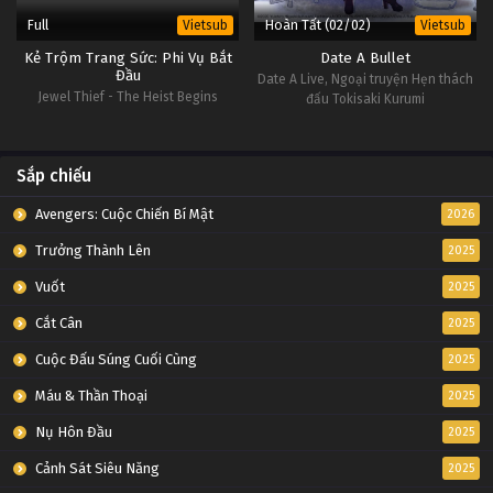
Full
Hoàn Tất (02/02)
Vietsub
Vietsub
Kẻ Trộm Trang Sức: Phi Vụ Bắt
Date A Bullet
Đầu
Date A Live, Ngoại truyện Hẹn thách
Jewel Thief - The Heist Begins
đấu Tokisaki Kurumi
Sắp chiếu
Avengers: Cuộc Chiến Bí Mật
2026
Trưởng Thành Lên
2025
Vuốt
2025
Cắt Cân
2025
Cuộc Đấu Súng Cuối Cùng
2025
Máu & Thần Thoại
2025
Nụ Hôn Đầu
2025
Cảnh Sát Siêu Năng
2025