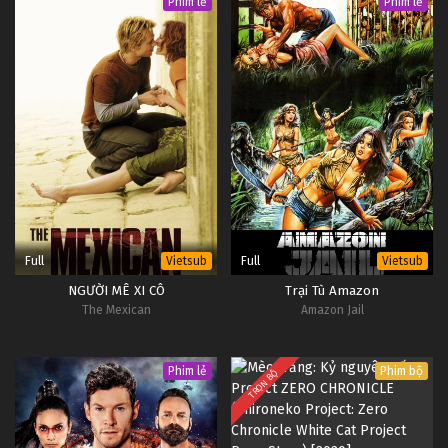
Phim lẻ
Phim lẻ
Full
Full
Vietsub
Vietsub
NGƯỜI MÊ XI CÔ
Trại Tù Amazon
The Mexican
Amazon Jail
Phim lẻ
Phim bộ
TRỌN BỘ