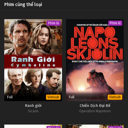
Phim cùng thể loại
Phim lẻ
Phim lẻ
Full
Full
Vietsub
Vietsub
Ranh giới
Chiến Dịch Đại Đế
Sicario
Operation Napoleon