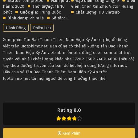
Status:
completed
Năm phát
Đạo diễn:
Zeng Qingjie
Diễn
hành:
2020
Thời lượng:
1h 10
viên:
Chen Xin Zhe
,
Victor Huang
phút
Quốc gia:
Trung Quốc
Chất lượng:
HD Vietsub
Định dạng:
Phim lẻ
Số tập:
1
Hành Động
Phiêu Lưu
Xem phim Tân Bao Thanh Thiên: Nam Hiệp Kỳ Án có phụ đề tiếng
việt trên luotphimx.net. Bạn cũng có thể tải xuống Tân Bao Thanh
Thiên: Nam Hiệp Kỳ Án vietsub miễn phí, đừng quên xem phát trực
tuyến với nhiều chất lượng khác nhau 720P 360P 240P 480P (nếu có)
tùy theo đường truyền của bạn để tiết kiệm dung lượng internet.
Hãy chia sẻ Tân Bao Thanh Thiên: Nam Hiệp Kỳ Án trên
luotphimx.net tới mọi người để cùng thưởng thức nhé.
Rating 8.0
Xem Phim