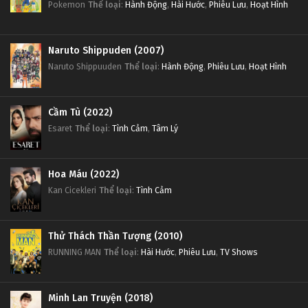
Pokemon
Thể loại
:
Hành Động
,
Hài Hước
,
Phiêu Lưu
,
Hoạt Hình
Naruto Shippuden (2007)
Naruto Shippuuden
Thể loại
:
Hành Động
,
Phiêu Lưu
,
Hoạt Hình
Cầm Tù (2022)
Esaret
Thể loại
:
Tình Cảm
,
Tâm Lý
Hoa Máu (2022)
Kan Cicekleri
Thể loại
:
Tình Cảm
Thử Thách Thần Tượng (2010)
RUNNING MAN
Thể loại
:
Hài Hước
,
Phiêu Lưu
,
TV Shows
Minh Lan Truyện (2018)