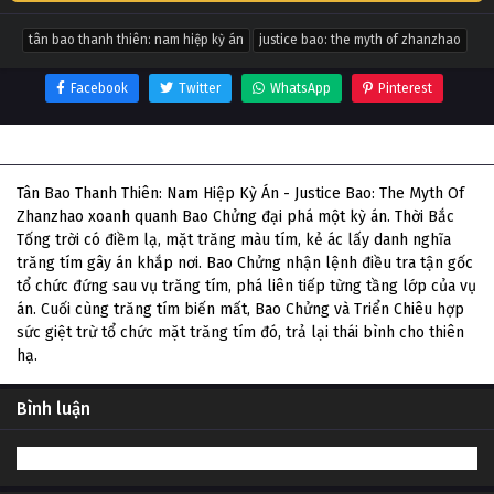
tân bao thanh thiên: nam hiệp kỳ án
justice bao: the myth of zhanzhao
Facebook
Twitter
WhatsApp
Pinterest
Thông tin phim Tân Bao Thanh Thiên: Nam Hiệp Kỳ Án
Tân Bao Thanh Thiên: Nam Hiệp Kỳ Án - Justice Bao: The Myth Of
Zhanzhao xoanh quanh Bao Chửng đại phá một kỳ án. Thời Bắc
Tống trời có điềm lạ, mặt trăng màu tím, kẻ ác lấy danh nghĩa
trăng tím gây án khắp nơi. Bao Chửng nhận lệnh điều tra tận gốc
tổ chức đứng sau vụ trăng tím, phá liên tiếp từng tầng lớp của vụ
án. Cuối cùng trăng tím biến mất, Bao Chửng và Triển Chiêu hợp
sức giệt trừ tổ chức mặt trăng tím đó, trả lại thái bình cho thiên
hạ.
Bình luận