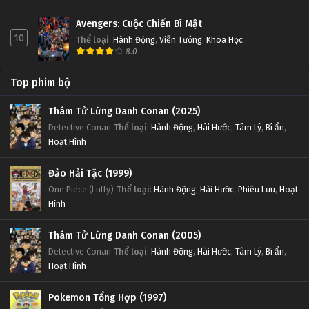
Avengers: Cuộc Chiến Bí Mật
10
Thể loại
:
Hành Động
,
Viễn Tưởng
,
Khoa Học
8.0
Top phim bộ
Thám Tử Lừng Danh Conan (2025)
Detective Conan
Thể loại
:
Hành Động
,
Hài Hước
,
Tâm Lý
,
Bí ẩn
,
Hoạt Hình
Đảo Hải Tặc (1999)
One Piece (Luffy)
Thể loại
:
Hành Động
,
Hài Hước
,
Phiêu Lưu
,
Hoạt
Hình
Thám Tử Lừng Danh Conan (2005)
Detective Conan
Thể loại
:
Hành Động
,
Hài Hước
,
Tâm Lý
,
Bí ẩn
,
Hoạt Hình
Pokemon Tổng Hợp (1997)