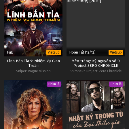
Full
Hoàn Tất (12/12)
Vietsub
Vietsub
Lính Bắn Tỉa 9: Nhiệm Vụ Gian
Mèo trắng: Kỷ nguyên số 0
Truân
Project ZERO CHRONICLE
Sniper: Rogue Mission
Shironeko Project: Zero Chronicle
White Cat Project Rune Story
Phim lẻ
Phim lẻ