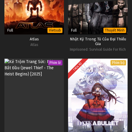
Full
Full
Vietsub
Thuyết Minh
Atlas
Nhật Ký Trong Tù Của Đại Thiếu
Gia
Atlas
Imprisoned: Survival Guide For Rich
And Prodigal
Phim lẻ
Phim bộ
TRỌN BỘ