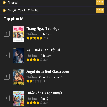
Altered
2025
Chuyện Xảy Ra Trên Đảo
2025
Top phim lẻ
Tháng Ngày Tươi Đẹp
1
Thể loại
:
Tình Cảm
10.0
Nếu Thời Gian Trở Lại
2
Thể loại
:
Tình Cảm
8.0
Angel Guts: Red Classroom
3
Thể loại
:
Chính kịch
,
Phim 18+
3.8
Chiếc Vòng Ngọc Huyết
4
Thể loại
:
Tâm Lý
8.0