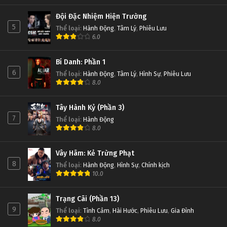
Đội Đặc Nhiệm Hiện Trường
5
Thể loại
:
Hành Động
,
Tâm Lý
,
Phiêu Lưu
6.0
Bí Danh: Phần 1
6
Thể loại
:
Hành Động
,
Tâm Lý
,
Hình Sự
,
Phiêu Lưu
8.0
Tây Hành Kỷ (Phần 3)
7
Thể loại
:
Hành Động
8.0
Vây Hãm: Kẻ Trừng Phạt
8
Thể loại
:
Hành Động
,
Hình Sự
,
Chính kịch
10.0
Trạng Cãi (Phần 13)
9
Thể loại
:
Tình Cảm
,
Hài Hước
,
Phiêu Lưu
,
Gia Đình
8.0